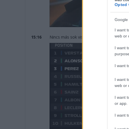
Opted 
Google 
I want t
web or d
15:16
Nincs más sok vissza. 14 perccel a leintés e
I want t
purpose
I want 
I want t
web or d
I want t
or app.
I want t
I want t