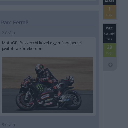
Nagydíj
1
nap
Parc Fermé
WEC
2 órája
Austini 6
órás
MotoGP: Bezzecchi közel egy másodpercet
29
javított a körrekordon
nap
3 órája