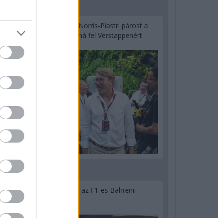
2 napja
Hakkinen megtartaná a Norris-Piastri párost a
McLarennél, nem borítaná fel Verstappenért
2 napja
Megvan, mikor kezdődik az F1-es Bahreini
Nagydíj Malajziában