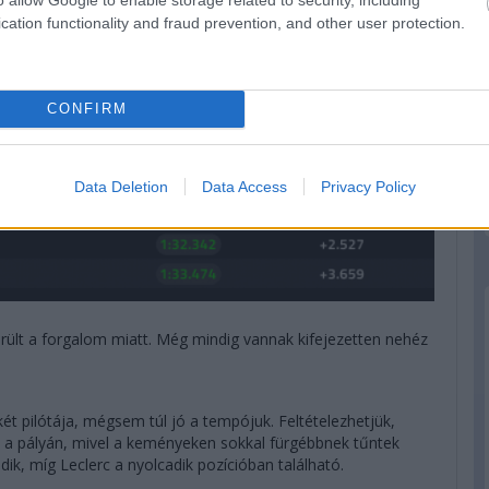
cation functionality and fraud prevention, and other user protection.
CONFIRM
Data Deletion
Data Access
Privacy Policy
erült a forgalom miatt. Még mindig vannak kifejezetten nehéz
két pilótája, mégsem túl jó a tempójuk. Feltételezhetjük,
 a pályán, mivel a keményeken sokkal fürgébbnek tűntek
dik, míg Leclerc a nyolcadik pozícióban található.