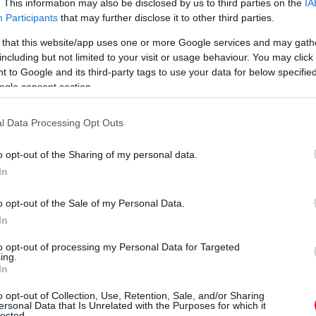
. This information may also be disclosed by us to third parties on the
IA
Participants
that may further disclose it to other third parties.
bianGP
#Alpine
pic.twitter.com/ijws7DYg3G
 that this website/app uses one or more Google services and may gath
eam)
March 17, 2023
including but not limited to your visit or usage behaviour. You may click 
 to Google and its third-party tags to use your data for below specifi
ogle consent section.
elenítve.
l Data Processing Opt Outs
o opt-out of the Sharing of my personal data.
In
o opt-out of the Sale of my Personal Data.
In
to opt-out of processing my Personal Data for Targeted
ing.
In
o opt-out of Collection, Use, Retention, Sale, and/or Sharing
ersonal Data that Is Unrelated with the Purposes for which it
lected.