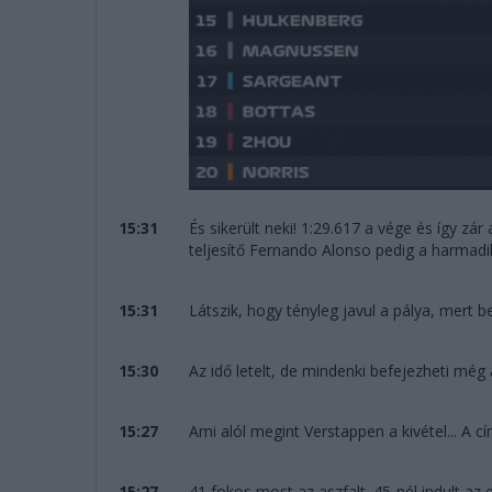
15:31
És sikerült neki! 1:29.617 a vége és így zár
teljesítő Fernando Alonso pedig a harmadi
15:31
Látszik, hogy tényleg javul a pálya, mert
15:30
Az idő letelt, de mindenki befejezheti még
15:27
Ami alól megint Verstappen a kivétel... A 
15:27
41 fokos most az aszfalt. 45-nél indult az 