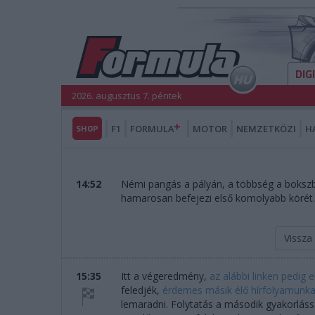
DIG
2026. augusztus 7. péntek
SHOP
F1
FORMULA
MOTOR
NEMZETKÖZI
H
14:52
Némi pangás a pályán, a többség a bokszba 
hamarosan befejezi első komolyabb körét
Vissza
15:35
Itt a végeredmény,
az alábbi linken pedig 
feledjék,
érdemes másik élő hírfolyamunkat
lemaradni. Folytatás a második gyakorlássa