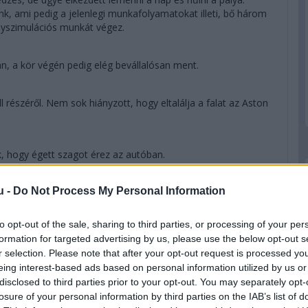
, ami pedig a jelenlegi munkafolyamatokat illeti, bő három
enyszimulációs munkát végez.
an, a kör végén pedig elég bevállalósan ment.
ll részéről. Nem sok hiányzott, hogy eltalálja a falat az Aston
, hogy égett szagot érez az autóban.
u -
Do Not Process My Personal Information
 vált az edzés vége. Ez alól egy ember képez kivételt, akit
90-ig javított.
to opt-out of the sale, sharing to third parties, or processing of your per
formation for targeted advertising by us, please use the below opt-out s
hogy az Alpine ezen a hétvégén a szezonnyitóhoz hasonlóan a
r selection. Please note that after your opt-out request is processed y
ullosan rózsaszín autót látjuk majd az idény további
eing interest-based ads based on personal information utilized by us or
n akárcsak tavaly, egyedi dizájnnal jelentkeznek a
disclosed to third parties prior to your opt-out. You may separately opt-
losure of your personal information by third parties on the IAB’s list of