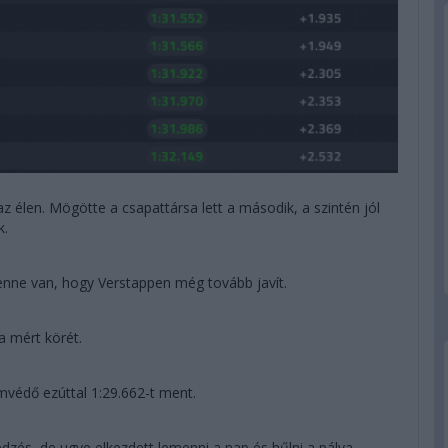
 az élen. Mögötte a csapattársa lett a második, a szintén jól
k.
 benne van, hogy Verstappen még tovább javít.
 a mért körét.
címvédő ezúttal 1:29.662-t ment.
edzés, de ugye elkezdett lemenni a nap és hűlni a pálya.