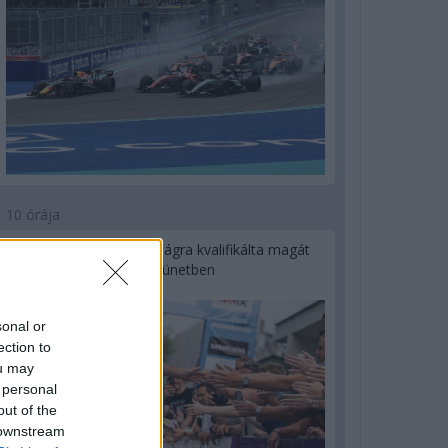
10 órája
Kerékpáros világbajnokságra kvalifikálta magát
Bottas az F1-es nyári szünetben
sonal or
ection to
ou may
 personal
out of the
 downstream