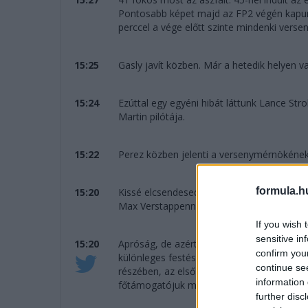
Pontosabb képet majd az FP2 végén kapunk
perccel a vége előtt szinte mindenki vers
15:25
Gasly javít közben. Már a hetedik helyen v
15:24
Ezúttal egy egyéni hibát láttunk Lance Stro
Martin pilótája.
15:22
Perez közben jelenti a versenymérnökének
formula.h
15:20
Kissé elcsendesedett a pálya és nyugisabbá
Max Verstappennek hívnak. A holland 1:29.7
If you wish 
sensitive in
15:20
Apróság, de azért jegyezzük fel most is, 
confirm you
különleges festését használja. Nem ezt a f
continue se
részében, az első két forduló során azonba
information 
főtámogatójuk miatt.
further disc