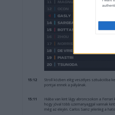
authenti
15:12
Stroll közben elég veszélyes szituációba k
pontjai ennek a pályának.
15:11
Hiába van kint lágy abroncsokon a Ferrari 
hogy jóval több üzemanyaggal vannak kint
még az elején. Carlos Sainz jelenleg a hato