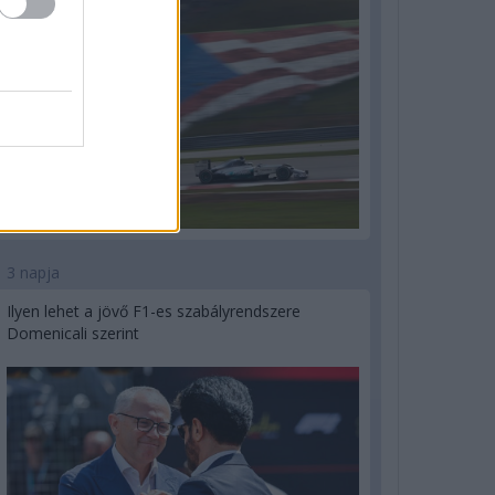
3 napja
Ilyen lehet a jövő F1-es szabályrendszere
Domenicali szerint