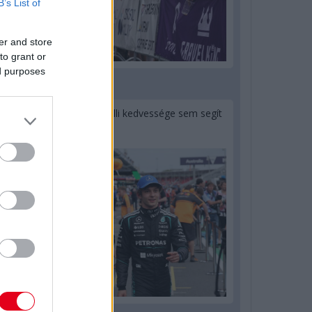
B’s List of
er and store
to grant or
ed purposes
1 napja
Montoya szerint Antonelli kedvessége sem segít
Russellen