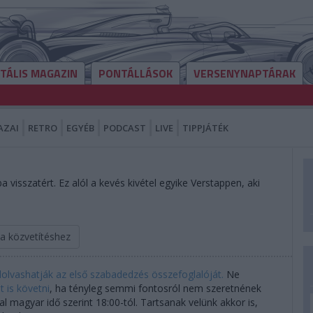
ITÁLIS MAGAZIN
PONTÁLLÁSOK
VERSENYNAPTÁRAK
AZAI
RETRO
EGYÉB
PODCAST
LIVE
TIPPJÁTÉK
visszatért. Ez alól a kevés kivétel egyike Verstappen, aki
.
 a közvetítéshez
elolvashatják az első szabadedzés összefoglalóját.
Ne
 is követni
, ha tényleg semmi fontosról nem szeretnének
l magyar idő szerint 18:00-tól. Tartsanak velünk akkor is,