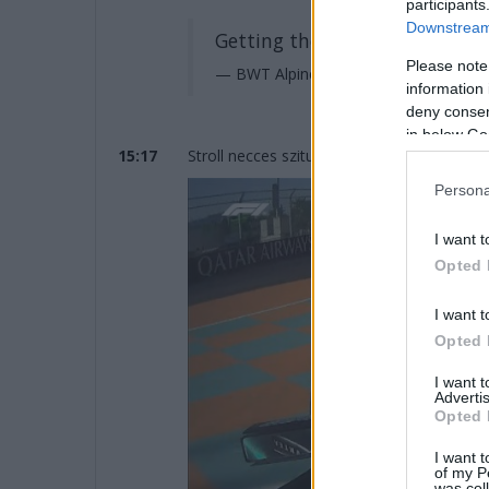
participants
Downstream 
Getting the laps in
#SaudiAra
Please note
— BWT Alpine F1 Team (@AlpineF1T
information 
deny consent
in below Go
15:17
Stroll necces szituációja vizuálisan is megj
Persona
I want t
Opted 
I want t
Opted 
I want 
Advertis
Opted 
I want t
of my P
was col