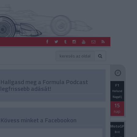
Hallgasd meg a Formula Podcast
F1
legfrissebb adását!
Holland
Nagydíj
15
nap
Kövess minket a Facebookon
MotoGP
Brit