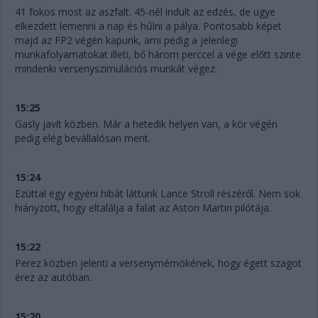
41 fokos most az aszfalt. 45-nél indult az edzés, de ugye
elkezdett lemenni a nap és hűlni a pálya. Pontosabb képet
majd az FP2 végén kapunk, ami pedig a jelenlegi
munkafolyamatokat illeti, bő három perccel a vége előtt szinte
mindenki versenyszimulációs munkát végez.
15:25
Gasly javít közben. Már a hetedik helyen van, a kör végén
pedig elég bevállalósan ment.
15:24
Ezúttal egy egyéni hibát láttunk Lance Stroll részéről. Nem sok
hiányzott, hogy eltalálja a falat az Aston Martin pilótája.
15:22
Perez közben jelenti a versenymérnökének, hogy égett szagot
érez az autóban.
15:20