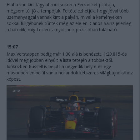
Hiába van kint lágy abroncsokon a Ferrari két pilótája,
mégsem túl jó a tempójuk. Feltételezhetjük, hogy jóval több
üzemanyaggal vannak kint a pályán, mivel a keményeken
sokkal fürgébbnek tűntek még az elején. Carlos Sainz jelenleg
a hatodik, míg Leclerc a nyolcadik pozícióban található.
15:07
Max Verstappen pedig már 1:30 alá is benézett. 1:29.815-ös
idővel még jobban elnyúlt a lista tetején a többiektől.
Időközben Russell is bejütt a negyedik helyre és egy
másodpercen belül van a hollandok kétszeres világbajnokához
képest.