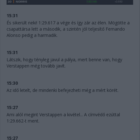
15:31
És sikerült neki! 1:29.617 a vége és így zár az élen. Mögötte a
csapattársa lett a második, a szintén jól teljesítő Fernando
Alonso pedig a harmadik.
15:31
Látszik, hogy tényleg javul a pálya, mert benne van, hogy
Verstappen még tovább javít.
15:30
Az idő letelt, de mindenki befejezheti még a mért körét.
15:27
Ami alól megint Verstappen a kivétel... A címvédő ezúttal
1:29.662-t ment.
15:27