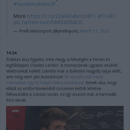
#SaudiArabianGP
More
https://t.co/ZZaiVD4bmU
#F1
#Fit4F1
pic.twitter.com/hMOzD9aEtC
— Pirelli Motorsport (@pirellisport)
March 13, 2023
14:24
Érdekes lesz figyelni, mire megy a hétvégén a Ferrari és
legfőképpen Charles Leclerc. A monacóinak ugyanis vezérlő
elektronikát kellett cserélni már a Bahreini Nagydíj rajtja előtt,
ami még nem járt büntetéssel
, itt viszont már most
számolhat egy tíz helyes hátra sorolással
. Ennek oka, hogy
ebből az erőforráselemből összesen kettőt lehetne
felhasználni a szezon során, ez így viszont már a harmadik
friss darab.