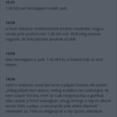
15:01
1:30.062-vel Verstappen tovább javít.
14:58
A tévés feliraton emlékeztetnek közben mindenkit, hogy a
tavalyi pole-pozíciós kör 1:28.200 volt. Ettől még messze
vagyunk, de fokozatosan javulnak az idők.
14:56
Max Verstappen is javít. 1:30.494 és a holland már az első
helyen.
14:56
Ezért is érdemes most kint lenni a pályán Damon Hill szerint:
„Hideg pályát nem akarsz, meleg aszfaltra van szükséged, de
nem szuper forróra, mert az csak megolvasztja a gumikat.
Más szóval, a forró sivatagban, ahogy lemegy a nap és elkezd
lassan hűlni a pálya, a versenyzők jobb időkre képesek” –
vélekedett az 1996-os világbajnok a Sky Sports adásában.