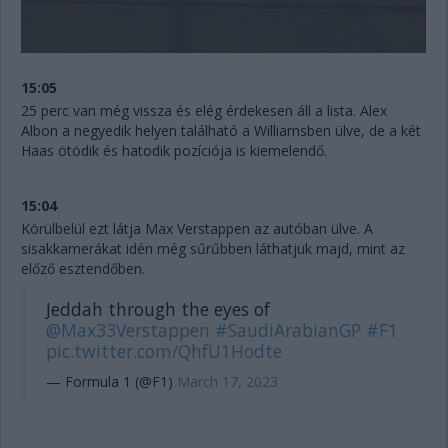
15:05
25 perc van még vissza és elég érdekesen áll a lista. Alex
Albon a negyedik helyen található a Williamsben ülve, de a két
Haas ötödik és hatodik pozíciója is kiemelendő.
15:04
Körülbelül ezt látja Max Verstappen az autóban ülve. A
sisakkamerákat idén még sűrűbben láthatjuk majd, mint az
előző esztendőben.
Jeddah through the eyes of
@Max33Verstappen
#SaudiArabianGP
#F1
pic.twitter.com/QhfU1Hodte
— Formula 1 (@F1)
March 17, 2023