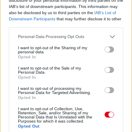
disclosure of your personal information by third parties on the
14:38
IAB’s list of downstream participants. This information may
A rend kedvéért szögezzük le: Alonso is lágyakon van, míg a
also be disclosed by us to third parties on the
IAB’s List of
két Ferrari keményeken.
Downstream Participants
that may further disclose it to other
third parties.
14:37
Please note that this website/app uses one or more Google
Personal Data Processing Opt Outs
Előrébb ugrik Leclerc is. Mindössze kilenc ezreddel kerül a
services and may gather and store information including but
csapattársa elé. Mostmár a monacói a második, de jön
not limited to your visit or usage behaviour. You may click to
I want to opt-out of the Sharing of my
Alonso is egy friss próbálkozással.
personal data.
grant or deny consent to Google and its third-party tags to
Opted In
use your data for below specified purposes in below Google
consent section.
14:36
I want to opt-out of the Sale of my
Personal Data.
Záporoznak a köridők és még fognak is. Sainz négy tizedes
Opted In
hátrányban, viszont kemény keveréken jött be a második
helyre, a közepeseken Norris és Sargeant követi a harmadik-
I want to opt-out of processing my
negyedik helyen.
Personal Data for Targeted Advertising.
Opted In
14:35
I want to opt-out of Collection, Use,
Retention, Sale, and/or Sharing of my
És máris az élen az egyik Red Bull! Sergio Perez 1:32.969-es
Personal Data that Is Unrelated with the
idővel került az első helyre a lágy abroncsokon. Nem volt
Purposes for which it was collected.
Opted Out
tökéletes kör és az idő is lesz még jobb a folytatásban.