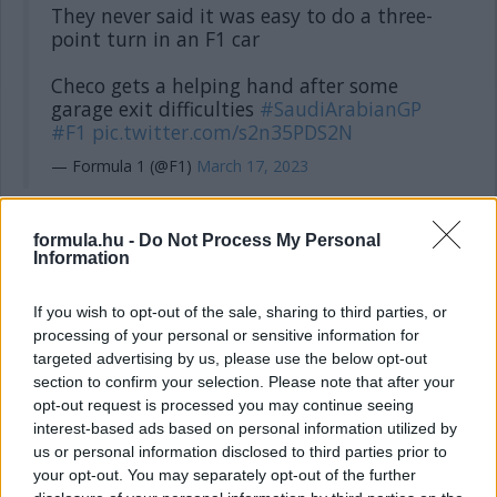
They never said it was easy to do a three-
point turn in an F1 car
Checo gets a helping hand after some
garage exit difficulties
#SaudiArabianGP
#F1
pic.twitter.com/s2n35PDS2N
— Formula 1 (@F1)
March 17, 2023
formula.hu -
Do Not Process My Personal
14:40
Information
Hamilton közben az élen! Keményeken a brit versenyző is,
1:32.665 az új legjobb.
If you wish to opt-out of the sale, sharing to third parties, or
processing of your personal or sensitive information for
14:39
targeted advertising by us, please use the below opt-out
section to confirm your selection. Please note that after your
Leclerc közben javít. Már csak 155 ezredre a mexikóitól.
Érdekesség egyébként, ami Ferrari T-kameráiból jól látszik: a
opt-out request is processed you may continue seeing
csapatot ugyan egy sörmárka alkoholmentes termékét
interest-based ads based on personal information utilized by
reklámozza, az autót tetején lévő logót félig letakarták.
us or personal information disclosed to third parties prior to
your opt-out. You may separately opt-out of the further