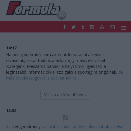
F1
PARC FERMÉ
FORMULA
MOTOR
14:17
NEMZETKÖZI
HAZAI
Ha pedig semmiről sem akarnak lemaradni a kedves
olvasóink, akkor tudunk ajánlani egy másik élő cikket!
RETRO
EGYÉB
Kollégánk, Mészáros Sándor a helyszínről igyekszik a
PODCAST
SHOP
legfrissebb információkkal szolgálni a sportág rajongóinak,
de
LIVE
TIPPJÁTÉK
más érdekességeket is találhatnak itt.
DIGITÁLIS MAGAZIN
PONTÁLLÁSOK
VERSENYNAPTÁRAK
Vissza a közvetítéshez
15:35
Itt a végeredmény,
az alábbi linken pedig elolvashatják az első