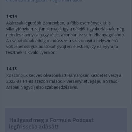
14:14
Akárcsak legutóbb Bahreinben, a főbb események itt is
villanyfényben zajlanak majd, így a délelőtti gyakorlásnak még
nem lesz annyira nagy tétje, azonban ez sem elhanyagolandó.
A csapatoknak eddig mindössze a szezonnyitó helyszínéről
volt lehetőségük adatokat gyűjteni élesben, így ez egyfajta
tesztnek is kiváló ilyenkor.
14:13
Köszöntjük kedves olvasóinkat! Hamarosan kezdetét veszi a
2023-as F1-es szezon második versenyhétvégéje, a Szaúd-
Arábiai Nagydíj első szabadedzésével.
Hallgasd meg a Formula Podcast
legfrissebb adását!