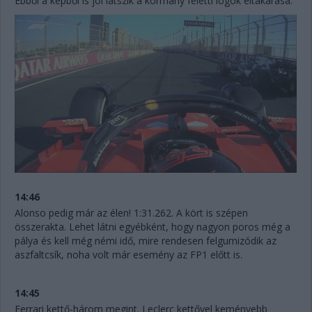
Ebből a képből is jól látszik a kormány feletti logók eltakarása.
14:46
Alonso pedig már az élen! 1:31.262. A kört is szépen
összerakta. Lehet látni egyébként, hogy nagyon poros még a
pálya és kell még némi idő, mire rendesen felgumizódik az
aszfaltcsík, noha volt már esemény az FP1 előtt is.
14:45
Ferrari kettő-három megint. Leclerc kettővel keményebb