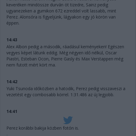
keveréken mindössze durván öt tizedre, Sainz pedig
ugyanezeken a gumikon 672 ezreddel volt lassabb, mint
Perez. Alonsóra is figyeljünk, lágyakon egy jó körön van
éppen.
14:43
Alex Albon pedig a második, ráadásul keményeken! Egészen
vegyes képet látunk eddig. Még négyen idő nélkül, Oscar
Piastri, Esteban Ocon, Pierre Gasly és Max Verstappen még
nem futott mért kört ma.
14:42
Yuki Tsunoda időközben a hatodik, Perez pedig visszaveszi a
vezetést egy combosabb körrel. 1:31.486 az új legjobb.
14:41
Perez korábbi bakija közben fotón is.