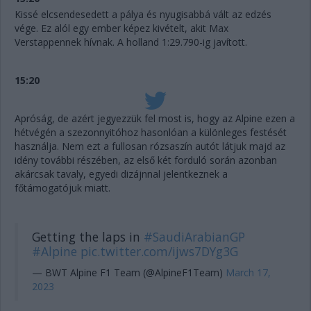
Kissé elcsendesedett a pálya és nyugisabbá vált az edzés
vége. Ez alól egy ember képez kivételt, akit Max
Verstappennek hívnak. A holland 1:29.790-ig javított.
15:20
Apróság, de azért jegyezzük fel most is, hogy az Alpine ezen a
hétvégén a szezonnyitóhoz hasonlóan a különleges festését
használja. Nem ezt a fullosan rózsaszín autót látjuk majd az
idény további részében, az első két forduló során azonban
akárcsak tavaly, egyedi dizájnnal jelentkeznek a
főtámogatójuk miatt.
Getting the laps in
#SaudiArabianGP
#Alpine
pic.twitter.com/ijws7DYg3G
— BWT Alpine F1 Team (@AlpineF1Team)
March 17,
2023