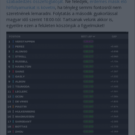
szabadedzés összefoglalóját.
Ne feledjék,
érdemes másik élő
hírfolyamunkat is követni
, ha tényleg semmi fontosról nem
szeretnének lemaradni. Folytatás a második gyakorlással
magyar idő szerint 18:00-tól. Tartsanak velünk akkor is,
egyelőre ezen a felületen köszönjük a figyelmüket!