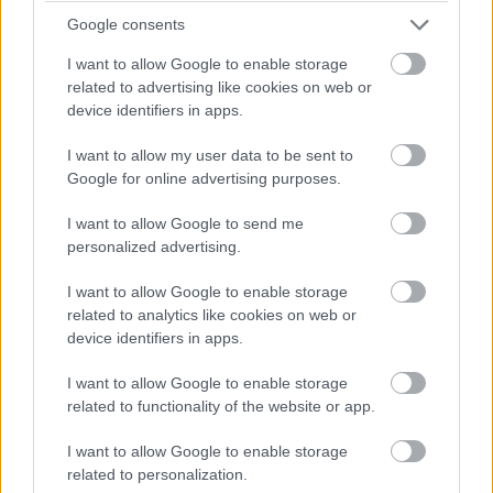
Google consents
14:33
I want to allow Google to enable storage
Jelenleg csak Albon, Verstappen, Alonso, Stroll és Russell
tartózkodik a bokszban. Mindenki más már megkezdte a
related to advertising like cookies on web or
munkát.
device identifiers in apps.
I want to allow my user data to be sent to
14:32
Google for online advertising purposes.
I want to allow Google to send me
Időközben bő egy perce zöldre váltott a bokszutca lámpája,
personalized advertising.
néhányan pedig máris a pályára hajtottak. Nem mindenkinek
sikerült ez jól elsőre. Sergio Pereznek a szerelői segítségére
I want to allow Google to enable storage
volt szüksége, mert alig tudott kikanyarodni a garázsból.
related to analytics like cookies on web or
device identifiers in apps.
14:31
I want to allow Google to enable storage
related to functionality of the website or app.
26 fok van jelenleg a helyszínen, az aszfalt pedig 45 fokos.
Ezek nem éppen azok a körülmények, amikkel majd a főbb
I want to allow Google to enable storage
események során szembesülnek a mezőny tagjai, ilyen
related to personalization.
szempontból a második edzés mérvadóbb lesz, de ez nem