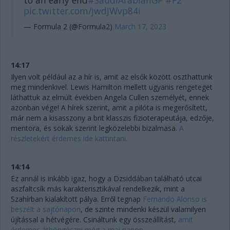
to an early end
#SaudiArabianGP
#F2
pic.twitter.com/jwdJWvp84i
— Formula 2 (@Formula2)
March 17, 2023
14:17
Ilyen volt például az a hír is, amit az elsők között oszthattunk
meg mindenkivel. Lewis Hamilton mellett ugyanis rengeteget
láthattuk az elmúlt években Angela Cullen személyét, ennek
azonban vége! A hírek szerint, amit a pilóta is megerősített,
már nem a kisasszony a brit klasszis fizioterapeutája, edzője,
mentora, és sokak szerint legközelebbi bizalmasa.
A
részletekért érdemes ide kattintani.
14:14
Ez annál is inkább igaz, hogy a Dzsiddában található utcai
aszfaltcsík más karakterisztikával rendelkezik, mint a
Szahírban kialakított pálya. Erről tegnap
Fernando Alonso is
beszélt a sajtónapon
, de szinte mindenki készül valamilyen
újítással a hétvégére. Csináltunk egy összeállítást,
amit
érdemes átböngészni még a mai napon.