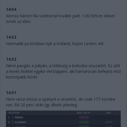
14:54
Alonso három lila szektorral tovább javít. 1:30.509-es idővel
ismét az élen.
14:52
Harmadik pozícióban nyit a holland, bejön Leclerc elé.
14:52
Némi pangás a pályán, a többség a bokszba visszatért. Ez alól
a kevés kivétel egyike Verstappen, aki hamarosan befejezi első
komolyabb körét.
14:51
Nem veszi vissza a spanyol a vezetést, de csak 177 ezredre
van. Bő 20 perc után így állunk jelenleg.