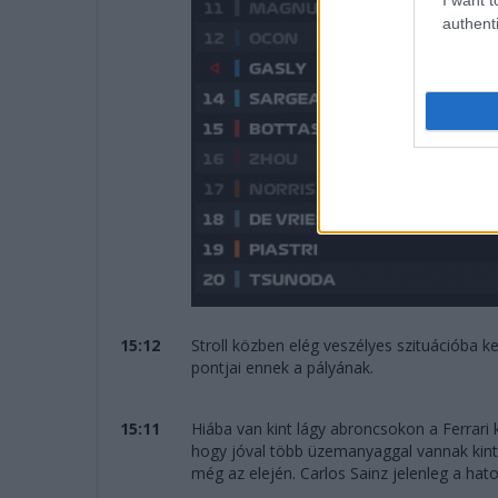
authenti
15:12
Stroll közben elég veszélyes szituációba k
pontjai ennek a pályának.
15:11
Hiába van kint lágy abroncsokon a Ferrari 
hogy jóval több üzemanyaggal vannak kint
még az elején. Carlos Sainz jelenleg a hato