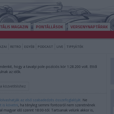
ITÁLIS MAGAZIN
PONTÁLLÁSOK
VERSENYNAPTÁRAK
AZAI
RETRO
EGYÉB
PODCAST
LIVE
TIPPJÁTÉK
enkit, hogy a tavalyi pole-pozíciós kör 1:28.200 volt. Ettől
lnak az idők.
 a közvetítéshez
elolvashatják az első szabadedzés összefoglalóját.
Ne
 is követni
, ha tényleg semmi fontosról nem szeretnének
l magyar idő szerint 18:00-tól. Tartsanak velünk akkor is,