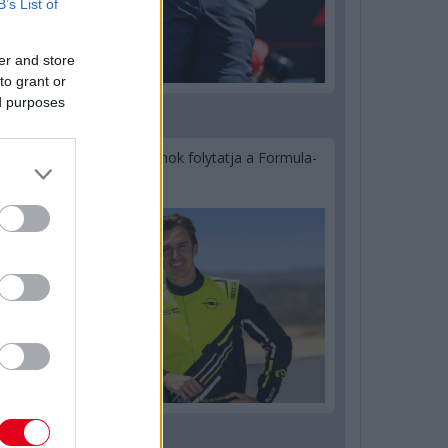
B’s List of
er and store
to grant or
ed purposes
2 napja
Újabb korábbi F2-es bajnok folytatja a Formula-
E-ben
2 napja