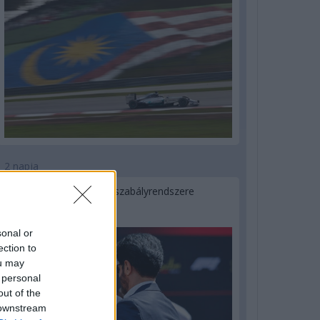
2 napja
Ilyen lehet a jövő F1-es szabályrendszere
Domenicali szerint
sonal or
ection to
ou may
 personal
out of the
 downstream