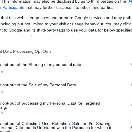
. This information may also be disclosed by us to third parties on the
IA
Participants
that may further disclose it to other third parties.
bianGP
#Alpine
pic.twitter.com/ijws7DYg3G
 that this website/app uses one or more Google services and may gath
eam)
March 17, 2023
including but not limited to your visit or usage behaviour. You may click 
 to Google and its third-party tags to use your data for below specifi
ogle consent section.
elenítve.
l Data Processing Opt Outs
o opt-out of the Sharing of my personal data.
In
o opt-out of the Sale of my Personal Data.
In
to opt-out of processing my Personal Data for Targeted
ing.
In
o opt-out of Collection, Use, Retention, Sale, and/or Sharing
ersonal Data that Is Unrelated with the Purposes for which it
lected.