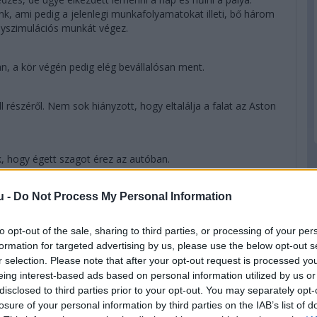
, ami pedig a jelenlegi munkafolyamatokat illeti, bő három
enyszimulációs munkát végez.
an, a kör végén pedig elég bevállalósan ment.
ll részéről. Nem sok hiányzott, hogy eltalálja a falat az Aston
, hogy égett szagot érez az autóban.
u -
Do Not Process My Personal Information
 vált az edzés vége. Ez alól egy ember képez kivételt, akit
90-ig javított.
to opt-out of the sale, sharing to third parties, or processing of your per
formation for targeted advertising by us, please use the below opt-out s
hogy az Alpine ezen a hétvégén a szezonnyitóhoz hasonlóan a
r selection. Please note that after your opt-out request is processed y
ullosan rózsaszín autót látjuk majd az idény további
eing interest-based ads based on personal information utilized by us or
n akárcsak tavaly, egyedi dizájnnal jelentkeznek a
disclosed to third parties prior to your opt-out. You may separately opt-
losure of your personal information by third parties on the IAB’s list of