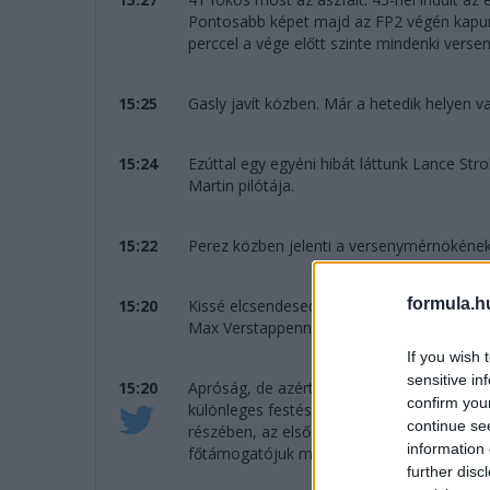
Pontosabb képet majd az FP2 végén kapunk
perccel a vége előtt szinte mindenki vers
15:25
Gasly javít közben. Már a hetedik helyen v
15:24
Ezúttal egy egyéni hibát láttunk Lance Stro
Martin pilótája.
15:22
Perez közben jelenti a versenymérnökének
formula.h
15:20
Kissé elcsendesedett a pálya és nyugisabbá
Max Verstappennek hívnak. A holland 1:29.7
If you wish 
sensitive in
15:20
Apróság, de azért jegyezzük fel most is, 
confirm you
különleges festését használja. Nem ezt a f
continue se
részében, az első két forduló során azonba
information 
főtámogatójuk miatt.
further disc