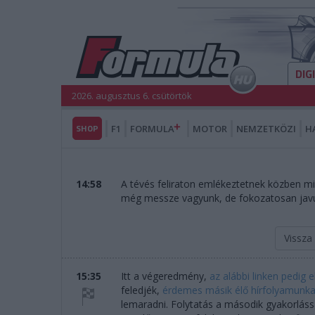
DIG
2026. augusztus 6. csütörtök
SHOP
F1
FORMULA
MOTOR
NEMZETKÖZI
H
14:58
A tévés feliraton emlékeztetnek közben mind
még messze vagyunk, de fokozatosan javu
Vissza
15:35
Itt a végeredmény,
az alábbi linken pedig 
feledjék,
érdemes másik élő hírfolyamunkat
lemaradni. Folytatás a második gyakorlássa