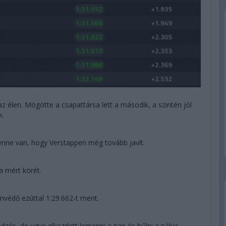
 az élen. Mögötte a csapattársa lett a második, a szintén jól
k.
 benne van, hogy Verstappen még tovább javít.
 a mért körét.
címvédő ezúttal 1:29.662-t ment.
edzés, de ugye elkezdett lemenni a nap és hűlni a pálya.