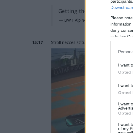
participants
Downstream 
Getting the laps in
#SaudiAra
Please note
— BWT Alpine F1 Team (@AlpineF1T
information 
deny consent
in below Go
15:17
Stroll necces szituációja vizuálisan is megj
Persona
I want t
Opted 
I want t
Opted 
I want 
Advertis
Opted 
I want t
of my P
was col