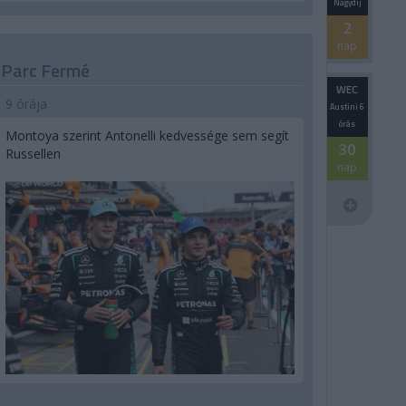
Nagydíj
2
nap
Parc Fermé
WEC
9 órája
Austini 6
órás
Montoya szerint Antonelli kedvessége sem segít
30
Russellen
nap