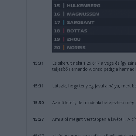
15:31
És sikerült neki! 1:29.617 a vége és így zár
teljesítő Fernando Alonso pedig a harmadi
15:31
Látszik, hogy tényleg javul a pálya, mert
15:30
Az idő letelt, de mindenki befejezheti még
15:27
Ami alól megint Verstappen a kivétel... A 
15:27
41 fokos most az aszfalt. 45-nél indult az 