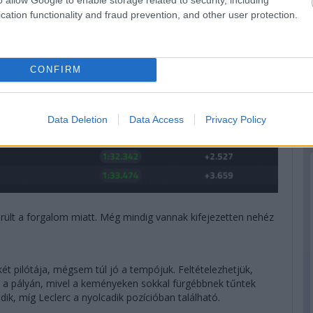
cation functionality and fraud prevention, and other user protection.
CONFIRM
Data Deletion
Data Access
Privacy Policy
erült a forgalom miatt. Még mindig vannak kifejezetten nehéz
két pilótája, mégsem túl jó a tempójuk. Feltételezhetjük,
 a pályán, mivel a keményeken sokkal fürgébbnek tűntek
dik, míg Leclerc a nyolcadik pozícióban található.