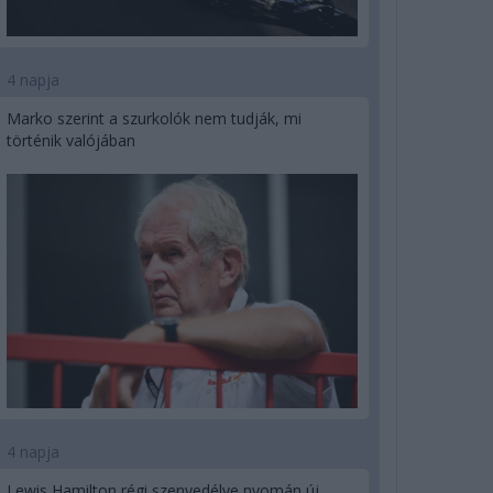
4 napja
Marko szerint a szurkolók nem tudják, mi
történik valójában
4 napja
Lewis Hamilton régi szenvedélye nyomán új