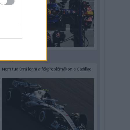
3 napja
Nem tud úrrá lenni a fékproblémákon a Cadillac