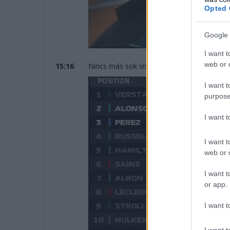
Opted 
Google 
I want t
web or d
15:16
Nincs más sok vissza. 14 perccel a leintés e
I want t
purpose
I want 
I want t
web or d
I want t
or app.
I want t
I want t