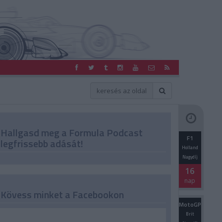
Hallgasd meg a Formula Podcast
F1
legfrissebb adását!
Holland
Nagydíj
16
nap
Kövess minket a Facebookon
MotoGP
Brit