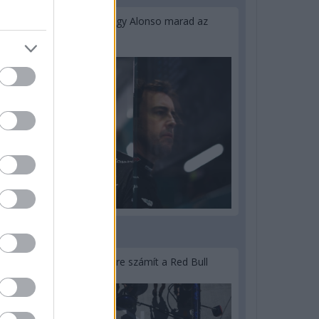
Newey biztos benne, hogy Alonso marad az
Aston Martinnál
3 napja
Lassuló fejlesztési ütemre számít a Red Bull