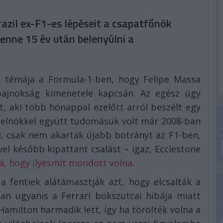
zil ex-F1-es lépéseit a csapatfőnök
lenne 15 év után belenyúlni a
b témája a Formula-1-ben, hogy Felipe Massa
gbajnokság kimenetele kapcsán. Az egész ügy
t, aki több hónappal ezelőtt arról beszélt egy
A-elnökkel együtt tudomásuk volt már 2008-ban
l, csak nem akartak újabb botrányt az F1-ben,
vel később kipattant csalást – igaz, Ecclestone
á, hogy ilyesmit mondott volna
.
 fentiek alátámasztják azt, hogy elcsalták a
ban ugyanis a Ferrari bokszutcai hibája miatt
Hamilton harmadik lett, így ha törölték volna a