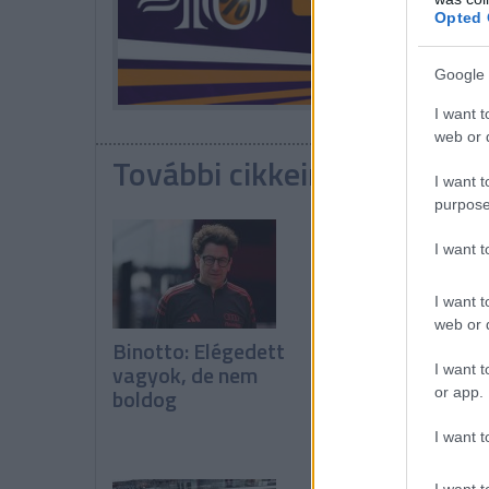
Opted 
Google 
I want t
web or d
További cikkeink a témába
I want t
purpose
I want 
I want t
web or d
Binotto: Elégedett
A pilóták kérték,
vagyok, de nem
de a csapatok
I want t
boldog
leszavazták a
or app.
Pirelli javaslatát
I want t
I want t