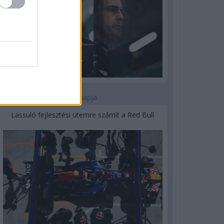
3 napja
Lassuló fejlesztési ütemre számít a Red Bull