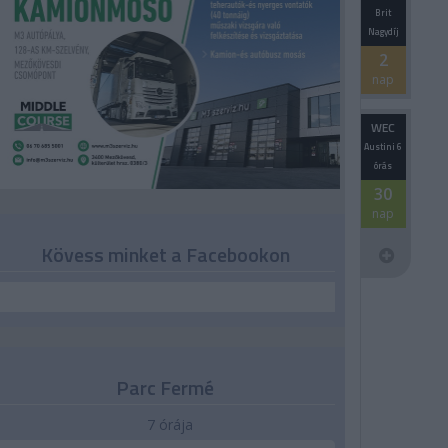
Brit
Nagydíj
2
nap
WEC
Austini 6
órás
30
nap
Kövess minket a Facebookon
Parc Fermé
7 órája