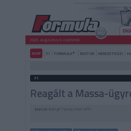
DIG
2026. augusztus 6. csütörtök
SHOP
F1
FORMULA
MOTOR
NEMZETKÖZI
H
F1
Reagált a Massa-ügyre
Szerző:
Balogh Tamás; Fotó: DPPI