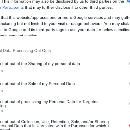
. This information may also be disclosed by us to third parties on the
IA
ni ezt az ügyet, mivel jó kapcsolatot ápolok
Participants
that may further disclose it to other third parties.
, hiszen a körülmények teljesen rendkívüliek
 that this website/app uses one or more Google services and may gath
, nem csak Felipe ügyében, hogy szerintem
including but not limited to your visit or usage behaviour. You may click 
 to Google and its third-party tags to use your data for below specifi
hogy a kockás zászlónál megtudjuk az esemény
ogle consent section.
om, nem akarom kommentálni az ügyet, de
oztatnának valamit. Annak sem vagyok nagy
l Data Processing Opt Outs
változik az eredmény.”
o opt-out of the Sharing of my personal data.
eted az alábbi gombokkal:
In
o opt-out of the Sale of my Personal Data.
In
to opt-out of processing my Personal Data for Targeted
ing.
In
o opt-out of Collection, Use, Retention, Sale, and/or Sharing
ersonal Data that Is Unrelated with the Purposes for which it
lected.