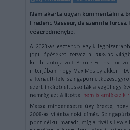
Megosztás e-mailben
Megosztás Facebookon
Nem akarta ugyan kommentálni a bra
Frederic Vasseur, de szerinte furcsa 
végeredménybe.
A 2023-as esztendő egyik legbizarrab
jogi lépéseket tervez a 2008-as vilá
kirobbantója volt Bernie Ecclestone vol
interjúban, hogy Max Mosley akkori FI
a Renault-féle szingapúri ütközésügyrő
ezért inkább eltussolták a végül egy év
nemrég azt állította:
nem is emlékszik r
Massa mindenesetre úgy érezte, hogy a
2008-as világbajnoki címét. Szingapúr
pont nélkül maradt, míg a rivális Lewis 