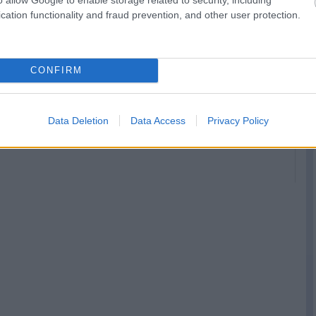
cation functionality and fraud prevention, and other user protection.
CONFIRM
Red Bull: Óriási a
Miért az
y
javulás az év
algoritmusok
elejéhez képest
dolgoznak az F1-
ben?
Data Deletion
Data Access
Privacy Policy