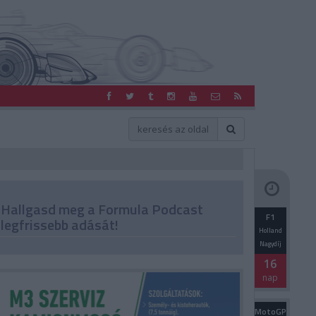
Hallgasd meg a Formula Podcast
F1
legfrissebb adását!
Holland
Nagydíj
16
nap
MotoGP