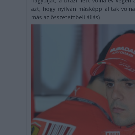
nagydíjat, a brazil lett volna év végén
azt, hogy nyilván másképp álltak voln
más az összetettbeli állás).