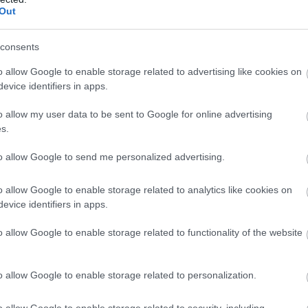
Out
consents
o allow Google to enable storage related to advertising like cookies on
evice identifiers in apps.
n
o allow my user data to be sent to Google for online advertising
s.
to allow Google to send me personalized advertising.
o allow Google to enable storage related to analytics like cookies on
evice identifiers in apps.
Verstappen:
„Nem felejtettem
Kormányzati
el vezetni” –
o allow Google to enable storage related to functionality of the website
támogatás nélkül
Russell magára
nehéz
koncentrál
o allow Google to enable storage related to personalization.
o allow Google to enable storage related to security, including