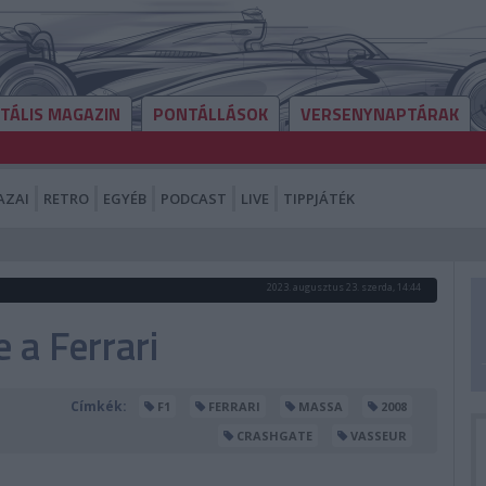
ITÁLIS MAGAZIN
PONTÁLLÁSOK
VERSENYNAPTÁRAK
AZAI
RETRO
EGYÉB
PODCAST
LIVE
TIPPJÁTÉK
2023. augusztus 23. szerda, 14:44
 a Ferrari
Címkék:
F1
FERRARI
MASSA
2008
CRASHGATE
VASSEUR