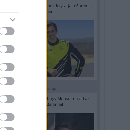
Újabb korábbi F2-es bajnok folytatja a Formula-
E-ben
2 napja
Newey biztos benne, hogy Alonso marad az
Aston Martinnál