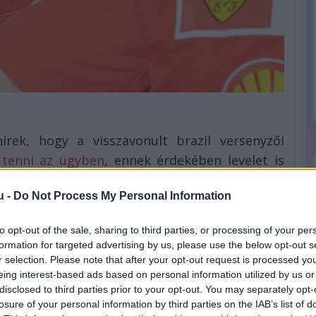
rek, hogy a visszavonult brazil versenyzői
 tenni az ügyben
, ennek érdekében levelet is
 vezérigazgatója, Stefano Domenicali ironikus
u -
Do Not Process My Personal Information
 idején a Ferrari csapatfőnöke volt. Massa
egváltoztatásában érdekelt – erre az FIA
to opt-out of the sale, sharing to third parties, or processing of your per
i esélye –, sokkal inkább kompenzációt vár.
formation for targeted advertising by us, please use the below opt-out s
r selection. Please note that after your opt-out request is processed y
 jelenlegi F1-es vezetőjét, Frederic Vasseurt
eing interest-based ads based on personal information utilized by us or
kat beszélni a kérdésről, bár azt megjegyezte,
disclosed to third parties prior to your opt-out. You may separately opt-
ak adni a címet:
losure of your personal information by third parties on the IAB’s list of