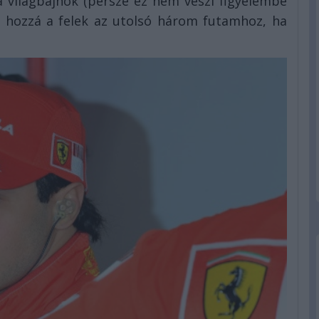
 a világbajnok (persze ez nem veszi figyelembe
a hozzá a felek az utolsó három futamhoz, ha