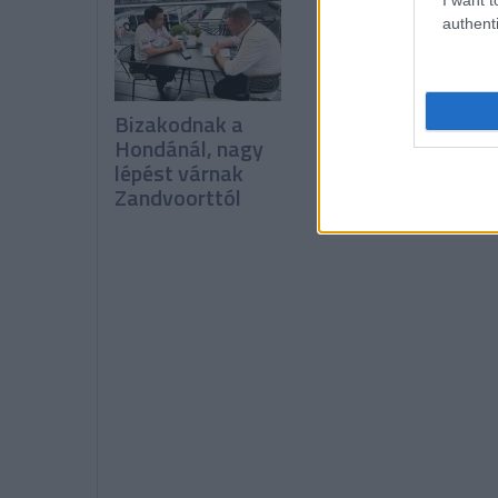
authenti
Bizakodnak a
Miért tud
Hondánál, nagy
folyamatosan íg
lépést várnak
fejleszteni a
Zandvoorttól
Ferrari?