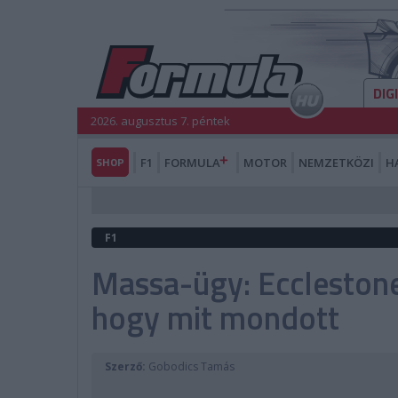
DIG
2026. augusztus 7. péntek
SHOP
F1
FORMULA
MOTOR
NEMZETKÖZI
H
F1
Massa-ügy: Ecclestone
hogy mit mondott
Szerző:
Gobodics Tamás