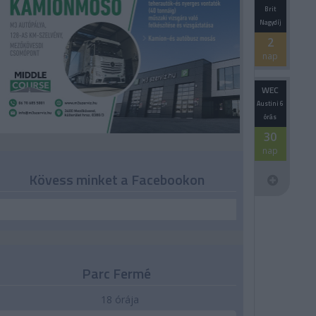
Brit
Nagydíj
2
nap
WEC
Austini 6
órás
30
nap
Kövess minket a Facebookon
Parc Fermé
18 órája