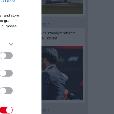
B’s List of
er and store
to grant or
2 napja
ed purposes
Ilyen lehet a jövő F1-es szabályrendszere
Domenicali szerint
2 napja