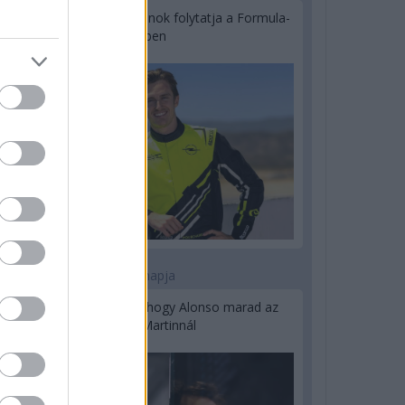
Újabb korábbi F2-es bajnok folytatja a Formula-
E-ben
2 napja
Newey biztos benne, hogy Alonso marad az
Aston Martinnál