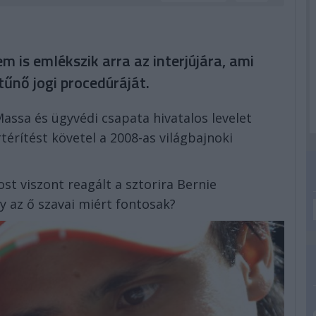
em is emlékszik arra az interjújára, ami
tűnő jogi procedúráját.
assa és ügyvédi csapata hivatalos levelet
rtérítést követel a 2008-as világbajnoki
ost viszont reagált a sztorira Bernie
gy az ő szavai miért fontosak?