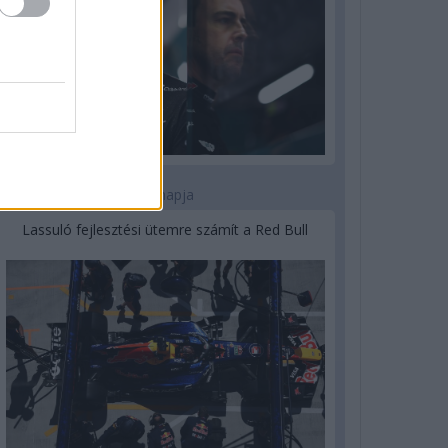
3 napja
Lassuló fejlesztési ütemre számít a Red Bull