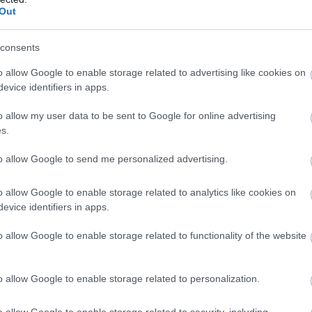
támogatás nélkül
Russell magára
Out
nehéz
koncentrál
consents
o allow Google to enable storage related to advertising like cookies on
evice identifiers in apps.
o allow my user data to be sent to Google for online advertising
s.
Red Bull: Óriási a
Miért az
y
javulás az év
algoritmusok
to allow Google to send me personalized advertising.
elejéhez képest
dolgoznak az F1-
ben?
o allow Google to enable storage related to analytics like cookies on
evice identifiers in apps.
o allow Google to enable storage related to functionality of the website
o allow Google to enable storage related to personalization.
o allow Google to enable storage related to security, including