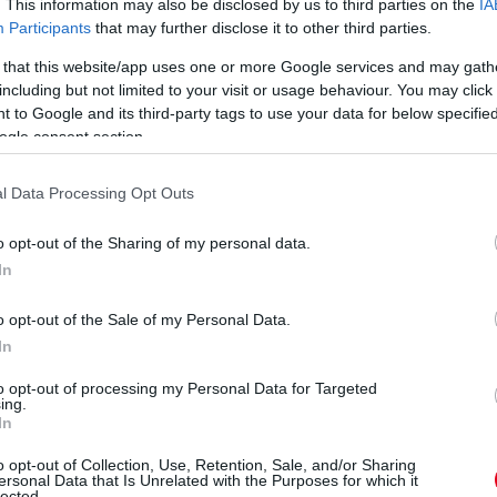
. This information may also be disclosed by us to third parties on the
IA
Participants
that may further disclose it to other third parties.
 that this website/app uses one or more Google services and may gath
including but not limited to your visit or usage behaviour. You may click 
 to Google and its third-party tags to use your data for below specifi
ogle consent section.
l Data Processing Opt Outs
o opt-out of the Sharing of my personal data.
In
n
o opt-out of the Sale of my Personal Data.
In
to opt-out of processing my Personal Data for Targeted
ing.
In
Verstappen:
„Nem felejtettem
o opt-out of Collection, Use, Retention, Sale, and/or Sharing
ersonal Data that Is Unrelated with the Purposes for which it
Kormányzati
el vezetni” –
lected.