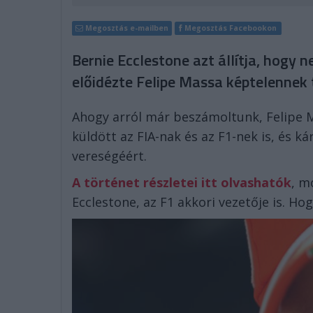
Megosztás e-mailben
Megosztás Facebookon
Bernie Ecclestone azt állítja, hogy n
előidézte Felipe Massa képtelennek 
Ahogy arról már beszámoltunk, Felipe M
küldött az FIA-nak és az F1-nek is, és ká
vereségéért.
A történet részletei itt olvashatók
, m
Ecclestone, az F1 akkori vezetője is. Ho