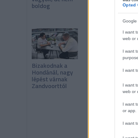
boldog
leszavazták a
Opted 
Pirelli javaslatát
Google 
I want t
web or d
I want t
purpose
Bizakodnak a
Miért tud
Hondánál, nagy
folyamatosan íg
I want 
lépést várnak
fejleszteni a
Zandvoorttól
Ferrari?
I want t
web or d
I want t
or app.
I want t
I want t