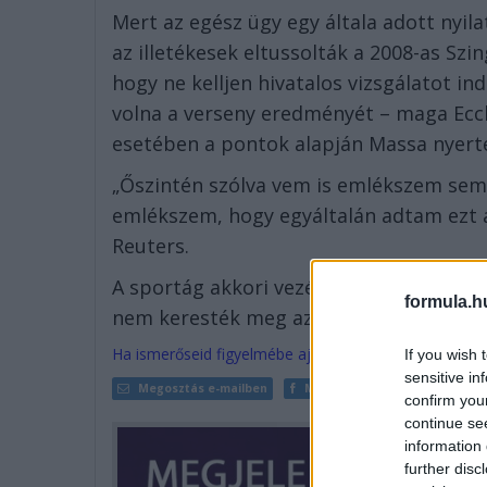
Mert az egész ügy egy általa adott nyil
az illetékesek eltussolták a 2008-as Sz
hogy ne kelljen hivatalos vizsgálatot in
volna a verseny eredményét – maga Eccl
esetében a pontok alapján Massa nyerte
„Őszintén szólva vem is emlékszem semm
emlékszem, hogy egyáltalán adtam ezt az
Reuters.
A sportág akkori vezére hozzátette, ho
formula.h
nem keresték meg azzal kapcsolatban,
Ha ismerőseid figyelmébe ajánlanád a cikket, megteh
If you wish 
sensitive in
Megosztás e-mailben
Megosztás Facebookon
confirm you
continue se
information 
further disc