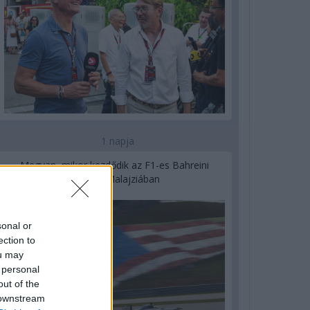
1 napja
Megvan, mikor kezdődik az F1-es Bahreini
Nagydíj Malajziában
sonal or
ection to
ou may
 personal
out of the
 downstream