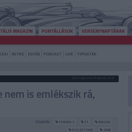
ITÁLIS MAGAZIN
PONTÁLLÁSOK
VERSENYNAPTÁRAK
AZAI
RETRO
EGYÉB
PODCAST
LIVE
TIPPJÁTÉK
2023. augusztus 18. péntek, 10:31
 nem is emlékszik rá,
Címkék:
FORMA-1
F1
MASSA
ECCLESTONE
2008