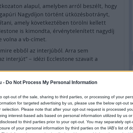
atkozaton alapul, amelyben arról beszélt, hogy
ingapúri Nagydíjon történt ütközésbotrányt,
dítani, amely következtében törölni kellett
estone is kimondta, érvénytelenített nagydíj
 volna a vb-címet.
ire ebből az interjúból. Arra sem
 interjút” – idézi Ecclestone szavait a
gy őt eddig sem Massa, sem a brazil ügyvédek
u -
Do Not Process My Personal Information
 hogy pontosan mit mondott, hogy mondott.
eted az alábbi gombokkal:
to opt-out of the sale, sharing to third parties, or processing of your per
formation for targeted advertising by us, please use the below opt-out s
r selection. Please note that after your opt-out request is processed y
eing interest-based ads based on personal information utilized by us or
disclosed to third parties prior to your opt-out. You may separately opt-
losure of your personal information by third parties on the IAB’s list of