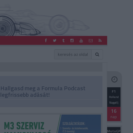
Hallgasd meg a Formula Podcast
F1
legfrissebb adását!
Holland
Nagydíj
16
nap
MotoGP