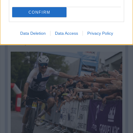
CONFIRM
4 órája
Data Deletion
Data Access
Privacy Policy
Kerékpáros világbajnokságra kvalifikálta magát Bottas az
F1-es nyári szünetben