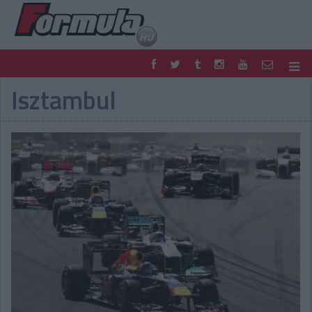
Isztambul
F1
PARC FERMÉ
FORMULA
MOTOR
NEMZETKÖZI
HAZAI
RETRO
EGYÉB
PODCAST
SHOP
LIVE
TIPPJÁTÉK
DIGITÁLIS MAGAZIN
PONTÁLLÁSOK
VERSENYNAPTÁRAK