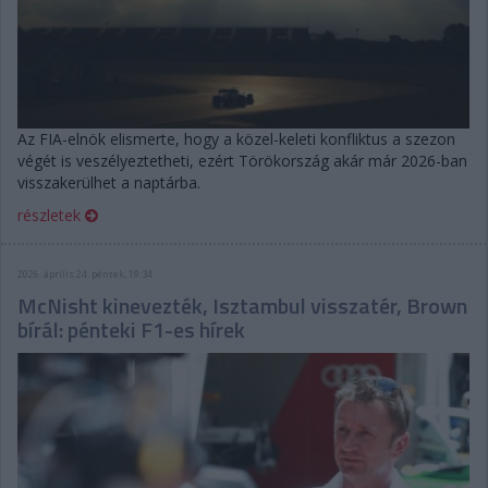
Az FIA-elnök elismerte, hogy a közel-keleti konfliktus a szezon
végét is veszélyeztetheti, ezért Törökország akár már 2026-ban
visszakerülhet a naptárba.
részletek
2026. április 24. péntek, 19:34
McNisht kinevezték, Isztambul visszatér, Brown
bírál: pénteki F1-es hírek