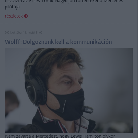
tisztázta az F1-es Török Nagydíjon történteket a Mercedes
pilótája.
részletek
2021. október 11. hétfő, 11:09
Wolff: Dolgoznunk kell a kommunikáción
Nem zavarta a Mercedest, hogy Lewis Hamilton olykor