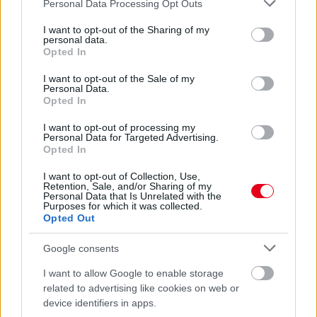
Please note that this website/app uses one or more Google
Personal Data Processing Opt Outs
services and may gather and store information including but
not limited to your visit or usage behaviour. You may click to
I want to opt-out of the Sharing of my
personal data.
grant or deny consent to Google and its third-party tags to
Opted In
use your data for below specified purposes in below Google
Kis híján összeütközött a Haas pilótája a címvédővel, amikor az
consent section.
I want to opt-out of the Sale of my
lekörözte őt Isztambulban: az orosz szerint a piszkos vízpermet
Personal Data.
tehetett a dologról, amely miatt „mintha vakon vezetett volna”.
Opted In
részletek
I want to opt-out of processing my
Personal Data for Targeted Advertising.
Opted In
előző hírek
következő hírek
I want to opt-out of Collection, Use,
Retention, Sale, and/or Sharing of my
Personal Data that Is Unrelated with the
Purposes for which it was collected.
Hallgasd meg a Formula Podcast
Opted Out
legfrissebb adását!
Google consents
I want to allow Google to enable storage
related to advertising like cookies on web or
device identifiers in apps.
Kövess minket a Facebookon