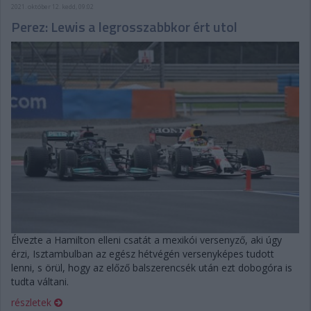
2021. október 12. kedd, 09:02
Perez: Lewis a legrosszabbkor ért utol
Élvezte a Hamilton elleni csatát a mexikói versenyző, aki úgy
érzi, Isztambulban az egész hétvégén versenyképes tudott
lenni, s örül, hogy az előző balszerencsék után ezt dobogóra is
tudta váltani.
részletek