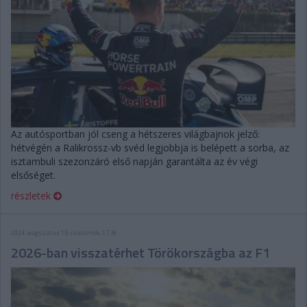
Az autósportban jól cseng a hétszeres világbajnok jelző:
hétvégén a Ralikrossz-vb svéd legjobbja is belépett a sorba, az
isztambuli szezonzáró első napján garantálta az év végi
elsőséget.
részletek
2024. augusztus 15. csütörtök, 17:36
2026-ban visszatérhet Törökországba az F1