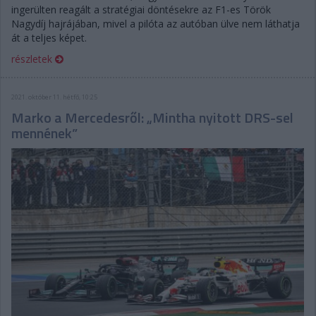
ingerülten reagált a stratégiai döntésekre az F1-es Török
Nagydíj hajrájában, mivel a pilóta az autóban ülve nem láthatja
át a teljes képet.
részletek
2021. október 11. hétfő, 10:25
Marko a Mercedesről: „Mintha nyitott DRS-sel
mennének”