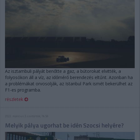
Az isztambuli pályát benőtte a gaz, a bútorokat elvitték, a
folyosókon áll a víz, az időmérő berendezés eltűnt. Azonban ha
a problémákat orvosolják, az Istanbul Park ismét bekerülhet az
F1-es programba.
részletek
2022. március 3. csütörtök, 16:56
Melyik pálya ugorhat be idén Szocsi helyére?