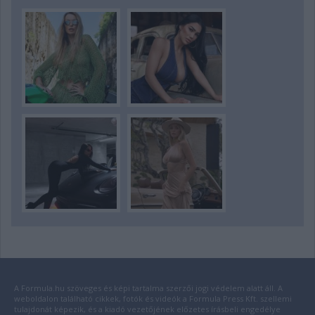
A Formula.hu szöveges és képi tartalma szerzői jogi védelem alatt áll. A
weboldalon található cikkek, fotók és videók a Formula Press Kft. szellemi
tulajdonát képezik, és a kiadó vezetőjének előzetes írásbeli engedélye