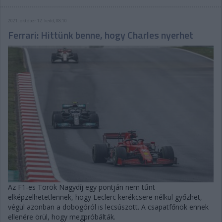
2021. október 12. kedd, 08:10
Ferrari: Hittünk benne, hogy Charles nyerhet
Az F1-es Török Nagydíj egy pontján nem tűnt
elképzelhetetlennek, hogy Leclerc kerékcsere nélkül győzhet,
végül azonban a dobogóról is lecsúszott. A csapatfőnök ennek
ellenére örül, hogy megpróbálták.