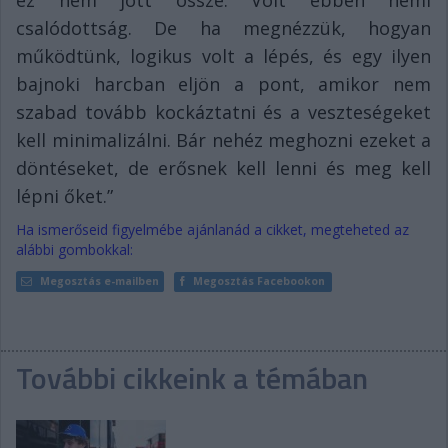
ez nem jött össze. Volt ebben némi
csalódottság. De ha megnézzük, hogyan
működtünk, logikus volt a lépés, és egy ilyen
bajnoki harcban eljön a pont, amikor nem
szabad tovább kockáztatni és a veszteségeket
kell minimalizálni. Bár nehéz meghozni ezeket a
döntéseket, de erősnek kell lenni és meg kell
lépni őket.”
Ha ismerőseid figyelmébe ajánlanád a cikket, megteheted az
alábbi gombokkal:
Megosztás e-mailben
Megosztás Facebookon
További cikkeink a témában