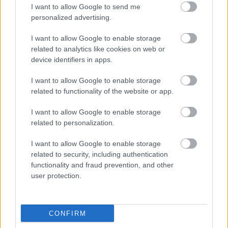
I want to allow Google to send me
personalized advertising.
I want to allow Google to enable storage
related to analytics like cookies on web or
device identifiers in apps.
1 napja
I want to allow Google to enable storage
„Lando és Oscar kapcsolata csak még erősebbé vált a
related to functionality of the website or app.
tavalyi év után” – Stella
I want to allow Google to enable storage
related to personalization.
I want to allow Google to enable storage
related to security, including authentication
functionality and fraud prevention, and other
user protection.
CONFIRM