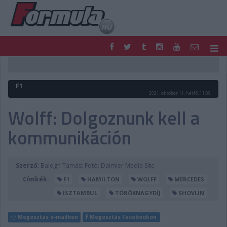
F1
PARC FERMÉ
FORMULA
MOTOR
F1
NEMZETKÖZI
HAZAI
2021. október 11. hétfő, 11:09
RETRO
EGYÉB
Wolff: Dolgoznunk kell a
PODCAST
SHOP
kommunikáción
LIVE
TIPPJÁTÉK
DIGITÁLIS MAGAZIN
PONTÁLLÁSOK
VERSENYNAPTÁRAK
Szerző:
Balogh Tamás; Fotó: Daimler Media Site
Címkék:
F1
HAMILTON
WOLFF
MERCEDES
ISZTAMBUL
TÖRÖKNAGYDÍJ
SHOVLIN
Megosztás e-mailben
Megosztás Facebookon