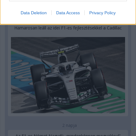
Data Deletion
Data Access
Privacy Policy
1 napja
Hamarosan leáll az idei F1-es fejlesztésekkel a Cadillac
2 napja
Az F1-es Német Nagydíj „mindenképpen megvalósul”