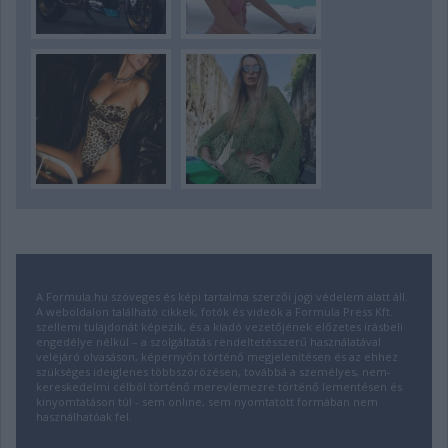
A Formula.hu szöveges és képi tartalma szerzői jogi védelem alatt áll.
A weboldalon található cikkek, fotók és videók a Formula Press Kft.
szellemi tulajdonát képezik, és a kiadó vezetőjének előzetes írásbeli
engedélye nélkül – a szolgáltatás rendeltetésszerű használatával
velejáró olvasáson, képernyőn történő megjelenítésen és az ehhez
szükséges ideiglenes többszörözésen, továbbá a személyes, nem-
kereskedelmi célból történő merevlemezre történő lementésen és
kinyomtatáson túl - sem online, sem nyomtatott formában nem
használhatóak fel.