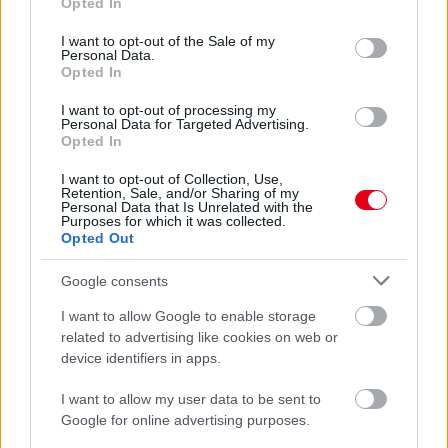
Opted In
use your data for below specified purposes in below Google
consent section.
I want to opt-out of the Sale of my
Personal Data.
Opted In
I want to opt-out of processing my
Personal Data for Targeted Advertising.
Opted In
I want to opt-out of Collection, Use,
Retention, Sale, and/or Sharing of my
1 napja
Personal Data that Is Unrelated with the
Purposes for which it was collected.
Domenicali: Több sprint lesz az F1-ben – de nem
Opted Out
mindenhol
Google consents
I want to allow Google to enable storage
related to advertising like cookies on web or
device identifiers in apps.
I want to allow my user data to be sent to
Google for online advertising purposes.