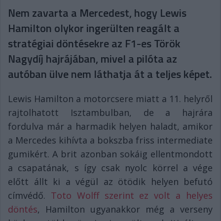
Nem zavarta a Mercedest, hogy Lewis
Hamilton olykor ingerülten reagált a
stratégiai döntésekre az F1-es Török
Nagydíj hajrájában, mivel a pilóta az
autóban ülve nem láthatja át a teljes képet.
Lewis Hamilton a motorcsere miatt a 11. helyről
rajtolhatott Isztambulban, de a hajrára
fordulva már a harmadik helyen haladt, amikor
a Mercedes kihívta a bokszba friss intermediate
gumikért. A brit azonban sokáig ellentmondott
a csapatának, s így csak nyolc körrel a vége
előtt állt ki a végül az ötödik helyen befutó
címvédő.
Toto Wolff szerint ez volt a helyes
döntés
, Hamilton ugyanakkor még a verseny