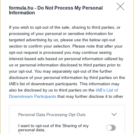
formula.hu -
Do Not Process My Personal
Information
If you wish to opt-out of the sale, sharing to third parties, or
processing of your personal or sensitive information for
targeted advertising by us, please use the below opt-out
section to confirm your selection. Please note that after your
opt-out request is processed you may continue seeing
interest-based ads based on personal information utilized by
us or personal information disclosed to third parties prior to
your opt-out. You may separately opt-out of the further
disclosure of your personal information by third parties on the
21 órája
IAB’s list of downstream participants. This information may
Eljegyezte kedvesét George Russell
also be disclosed by us to third parties on the
IAB’s List of
Downstream Participants
that may further disclose it to other
third parties.
Please note that this website/app uses one or more Google
Personal Data Processing Opt Outs
services and may gather and store information including but
not limited to your visit or usage behaviour. You may click to
I want to opt-out of the Sharing of my
personal data.
grant or deny consent to Google and its third-party tags to