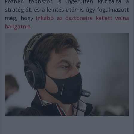
közben többször is ingerülten kritizálta a
stratégiát, és a leintés után is úgy fogalmazott
még, hogy
inkább az ösztöneire kellett volna
hallgatnia
.