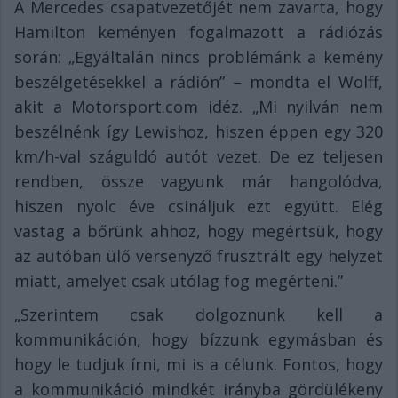
A Mercedes csapatvezetőjét nem zavarta, hogy
Hamilton keményen fogalmazott a rádiózás
során: „Egyáltalán nincs problémánk a kemény
beszélgetésekkel a rádión” – mondta el Wolff,
akit a Motorsport.com idéz. „Mi nyilván nem
beszélnénk így Lewishoz, hiszen éppen egy 320
km/h-val száguldó autót vezet. De ez teljesen
rendben, össze vagyunk már hangolódva,
hiszen nyolc éve csináljuk ezt együtt. Elég
vastag a bőrünk ahhoz, hogy megértsük, hogy
az autóban ülő versenyző frusztrált egy helyzet
miatt, amelyet csak utólag fog megérteni.”
„Szerintem csak dolgoznunk kell a
kommunikáción, hogy bízzunk egymásban és
hogy le tudjuk írni, mi is a célunk. Fontos, hogy
a kommunikáció mindkét irányba gördülékeny