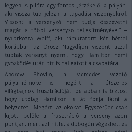
legyen. A pilóta egy fontos „érzékelő” a pályán,
aki vissza tud jelezni a tapadási viszonyokról.
Viszont a versenyző nem tudja összevetni
magát a többi versenyző teljesítményével” –
nyilatkozta Wolff, aki rámutatott: két héttel
korábban az Orosz Nagydíjon viszont azzal
tudtak versenyt nyerni, hogy Hamilton némi
győzködés után ott is hallgatott a csapatára.
Andrew Shovlin, a Mercedes vezető
pályamérnöke is megérti a hétszeres
világbajnok frusztrációját, de abban is biztos,
hogy utólag Hamilton is át fogja látni a
helyzetet: „Megérti az okokat. Egyszerűen csak
kijött belőle a frusztráció a verseny azon
pontján, mert azt hitte, a dobogón végezhet, és