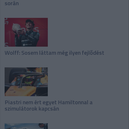
során
Wolff: Sosem láttam még ilyen fejlődést
Piastri nem ért egyet Hamiltonnal a
szimulátorok kapcsán