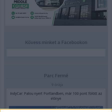
Kövess minket a Facebookon
Parc Fermé
9 órája
IndyCar: Palou nyert Portlandben, már 100 pont fölött az
előnye