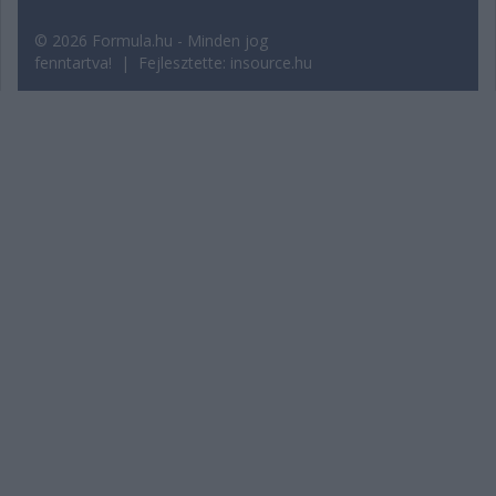
© 2026 Formula.hu - Minden jog
fenntartva! | Fejlesztette:
insource.hu