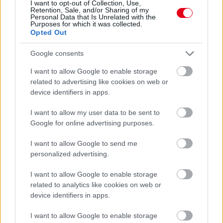
I want to opt-out of Collection, Use,
Kerékpáros világbajnokságra kvalifikálta magát Bottas az
Retention, Sale, and/or Sharing of my
Personal Data that Is Unrelated with the
F1-es nyári szünetben
Purposes for which it was collected.
Opted Out
Google consents
I want to allow Google to enable storage
related to advertising like cookies on web or
device identifiers in apps.
I want to allow my user data to be sent to
Google for online advertising purposes.
I want to allow Google to send me
personalized advertising.
I want to allow Google to enable storage
related to analytics like cookies on web or
1 napja
device identifiers in apps.
Montoya szerint Antonelli kedvessége sem segít
I want to allow Google to enable storage
Russellen