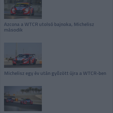
Azcona a WTCR utolsó bajnoka, Michelisz
második
Michelisz egy év után győzött újra a WTCR-ben