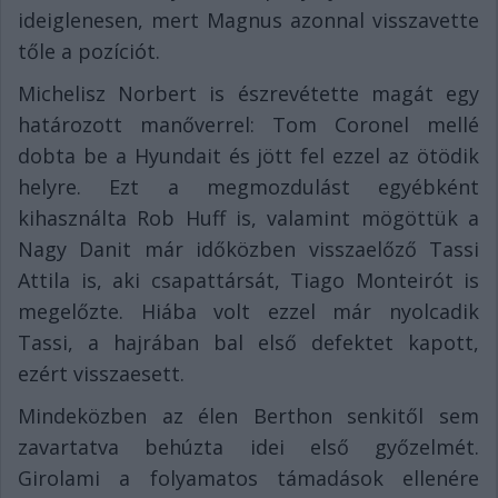
ideiglenesen, mert Magnus azonnal visszavette
tőle a pozíciót.
Michelisz Norbert is észrevétette magát egy
határozott manőverrel: Tom Coronel mellé
dobta be a Hyundait és jött fel ezzel az ötödik
helyre. Ezt a megmozdulást egyébként
kihasználta Rob Huff is, valamint mögöttük a
Nagy Danit már időközben visszaelőző Tassi
Attila is, aki csapattársát, Tiago Monteirót is
megelőzte. Hiába volt ezzel már nyolcadik
Tassi, a hajrában bal első defektet kapott,
ezért visszaesett.
Mindeközben az élen Berthon senkitől sem
zavartatva behúzta idei első győzelmét.
Girolami a folyamatos támadások ellenére