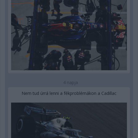
4 napja
Nem tud úrrá lenni a fékproblémákon a Cadillac