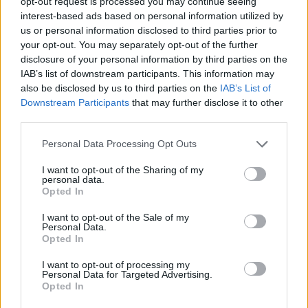
opt-out request is processed you may continue seeing
interest-based ads based on personal information utilized by
us or personal information disclosed to third parties prior to
23 órája
your opt-out. You may separately opt-out of the further
disclosure of your personal information by third parties on the
Óriási bevétel-visszaesést könyvelhetett el az F1 a
IAB’s list of downstream participants. This information may
második negyedévben
also be disclosed by us to third parties on the
IAB’s List of
Downstream Participants
that may further disclose it to other
third parties.
Please note that this website/app uses one or more Google
Personal Data Processing Opt Outs
services and may gather and store information including but
not limited to your visit or usage behaviour. You may click to
I want to opt-out of the Sharing of my
personal data.
grant or deny consent to Google and its third-party tags to
Opted In
use your data for below specified purposes in below Google
consent section.
I want to opt-out of the Sale of my
Personal Data.
Opted In
I want to opt-out of processing my
Personal Data for Targeted Advertising.
Opted In
1 napja