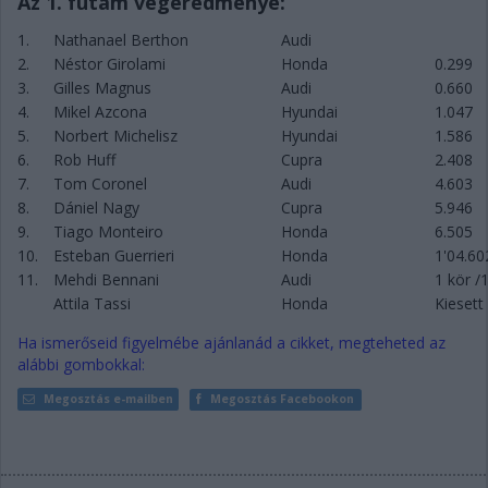
Az 1. futam végeredménye:
1.
Nathanael Berthon
Audi
2.
Néstor Girolami
Honda
0.299
3.
Gilles Magnus
Audi
0.660
4.
Mikel Azcona
Hyundai
1.047
5.
Norbert Michelisz
Hyundai
1.586
6.
Rob Huff
Cupra
2.408
7.
Tom Coronel
Audi
4.603
8.
Dániel Nagy
Cupra
5.946
9.
Tiago Monteiro
Honda
6.505
10.
Esteban Guerrieri
Honda
1'04.60
11.
Mehdi Bennani
Audi
1 kör /
Attila Tassi
Honda
Kiesett
Ha ismerőseid figyelmébe ajánlanád a cikket, megteheted az
alábbi gombokkal:
Megosztás e-mailben
Megosztás Facebookon