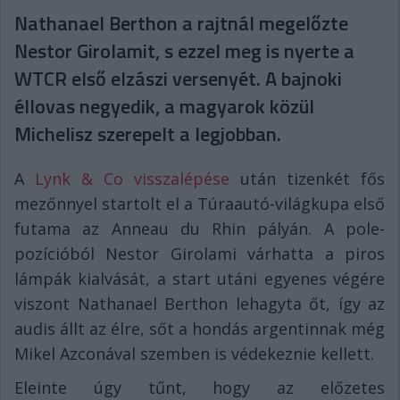
Nathanael Berthon a rajtnál megelőzte
Nestor Girolamit, s ezzel meg is nyerte a
WTCR első elzászi versenyét. A bajnoki
éllovas negyedik, a magyarok közül
Michelisz szerepelt a legjobban.
A
Lynk & Co visszalépése
után tizenkét fős
mezőnnyel startolt el a Túraautó-világkupa első
futama az Anneau du Rhin pályán. A pole-
pozícióból Nestor Girolami várhatta a piros
lámpák kialvását, a start utáni egyenes végére
viszont Nathanael Berthon lehagyta őt, így az
audis állt az élre, sőt a hondás argentinnak még
Mikel Azconával szemben is védekeznie kellett.
Eleinte úgy tűnt, hogy az előzetes