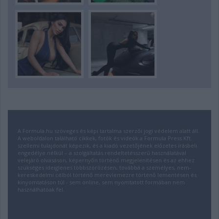
A Formula.hu szöveges és képi tartalma szerzői jogi védelem alatt áll.
A weboldalon található cikkek, fotók és videók a Formula Press Kft.
szellemi tulajdonát képezik, és a kiadó vezetőjének előzetes írásbeli
engedélye nélkül – a szolgáltatás rendeltetésszerű használatával
velejáró olvasáson, képernyőn történő megjelenítésen és az ehhez
szükséges ideiglenes többszörözésen, továbbá a személyes, nem-
kereskedelmi célból történő merevlemezre történő lementésen és
kinyomtatáson túl - sem online, sem nyomtatott formában nem
használhatóak fel.