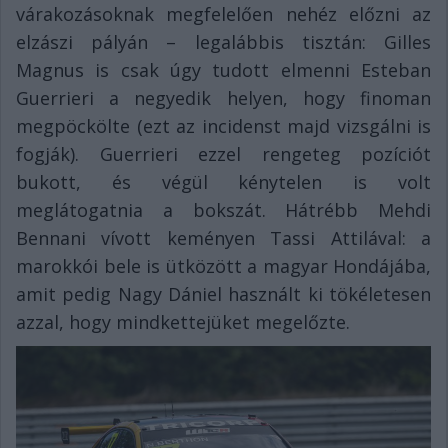
várakozásoknak megfelelően nehéz előzni az
elzászi pályán – legalábbis tisztán: Gilles
Magnus is csak úgy tudott elmenni Esteban
Guerrieri a negyedik helyen, hogy finoman
megpöckölte (ezt az incidenst majd vizsgálni is
fogják). Guerrieri ezzel rengeteg pozíciót
bukott, és végül kénytelen is volt
meglátogatnia a bokszát. Hátrébb Mehdi
Bennani vívott keményen Tassi Attilával: a
marokkói bele is ütközött a magyar Hondájába,
amit pedig Nagy Dániel használt ki tökéletesen
azzal, hogy mindkettejüket megelőzte.