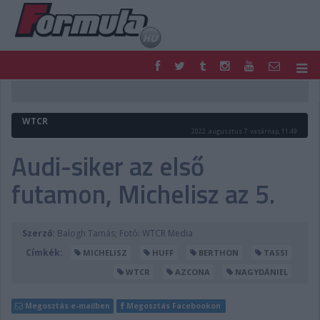
F1
PARC FERMÉ
FORMULA
MOTOR
WTCR
NEMZETKÖZI
HAZAI
2022. augusztus 7. vasárnap, 11:49
RETRO
EGYÉB
Audi-siker az első
PODCAST
SHOP
futamon, Michelisz az 5.
LIVE
TIPPJÁTÉK
DIGITÁLIS MAGAZIN
PONTÁLLÁSOK
VERSENYNAPTÁRAK
Szerző:
Balogh Tamás; Fotó: WTCR Media
Címkék:
MICHELISZ
HUFF
BERTHON
TASSI
WTCR
AZCONA
NAGYDÁNIEL
Megosztás e-mailben
Megosztás Facebookon