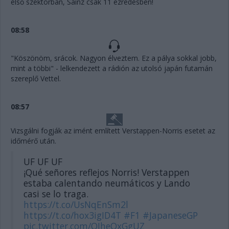
első szektorban, Sainz csak 11 ezredesben!
08:58
"Köszönöm, srácok. Nagyon élveztem. Ez a pálya sokkal jobb,
mint a többi" - lelkendezett a rádión az utolsó japán futamán
szereplő Vettel.
08:57
Vizsgálni fogják az imént említett Verstappen-Norris esetet az
időmérő után.
UF UF UF
¡Qué señores reflejos Norris! Verstappen
estaba calentando neumáticos y Lando
casi se lo traga.
https://t.co/UsNqEnSm2l
https://t.co/hox3igID4T
#F1
#JapaneseGP
pic.twitter.com/OJheOxGgUZ