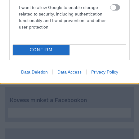
07:49
I want to allow Google to enable storage
Köszöntjük ismét - vagy a most ébredőket először - az
related to security, including authentication
olvasókat, tíz perc múlva jön az F1-es Japán Nagydíj időmérő
functionality and fraud prevention, and other
edzése, kövessétek velünk!
user protection.
CONFIRM
Hallgasd meg a Formula Podcast
legfrissebb adását!
Data Deletion
Data Access
Privacy Policy
Kövess minket a Facebookon