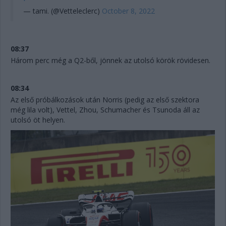
— tami. (@Vetteleclerc)
October 8, 2022
08:37
Három perc még a Q2-ből, jönnek az utolsó körök rövidesen.
08:34
Az első próbálkozások után Norris (pedig az első szektora
még lila volt), Vettel, Zhou, Schumacher és Tsunoda áll az
utolsó öt helyen.