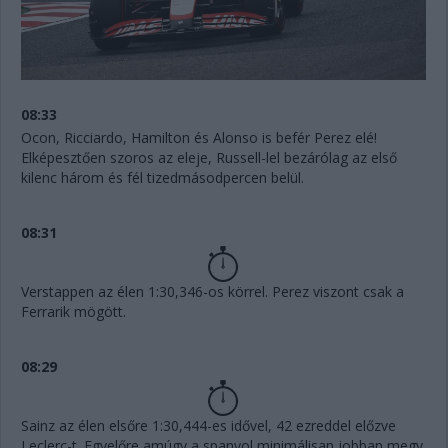
08:33
Ocon, Ricciardo, Hamilton és Alonso is befér Perez elé!
Elképesztően szoros az eleje, Russell-lel bezárólag az első
kilenc három és fél tizedmásodpercen belül.
08:31
Verstappen az élen 1:30,346-os körrel. Perez viszont csak a
Ferrarik mögött.
08:29
Sainz az élen elsőre 1:30,444-es idővel, 42 ezreddel előzve
Leclerc-t. Egyelőre amúgy a spanyol minimálisan jobban megy