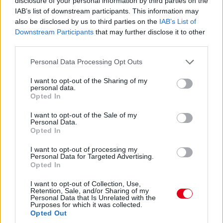
disclosure of your personal information by third parties on the
07:59
IAB’s list of downstream participants. This information may
also be disclosed by us to third parties on the
IAB’s List of
Közben megszületett az ítélet az imént említett Albon-ügyben:
Downstream Participants
that may further disclose it to other
1000 eurós bírságot kapott a Williams. Az egyik gumi ugyanis
third parties.
egy másik szettből került az autóra, nem ugyanabból, mint a
másik három abroncs.
Please note that this website/app uses one or more Google
Personal Data Processing Opt Outs
services and may gather and store information including but
not limited to your visit or usage behaviour. You may click to
I want to opt-out of the Sharing of my
07:57
personal data.
grant or deny consent to Google and its third-party tags to
Opted In
use your data for below specified purposes in below Google
Ha valaki esetleg most ébredt volna, a nap legfontosabb hírei,
consent section.
I want to opt-out of the Sale of my
hogy
az Alpine bejelentette Pierre Gaslyt
,
az AlphaTauri pedig
Personal Data.
Nyck de Vriest
. Érdemes végigböngészni a híreinket, mert már
Opted In
több nyilatkozatot is hoztunk a csapatvezetőktől és maguktól a
versenyzőktől egyaránt.
I want to opt-out of processing my
Personal Data for Targeted Advertising.
Opted In
07:54
I want to opt-out of Collection, Use,
Retention, Sale, and/or Sharing of my
Personal Data that Is Unrelated with the
Az FP3 után egyébként vizsgálatot indítottak Alexander Albon
Purposes for which it was collected.
és a Williams ellen, mivel összekevertek valamit a brit-thai által
Opted Out
használt abroncsokkal. Egyelőre nincs ítélet ez ügyben, de az