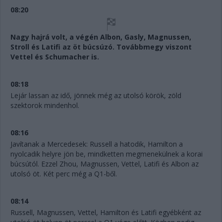
08:20
Nagy hajrá volt, a végén Albon, Gasly, Magnussen,
Stroll és Latifi az öt búcsúzó. Továbbmegy viszont
Vettel és Schumacher is.
08:18
Lejár lassan az idő, jönnek még az utolsó körök, zöld
szektorok mindenhol.
08:16
Javítanak a Mercedesek: Russell a hatodik, Hamilton a
nyolcadik helyre jön be, mindketten megmenekülnek a korai
búcsútól. Ezzel Zhou, Magnussen, Vettel, Latifi és Albon az
utolsó öt. Két perc még a Q1-ből.
08:14
Russell, Magnussen, Vettel, Hamilton és Latifi egyébként az