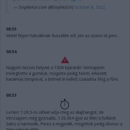
— SoyMotor.com (@SoyMotor)
October 8, 2022
08:55
Vettel feljön hatodiknak Russellék elő. Jön az utolsó öt perc.
08:54
Nagyon necces helyzet a 130R kijáratán: Verstappen
melegítette a gumikat, mögötte pedig Norris érkezett
hatalmas tempóval, a britnek le kellett szaladnia félig a fűre.
08:53
Leclerc 1:29,5-ös idővel adja meg az alaphangot, de
Verstappen még gyorsabb, 1:29,304-gyel az élen a holland.
Sainz a harmadik, Perez a negyedik, mögöttük pedig Alonso a
Mercedesek előtt.