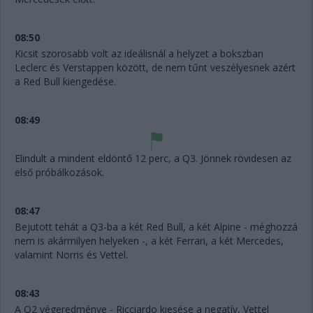
08:50
Kicsit szorosabb volt az ideálisnál a helyzet a bokszban
Leclerc és Verstappen között, de nem tűnt veszélyesnek azért
a Red Bull kiengedése.
08:49
Elindult a mindent eldöntő 12 perc, a Q3. Jönnek rövidesen az
első próbálkozások.
08:47
Bejutott tehát a Q3-ba a két Red Bull, a két Alpine - méghozzá
nem is akármilyen helyeken -, a két Ferrari, a két Mercedes,
valamint Norris és Vettel.
08:43
A Q2 végeredménye - Ricciardo kiesése a negatív, Vettel