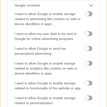
időmérő eredményét és a rajtrácsot aligha fogja befolyásolni
Google consents
egy ilyen vétség.
I want to allow Google to enable storage
related to advertising like cookies on web or
07:52
device identifiers in apps.
I want to allow my user data to be sent to
A kvalifikáció szempontjából egyedüli, legalább részben
Google for online advertising purposes.
támpontnak tekinthető harmadik szabadedzésen Max
Verstappen volt a leggyorsabb a Red Bull-lal, három tizeddel
I want to allow Google to send me
megelőzve a Ferrari duóját. Összefoglaló és eredménylista
ITT
.
personalized advertising.
I want to allow Google to enable storage
07:50
related to analytics like cookies on web or
device identifiers in apps.
Kezdjük az időjárással: az előrejelzések alapján a harmadik
I want to allow Google to enable storage
edzéshez hasonlóan nem várható eső - ugyanez viszont nem
related to functionality of the website or app.
mondható el a vasárnapi futamról, a legfrissebb jóslatok
szerint ugyanis épp a futam idején növekszik meg a csapadék
I want to allow Google to enable storage
esélye holnap Suzukában.
related to personalization.