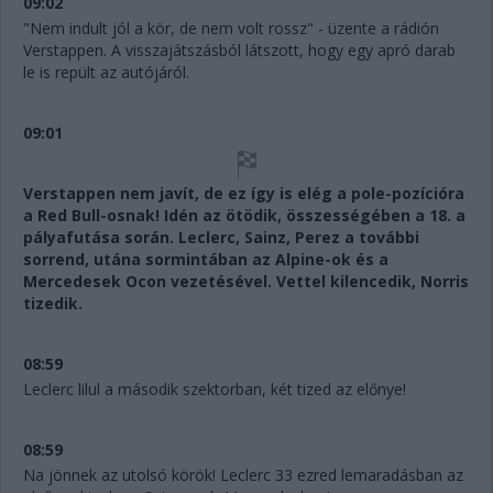
09:02
"Nem indult jól a kör, de nem volt rossz" - üzente a rádión
Verstappen. A visszajátszásból látszott, hogy egy apró darab
le is repült az autójáról.
09:01
Verstappen nem javít, de ez így is elég a pole-pozícióra
a Red Bull-osnak! Idén az ötödik, összességében a 18. a
pályafutása során. Leclerc, Sainz, Perez a további
sorrend, utána sormintában az Alpine-ok és a
Mercedesek Ocon vezetésével. Vettel kilencedik, Norris
tizedik.
08:59
Leclerc lilul a második szektorban, két tized az előnye!
08:59
Na jönnek az utolsó körök! Leclerc 33 ezred lemaradásban az