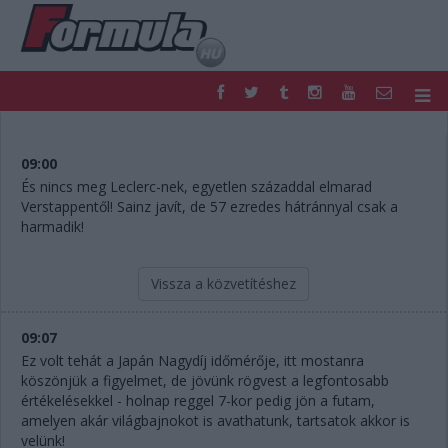
F1
PARC FERMÉ
FORMULA
MOTOR
09:00
NEMZETKÖZI
HAZAI
És nincs meg Leclerc-nek, egyetlen századdal elmarad
Verstappentől! Sainz javít, de 57 ezredes hátránnyal csak a
RETRO
EGYÉB
harmadik!
PODCAST
SHOP
LIVE
TIPPJÁTÉK
DIGITÁLIS MAGAZIN
PONTÁLLÁSOK
Vissza a közvetítéshez
VERSENYNAPTÁRAK
09:07
Ez volt tehát a Japán Nagydíj időmérője, itt mostanra
köszönjük a figyelmet, de jövünk rögvest a legfontosabb
értékelésekkel - holnap reggel 7-kor pedig jön a futam,
amelyen akár világbajnokot is avathatunk, tartsatok akkor is
velünk!