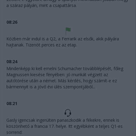
a száraz pályán, mint a csapattársa.
08:26
Közben már indul is a Q2, a Ferrarik az elsők, akik pályára
hajtanak. Tizenöt perces ez az etap.
08:24
Mindenképp ki kell emelni Schumacher továbblépését, főleg
Magnussen kiesése fényében: jó munkát végzett az
autótörése után a német. Más kérdés, hogy számít-e ez
bármennyit is a jövő évi ülés szempontjából...
08:21
Gasly igencsak ingerülten panaszkodik a fékekre, ennek is
köszönhető a francia 17. helye. Itt egyébként a teljes Q1-es
sorrend: