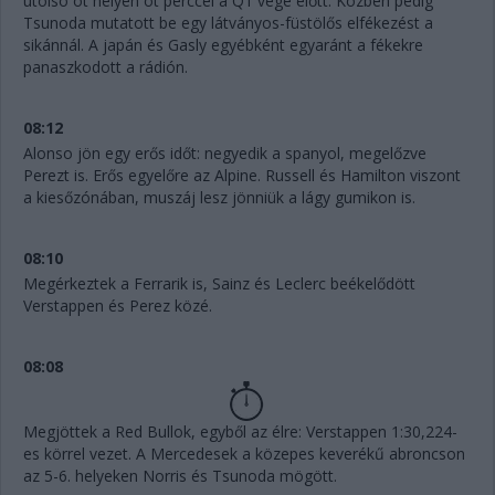
utolsó öt helyen öt perccel a Q1 vége előtt. Közben pedig
Tsunoda mutatott be egy látványos-füstölős elfékezést a
sikánnál. A japán és Gasly egyébként egyaránt a fékekre
panaszkodott a rádión.
08:12
Alonso jön egy erős időt: negyedik a spanyol, megelőzve
Perezt is. Erős egyelőre az Alpine. Russell és Hamilton viszont
a kiesőzónában, muszáj lesz jönniük a lágy gumikon is.
08:10
Megérkeztek a Ferrarik is, Sainz és Leclerc beékelődött
Verstappen és Perez közé.
08:08
Megjöttek a Red Bullok, egyből az élre: Verstappen 1:30,224-
es körrel vezet. A Mercedesek a közepes keverékű abroncson
az 5-6. helyeken Norris és Tsunoda mögött.