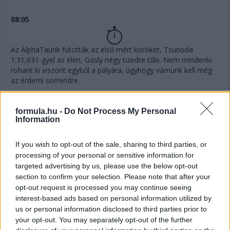
08:05
Az AlphaTaurik futották az első mért köröket, Tsunoda
1:31,631-gyel az élen, Gasly négy tizedre tőle. Nem mindenki
rohant ki viszont egyből a pályára, úgyhogy várnunk kell még
az érdemi sorrendre.
all set for quali!
pic.twitter.com/jBVRsF2lIP
formula.hu -
Do Not Process My Personal
— Scuderia AlphaTauri (@AlphaTauriF1)
October 8,
Information
2022
If you wish to opt-out of the sale, sharing to third parties, or
processing of your personal or sensitive information for
08:01
targeted advertising by us, please use the below opt-out
section to confirm your selection. Please note that after your
opt-out request is processed you may continue seeing
Elindult a Q1, szokás szerint 18 perc áll a pilóták
interest-based ads based on personal information utilized by
rendelkezésére, hogy elkerüljék az utolsó öt pozíciót.
us or personal information disclosed to third parties prior to
your opt-out. You may separately opt-out of the further