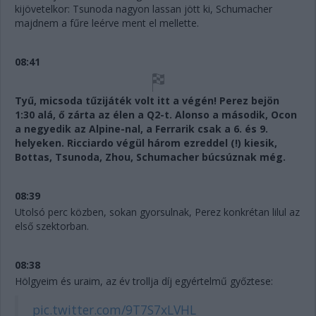
kijövetelkor: Tsunoda nagyon lassan jött ki, Schumacher
majdnem a fűre leérve ment el mellette.
08:41
Tyű, micsoda tűzijáték volt itt a végén! Perez bejön
1:30 alá, ő zárta az élen a Q2-t. Alonso a második, Ocon
a negyedik az Alpine-nal, a Ferrarik csak a 6. és 9.
helyeken. Ricciardo végül három ezreddel (!) kiesik,
Bottas, Tsunoda, Zhou, Schumacher búcsúznak még.
08:39
Utolsó perc közben, sokan gyorsulnak, Perez konkrétan lilul az
első szektorban.
08:38
Hölgyeim és uraim, az év trollja díj egyértelmű győztese:
pic.twitter.com/9T7S7xLVHL