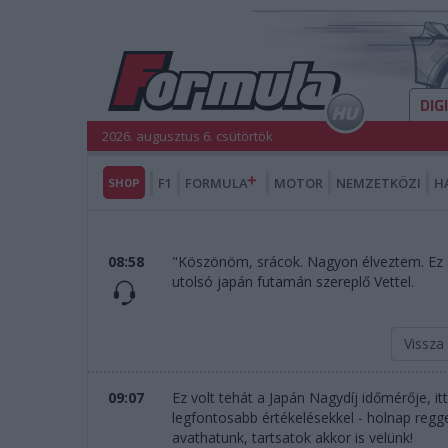
DIG
2026. augusztus 6. csütörtök
SHOP
F1
FORMULA
MOTOR
NEMZETKÖZI
H
08:58
"Köszönöm, srácok. Nagyon élveztem. Ez a 
utolsó japán futamán szereplő Vettel.
Vissza
09:07
Ez volt tehát a Japán Nagydíj időmérője, i
legfontosabb értékelésekkel - holnap regge
avathatunk, tartsatok akkor is velünk!