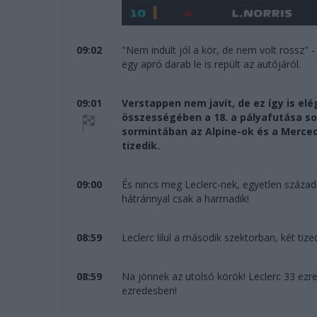
09:02
"Nem indult jól a kör, de nem volt rossz" -
egy apró darab le is repült az autójáról.
09:01
Verstappen nem javít, de ez így is elé
összességében a 18. a pályafutása sor
sormintában az Alpine-ok és a Merced
tizedik.
09:00
És nincs meg Leclerc-nek, egyetlen századd
hátránnyal csak a harmadik!
08:59
Leclerc lilul a második szektorban, két tize
08:59
Na jönnek az utolsó körök! Leclerc 33 ezr
ezredesben!