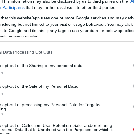
. This information may also be disclosed by us to third parties on the
IA
zet a bokszban Leclerc és Verstappen között, de nem tűnt
Participants
that may further disclose it to other third parties.
 that this website/app uses one or more Google services and may gath
including but not limited to your visit or usage behaviour. You may click 
Jönnek rövidesen az első próbálkozások.
 to Google and its third-party tags to use your data for below specifi
ogle consent section.
ét Alpine - méghozzá nem is akármilyen helyeken -, a két
l Data Processing Opt Outs
 Vettel.
o opt-out of the Sharing of my personal data.
In
egatív, Vettel továbbjutása a pozitív meglepetés:
o opt-out of the Sale of my Personal Data.
In
to opt-out of processing my Personal Data for Targeted
ing.
In
o opt-out of Collection, Use, Retention, Sale, and/or Sharing
ersonal Data that Is Unrelated with the Purposes for which it
lected.