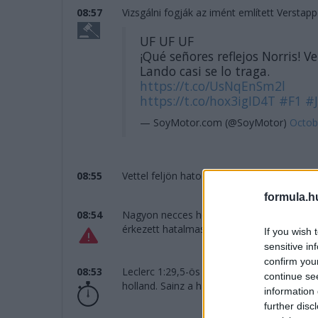
08:57
Vizsgálni fogják az imént említett Verstap
UF UF UF
¡Qué señores reflejos Norris!
Lando casi se lo traga.
https://t.co/UsNqEnSm2l
https://t.co/hox3igID4T
#F1
#
— SoyMotor.com (@SoyMotor)
Octob
08:55
Vettel feljön hatodiknak Russellék elő. Jön 
formula.h
08:54
Nagyon necces helyzet a 130R kijáratán: 
érkezett hatalmas tempóval, a britnek le kel
If you wish 
sensitive in
confirm you
08:53
Leclerc 1:29,5-ös idővel adja meg az alap
continue se
holland. Sainz a harmadik, Perez a negyed
information 
further disc