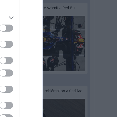
Lassuló fejlesztési ütemre számít a Red Bull
2 napja
Nem tud úrrá lenni a fékproblémákon a Cadillac