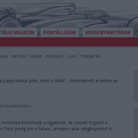
ITÁLIS MAGAZIN
PONTÁLLÁSOK
VERSENYNAPTÁRAK
AZAI
RETRO
EGYÉB
PODCAST
LIVE
TIPPJÁTÉK
pálya sokkal jobb, mint a többi" - lelkendezett a rádión az
 a közvetítéshez
tt mostanra köszönjük a figyelmet, de jövünk rögvest a
l 7-kor pedig jön a futam, amelyen akár világbajnokot is