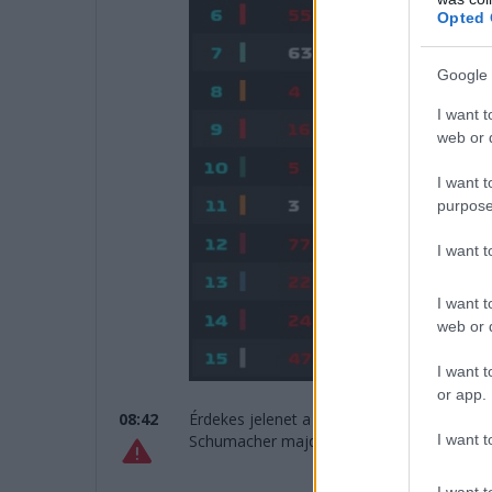
Opted 
Google 
I want t
web or d
I want t
purpose
I want 
I want t
web or d
I want t
or app.
08:42
Érdekes jelenet a boksz végén az utolsó kö
I want t
Schumacher majdnem a fűre leérve ment el
I want t