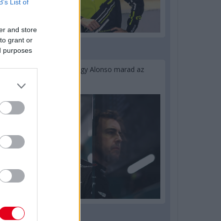
B’s List of
er and store
to grant or
ed purposes
2 napja
Newey biztos benne, hogy Alonso marad az
Aston Martinnál
2 napja