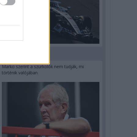
3 napja
Marko szerint a szurkolók nem tudják, mi
történik valójában