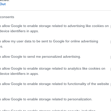
Out
consents
o allow Google to enable storage related to advertising like cookies on
evice identifiers in apps.
o allow my user data to be sent to Google for online advertising
s.
to allow Google to send me personalized advertising.
o allow Google to enable storage related to analytics like cookies on
evice identifiers in apps.
o allow Google to enable storage related to functionality of the website
rökre való kijövetelkor: Tsunoda nagyon lassan jött ki,
o allow Google to enable storage related to personalization.
 mellette.
o allow Google to enable storage related to security, including