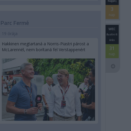
Nagydíj
3
nap
Parc Fermé
WEC
19 órája
Austini 6
órás
Hakkinen megtartaná a Norris-Piastri párost a
31
McLarennél, nem borítaná fel Verstappenért
nap