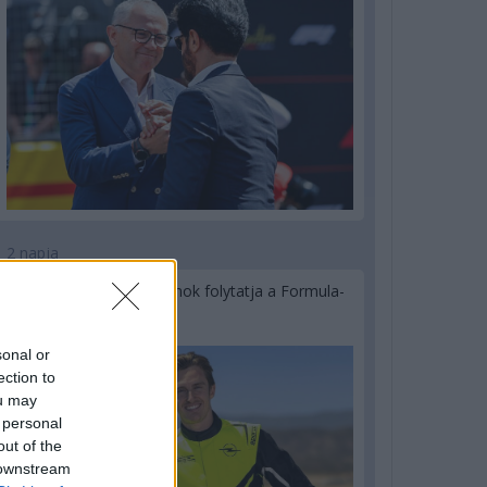
2 napja
Újabb korábbi F2-es bajnok folytatja a Formula-
E-ben
sonal or
ection to
ou may
 personal
out of the
 downstream