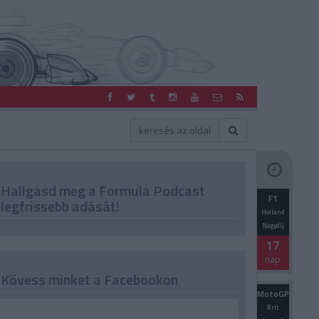
Hallgasd meg a Formula Podcast
F1
legfrissebb adását!
Holland
Nagydíj
17
nap
Kövess minket a Facebookon
MotoGP
Brit