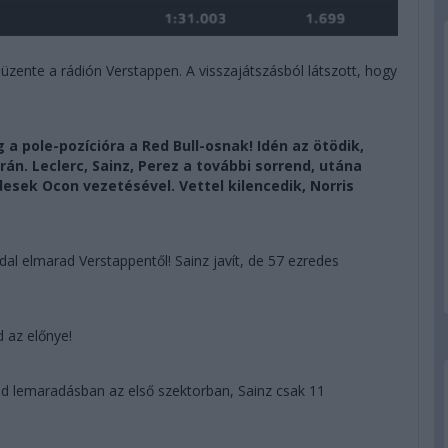
 üzente a rádión Verstappen. A visszajátszásból látszott, hogy
g a pole-pozícióra a Red Bull-osnak! Idén az ötödik,
án. Leclerc, Sainz, Perez a további sorrend, utána
esek Ocon vezetésével. Vettel kilencedik, Norris
al elmarad Verstappentől! Sainz javít, de 57 ezredes
d az előnye!
ed lemaradásban az első szektorban, Sainz csak 11