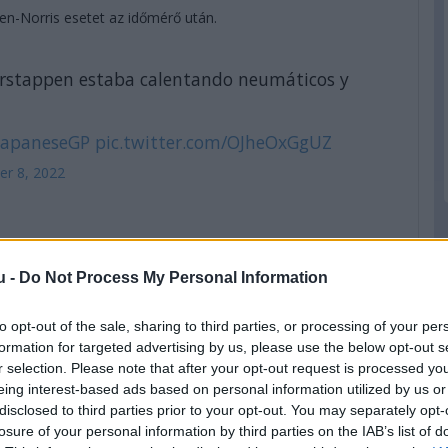
pen-Norris esetet az időmérő után.
 Verstappen estaba calentando neumáticos y
JapaneseGP
pic.twitter.com/OJheOxGgUZ
er 8, 2022
az utolsó öt perc.
u -
Do Not Process My Personal Information
Verstappen melegítette a gumikat, mögötte pedig Norris
lett szaladnia félig a fűre.
to opt-out of the sale, sharing to third parties, or processing of your per
formation for targeted advertising by us, please use the below opt-out s
r selection. Please note that after your opt-out request is processed y
hangot, de Verstappen még gyorsabb, 1:29,304-gyel az élen a
eing interest-based ads based on personal information utilized by us or
ik, mögöttük pedig Alonso a Mercedesek előtt.
disclosed to third parties prior to your opt-out. You may separately opt-
losure of your personal information by third parties on the IAB’s list of