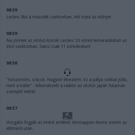
08:59
Leclerc lilul a második szektorban, két tized az előnye!
08:59
Na jönnek az utolsó körök! Leclerc 33 ezred lemaradásban az
első szektorban, Sainz csak 11 ezredesben!
08:58
"Köszönöm, srácok. Nagyon élveztem. Ez a pálya sokkal jobb,
mint a többi" - lelkendezett a rádión az utolsó japán futamán
szereplő Vettel.
08:57
Vizsgálni fogják az imént említett Verstappen-Norris esetet az
időmérő után.