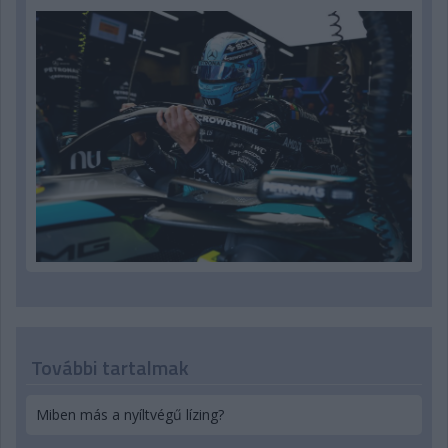
További tartalmak
Miben más a nyíltvégű lízing?