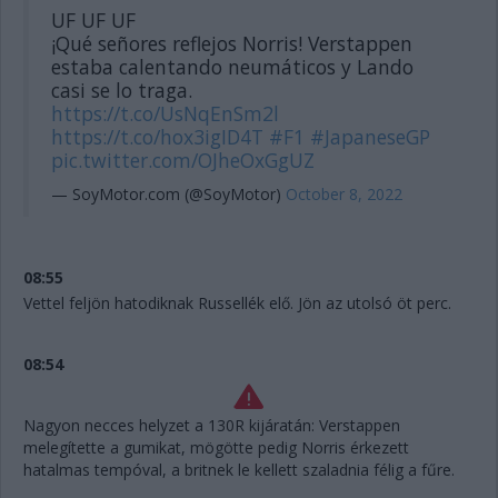
UF UF UF
¡Qué señores reflejos Norris! Verstappen
estaba calentando neumáticos y Lando
casi se lo traga.
https://t.co/UsNqEnSm2l
https://t.co/hox3igID4T
#F1
#JapaneseGP
pic.twitter.com/OJheOxGgUZ
— SoyMotor.com (@SoyMotor)
October 8, 2022
08:55
Vettel feljön hatodiknak Russellék elő. Jön az utolsó öt perc.
08:54
Nagyon necces helyzet a 130R kijáratán: Verstappen
melegítette a gumikat, mögötte pedig Norris érkezett
hatalmas tempóval, a britnek le kellett szaladnia félig a fűre.