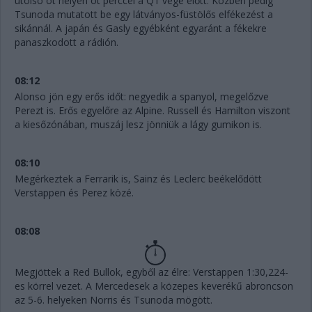
utolsó öt helyen öt perccel a Q1 vége előtt. Közben pedig
Tsunoda mutatott be egy látványos-füstölős elfékezést a
sikánnál. A japán és Gasly egyébként egyaránt a fékekre
panaszkodott a rádión.
08:12
Alonso jön egy erős időt: negyedik a spanyol, megelőzve
Perezt is. Erős egyelőre az Alpine. Russell és Hamilton viszont
a kiesőzónában, muszáj lesz jönniük a lágy gumikon is.
08:10
Megérkeztek a Ferrarik is, Sainz és Leclerc beékelődött
Verstappen és Perez közé.
08:08
Megjöttek a Red Bullok, egyből az élre: Verstappen 1:30,224-
es körrel vezet. A Mercedesek a közepes keverékű abroncson
az 5-6. helyeken Norris és Tsunoda mögött.