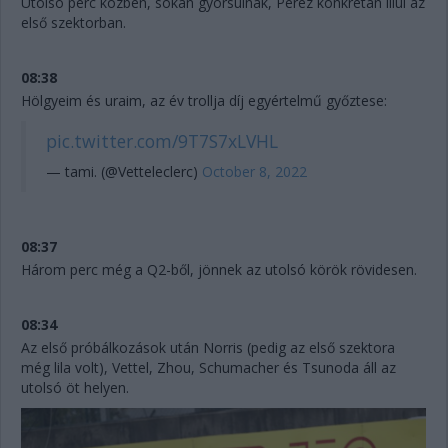
Utolsó perc közben, sokan gyorsulnak, Perez konkrétan lilul az
első szektorban.
08:38
Hölgyeim és uraim, az év trollja díj egyértelmű győztese:
pic.twitter.com/9T7S7xLVHL
— tami. (@Vetteleclerc)
October 8, 2022
08:37
Három perc még a Q2-ből, jönnek az utolsó körök rövidesen.
08:34
Az első próbálkozások után Norris (pedig az első szektora
még lila volt), Vettel, Zhou, Schumacher és Tsunoda áll az
utolsó öt helyen.