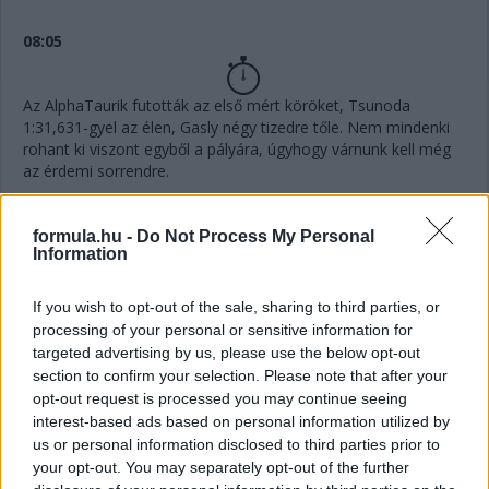
08:05
Az AlphaTaurik futották az első mért köröket, Tsunoda
1:31,631-gyel az élen, Gasly négy tizedre tőle. Nem mindenki
rohant ki viszont egyből a pályára, úgyhogy várnunk kell még
az érdemi sorrendre.
all set for quali!
pic.twitter.com/jBVRsF2lIP
formula.hu -
Do Not Process My Personal
— Scuderia AlphaTauri (@AlphaTauriF1)
October 8,
Information
2022
If you wish to opt-out of the sale, sharing to third parties, or
processing of your personal or sensitive information for
08:01
targeted advertising by us, please use the below opt-out
section to confirm your selection. Please note that after your
opt-out request is processed you may continue seeing
Elindult a Q1, szokás szerint 18 perc áll a pilóták
interest-based ads based on personal information utilized by
rendelkezésére, hogy elkerüljék az utolsó öt pozíciót.
us or personal information disclosed to third parties prior to
your opt-out. You may separately opt-out of the further