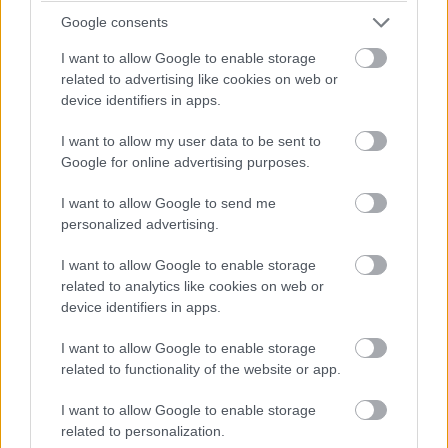
időmérő eredményét és a rajtrácsot aligha fogja befolyásolni
Google consents
egy ilyen vétség.
I want to allow Google to enable storage
related to advertising like cookies on web or
07:52
device identifiers in apps.
I want to allow my user data to be sent to
A kvalifikáció szempontjából egyedüli, legalább részben
Google for online advertising purposes.
támpontnak tekinthető harmadik szabadedzésen Max
Verstappen volt a leggyorsabb a Red Bull-lal, három tizeddel
I want to allow Google to send me
megelőzve a Ferrari duóját. Összefoglaló és eredménylista
ITT
.
personalized advertising.
I want to allow Google to enable storage
07:50
related to analytics like cookies on web or
device identifiers in apps.
Kezdjük az időjárással: az előrejelzések alapján a harmadik
I want to allow Google to enable storage
edzéshez hasonlóan nem várható eső - ugyanez viszont nem
related to functionality of the website or app.
mondható el a vasárnapi futamról, a legfrissebb jóslatok
szerint ugyanis épp a futam idején növekszik meg a csapadék
I want to allow Google to enable storage
esélye holnap Suzukában.
related to personalization.