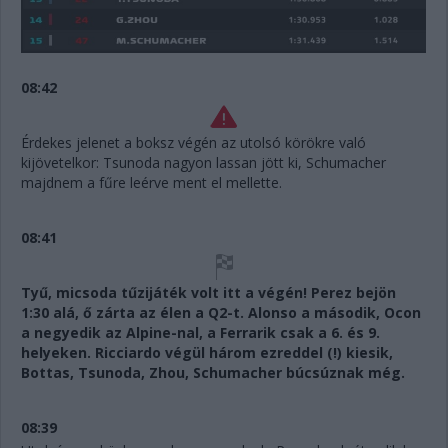
08:42
Érdekes jelenet a boksz végén az utolsó körökre való
kijövetelkor: Tsunoda nagyon lassan jött ki, Schumacher
majdnem a fűre leérve ment el mellette.
08:41
Tyű, micsoda tűzijáték volt itt a végén! Perez bejön
1:30 alá, ő zárta az élen a Q2-t. Alonso a második, Ocon
a negyedik az Alpine-nal, a Ferrarik csak a 6. és 9.
helyeken. Ricciardo végül három ezreddel (!) kiesik,
Bottas, Tsunoda, Zhou, Schumacher búcsúznak még.
08:39