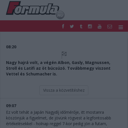
F1
PARC FERMÉ
FORMULA
MOTOR
08:20
NEMZETKÖZI
HAZAI
RETRO
EGYÉB
Nagy hajrá volt, a végén Albon, Gasly, Magnussen,
PODCAST
SHOP
Stroll és Latifi az öt búcsúzó. Továbbmegy viszont
LIVE
TIPPJÁTÉK
Vettel és Schumacher is.
DIGITÁLIS MAGAZIN
PONTÁLLÁSOK
VERSENYNAPTÁRAK
Vissza a közvetítéshez
09:07
Ez volt tehát a Japán Nagydíj időmérője, itt mostanra
köszönjük a figyelmet, de jövünk rögvest a legfontosabb
értékelésekkel - holnap reggel 7-kor pedig jön a futam,