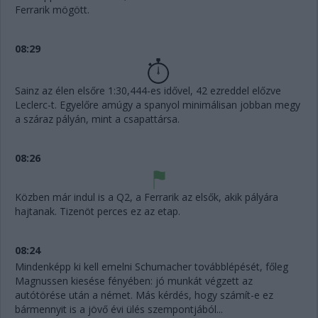
Ferrarik mögött.
08:29
Sainz az élen elsőre 1:30,444-es idővel, 42 ezreddel előzve
Leclerc-t. Egyelőre amúgy a spanyol minimálisan jobban megy
a száraz pályán, mint a csapattársa.
08:26
Közben már indul is a Q2, a Ferrarik az elsők, akik pályára
hajtanak. Tizenöt perces ez az etap.
08:24
Mindenképp ki kell emelni Schumacher továbblépését, főleg
Magnussen kiesése fényében: jó munkát végzett az
autótörése után a német. Más kérdés, hogy számít-e ez
bármennyit is a jövő évi ülés szempontjából...