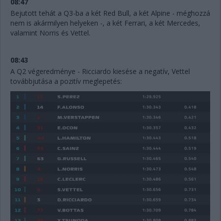
08:47
Bejutott tehát a Q3-ba a két Red Bull, a két Alpine - méghozzá
nem is akármilyen helyeken -, a két Ferrari, a két Mercedes,
valamint Norris és Vettel.
08:43
A Q2 végeredménye - Ricciardo kiesése a negatív, Vettel
továbbjutása a pozitív meglepetés: