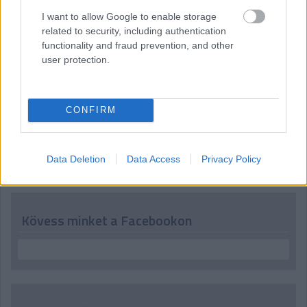
07:49
I want to allow Google to enable storage
Köszöntjük ismét - vagy a most ébredőket először - az
related to security, including authentication
olvasókat, tíz perc múlva jön az F1-es Japán Nagydíj időmérő
functionality and fraud prevention, and other
edzése, kövessétek velünk!
user protection.
CONFIRM
Hallgasd meg a Formula Podcast
legfrissebb adását!
Data Deletion
Data Access
Privacy Policy
Kövess minket a Facebookon