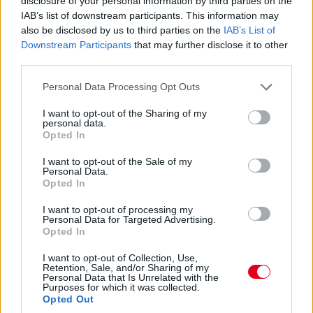
disclosure of your personal information by third parties on the
07:59
IAB’s list of downstream participants. This information may
also be disclosed by us to third parties on the
IAB’s List of
Közben megszületett az ítélet az imént említett Albon-ügyben:
Downstream Participants
that may further disclose it to other
1000 eurós bírságot kapott a Williams. Az egyik gumi ugyanis
third parties.
egy másik szettből került az autóra, nem ugyanabból, mint a
másik három abroncs.
Please note that this website/app uses one or more Google
Personal Data Processing Opt Outs
services and may gather and store information including but
not limited to your visit or usage behaviour. You may click to
I want to opt-out of the Sharing of my
07:57
personal data.
grant or deny consent to Google and its third-party tags to
Opted In
use your data for below specified purposes in below Google
Ha valaki esetleg most ébredt volna, a nap legfontosabb hírei,
consent section.
I want to opt-out of the Sale of my
hogy
az Alpine bejelentette Pierre Gaslyt
,
az AlphaTauri pedig
Personal Data.
Nyck de Vriest
. Érdemes végigböngészni a híreinket, mert már
Opted In
több nyilatkozatot is hoztunk a csapatvezetőktől és maguktól a
versenyzőktől egyaránt.
I want to opt-out of processing my
Personal Data for Targeted Advertising.
Opted In
07:54
I want to opt-out of Collection, Use,
Retention, Sale, and/or Sharing of my
Personal Data that Is Unrelated with the
Az FP3 után egyébként vizsgálatot indítottak Alexander Albon
Purposes for which it was collected.
és a Williams ellen, mivel összekevertek valamit a brit-thai által
Opted Out
használt abroncsokkal. Egyelőre nincs ítélet ez ügyben, de az