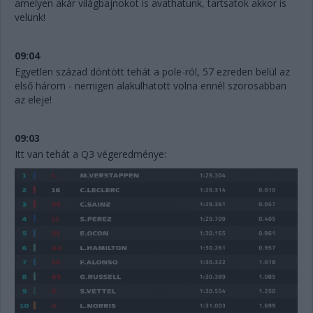
amelyen akár világbajnokot is avathatunk, tartsatok akkor is
velünk!
09:04
Egyetlen század döntött tehát a pole-ról, 57 ezreden belül az
első három - nemigen alakulhatott volna ennél szorosabban
az eleje!
09:03
Itt van tehát a Q3 végeredménye: