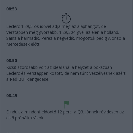
08:53
Leclerc 1:29,5-ös idővel adja meg az alaphangot, de
Verstappen még gyorsabb, 1:29,304-gyel az élen a holland.
Sainz a harmadik, Perez a negyedik, mögöttük pedig Alonso a
Mercedesek előtt.
08:50
Kicsit szorosabb volt az ideálisnál a helyzet a bokszban
Leclerc és Verstappen között, de nem tűnt veszélyesnek azért
a Red Bull kiengedése.
08:49
Elindult a mindent eldöntő 12 perc, a Q3. Jönnek rövidesen az
első próbálkozások.