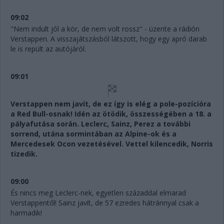
09:02
"Nem indult jól a kör, de nem volt rossz" - üzente a rádión
Verstappen. A visszajátszásból látszott, hogy egy apró darab
le is repült az autójáról.
09:01
Verstappen nem javít, de ez így is elég a pole-pozícióra
a Red Bull-osnak! Idén az ötödik, összességében a 18. a
pályafutása során. Leclerc, Sainz, Perez a további
sorrend, utána sormintában az Alpine-ok és a
Mercedesek Ocon vezetésével. Vettel kilencedik, Norris
tizedik.
09:00
És nincs meg Leclerc-nek, egyetlen századdal elmarad
Verstappentől! Sainz javít, de 57 ezredes hátránnyal csak a
harmadik!