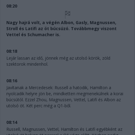
08:20
Nagy hajrá volt, a végén Albon, Gasly, Magnussen,
Stroll és Latifi az öt búcsúzó. Továbbmegy viszont
Vettel és Schumacher is.
08:18
Lejár lassan az idő, jönnek még az utolsó körök, zöld
szektorok mindenhol.
08:16
Javítanak a Mercedesek: Russell a hatodik, Hamilton a
nyolcadik helyre jön be, mindketten megmenekülnek a korai
búcsútól. Ezzel Zhou, Magnussen, Vettel, Latifi és Albon az
utolsó öt. Két perc még a Q1-ből.
08:14
Russell, Magnussen, Vettel, Hamilton és Latifi egyébként az