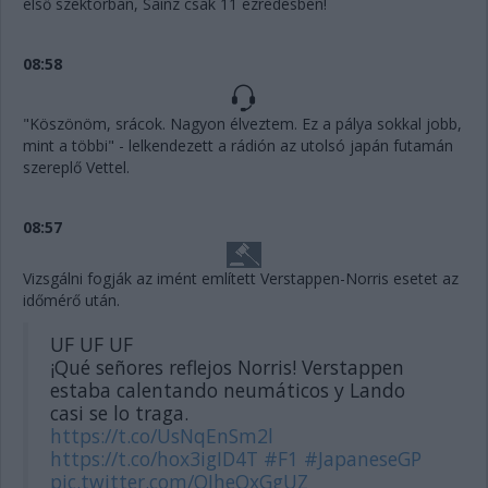
első szektorban, Sainz csak 11 ezredesben!
08:58
"Köszönöm, srácok. Nagyon élveztem. Ez a pálya sokkal jobb,
mint a többi" - lelkendezett a rádión az utolsó japán futamán
szereplő Vettel.
08:57
Vizsgálni fogják az imént említett Verstappen-Norris esetet az
időmérő után.
UF UF UF
¡Qué señores reflejos Norris! Verstappen
estaba calentando neumáticos y Lando
casi se lo traga.
https://t.co/UsNqEnSm2l
https://t.co/hox3igID4T
#F1
#JapaneseGP
pic.twitter.com/OJheOxGgUZ