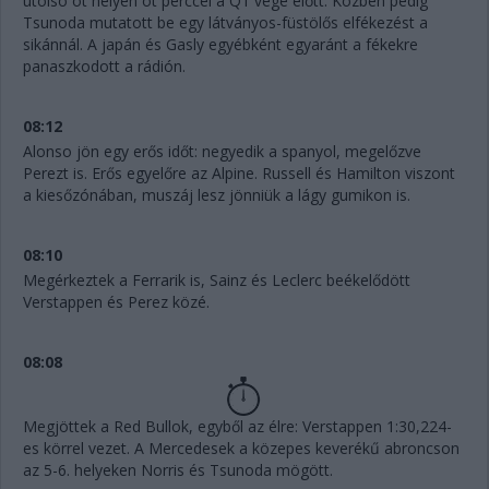
utolsó öt helyen öt perccel a Q1 vége előtt. Közben pedig
Tsunoda mutatott be egy látványos-füstölős elfékezést a
sikánnál. A japán és Gasly egyébként egyaránt a fékekre
panaszkodott a rádión.
08:12
Alonso jön egy erős időt: negyedik a spanyol, megelőzve
Perezt is. Erős egyelőre az Alpine. Russell és Hamilton viszont
a kiesőzónában, muszáj lesz jönniük a lágy gumikon is.
08:10
Megérkeztek a Ferrarik is, Sainz és Leclerc beékelődött
Verstappen és Perez közé.
08:08
Megjöttek a Red Bullok, egyből az élre: Verstappen 1:30,224-
es körrel vezet. A Mercedesek a közepes keverékű abroncson
az 5-6. helyeken Norris és Tsunoda mögött.