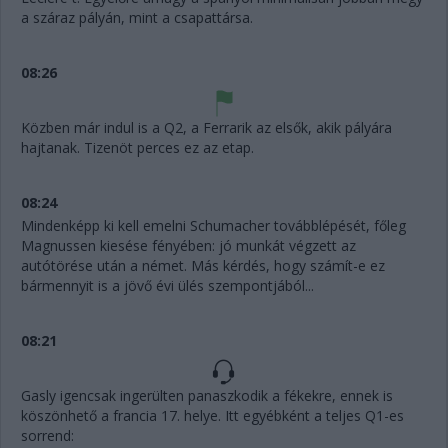
a száraz pályán, mint a csapattársa.
08:26
Közben már indul is a Q2, a Ferrarik az elsők, akik pályára
hajtanak. Tizenöt perces ez az etap.
08:24
Mindenképp ki kell emelni Schumacher továbblépését, főleg
Magnussen kiesése fényében: jó munkát végzett az
autótörése után a német. Más kérdés, hogy számít-e ez
bármennyit is a jövő évi ülés szempontjából...
08:21
Gasly igencsak ingerülten panaszkodik a fékekre, ennek is
köszönhető a francia 17. helye. Itt egyébként a teljes Q1-es
sorrend: