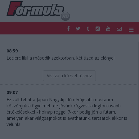
F1
PARC FERMÉ
FORMULA
MOTOR
08:59
NEMZETKÖZI
HAZAI
Leclerc lilul a második szektorban, két tized az előnye!
RETRO
EGYÉB
PODCAST
SHOP
Vissza a közvetítéshez
LIVE
TIPPJÁTÉK
DIGITÁLIS MAGAZIN
PONTÁLLÁSOK
09:07
VERSENYNAPTÁRAK
Ez volt tehát a Japán Nagydíj időmérője, itt mostanra
köszönjük a figyelmet, de jövünk rögvest a legfontosabb
értékelésekkel - holnap reggel 7-kor pedig jön a futam,
amelyen akár világbajnokot is avathatunk, tartsatok akkor is
velünk!