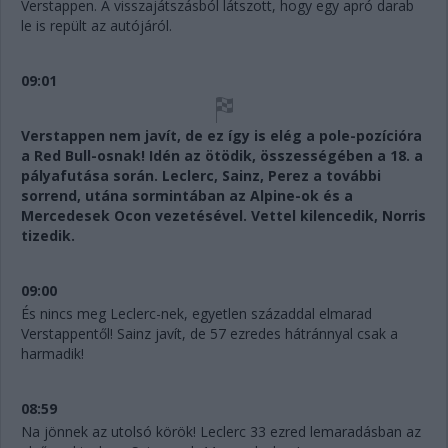
Verstappen. A visszajátszásból látszott, hogy egy apró darab
le is repült az autójáról.
09:01
Verstappen nem javít, de ez így is elég a pole-pozícióra
a Red Bull-osnak! Idén az ötödik, összességében a 18. a
pályafutása során. Leclerc, Sainz, Perez a további
sorrend, utána sormintában az Alpine-ok és a
Mercedesek Ocon vezetésével. Vettel kilencedik, Norris
tizedik.
09:00
És nincs meg Leclerc-nek, egyetlen századdal elmarad
Verstappentől! Sainz javít, de 57 ezredes hátránnyal csak a
harmadik!
08:59
Na jönnek az utolsó körök! Leclerc 33 ezred lemaradásban az