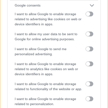
időmérő eredményét és a rajtrácsot aligha fogja befolyásolni
Google consents
egy ilyen vétség.
I want to allow Google to enable storage
related to advertising like cookies on web or
07:52
device identifiers in apps.
I want to allow my user data to be sent to
A kvalifikáció szempontjából egyedüli, legalább részben
Google for online advertising purposes.
támpontnak tekinthető harmadik szabadedzésen Max
Verstappen volt a leggyorsabb a Red Bull-lal, három tizeddel
I want to allow Google to send me
megelőzve a Ferrari duóját. Összefoglaló és eredménylista
ITT
.
personalized advertising.
I want to allow Google to enable storage
07:50
related to analytics like cookies on web or
device identifiers in apps.
Kezdjük az időjárással: az előrejelzések alapján a harmadik
I want to allow Google to enable storage
edzéshez hasonlóan nem várható eső - ugyanez viszont nem
related to functionality of the website or app.
mondható el a vasárnapi futamról, a legfrissebb jóslatok
szerint ugyanis épp a futam idején növekszik meg a csapadék
I want to allow Google to enable storage
esélye holnap Suzukában.
related to personalization.