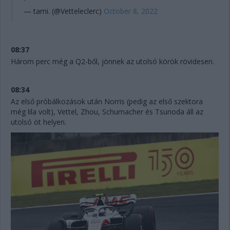
— tami. (@Vetteleclerc)
October 8, 2022
08:37
Három perc még a Q2-ből, jönnek az utolsó körök rövidesen.
08:34
Az első próbálkozások után Norris (pedig az első szektora
még lila volt), Vettel, Zhou, Schumacher és Tsunoda áll az
utolsó öt helyen.