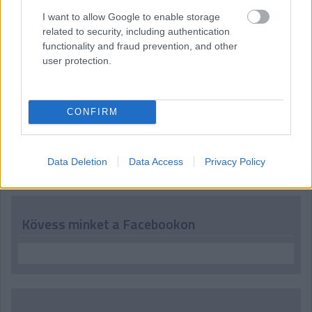
07:49
I want to allow Google to enable storage
Köszöntjük ismét - vagy a most ébredőket először - az
related to security, including authentication
olvasókat, tíz perc múlva jön az F1-es Japán Nagydíj időmérő
functionality and fraud prevention, and other
edzése, kövessétek velünk!
user protection.
CONFIRM
Hallgasd meg a Formula Podcast
legfrissebb adását!
Data Deletion
Data Access
Privacy Policy
Kövess minket a Facebookon