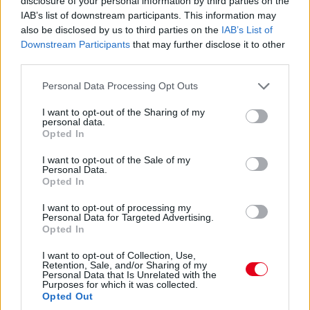
disclosure of your personal information by third parties on the
07:59
IAB’s list of downstream participants. This information may
also be disclosed by us to third parties on the
IAB’s List of
Közben megszületett az ítélet az imént említett Albon-ügyben:
Downstream Participants
that may further disclose it to other
1000 eurós bírságot kapott a Williams. Az egyik gumi ugyanis
third parties.
egy másik szettből került az autóra, nem ugyanabból, mint a
másik három abroncs.
Please note that this website/app uses one or more Google
Personal Data Processing Opt Outs
services and may gather and store information including but
not limited to your visit or usage behaviour. You may click to
I want to opt-out of the Sharing of my
07:57
personal data.
grant or deny consent to Google and its third-party tags to
Opted In
use your data for below specified purposes in below Google
Ha valaki esetleg most ébredt volna, a nap legfontosabb hírei,
consent section.
I want to opt-out of the Sale of my
hogy
az Alpine bejelentette Pierre Gaslyt
,
az AlphaTauri pedig
Personal Data.
Nyck de Vriest
. Érdemes végigböngészni a híreinket, mert már
Opted In
több nyilatkozatot is hoztunk a csapatvezetőktől és maguktól a
versenyzőktől egyaránt.
I want to opt-out of processing my
Personal Data for Targeted Advertising.
Opted In
07:54
I want to opt-out of Collection, Use,
Retention, Sale, and/or Sharing of my
Personal Data that Is Unrelated with the
Az FP3 után egyébként vizsgálatot indítottak Alexander Albon
Purposes for which it was collected.
és a Williams ellen, mivel összekevertek valamit a brit-thai által
Opted Out
használt abroncsokkal. Egyelőre nincs ítélet ez ügyben, de az