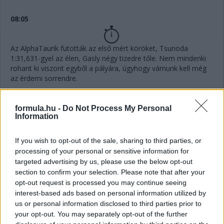
08:05
Az AlphaTaurik futották az első mért köröket, Tsunoda
1:31,631-gyel az élen, Gasly négy tizedre tőle. Nem mindenki
rohant ki viszont egyből a pályára, úgyhogy várnunk kell még
az érdemi sorrendre.
all set for quali!
pic.twitter.com/jBVRsF2lIP
formula.hu -
Do Not Process My Personal
— Scuderia AlphaTauri (@AlphaTauriF1)
October 8,
Information
2022
If you wish to opt-out of the sale, sharing to third parties, or
processing of your personal or sensitive information for
08:01
targeted advertising by us, please use the below opt-out
section to confirm your selection. Please note that after your
opt-out request is processed you may continue seeing
Elindult a Q1, szokás szerint 18 perc áll a pilóták
interest-based ads based on personal information utilized by
rendelkezésére, hogy elkerüljék az utolsó öt pozíciót.
us or personal information disclosed to third parties prior to
your opt-out. You may separately opt-out of the further