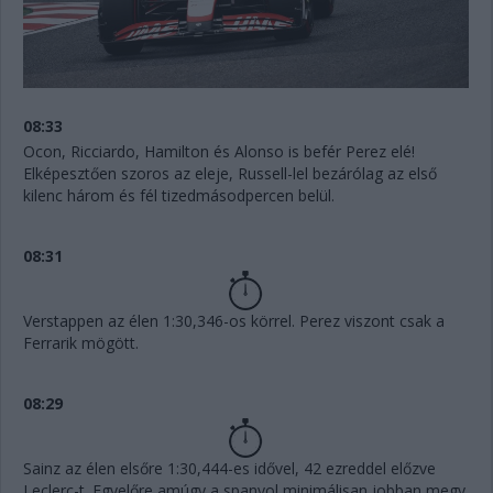
08:33
Ocon, Ricciardo, Hamilton és Alonso is befér Perez elé!
Elképesztően szoros az eleje, Russell-lel bezárólag az első
kilenc három és fél tizedmásodpercen belül.
08:31
Verstappen az élen 1:30,346-os körrel. Perez viszont csak a
Ferrarik mögött.
08:29
Sainz az élen elsőre 1:30,444-es idővel, 42 ezreddel előzve
Leclerc-t. Egyelőre amúgy a spanyol minimálisan jobban megy