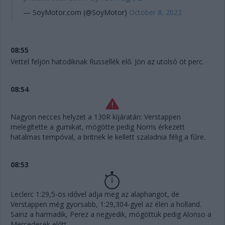
— SoyMotor.com (@SoyMotor)
October 8, 2022
08:55
Vettel feljön hatodiknak Russellék elő. Jön az utolsó öt perc.
08:54
Nagyon necces helyzet a 130R kijáratán: Verstappen
melegítette a gumikat, mögötte pedig Norris érkezett
hatalmas tempóval, a britnek le kellett szaladnia félig a fűre.
08:53
Leclerc 1:29,5-ös idővel adja meg az alaphangot, de
Verstappen még gyorsabb, 1:29,304-gyel az élen a holland.
Sainz a harmadik, Perez a negyedik, mögöttük pedig Alonso a
Mercedesek előtt.