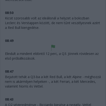
08:50
Kicsit szorosabb volt az ideálisnál a helyzet a bokszban
Leclerc és Verstappen között, de nem tűnt veszélyesnek azért
a Red Bull kiengedése.
08:49
Elindult a mindent eldöntő 12 perc, a Q3. Jönnek rövidesen az
első próbálkozások.
08:47
Bejutott tehát a Q3-ba a két Red Bull, a két Alpine - méghozzá
nem is akármilyen helyeken -, a két Ferrari, a két Mercedes,
valamint Norris és Vettel.
08:43
A Q2 végeredménye - Ricciardo kiesése a negatív, Vettel