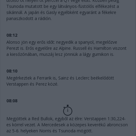
utolsó öt helyen öt perccel a Q1 vége előtt. Közben pedig
Tsunoda mutatott be egy látványos-füstölős elfékezést a
sikánnál. A japán és Gasly egyébként egyaránt a fékekre
panaszkodott a rádión.
08:12
Alonso jön egy erős időt: negyedik a spanyol, megelőzve
Perezt is. Erős egyelőre az Alpine. Russell és Hamilton viszont
a kiesőzónában, muszáj lesz jönniük a lágy gumikon is.
08:10
Megérkeztek a Ferrarik is, Sainz és Leclerc beékelődött
Verstappen és Perez közé.
08:08
Megjöttek a Red Bullok, egyből az élre: Verstappen 1:30,224-
es körrel vezet. A Mercedesek a közepes keverékű abroncson
az 5-6. helyeken Norris és Tsunoda mögött.