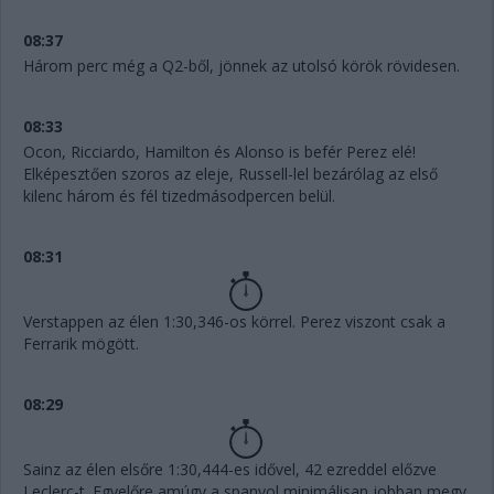
08:37
Három perc még a Q2-ből, jönnek az utolsó körök rövidesen.
08:33
Ocon, Ricciardo, Hamilton és Alonso is befér Perez elé!
Elképesztően szoros az eleje, Russell-lel bezárólag az első
kilenc három és fél tizedmásodpercen belül.
08:31
Verstappen az élen 1:30,346-os körrel. Perez viszont csak a
Ferrarik mögött.
08:29
Sainz az élen elsőre 1:30,444-es idővel, 42 ezreddel előzve
Leclerc-t. Egyelőre amúgy a spanyol minimálisan jobban megy