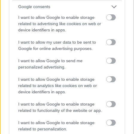
időmérő eredményét és a rajtrácsot aligha fogja befolyásolni
Google consents
egy ilyen vétség.
I want to allow Google to enable storage
related to advertising like cookies on web or
07:52
device identifiers in apps.
I want to allow my user data to be sent to
A kvalifikáció szempontjából egyedüli, legalább részben
Google for online advertising purposes.
támpontnak tekinthető harmadik szabadedzésen Max
Verstappen volt a leggyorsabb a Red Bull-lal, három tizeddel
I want to allow Google to send me
megelőzve a Ferrari duóját. Összefoglaló és eredménylista
ITT
.
personalized advertising.
I want to allow Google to enable storage
07:50
related to analytics like cookies on web or
device identifiers in apps.
Kezdjük az időjárással: az előrejelzések alapján a harmadik
I want to allow Google to enable storage
edzéshez hasonlóan nem várható eső - ugyanez viszont nem
related to functionality of the website or app.
mondható el a vasárnapi futamról, a legfrissebb jóslatok
szerint ugyanis épp a futam idején növekszik meg a csapadék
I want to allow Google to enable storage
esélye holnap Suzukában.
related to personalization.