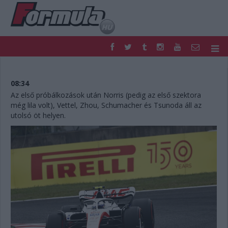
F1
PARC FERMÉ
FORMULA
MOTOR
08:34
NEMZETKÖZI
HAZAI
Az első próbálkozások után Norris (pedig az első szektora
még lila volt), Vettel, Zhou, Schumacher és Tsunoda áll az
RETRO
EGYÉB
utolsó öt helyen.
PODCAST
SHOP
LIVE
TIPPJÁTÉK
DIGITÁLIS MAGAZIN
PONTÁLLÁSOK
VERSENYNAPTÁRAK