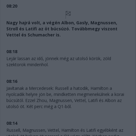
08:20
Nagy hajrá volt, a végén Albon, Gasly, Magnussen,
Stroll és Latifi az öt búcsúzó. Továbbmegy viszont
Vettel és Schumacher is.
08:18
Lejár lassan az idő, jönnek még az utolsó körök, zöld
szektorok mindenhol.
08:16
Javítanak a Mercedesek: Russell a hatodik, Hamilton a
nyolcadik helyre jön be, mindketten megmenekülnek a korai
búcsútól. Ezzel Zhou, Magnussen, Vettel, Latifi és Albon az
utolsó öt. Két perc még a Q1-ből.
08:14
Russell, Magnussen, Vettel, Hamilton és Latifi egyébként az