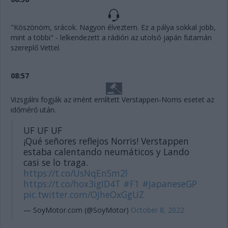
"Köszönöm, srácok. Nagyon élveztem. Ez a pálya sokkal jobb,
mint a többi" - lelkendezett a rádión az utolsó japán futamán
szereplő Vettel.
08:57
Vizsgálni fogják az imént említett Verstappen-Norris esetet az
időmérő után.
UF UF UF
¡Qué señores reflejos Norris! Verstappen
estaba calentando neumáticos y Lando
casi se lo traga.
https://t.co/UsNqEnSm2l
https://t.co/hox3igID4T
#F1
#JapaneseGP
pic.twitter.com/OJheOxGgUZ
— SoyMotor.com (@SoyMotor)
October 8, 2022