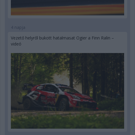
4 napja
Vezető helyről bukott hatalmasat Ogier a Finn Ralin –
videó