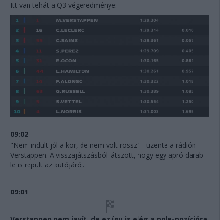
Itt van tehát a Q3 végeredménye:
09:02
"Nem indult jól a kör, de nem volt rossz" - üzente a rádión
Verstappen. A visszajátszásból látszott, hogy egy apró darab
le is repült az autójáról.
09:01
Verstappen nem javít, de ez így is elég a pole-pozícióra