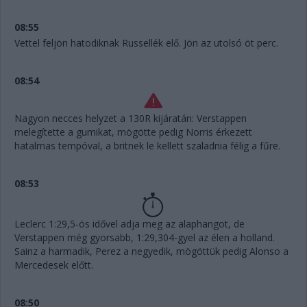
08:55
Vettel feljön hatodiknak Russellék elő. Jön az utolsó öt perc.
08:54
Nagyon necces helyzet a 130R kijáratán: Verstappen
melegítette a gumikat, mögötte pedig Norris érkezett
hatalmas tempóval, a britnek le kellett szaladnia félig a fűre.
08:53
Leclerc 1:29,5-ös idővel adja meg az alaphangot, de
Verstappen még gyorsabb, 1:29,304-gyel az élen a holland.
Sainz a harmadik, Perez a negyedik, mögöttük pedig Alonso a
Mercedesek előtt.
08:50