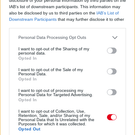
disclosure of your personal information by third parties on the
07:59
IAB’s list of downstream participants. This information may
also be disclosed by us to third parties on the
IAB’s List of
Közben megszületett az ítélet az imént említett Albon-ügyben:
Downstream Participants
that may further disclose it to other
1000 eurós bírságot kapott a Williams. Az egyik gumi ugyanis
third parties.
egy másik szettből került az autóra, nem ugyanabból, mint a
másik három abroncs.
Please note that this website/app uses one or more Google
Personal Data Processing Opt Outs
services and may gather and store information including but
not limited to your visit or usage behaviour. You may click to
I want to opt-out of the Sharing of my
07:57
personal data.
grant or deny consent to Google and its third-party tags to
Opted In
use your data for below specified purposes in below Google
Ha valaki esetleg most ébredt volna, a nap legfontosabb hírei,
consent section.
I want to opt-out of the Sale of my
hogy
az Alpine bejelentette Pierre Gaslyt
,
az AlphaTauri pedig
Personal Data.
Nyck de Vriest
. Érdemes végigböngészni a híreinket, mert már
Opted In
több nyilatkozatot is hoztunk a csapatvezetőktől és maguktól a
versenyzőktől egyaránt.
I want to opt-out of processing my
Personal Data for Targeted Advertising.
Opted In
07:54
I want to opt-out of Collection, Use,
Retention, Sale, and/or Sharing of my
Personal Data that Is Unrelated with the
Az FP3 után egyébként vizsgálatot indítottak Alexander Albon
Purposes for which it was collected.
és a Williams ellen, mivel összekevertek valamit a brit-thai által
Opted Out
használt abroncsokkal. Egyelőre nincs ítélet ez ügyben, de az