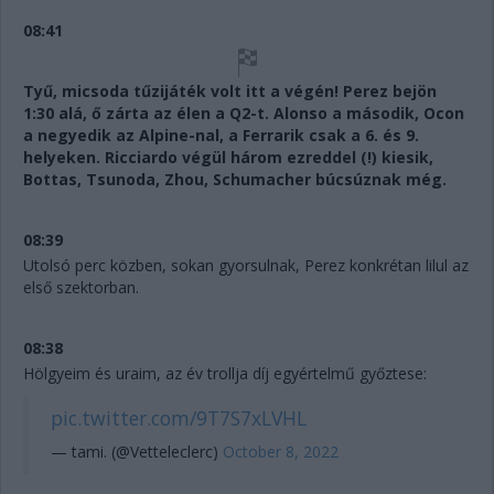
08:41
Tyű, micsoda tűzijáték volt itt a végén! Perez bejön
1:30 alá, ő zárta az élen a Q2-t. Alonso a második, Ocon
a negyedik az Alpine-nal, a Ferrarik csak a 6. és 9.
helyeken. Ricciardo végül három ezreddel (!) kiesik,
Bottas, Tsunoda, Zhou, Schumacher búcsúznak még.
08:39
Utolsó perc közben, sokan gyorsulnak, Perez konkrétan lilul az
első szektorban.
08:38
Hölgyeim és uraim, az év trollja díj egyértelmű győztese:
pic.twitter.com/9T7S7xLVHL
— tami. (@Vetteleclerc)
October 8, 2022