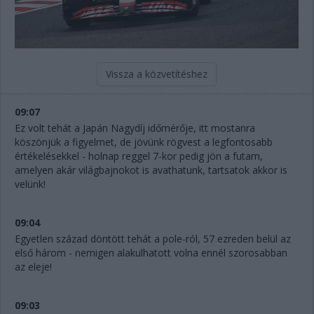
Vissza a közvetítéshez
09:07
Ez volt tehát a Japán Nagydíj időmérője, itt mostanra
köszönjük a figyelmet, de jövünk rögvest a legfontosabb
értékelésekkel - holnap reggel 7-kor pedig jön a futam,
amelyen akár világbajnokot is avathatunk, tartsatok akkor is
velünk!
09:04
Egyetlen század döntött tehát a pole-ról, 57 ezreden belül az
első három - nemigen alakulhatott volna ennél szorosabban
az eleje!
09:03