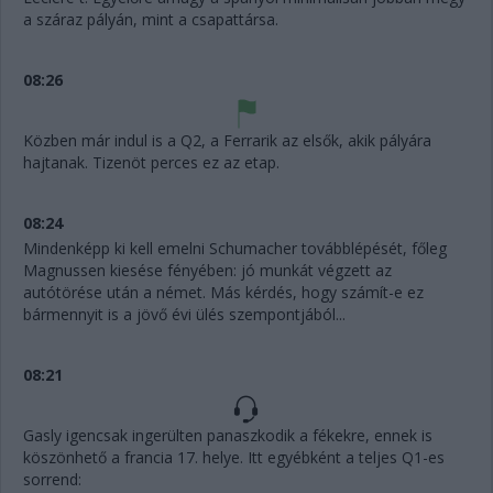
a száraz pályán, mint a csapattársa.
08:26
Közben már indul is a Q2, a Ferrarik az elsők, akik pályára
hajtanak. Tizenöt perces ez az etap.
08:24
Mindenképp ki kell emelni Schumacher továbblépését, főleg
Magnussen kiesése fényében: jó munkát végzett az
autótörése után a német. Más kérdés, hogy számít-e ez
bármennyit is a jövő évi ülés szempontjából...
08:21
Gasly igencsak ingerülten panaszkodik a fékekre, ennek is
köszönhető a francia 17. helye. Itt egyébként a teljes Q1-es
sorrend: