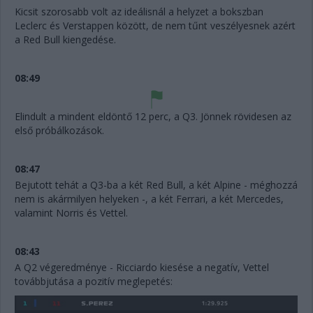
Kicsit szorosabb volt az ideálisnál a helyzet a bokszban
Leclerc és Verstappen között, de nem tűnt veszélyesnek azért
a Red Bull kiengedése.
08:49
Elindult a mindent eldöntő 12 perc, a Q3. Jönnek rövidesen az
első próbálkozások.
08:47
Bejutott tehát a Q3-ba a két Red Bull, a két Alpine - méghozzá
nem is akármilyen helyeken -, a két Ferrari, a két Mercedes,
valamint Norris és Vettel.
08:43
A Q2 végeredménye - Ricciardo kiesése a negatív, Vettel
továbbjutása a pozitív meglepetés: