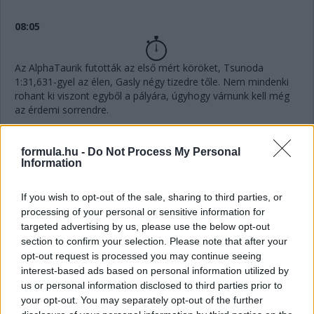
08:05
Az AlphaTaurik futották az első mért köröket, Tsunoda
1:31,631-gyel az élen, Gasly négy tizedre tőle. Nem mindenki
rohant ki viszont egyből a pályára, úgyhogy várnunk kell még
az érdemi sorrendre.
all set for quali!
pic.twitter.com/jBVRsF2lIP
formula.hu -
Do Not Process My Personal
— Scuderia AlphaTauri (@AlphaTauriF1)
October 8,
Information
2022
If you wish to opt-out of the sale, sharing to third parties, or
processing of your personal or sensitive information for
08:01
targeted advertising by us, please use the below opt-out
section to confirm your selection. Please note that after your
opt-out request is processed you may continue seeing
Elindult a Q1, szokás szerint 18 perc áll a pilóták
interest-based ads based on personal information utilized by
rendelkezésére, hogy elkerüljék az utolsó öt pozíciót.
us or personal information disclosed to third parties prior to
your opt-out. You may separately opt-out of the further