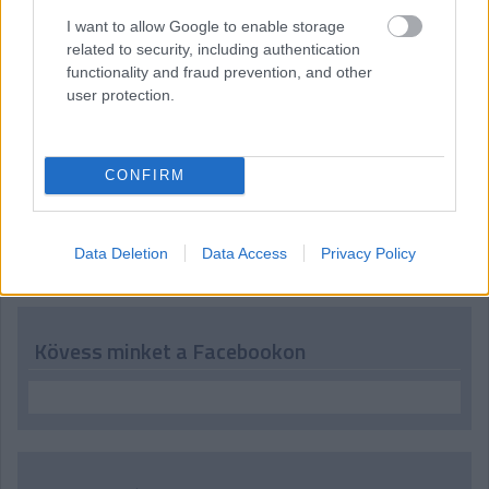
07:49
I want to allow Google to enable storage
Köszöntjük ismét - vagy a most ébredőket először - az
related to security, including authentication
olvasókat, tíz perc múlva jön az F1-es Japán Nagydíj időmérő
functionality and fraud prevention, and other
edzése, kövessétek velünk!
user protection.
CONFIRM
Hallgasd meg a Formula Podcast
legfrissebb adását!
Data Deletion
Data Access
Privacy Policy
Kövess minket a Facebookon