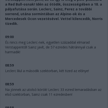
a Red Bull-osnak! Idén az ötödik, összességében a 18. a
pályafutása során. Leclerc, Sainz, Perez a további
sorrend, utána sormintában az Alpine-ok és a
Mercedesek Ocon vezetésével. Vettel kilencedik, Norris
tizedik.
09:00
És nincs meg Leclerc-nek, egyetlen századdal elmarad
Verstappentől! Sainz javít, de 57 ezredes hátránnyal csak a
harmadik!
08:59
Leclerc lilul a második szektorban, két tized az előnye!
08:59
Na jönnek az utolsó körök! Leclerc 33 ezred lemaradásban az
első szektorban, Sainz csak 11 ezredesben!
08:58