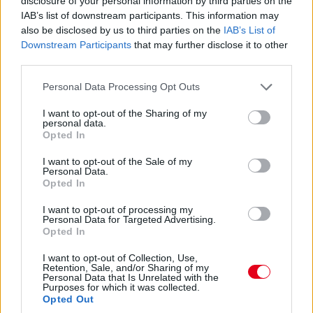
disclosure of your personal information by third parties on the
07:59
IAB’s list of downstream participants. This information may
also be disclosed by us to third parties on the
IAB’s List of
Közben megszületett az ítélet az imént említett Albon-ügyben:
Downstream Participants
that may further disclose it to other
1000 eurós bírságot kapott a Williams. Az egyik gumi ugyanis
third parties.
egy másik szettből került az autóra, nem ugyanabból, mint a
másik három abroncs.
Please note that this website/app uses one or more Google
Personal Data Processing Opt Outs
services and may gather and store information including but
not limited to your visit or usage behaviour. You may click to
I want to opt-out of the Sharing of my
07:57
personal data.
grant or deny consent to Google and its third-party tags to
Opted In
use your data for below specified purposes in below Google
Ha valaki esetleg most ébredt volna, a nap legfontosabb hírei,
consent section.
I want to opt-out of the Sale of my
hogy
az Alpine bejelentette Pierre Gaslyt
,
az AlphaTauri pedig
Personal Data.
Nyck de Vriest
. Érdemes végigböngészni a híreinket, mert már
Opted In
több nyilatkozatot is hoztunk a csapatvezetőktől és maguktól a
versenyzőktől egyaránt.
I want to opt-out of processing my
Personal Data for Targeted Advertising.
Opted In
07:54
I want to opt-out of Collection, Use,
Retention, Sale, and/or Sharing of my
Personal Data that Is Unrelated with the
Az FP3 után egyébként vizsgálatot indítottak Alexander Albon
Purposes for which it was collected.
és a Williams ellen, mivel összekevertek valamit a brit-thai által
Opted Out
használt abroncsokkal. Egyelőre nincs ítélet ez ügyben, de az