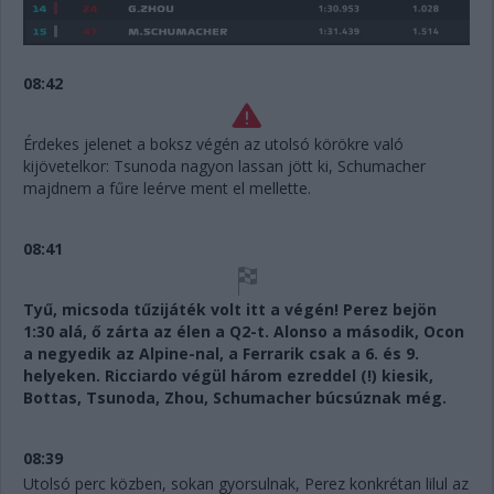
08:42
Érdekes jelenet a boksz végén az utolsó körökre való
kijövetelkor: Tsunoda nagyon lassan jött ki, Schumacher
majdnem a fűre leérve ment el mellette.
08:41
Tyű, micsoda tűzijáték volt itt a végén! Perez bejön
1:30 alá, ő zárta az élen a Q2-t. Alonso a második, Ocon
a negyedik az Alpine-nal, a Ferrarik csak a 6. és 9.
helyeken. Ricciardo végül három ezreddel (!) kiesik,
Bottas, Tsunoda, Zhou, Schumacher búcsúznak még.
08:39
Utolsó perc közben, sokan gyorsulnak, Perez konkrétan lilul az