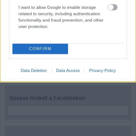
07:49
I want to allow Google to enable storage
Köszöntjük ismét - vagy a most ébredőket először - az
related to security, including authentication
olvasókat, tíz perc múlva jön az F1-es Japán Nagydíj időmérő
functionality and fraud prevention, and other
edzése, kövessétek velünk!
user protection.
CONFIRM
Hallgasd meg a Formula Podcast
legfrissebb adását!
Data Deletion
Data Access
Privacy Policy
Kövess minket a Facebookon