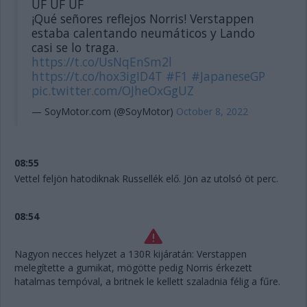
UF UF UF
¡Qué señores reflejos Norris! Verstappen
estaba calentando neumáticos y Lando
casi se lo traga.
https://t.co/UsNqEnSm2l
https://t.co/hox3igID4T
#F1
#JapaneseGP
pic.twitter.com/OJheOxGgUZ
— SoyMotor.com (@SoyMotor)
October 8, 2022
08:55
Vettel feljön hatodiknak Russellék elő. Jön az utolsó öt perc.
08:54
Nagyon necces helyzet a 130R kijáratán: Verstappen
melegítette a gumikat, mögötte pedig Norris érkezett
hatalmas tempóval, a britnek le kellett szaladnia félig a fűre.