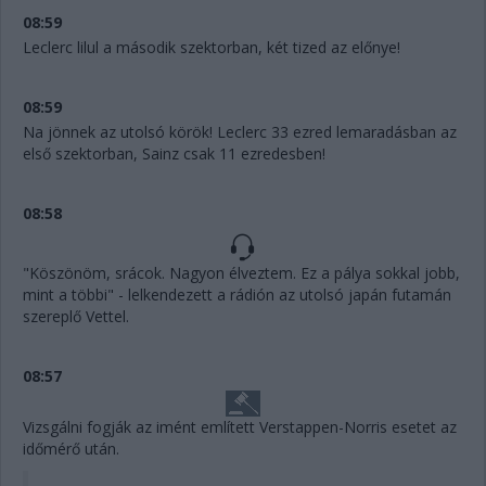
08:59
Leclerc lilul a második szektorban, két tized az előnye!
08:59
Na jönnek az utolsó körök! Leclerc 33 ezred lemaradásban az
első szektorban, Sainz csak 11 ezredesben!
08:58
"Köszönöm, srácok. Nagyon élveztem. Ez a pálya sokkal jobb,
mint a többi" - lelkendezett a rádión az utolsó japán futamán
szereplő Vettel.
08:57
Vizsgálni fogják az imént említett Verstappen-Norris esetet az
időmérő után.