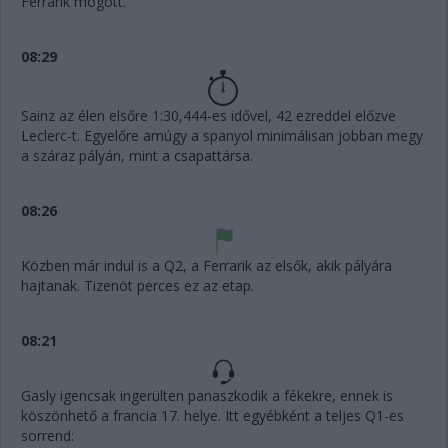
Ferrarik mögött.
08:29
Sainz az élen elsőre 1:30,444-es idővel, 42 ezreddel előzve
Leclerc-t. Egyelőre amúgy a spanyol minimálisan jobban megy
a száraz pályán, mint a csapattársa.
08:26
Közben már indul is a Q2, a Ferrarik az elsők, akik pályára
hajtanak. Tizenöt perces ez az etap.
08:21
Gasly igencsak ingerülten panaszkodik a fékekre, ennek is
köszönhető a francia 17. helye. Itt egyébként a teljes Q1-es
sorrend: