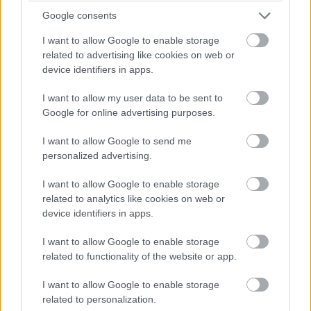
időmérő eredményét és a rajtrácsot aligha fogja befolyásolni
Google consents
egy ilyen vétség.
I want to allow Google to enable storage
related to advertising like cookies on web or
07:52
device identifiers in apps.
I want to allow my user data to be sent to
A kvalifikáció szempontjából egyedüli, legalább részben
Google for online advertising purposes.
támpontnak tekinthető harmadik szabadedzésen Max
Verstappen volt a leggyorsabb a Red Bull-lal, három tizeddel
I want to allow Google to send me
megelőzve a Ferrari duóját. Összefoglaló és eredménylista
ITT
.
personalized advertising.
I want to allow Google to enable storage
07:50
related to analytics like cookies on web or
device identifiers in apps.
Kezdjük az időjárással: az előrejelzések alapján a harmadik
I want to allow Google to enable storage
edzéshez hasonlóan nem várható eső - ugyanez viszont nem
related to functionality of the website or app.
mondható el a vasárnapi futamról, a legfrissebb jóslatok
szerint ugyanis épp a futam idején növekszik meg a csapadék
I want to allow Google to enable storage
esélye holnap Suzukában.
related to personalization.