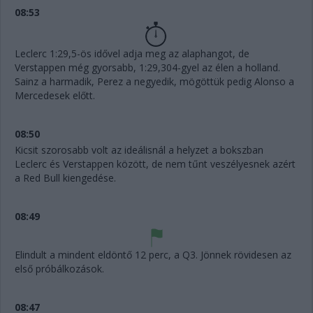
08:53
Leclerc 1:29,5-ös idővel adja meg az alaphangot, de
Verstappen még gyorsabb, 1:29,304-gyel az élen a holland.
Sainz a harmadik, Perez a negyedik, mögöttük pedig Alonso a
Mercedesek előtt.
08:50
Kicsit szorosabb volt az ideálisnál a helyzet a bokszban
Leclerc és Verstappen között, de nem tűnt veszélyesnek azért
a Red Bull kiengedése.
08:49
Elindult a mindent eldöntő 12 perc, a Q3. Jönnek rövidesen az
első próbálkozások.
08:47