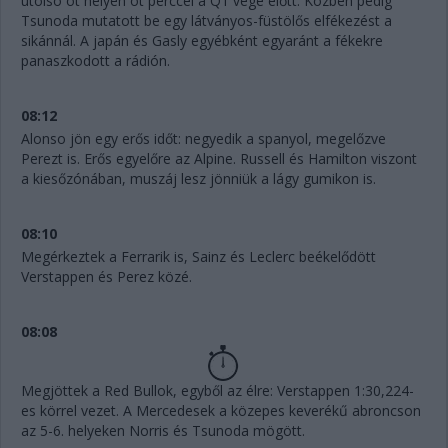
utolsó öt helyen öt perccel a Q1 vége előtt. Közben pedig
Tsunoda mutatott be egy látványos-füstölős elfékezést a
sikánnál. A japán és Gasly egyébként egyaránt a fékekre
panaszkodott a rádión.
08:12
Alonso jön egy erős időt: negyedik a spanyol, megelőzve
Perezt is. Erős egyelőre az Alpine. Russell és Hamilton viszont
a kiesőzónában, muszáj lesz jönniük a lágy gumikon is.
08:10
Megérkeztek a Ferrarik is, Sainz és Leclerc beékelődött
Verstappen és Perez közé.
08:08
Megjöttek a Red Bullok, egyből az élre: Verstappen 1:30,224-
es körrel vezet. A Mercedesek a közepes keverékű abroncson
az 5-6. helyeken Norris és Tsunoda mögött.