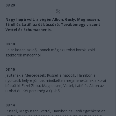
08:20
Nagy hajrá volt, a végén Albon, Gasly, Magnussen,
Stroll és Latifi az öt búcsúzó. Továbbmegy viszont
Vettel és Schumacher is.
08:18
Lejár lassan az idő, jönnek még az utolsó körök, zöld
szektorok mindenhol.
08:16
Javítanak a Mercedesek: Russell a hatodik, Hamilton a
nyolcadik helyre jön be, mindketten megmenekülnek a korai
búcsútól. Ezzel Zhou, Magnussen, Vettel, Latifi és Albon az
utolsó öt. Két perc még a Q1-ből.
08:14
Russell, Magnussen, Vettel, Hamilton és Latifi egyébként az