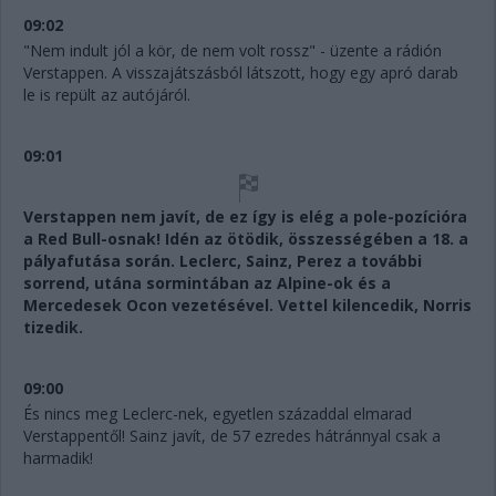
09:02
"Nem indult jól a kör, de nem volt rossz" - üzente a rádión
Verstappen. A visszajátszásból látszott, hogy egy apró darab
le is repült az autójáról.
09:01
Verstappen nem javít, de ez így is elég a pole-pozícióra
a Red Bull-osnak! Idén az ötödik, összességében a 18. a
pályafutása során. Leclerc, Sainz, Perez a további
sorrend, utána sormintában az Alpine-ok és a
Mercedesek Ocon vezetésével. Vettel kilencedik, Norris
tizedik.
09:00
És nincs meg Leclerc-nek, egyetlen századdal elmarad
Verstappentől! Sainz javít, de 57 ezredes hátránnyal csak a
harmadik!