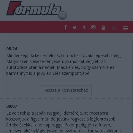
F1
PARC FERMÉ
FORMULA
MOTOR
08:24
NEMZETKÖZI
HAZAI
Mindenképp ki kell emelni Schumacher továbblépését, főleg
Magnussen kiesése fényében: jó munkát végzett az
RETRO
EGYÉB
autótörése után a német. Más kérdés, hogy számít-e ez
PODCAST
SHOP
bármennyit is a jövő évi ülés szempontjából...
LIVE
TIPPJÁTÉK
DIGITÁLIS MAGAZIN
PONTÁLLÁSOK
Vissza a közvetítéshez
VERSENYNAPTÁRAK
09:07
Ez volt tehát a Japán Nagydíj időmérője, itt mostanra
köszönjük a figyelmet, de jövünk rögvest a legfontosabb
értékelésekkel - holnap reggel 7-kor pedig jön a futam,
amelyen akár világbajnokot is avathatunk, tartsatok akkor is