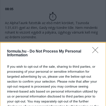
08:05
Az AlphaTaurik futották az első mért köröket, Tsunoda
1:31,631-gyel az élen, Gasly négy tizedre tőle. Nem mindenki
rohant ki viszont egyből a pályára, úgyhogy várnunk kell még
az érdemi sorrendre.
all set for quali!
pic.twitter.com/jBVRsF2lIP
formula.hu -
Do Not Process My Personal
— Scuderia AlphaTauri (@AlphaTauriF1)
October 8,
Information
2022
If you wish to opt-out of the sale, sharing to third parties, or
processing of your personal or sensitive information for
08:01
targeted advertising by us, please use the below opt-out
section to confirm your selection. Please note that after your
opt-out request is processed you may continue seeing
Elindult a Q1, szokás szerint 18 perc áll a pilóták
interest-based ads based on personal information utilized by
rendelkezésére, hogy elkerüljék az utolsó öt pozíciót.
us or personal information disclosed to third parties prior to
your opt-out. You may separately opt-out of the further