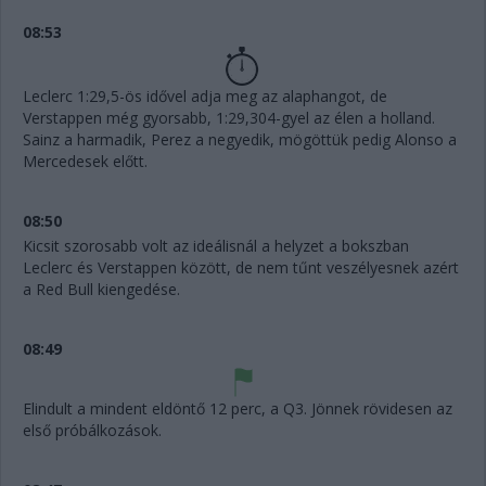
08:53
Leclerc 1:29,5-ös idővel adja meg az alaphangot, de
Verstappen még gyorsabb, 1:29,304-gyel az élen a holland.
Sainz a harmadik, Perez a negyedik, mögöttük pedig Alonso a
Mercedesek előtt.
08:50
Kicsit szorosabb volt az ideálisnál a helyzet a bokszban
Leclerc és Verstappen között, de nem tűnt veszélyesnek azért
a Red Bull kiengedése.
08:49
Elindult a mindent eldöntő 12 perc, a Q3. Jönnek rövidesen az
első próbálkozások.