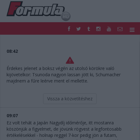
F1
PARC FERMÉ
FORMULA
MOTOR
08:42
NEMZETKÖZI
HAZAI
RETRO
EGYÉB
Érdekes jelenet a boksz végén az utolsó körökre való
PODCAST
SHOP
kijövetelkor: Tsunoda nagyon lassan jött ki, Schumacher
LIVE
TIPPJÁTÉK
majdnem a fűre leérve ment el mellette.
DIGITÁLIS MAGAZIN
PONTÁLLÁSOK
VERSENYNAPTÁRAK
Vissza a közvetítéshez
09:07
Ez volt tehát a Japán Nagydíj időmérője, itt mostanra
köszönjük a figyelmet, de jövünk rögvest a legfontosabb
értékelésekkel - holnap reggel 7-kor pedig jön a futam,