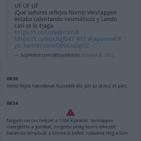
UF UF UF
¡Qué señores reflejos Norris! Verstappen
estaba calentando neumáticos y Lando
casi se lo traga.
https://t.co/UsNqEnSm2l
https://t.co/hox3igID4T
#F1
#JapaneseGP
pic.twitter.com/OJheOxGgUZ
— SoyMotor.com (@SoyMotor)
October 8, 2022
08:55
Vettel feljön hatodiknak Russellék elő. Jön az utolsó öt perc.
08:54
Nagyon necces helyzet a 130R kijáratán: Verstappen
melegítette a gumikat, mögötte pedig Norris érkezett
hatalmas tempóval, a britnek le kellett szaladnia félig a fűre.