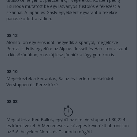
utolsó öt helyen öt perccel a Q1 vége előtt. Közben pedig
Tsunoda mutatott be egy látványos-füstölős elfékezést a
sikánnál. A japán és Gasly egyébként egyaránt a fékekre
panaszkodott a rádión.
08:12
Alonso jön egy erős időt: negyedik a spanyol, megelőzve
Perezt is. Erős egyelőre az Alpine. Russell és Hamilton viszont
a kiesőzónában, muszáj lesz jönniük a lágy gumikon is.
08:10
Megérkeztek a Ferrarik is, Sainz és Leclerc beékelődött
Verstappen és Perez közé.
08:08
Megjöttek a Red Bullok, egyből az élre: Verstappen 1:30,224-
es körrel vezet. A Mercedesek a közepes keverékű abroncson
az 5-6. helyeken Norris és Tsunoda mögött.