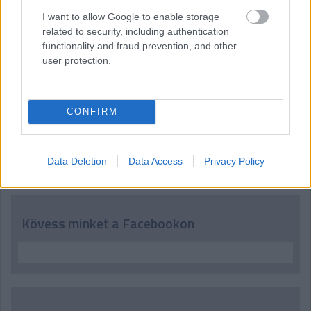
07:49
I want to allow Google to enable storage
Köszöntjük ismét - vagy a most ébredőket először - az
related to security, including authentication
olvasókat, tíz perc múlva jön az F1-es Japán Nagydíj időmérő
functionality and fraud prevention, and other
edzése, kövessétek velünk!
user protection.
CONFIRM
Hallgasd meg a Formula Podcast
legfrissebb adását!
Data Deletion
Data Access
Privacy Policy
Kövess minket a Facebookon