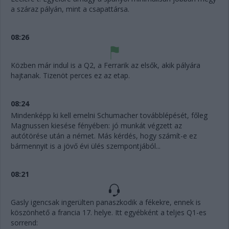
a száraz pályán, mint a csapattársa.
08:26
Közben már indul is a Q2, a Ferrarik az elsők, akik pályára
hajtanak. Tizenöt perces ez az etap.
08:24
Mindenképp ki kell emelni Schumacher továbblépését, főleg
Magnussen kiesése fényében: jó munkát végzett az
autótörése után a német. Más kérdés, hogy számít-e ez
bármennyit is a jövő évi ülés szempontjából...
08:21
Gasly igencsak ingerülten panaszkodik a fékekre, ennek is
köszönhető a francia 17. helye. Itt egyébként a teljes Q1-es
sorrend: