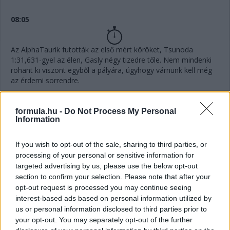
08:05
Az AlphaTaurik futották az első mért köröket, Tsunoda
1:31,631-gyel az élen, Gasly négy tizedre tőle. Nem mindenki
rohant ki viszont egyből a pályára, úgyhogy várnunk kell még
az érdemi sorrendre.
all set for quali!
pic.twitter.com/jBVRsF2lIP
formula.hu -
Do Not Process My Personal
— Scuderia AlphaTauri (@AlphaTauriF1)
October 8,
Information
2022
If you wish to opt-out of the sale, sharing to third parties, or
processing of your personal or sensitive information for
08:01
targeted advertising by us, please use the below opt-out
section to confirm your selection. Please note that after your
opt-out request is processed you may continue seeing
Elindult a Q1, szokás szerint 18 perc áll a pilóták
interest-based ads based on personal information utilized by
rendelkezésére, hogy elkerüljék az utolsó öt pozíciót.
us or personal information disclosed to third parties prior to
your opt-out. You may separately opt-out of the further