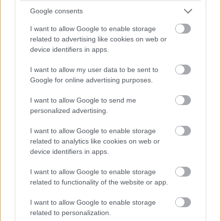
időmérő eredményét és a rajtrácsot aligha fogja befolyásolni
Google consents
egy ilyen vétség.
I want to allow Google to enable storage
related to advertising like cookies on web or
07:52
device identifiers in apps.
I want to allow my user data to be sent to
A kvalifikáció szempontjából egyedüli, legalább részben
Google for online advertising purposes.
támpontnak tekinthető harmadik szabadedzésen Max
Verstappen volt a leggyorsabb a Red Bull-lal, három tizeddel
I want to allow Google to send me
megelőzve a Ferrari duóját. Összefoglaló és eredménylista
ITT
.
personalized advertising.
I want to allow Google to enable storage
07:50
related to analytics like cookies on web or
device identifiers in apps.
Kezdjük az időjárással: az előrejelzések alapján a harmadik
I want to allow Google to enable storage
edzéshez hasonlóan nem várható eső - ugyanez viszont nem
related to functionality of the website or app.
mondható el a vasárnapi futamról, a legfrissebb jóslatok
szerint ugyanis épp a futam idején növekszik meg a csapadék
I want to allow Google to enable storage
esélye holnap Suzukában.
related to personalization.