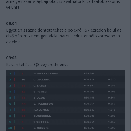
amelyen akár világbajnokot is avathatunk, tartsatok akkor is
velünk!
09:04
Egyetlen század döntött tehát a pole-ról, 57 ezreden belül az
első három - nemigen alakulhatott volna ennél szorosabban
az eleje!
09:03
Itt van tehát a Q3 végeredménye: