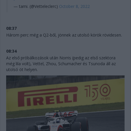
— tami. (@Vetteleclerc)
October 8, 2022
08:37
Három perc még a Q2-ből, jönnek az utolsó körök rövidesen.
08:34
Az első próbálkozások után Norris (pedig az első szektora
még lila volt), Vettel, Zhou, Schumacher és Tsunoda áll az
utolsó öt helyen.