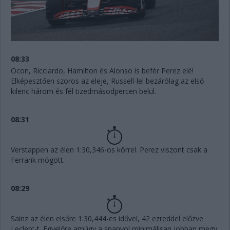
08:33
Ocon, Ricciardo, Hamilton és Alonso is befér Perez elé!
Elképesztően szoros az eleje, Russell-lel bezárólag az első
kilenc három és fél tizedmásodpercen belül.
08:31
Verstappen az élen 1:30,346-os körrel. Perez viszont csak a
Ferrarik mögött.
08:29
Sainz az élen elsőre 1:30,444-es idővel, 42 ezreddel előzve
Leclerc-t. Egyelőre amúgy a spanyol minimálisan jobban megy