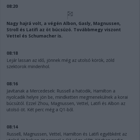
08:20
Nagy hajrá volt, a végén Albon, Gasly, Magnussen,
Stroll és Latifi az öt búcsúzó. Továbbmegy viszont
Vettel és Schumacher is.
08:18
Lejár lassan az idő, jönnek még az utolsó körök, zöld
szektorok mindenhol.
08:16
Javítanak a Mercedesek: Russell a hatodik, Hamilton a
nyolcadik helyre jön be, mindketten megmenekülnek a korai
búcsútól. Ezzel Zhou, Magnussen, Vettel, Latifi és Albon az
utolsó öt. Két perc még a Q1-ből.
08:14
Russell, Magnussen, Vettel, Hamilton és Latifi egyébként az