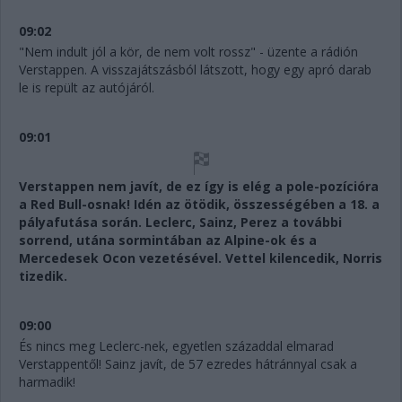
09:02
"Nem indult jól a kör, de nem volt rossz" - üzente a rádión
Verstappen. A visszajátszásból látszott, hogy egy apró darab
le is repült az autójáról.
09:01
Verstappen nem javít, de ez így is elég a pole-pozícióra
a Red Bull-osnak! Idén az ötödik, összességében a 18. a
pályafutása során. Leclerc, Sainz, Perez a további
sorrend, utána sormintában az Alpine-ok és a
Mercedesek Ocon vezetésével. Vettel kilencedik, Norris
tizedik.
09:00
És nincs meg Leclerc-nek, egyetlen századdal elmarad
Verstappentől! Sainz javít, de 57 ezredes hátránnyal csak a
harmadik!