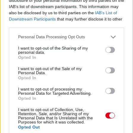
disclosure of your personal information by third parties on the
07:59
IAB’s list of downstream participants. This information may
also be disclosed by us to third parties on the
IAB’s List of
Közben megszületett az ítélet az imént említett Albon-ügyben:
Downstream Participants
that may further disclose it to other
1000 eurós bírságot kapott a Williams. Az egyik gumi ugyanis
third parties.
egy másik szettből került az autóra, nem ugyanabból, mint a
másik három abroncs.
Please note that this website/app uses one or more Google
Personal Data Processing Opt Outs
services and may gather and store information including but
not limited to your visit or usage behaviour. You may click to
I want to opt-out of the Sharing of my
07:57
personal data.
grant or deny consent to Google and its third-party tags to
Opted In
use your data for below specified purposes in below Google
Ha valaki esetleg most ébredt volna, a nap legfontosabb hírei,
consent section.
I want to opt-out of the Sale of my
hogy
az Alpine bejelentette Pierre Gaslyt
,
az AlphaTauri pedig
Personal Data.
Nyck de Vriest
. Érdemes végigböngészni a híreinket, mert már
Opted In
több nyilatkozatot is hoztunk a csapatvezetőktől és maguktól a
versenyzőktől egyaránt.
I want to opt-out of processing my
Personal Data for Targeted Advertising.
Opted In
07:54
I want to opt-out of Collection, Use,
Retention, Sale, and/or Sharing of my
Personal Data that Is Unrelated with the
Az FP3 után egyébként vizsgálatot indítottak Alexander Albon
Purposes for which it was collected.
és a Williams ellen, mivel összekevertek valamit a brit-thai által
Opted Out
használt abroncsokkal. Egyelőre nincs ítélet ez ügyben, de az