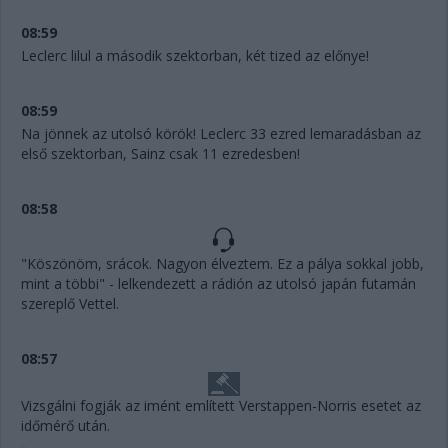
08:59
Leclerc lilul a második szektorban, két tized az előnye!
08:59
Na jönnek az utolsó körök! Leclerc 33 ezred lemaradásban az
első szektorban, Sainz csak 11 ezredesben!
08:58
"Köszönöm, srácok. Nagyon élveztem. Ez a pálya sokkal jobb,
mint a többi" - lelkendezett a rádión az utolsó japán futamán
szereplő Vettel.
08:57
Vizsgálni fogják az imént említett Verstappen-Norris esetet az
időmérő után.