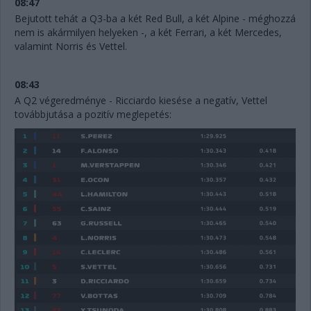
08:47
Bejutott tehát a Q3-ba a két Red Bull, a két Alpine - méghozzá
nem is akármilyen helyeken -, a két Ferrari, a két Mercedes,
valamint Norris és Vettel.
08:43
A Q2 végeredménye - Ricciardo kiesése a negatív, Vettel
továbbjutása a pozitív meglepetés: