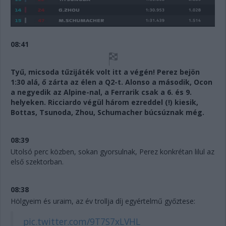
08:41
Tyű, micsoda tűzijáték volt itt a végén! Perez bejön
1:30 alá, ő zárta az élen a Q2-t. Alonso a második, Ocon
a negyedik az Alpine-nal, a Ferrarik csak a 6. és 9.
helyeken. Ricciardo végül három ezreddel (!) kiesik,
Bottas, Tsunoda, Zhou, Schumacher búcsúznak még.
08:39
Utolsó perc közben, sokan gyorsulnak, Perez konkrétan lilul az
első szektorban.
08:38
Hölgyeim és uraim, az év trollja díj egyértelmű győztese:
pic.twitter.com/9T7S7xLVHL