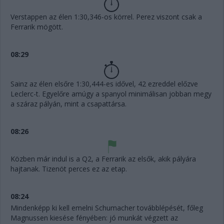
Verstappen az élen 1:30,346-os körrel. Perez viszont csak a
Ferrarik mögött.
08:29
Sainz az élen elsőre 1:30,444-es idővel, 42 ezreddel előzve
Leclerc-t. Egyelőre amúgy a spanyol minimálisan jobban megy
a száraz pályán, mint a csapattársa.
08:26
Közben már indul is a Q2, a Ferrarik az elsők, akik pályára
hajtanak. Tizenöt perces ez az etap.
08:24
Mindenképp ki kell emelni Schumacher továbblépését, főleg
Magnussen kiesése fényében: jó munkát végzett az