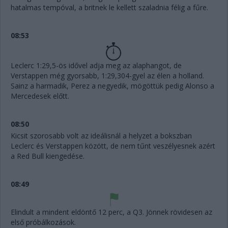
hatalmas tempóval, a britnek le kellett szaladnia félig a fűre.
08:53
Leclerc 1:29,5-ös idővel adja meg az alaphangot, de
Verstappen még gyorsabb, 1:29,304-gyel az élen a holland.
Sainz a harmadik, Perez a negyedik, mögöttük pedig Alonso a
Mercedesek előtt.
08:50
Kicsit szorosabb volt az ideálisnál a helyzet a bokszban
Leclerc és Verstappen között, de nem tűnt veszélyesnek azért
a Red Bull kiengedése.
08:49
Elindult a mindent eldöntő 12 perc, a Q3. Jönnek rövidesen az
első próbálkozások.