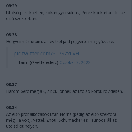
08:39
Utolsó perc közben, sokan gyorsulnak, Perez konkrétan lilul az
első szektorban.
08:38
Hölgyeim és uraim, az év trollja díj egyértelmű győztese:
pic.twitter.com/9T7S7xLVHL
— tami. (@Vetteleclerc)
October 8, 2022
08:37
Három perc még a Q2-ből, jönnek az utolsó körök rövidesen.
08:34
Az első próbálkozások után Norris (pedig az első szektora
még lila volt), Vettel, Zhou, Schumacher és Tsunoda áll az
utolsó öt helyen.