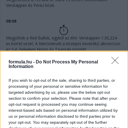
Verstappen és Perez közé.
08:08
Megjöttek a Red Bullok, egyből az élre: Verstappen 1:30,224-
es körrel vezet. A Mercedesek a közepes keverékű abroncson
az 5-6. helyeken Norris és Tsunoda mögött.
formula.hu -
Do Not Process My Personal
08:05
Information
If you wish to opt-out of the sale, sharing to third parties, or
Az AlphaTaurik futották az első mért köröket, Tsunoda
processing of your personal or sensitive information for
1:31,631-gyel az élen, Gasly négy tizedre tőle. Nem mindenki
targeted advertising by us, please use the below opt-out
rohant ki viszont egyből a pályára, úgyhogy várnunk kell még
section to confirm your selection. Please note that after your
az érdemi sorrendre.
opt-out request is processed you may continue seeing
all set for quali!
pic.twitter.com/jBVRsF2lIP
interest-based ads based on personal information utilized by
us or personal information disclosed to third parties prior to
— Scuderia AlphaTauri (@AlphaTauriF1)
October 8,
your opt-out. You may separately opt-out of the further
2022