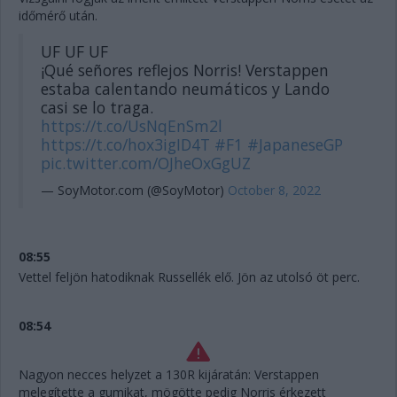
időmérő után.
UF UF UF
¡Qué señores reflejos Norris! Verstappen
estaba calentando neumáticos y Lando
casi se lo traga.
https://t.co/UsNqEnSm2l
https://t.co/hox3igID4T
#F1
#JapaneseGP
pic.twitter.com/OJheOxGgUZ
— SoyMotor.com (@SoyMotor)
October 8, 2022
08:55
Vettel feljön hatodiknak Russellék elő. Jön az utolsó öt perc.
08:54
Nagyon necces helyzet a 130R kijáratán: Verstappen
melegítette a gumikat, mögötte pedig Norris érkezett