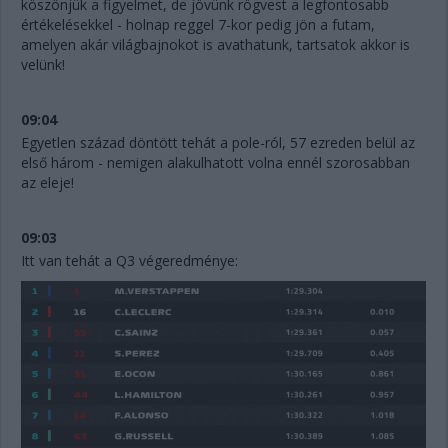
köszönjük a figyelmet, de jövünk rögvest a legfontosabb
értékelésekkel - holnap reggel 7-kor pedig jön a futam,
amelyen akár világbajnokot is avathatunk, tartsatok akkor is
velünk!
09:04
Egyetlen század döntött tehát a pole-ról, 57 ezreden belül az
első három - nemigen alakulhatott volna ennél szorosabban
az eleje!
09:03
Itt van tehát a Q3 végeredménye: