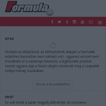
F1
PARC FERMÉ
FORMULA
MOTOR
07:50
NEMZETKÖZI
HAZAI
RETRO
EGYÉB
Kezdjük az időjárással: az előrejelzések alapján a harmadik
PODCAST
SHOP
edzéshez hasonlóan nem várható eső - ugyanez viszont nem
LIVE
TIPPJÁTÉK
mondható el a vasárnapi futamról, a legfrissebb jóslatok
szerint ugyanis épp a futam idején növekszik meg a csapadék
DIGITÁLIS MAGAZIN
PONTÁLLÁSOK
esélye holnap Suzukában.
VERSENYNAPTÁRAK
Vissza a közvetítéshez
09:07
Ez volt tehát a Japán Nagydíj időmérője, itt mostanra