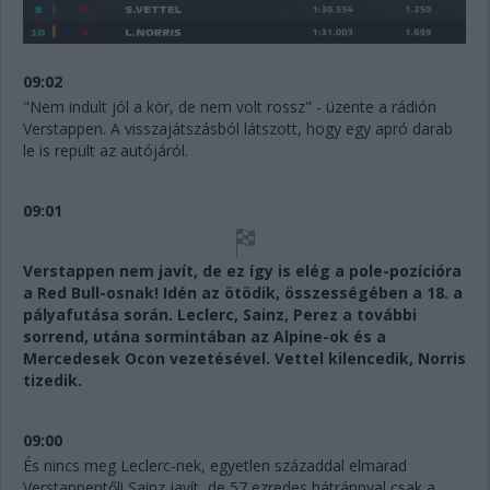
09:02
"Nem indult jól a kör, de nem volt rossz" - üzente a rádión
Verstappen. A visszajátszásból látszott, hogy egy apró darab
le is repült az autójáról.
09:01
Verstappen nem javít, de ez így is elég a pole-pozícióra
a Red Bull-osnak! Idén az ötödik, összességében a 18. a
pályafutása során. Leclerc, Sainz, Perez a további
sorrend, utána sormintában az Alpine-ok és a
Mercedesek Ocon vezetésével. Vettel kilencedik, Norris
tizedik.
09:00
És nincs meg Leclerc-nek, egyetlen századdal elmarad
Verstappentől! Sainz javít, de 57 ezredes hátránnyal csak a