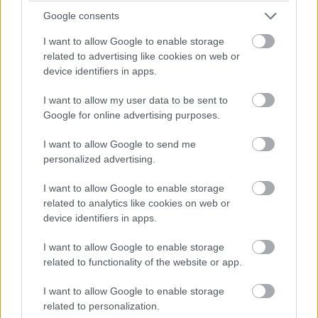
Nyck de Vriest
. Érdemes végigböngészni a híreinket, mert már
több nyilatkozatot is hoztunk a csapatvezetőktől és maguktól a
Google consents
versenyzőktől egyaránt.
I want to allow Google to enable storage
related to advertising like cookies on web or
07:54
device identifiers in apps.
I want to allow my user data to be sent to
Az FP3 után egyébként vizsgálatot indítottak Alexander Albon
Google for online advertising purposes.
és a Williams ellen, mivel összekevertek valamit a brit-thai által
használt abroncsokkal. Egyelőre nincs ítélet ez ügyben, de az
I want to allow Google to send me
időmérő eredményét és a rajtrácsot aligha fogja befolyásolni
egy ilyen vétség.
personalized advertising.
I want to allow Google to enable storage
07:52
related to analytics like cookies on web or
device identifiers in apps.
A kvalifikáció szempontjából egyedüli, legalább részben
I want to allow Google to enable storage
támpontnak tekinthető harmadik szabadedzésen Max
related to functionality of the website or app.
Verstappen volt a leggyorsabb a Red Bull-lal, három tizeddel
megelőzve a Ferrari duóját. Összefoglaló és eredménylista
I want to allow Google to enable storage
ITT
.
related to personalization.