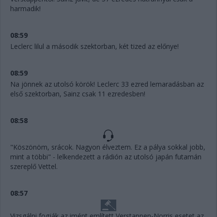
harmadik!
08:59
Leclerc lilul a második szektorban, két tized az előnye!
08:59
Na jönnek az utolsó körök! Leclerc 33 ezred lemaradásban az
első szektorban, Sainz csak 11 ezredesben!
08:58
"Köszönöm, srácok. Nagyon élveztem. Ez a pálya sokkal jobb,
mint a többi" - lelkendezett a rádión az utolsó japán futamán
szereplő Vettel.
08:57
Vizsgálni fogják az imént említett Verstappen-Norris esetet az