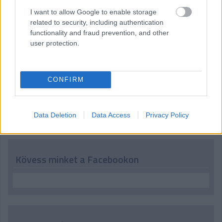
07:49
I want to allow Google to enable storage
Köszöntjük ismét - vagy a most ébredőket először - az
related to security, including authentication
olvasókat, tíz perc múlva jön az F1-es Japán Nagydíj időmérő
functionality and fraud prevention, and other
edzése, kövessétek velünk!
user protection.
CONFIRM
Hallgasd meg a Formula Podcast
legfrissebb adását!
Data Deletion
Data Access
Privacy Policy
Kövess minket a Facebookon