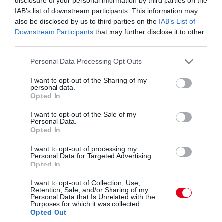
disclosure of your personal information by third parties on the
IAB’s list of downstream participants. This information may
also be disclosed by us to third parties on the
IAB’s List of
08:01
Downstream Participants
that may further disclose it to other
third parties.
Elindult a Q1, szokás szerint 18 perc áll a pilóták
Please note that this website/app uses one or more Google
Personal Data Processing Opt Outs
rendelkezésére, hogy elkerüljék az utolsó öt pozíciót.
services and may gather and store information including but
not limited to your visit or usage behaviour. You may click to
I want to opt-out of the Sharing of my
personal data.
grant or deny consent to Google and its third-party tags to
07:59
Opted In
use your data for below specified purposes in below Google
consent section.
I want to opt-out of the Sale of my
Közben megszületett az ítélet az imént említett Albon-ügyben:
Personal Data.
1000 eurós bírságot kapott a Williams. Az egyik gumi ugyanis
Opted In
egy másik szettből került az autóra, nem ugyanabból, mint a
másik három abroncs.
I want to opt-out of processing my
Personal Data for Targeted Advertising.
Opted In
07:57
I want to opt-out of Collection, Use,
Retention, Sale, and/or Sharing of my
Personal Data that Is Unrelated with the
Ha valaki esetleg most ébredt volna, a nap legfontosabb hírei,
Purposes for which it was collected.
Opted Out
hogy
az Alpine bejelentette Pierre Gaslyt
,
az AlphaTauri pedig