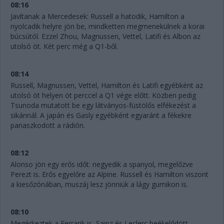
08:16
Javítanak a Mercedesek: Russell a hatodik, Hamilton a
nyolcadik helyre jön be, mindketten megmenekülnek a korai
búcsútól. Ezzel Zhou, Magnussen, Vettel, Latifi és Albon az
utolsó öt. Két perc még a Q1-ből.
08:14
Russell, Magnussen, Vettel, Hamilton és Latifi egyébként az
utolsó öt helyen öt perccel a Q1 vége előtt. Közben pedig
Tsunoda mutatott be egy látványos-füstölős elfékezést a
sikánnál. A japán és Gasly egyébként egyaránt a fékekre
panaszkodott a rádión.
08:12
Alonso jön egy erős időt: negyedik a spanyol, megelőzve
Perezt is. Erős egyelőre az Alpine. Russell és Hamilton viszont
a kiesőzónában, muszáj lesz jönniük a lágy gumikon is.
08:10
Megérkeztek a Ferrarik is, Sainz és Leclerc beékelődött