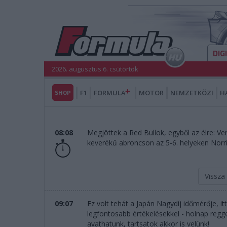
DIG
2026. augusztus 6. csütörtök
SHOP
F1
FORMULA
MOTOR
NEMZETKÖZI
H
08:08
Megjöttek a Red Bullok, egyből az élre: V
keverékű abroncson az 5-6. helyeken Norr
Vissza
09:07
Ez volt tehát a Japán Nagydíj időmérője, i
legfontosabb értékelésekkel - holnap regge
avathatunk, tartsatok akkor is velünk!