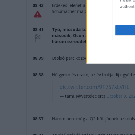
08:42
Érdekes jelenet a boksz végén az utolsó kö
authenti
Schumacher majdnem a fűre leérve ment el
08:41
Tyű, micsoda tűzijáték volt itt a végén
második, Ocon a negyedik az Alpine-nal
három ezreddel (!) kiesik, Bottas, T
08:39
Utolsó perc közben, sokan gyorsulnak, Pere
08:38
Hölgyeim és uraim, az év trollja díj egyér
pic.twitter.com/9T7S7xLVHL
— tami. (@Vetteleclerc)
October 8, 20
08:37
Három perc még a Q2-ből, jönnek az utols