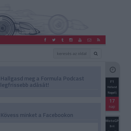
Hallgasd meg a Formula Podcast
F1
legfrissebb adását!
Holland
Nagydíj
17
nap
Kövess minket a Facebookon
MotoGP
Brit