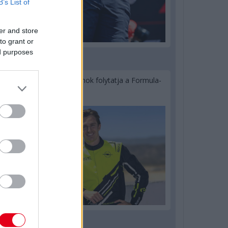
B’s List of
er and store
to grant or
ed purposes
2 napja
Újabb korábbi F2-es bajnok folytatja a Formula-
E-ben
2 napja