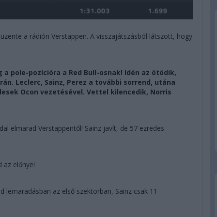
 üzente a rádión Verstappen. A visszajátszásból látszott, hogy
g a pole-pozícióra a Red Bull-osnak! Idén az ötödik,
án. Leclerc, Sainz, Perez a további sorrend, utána
esek Ocon vezetésével. Vettel kilencedik, Norris
al elmarad Verstappentől! Sainz javít, de 57 ezredes
d az előnye!
ed lemaradásban az első szektorban, Sainz csak 11