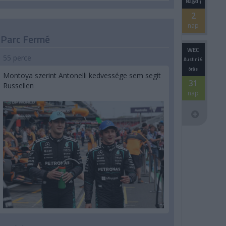
Nagydíj
2
nap
Parc Fermé
WEC
55 perce
Austini 6
órás
Montoya szerint Antonelli kedvessége sem segít
31
Russellen
nap