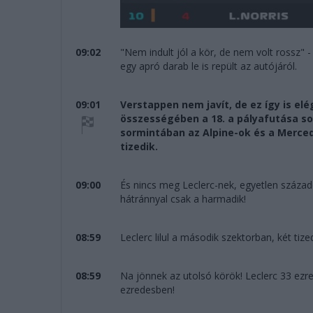
09:02
"Nem indult jól a kör, de nem volt rossz" -
egy apró darab le is repült az autójáról.
09:01
Verstappen nem javít, de ez így is elé
összességében a 18. a pályafutása sor
sormintában az Alpine-ok és a Merced
tizedik.
09:00
És nincs meg Leclerc-nek, egyetlen századd
hátránnyal csak a harmadik!
08:59
Leclerc lilul a második szektorban, két tize
08:59
Na jönnek az utolsó körök! Leclerc 33 ezr
ezredesben!