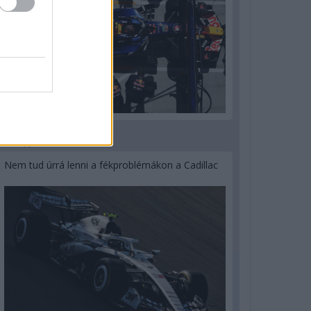
3 napja
Nem tud úrrá lenni a fékproblémákon a Cadillac