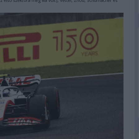
z első szektora még lila volt), Vettel, Zhou, Schumacher és