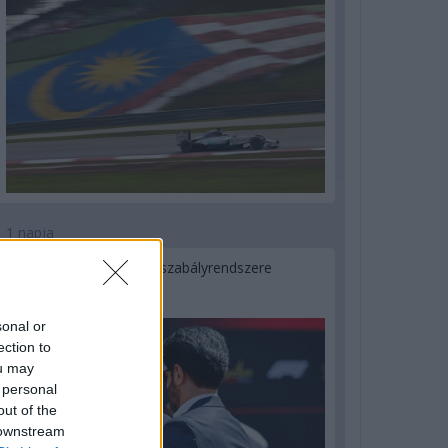
1 napja
Ilyen lehet a jövő F1-es szabályrendszere
Domenicali szerint
sonal or
ection to
ou may
 personal
out of the
 downstream