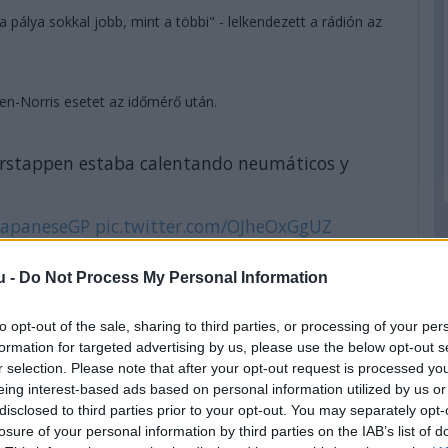
pálya sokkal jobb, mint a többi" - lelkendezett a rádión az
pen-Norris esetet az időmérő után.
 Verstappen estaba calentando neumáticos y
JapaneseGP
pic.twitter.com/OJheOxGgUZ
er 8, 2022
u -
Do Not Process My Personal Information
to opt-out of the sale, sharing to third parties, or processing of your per
az utolsó öt perc.
formation for targeted advertising by us, please use the below opt-out s
r selection. Please note that after your opt-out request is processed y
Verstappen melegítette a gumikat, mögötte pedig Norris
eing interest-based ads based on personal information utilized by us or
lett szaladnia félig a fűre.
disclosed to third parties prior to your opt-out. You may separately opt-
losure of your personal information by third parties on the IAB’s list of