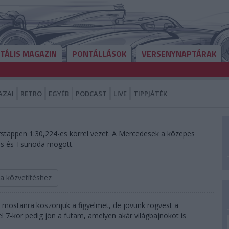
ITÁLIS MAGAZIN
PONTÁLLÁSOK
VERSENYNAPTÁRAK
AZAI
RETRO
EGYÉB
PODCAST
LIVE
TIPPJÁTÉK
erstappen 1:30,224-es körrel vezet. A Mercedesek a közepes
is és Tsunoda mögött.
 a közvetítéshez
tt mostanra köszönjük a figyelmet, de jövünk rögvest a
l 7-kor pedig jön a futam, amelyen akár világbajnokot is