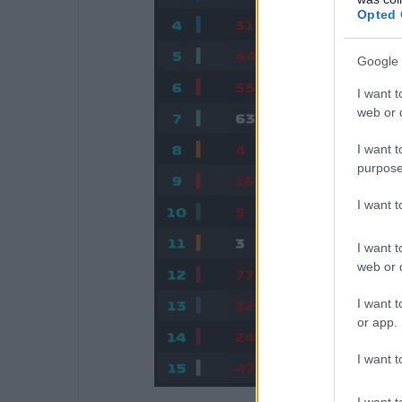
Opted 
Google 
I want t
web or d
I want t
purpose
I want 
I want t
web or d
I want t
or app.
I want t
I want t