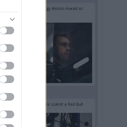
Newey biztos benne, hogy Alonso marad az
Aston Martinnál
3 napja
Lassuló fejlesztési ütemre számít a Red Bull