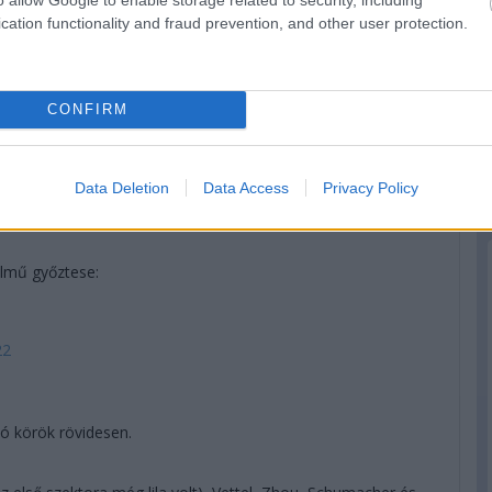
rökre való kijövetelkor: Tsunoda nagyon lassan jött ki,
cation functionality and fraud prevention, and other user protection.
 mellette.
! Perez bejön 1:30 alá, ő zárta az élen a Q2-t. Alonso a
CONFIRM
, a Ferrarik csak a 6. és 9. helyeken. Ricciardo végül
sunoda, Zhou, Schumacher búcsúznak még.
Data Deletion
Data Access
Privacy Policy
z konkrétan lilul az első szektorban.
telmű győztese:
22
ó körök rövidesen.