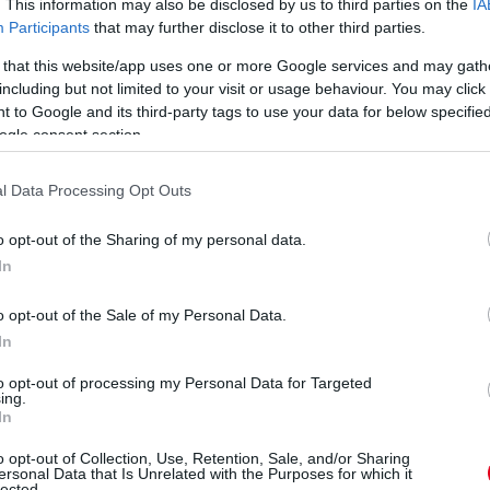
. This information may also be disclosed by us to third parties on the
IA
hangot, de Verstappen még gyorsabb, 1:29,304-gyel az élen a
Participants
that may further disclose it to other third parties.
ik, mögöttük pedig Alonso a Mercedesek előtt.
 that this website/app uses one or more Google services and may gath
including but not limited to your visit or usage behaviour. You may click 
zet a bokszban Leclerc és Verstappen között, de nem tűnt
 to Google and its third-party tags to use your data for below specifi
ogle consent section.
l Data Processing Opt Outs
Jönnek rövidesen az első próbálkozások.
o opt-out of the Sharing of my personal data.
In
ét Alpine - méghozzá nem is akármilyen helyeken -, a két
 Vettel.
o opt-out of the Sale of my Personal Data.
In
egatív, Vettel továbbjutása a pozitív meglepetés:
to opt-out of processing my Personal Data for Targeted
ing.
In
o opt-out of Collection, Use, Retention, Sale, and/or Sharing
ersonal Data that Is Unrelated with the Purposes for which it
lected.