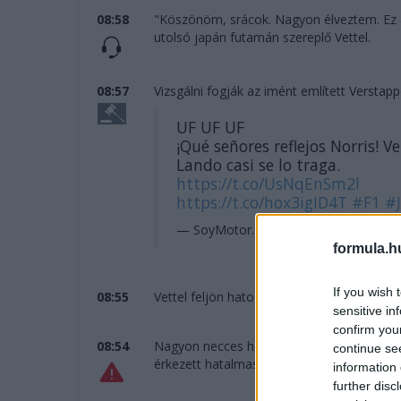
08:58
"Köszönöm, srácok. Nagyon élveztem. Ez a 
utolsó japán futamán szereplő Vettel.
08:57
Vizsgálni fogják az imént említett Verstap
UF UF UF
¡Qué señores reflejos Norris!
Lando casi se lo traga.
https://t.co/UsNqEnSm2l
https://t.co/hox3igID4T
#F1
#
— SoyMotor.com (@SoyMotor)
Octob
formula.h
If you wish 
08:55
Vettel feljön hatodiknak Russellék elő. Jön 
sensitive in
confirm you
08:54
Nagyon necces helyzet a 130R kijáratán: 
continue se
érkezett hatalmas tempóval, a britnek le kel
information 
further disc