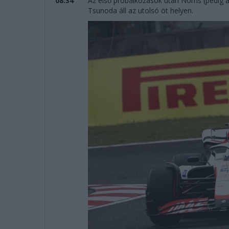
08:34
Az első próbálkozások után Norris (pedig a
Tsunoda áll az utolsó öt helyen.