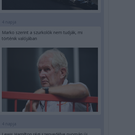
4 napja
Marko szerint a szurkolók nem tudják, mi
történik valójában
4 napja
Lewis Hamilton régi szenvedélye nyomán új