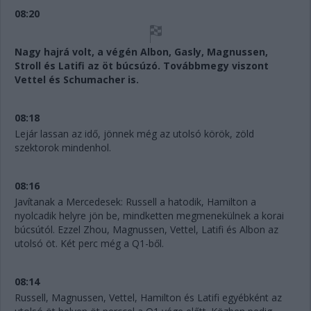
08:20
Nagy hajrá volt, a végén Albon, Gasly, Magnussen,
Stroll és Latifi az öt búcsúzó. Továbbmegy viszont
Vettel és Schumacher is.
08:18
Lejár lassan az idő, jönnek még az utolsó körök, zöld
szektorok mindenhol.
08:16
Javítanak a Mercedesek: Russell a hatodik, Hamilton a
nyolcadik helyre jön be, mindketten megmenekülnek a korai
búcsútól. Ezzel Zhou, Magnussen, Vettel, Latifi és Albon az
utolsó öt. Két perc még a Q1-ből.
08:14
Russell, Magnussen, Vettel, Hamilton és Latifi egyébként az