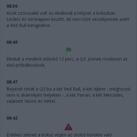
08:50
Kicsit szorosabb volt az ideálisnál a helyzet a bokszban
Leclerc és Verstappen között, de nem tűnt veszélyesnek azért
a Red Bull kiengedése.
08:49
Elindult a mindent eldöntő 12 perc, a Q3. Jönnek rövidesen az
első próbálkozások.
08:47
Bejutott tehát a Q3-ba a két Red Bull, a két Alpine - méghozzá
nem is akármilyen helyeken -, a két Ferrari, a két Mercedes,
valamint Norris és Vettel.
08:42
Érdekes jelenet a boksz végén az utolsó körökre való