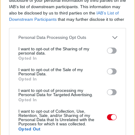
disclosure of your personal information by third parties on the
07:59
IAB’s list of downstream participants. This information may
also be disclosed by us to third parties on the
IAB’s List of
Közben megszületett az ítélet az imént említett Albon-ügyben:
Downstream Participants
that may further disclose it to other
1000 eurós bírságot kapott a Williams. Az egyik gumi ugyanis
third parties.
egy másik szettből került az autóra, nem ugyanabból, mint a
másik három abroncs.
Please note that this website/app uses one or more Google
Personal Data Processing Opt Outs
services and may gather and store information including but
not limited to your visit or usage behaviour. You may click to
I want to opt-out of the Sharing of my
07:57
personal data.
grant or deny consent to Google and its third-party tags to
Opted In
use your data for below specified purposes in below Google
Ha valaki esetleg most ébredt volna, a nap legfontosabb hírei,
consent section.
I want to opt-out of the Sale of my
hogy
az Alpine bejelentette Pierre Gaslyt
,
az AlphaTauri pedig
Personal Data.
Nyck de Vriest
. Érdemes végigböngészni a híreinket, mert már
Opted In
több nyilatkozatot is hoztunk a csapatvezetőktől és maguktól a
versenyzőktől egyaránt.
I want to opt-out of processing my
Personal Data for Targeted Advertising.
Opted In
07:54
I want to opt-out of Collection, Use,
Retention, Sale, and/or Sharing of my
Personal Data that Is Unrelated with the
Az FP3 után egyébként vizsgálatot indítottak Alexander Albon
Purposes for which it was collected.
és a Williams ellen, mivel összekevertek valamit a brit-thai által
Opted Out
használt abroncsokkal. Egyelőre nincs ítélet ez ügyben, de az