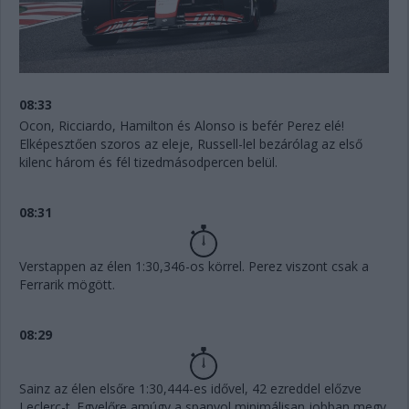
08:33
Ocon, Ricciardo, Hamilton és Alonso is befér Perez elé!
Elképesztően szoros az eleje, Russell-lel bezárólag az első
kilenc három és fél tizedmásodpercen belül.
08:31
Verstappen az élen 1:30,346-os körrel. Perez viszont csak a
Ferrarik mögött.
08:29
Sainz az élen elsőre 1:30,444-es idővel, 42 ezreddel előzve
Leclerc-t. Egyelőre amúgy a spanyol minimálisan jobban megy