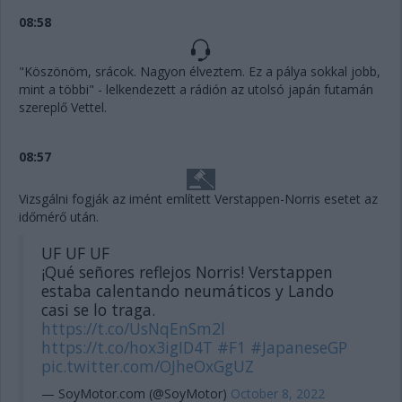
08:58
"Köszönöm, srácok. Nagyon élveztem. Ez a pálya sokkal jobb,
mint a többi" - lelkendezett a rádión az utolsó japán futamán
szereplő Vettel.
08:57
Vizsgálni fogják az imént említett Verstappen-Norris esetet az
időmérő után.
UF UF UF
¡Qué señores reflejos Norris! Verstappen
estaba calentando neumáticos y Lando
casi se lo traga.
https://t.co/UsNqEnSm2l
https://t.co/hox3igID4T
#F1
#JapaneseGP
pic.twitter.com/OJheOxGgUZ
— SoyMotor.com (@SoyMotor)
October 8, 2022