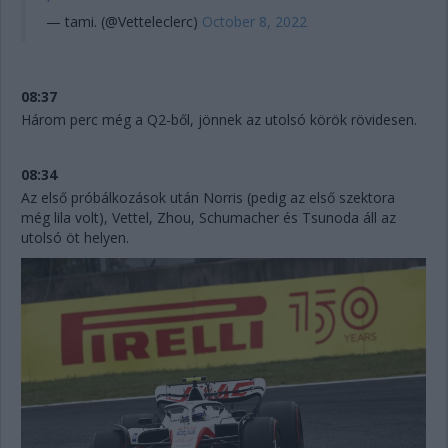
— tami. (@Vetteleclerc)
October 8, 2022
08:37
Három perc még a Q2-ből, jönnek az utolsó körök rövidesen.
08:34
Az első próbálkozások után Norris (pedig az első szektora
még lila volt), Vettel, Zhou, Schumacher és Tsunoda áll az
utolsó öt helyen.