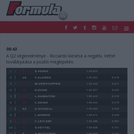
F1
PARC FERMÉ
FORMULA
MOTOR
08:43
NEMZETKÖZI
HAZAI
A Q2 végeredménye - Ricciardo kiesése a negatív, Vettel
továbbjutása a pozitív meglepetés:
RETRO
EGYÉB
PODCAST
SHOP
LIVE
TIPPJÁTÉK
DIGITÁLIS MAGAZIN
PONTÁLLÁSOK
VERSENYNAPTÁRAK