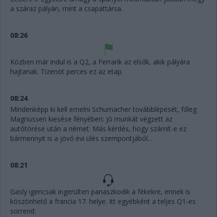
a száraz pályán, mint a csapattársa.
08:26
Közben már indul is a Q2, a Ferrarik az elsők, akik pályára
hajtanak. Tizenöt perces ez az etap.
08:24
Mindenképp ki kell emelni Schumacher továbblépését, főleg
Magnussen kiesése fényében: jó munkát végzett az
autótörése után a német. Más kérdés, hogy számít-e ez
bármennyit is a jövő évi ülés szempontjából...
08:21
Gasly igencsak ingerülten panaszkodik a fékekre, ennek is
köszönhető a francia 17. helye. Itt egyébként a teljes Q1-es
sorrend: