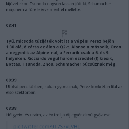
kijövetelkor: Tsunoda nagyon lassan jött ki, Schumacher
majdnem a fűre leérve ment el mellette.
08:41
Tyű, micsoda tűzijáték volt itt a végén! Perez bejön
1:30 alá, ő zárta az élen a Q2-t. Alonso a második, Ocon
a negyedik az Alpine-nal, a Ferrarik csak a 6. és 9.
helyeken. Ricciardo végül három ezreddel (!) kiesik,
Bottas, Tsunoda, Zhou, Schumacher búcsúznak még.
08:39
Utolsó perc közben, sokan gyorsulnak, Perez konkrétan lilul az
első szektorban.
08:38
Hölgyeim és uraim, az év trollja díj egyértelmű győztese:
pic.twitter.com/9T7S7xLVHL