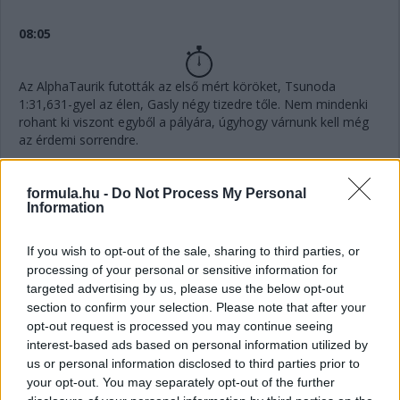
08:05
Az AlphaTaurik futották az első mért köröket, Tsunoda
1:31,631-gyel az élen, Gasly négy tizedre tőle. Nem mindenki
rohant ki viszont egyből a pályára, úgyhogy várnunk kell még
az érdemi sorrendre.
all set for quali!
pic.twitter.com/jBVRsF2lIP
formula.hu -
Do Not Process My Personal
— Scuderia AlphaTauri (@AlphaTauriF1)
October 8,
Information
2022
If you wish to opt-out of the sale, sharing to third parties, or
processing of your personal or sensitive information for
08:01
targeted advertising by us, please use the below opt-out
section to confirm your selection. Please note that after your
opt-out request is processed you may continue seeing
Elindult a Q1, szokás szerint 18 perc áll a pilóták
interest-based ads based on personal information utilized by
rendelkezésére, hogy elkerüljék az utolsó öt pozíciót.
us or personal information disclosed to third parties prior to
your opt-out. You may separately opt-out of the further