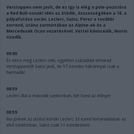
Verstappen nem javít, de ez így is elég a pole-pozícióra
a Red Bull-osnak! Idén az ötödik, összességében a 18. a
pályafutása során. Leclerc, Sainz, Perez a további
sorrend, utána sormintában az Alpine-ok és a
Mercedesek Ocon vezetésével. Vettel kilencedik, Norris
tizedik.
09:00
És nincs meg Leclerc-nek, egyetlen századdal elmarad
Verstappentől! Sainz javít, de 57 ezredes hátránnyal csak a
harmadik!
08:59
Leclerc lilul a második szektorban, két tized az előnye!
08:59
Na jönnek az utolsó körök! Leclerc 33 ezred lemaradásban az
első szektorban, Sainz csak 11 ezredesben!