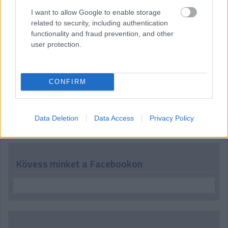
07:49
I want to allow Google to enable storage
Köszöntjük ismét - vagy a most ébredőket először - az
related to security, including authentication
olvasókat, tíz perc múlva jön az F1-es Japán Nagydíj időmérő
functionality and fraud prevention, and other
edzése, kövessétek velünk!
user protection.
CONFIRM
Hallgasd meg a Formula Podcast
legfrissebb adását!
Data Deletion
Data Access
Privacy Policy
Kövess minket a Facebookon