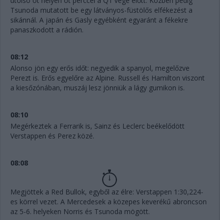
utolsó öt helyen öt perccel a Q1 vége előtt. Közben pedig
Tsunoda mutatott be egy látványos-füstölős elfékezést a
sikánnál. A japán és Gasly egyébként egyaránt a fékekre
panaszkodott a rádión.
08:12
Alonso jön egy erős időt: negyedik a spanyol, megelőzve
Perezt is. Erős egyelőre az Alpine. Russell és Hamilton viszont
a kiesőzónában, muszáj lesz jönniük a lágy gumikon is.
08:10
Megérkeztek a Ferrarik is, Sainz és Leclerc beékelődött
Verstappen és Perez közé.
08:08
Megjöttek a Red Bullok, egyből az élre: Verstappen 1:30,224-
es körrel vezet. A Mercedesek a közepes keverékű abroncson
az 5-6. helyeken Norris és Tsunoda mögött.