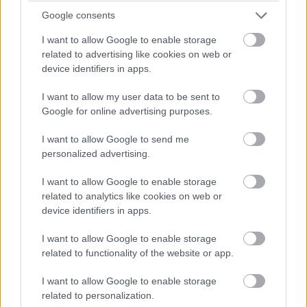
időmérő eredményét és a rajtrácsot aligha fogja befolyásolni
Google consents
egy ilyen vétség.
I want to allow Google to enable storage
related to advertising like cookies on web or
07:52
device identifiers in apps.
I want to allow my user data to be sent to
A kvalifikáció szempontjából egyedüli, legalább részben
Google for online advertising purposes.
támpontnak tekinthető harmadik szabadedzésen Max
Verstappen volt a leggyorsabb a Red Bull-lal, három tizeddel
I want to allow Google to send me
megelőzve a Ferrari duóját. Összefoglaló és eredménylista
ITT
.
personalized advertising.
I want to allow Google to enable storage
07:50
related to analytics like cookies on web or
device identifiers in apps.
Kezdjük az időjárással: az előrejelzések alapján a harmadik
I want to allow Google to enable storage
edzéshez hasonlóan nem várható eső - ugyanez viszont nem
related to functionality of the website or app.
mondható el a vasárnapi futamról, a legfrissebb jóslatok
szerint ugyanis épp a futam idején növekszik meg a csapadék
I want to allow Google to enable storage
esélye holnap Suzukában.
related to personalization.