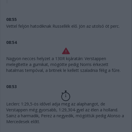
08:55
Vettel feljön hatodiknak Russellék elő. Jön az utolsó öt perc.
08:54
Nagyon necces helyzet a 130R kijáratán: Verstappen
melegítette a gumikat, mögötte pedig Norris érkezett
hatalmas tempóval, a britnek le kellett szaladnia félig a fűre.
08:53
Leclerc 1:29,5-ös idővel adja meg az alaphangot, de
Verstappen még gyorsabb, 1:29,304-gyel az élen a holland.
Sainz a harmadik, Perez a negyedik, mögöttük pedig Alonso a
Mercedesek előtt.