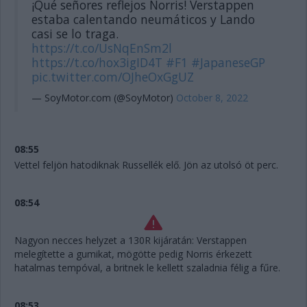
¡Qué señores reflejos Norris! Verstappen
estaba calentando neumáticos y Lando
casi se lo traga.
https://t.co/UsNqEnSm2l
https://t.co/hox3igID4T
#F1
#JapaneseGP
pic.twitter.com/OJheOxGgUZ
— SoyMotor.com (@SoyMotor)
October 8, 2022
08:55
Vettel feljön hatodiknak Russellék elő. Jön az utolsó öt perc.
08:54
Nagyon necces helyzet a 130R kijáratán: Verstappen
melegítette a gumikat, mögötte pedig Norris érkezett
hatalmas tempóval, a britnek le kellett szaladnia félig a fűre.
08:53