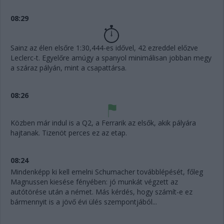
08:29
Sainz az élen elsőre 1:30,444-es idővel, 42 ezreddel előzve
Leclerc-t. Egyelőre amúgy a spanyol minimálisan jobban megy
a száraz pályán, mint a csapattársa.
08:26
Közben már indul is a Q2, a Ferrarik az elsők, akik pályára
hajtanak. Tizenöt perces ez az etap.
08:24
Mindenképp ki kell emelni Schumacher továbblépését, főleg
Magnussen kiesése fényében: jó munkát végzett az
autótörése után a német. Más kérdés, hogy számít-e ez
bármennyit is a jövő évi ülés szempontjából...