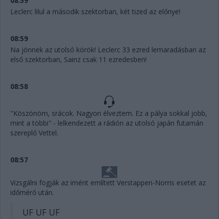
08:59
Leclerc lilul a második szektorban, két tized az előnye!
08:59
Na jönnek az utolsó körök! Leclerc 33 ezred lemaradásban az
első szektorban, Sainz csak 11 ezredesben!
08:58
"Köszönöm, srácok. Nagyon élveztem. Ez a pálya sokkal jobb,
mint a többi" - lelkendezett a rádión az utolsó japán futamán
szereplő Vettel.
08:57
Vizsgálni fogják az imént említett Verstappen-Norris esetet az
időmérő után.
UF UF UF