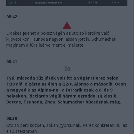
08:42
Érdekes jelenet a boksz végén az utolsó körökre való
kijövetelkor: Tsunoda nagyon lassan jött ki, Schumacher
majdnem a fűre leérve ment el mellette.
08:41
Tyű, micsoda tűzijáték volt itt a végén! Perez bejön
1:30 alá, ő zárta az élen a Q2-t. Alonso a második, Ocon
a negyedik az Alpine-nal, a Ferrarik csak a 6. és 9.
helyeken. Ricciardo végül három ezreddel (!) kiesik,
Bottas, Tsunoda, Zhou, Schumacher búcsúznak még.
08:39
Utolsó perc közben, sokan gyorsulnak, Perez konkrétan lilul az
első szektorban.