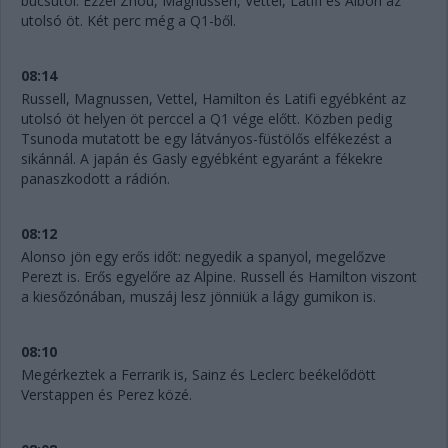
búcsútól. Ezzel Zhou, Magnussen, Vettel, Latifi és Albon az
utolsó öt. Két perc még a Q1-ből.
08:14
Russell, Magnussen, Vettel, Hamilton és Latifi egyébként az
utolsó öt helyen öt perccel a Q1 vége előtt. Közben pedig
Tsunoda mutatott be egy látványos-füstölős elfékezést a
sikánnál. A japán és Gasly egyébként egyaránt a fékekre
panaszkodott a rádión.
08:12
Alonso jön egy erős időt: negyedik a spanyol, megelőzve
Perezt is. Erős egyelőre az Alpine. Russell és Hamilton viszont
a kiesőzónában, muszáj lesz jönniük a lágy gumikon is.
08:10
Megérkeztek a Ferrarik is, Sainz és Leclerc beékelődött
Verstappen és Perez közé.