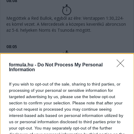
08:08
Megjöttek a Red Bullok, egyből az élre: Verstappen 1:30,224-
es körrel vezet. A Mercedesek a közepes keverékű abroncson
az 5-6. helyeken Norris és Tsunoda mögött.
08:05
Az AlphaTaurik futották az első mért köröket, Tsunoda
formula.hu -
Do Not Process My Personal
Information
1:31,631-gyel az élen, Gasly négy tizedre tőle. Nem mindenki
rohant ki viszont egyből a pályára, úgyhogy várnunk kell még
az érdemi sorrendre.
If you wish to opt-out of the sale, sharing to third parties, or
processing of your personal or sensitive information for
all set for quali!
pic.twitter.com/jBVRsF2lIP
targeted advertising by us, please use the below opt-out
section to confirm your selection. Please note that after your
— Scuderia AlphaTauri (@AlphaTauriF1)
October 8,
2022
opt-out request is processed you may continue seeing
interest-based ads based on personal information utilized by
us or personal information disclosed to third parties prior to
your opt-out. You may separately opt-out of the further
08:01