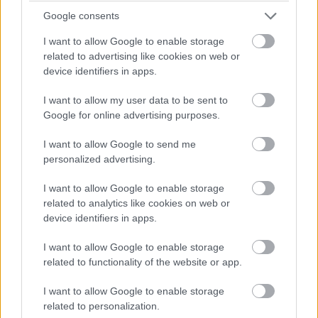
Google consents
07:54
I want to allow Google to enable storage
Az FP3 után egyébként vizsgálatot indítottak Alexander Albon
related to advertising like cookies on web or
és a Williams ellen, mivel összekevertek valamit a brit-thai által
device identifiers in apps.
használt abroncsokkal. Egyelőre nincs ítélet ez ügyben, de az
időmérő eredményét és a rajtrácsot aligha fogja befolyásolni
I want to allow my user data to be sent to
egy ilyen vétség.
Google for online advertising purposes.
I want to allow Google to send me
07:52
personalized advertising.
A kvalifikáció szempontjából egyedüli, legalább részben
I want to allow Google to enable storage
támpontnak tekinthető harmadik szabadedzésen Max
related to analytics like cookies on web or
Verstappen volt a leggyorsabb a Red Bull-lal, három tizeddel
device identifiers in apps.
megelőzve a Ferrari duóját. Összefoglaló és eredménylista
ITT
.
I want to allow Google to enable storage
related to functionality of the website or app.
07:50
I want to allow Google to enable storage
related to personalization.