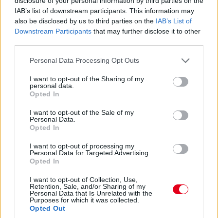
disclosure of your personal information by third parties on the
IAB’s list of downstream participants. This information may
also be disclosed by us to third parties on the
IAB’s List of
Elindult a Q1, szokás szerint 18 perc áll a pilóták
Downstream Participants
that may further disclose it to other
rendelkezésére, hogy elkerüljék az utolsó öt pozíciót.
third parties.
Please note that this website/app uses one or more Google
07:59
Personal Data Processing Opt Outs
services and may gather and store information including but
not limited to your visit or usage behaviour. You may click to
I want to opt-out of the Sharing of my
Közben megszületett az ítélet az imént említett Albon-ügyben:
personal data.
grant or deny consent to Google and its third-party tags to
1000 eurós bírságot kapott a Williams. Az egyik gumi ugyanis
Opted In
use your data for below specified purposes in below Google
egy másik szettből került az autóra, nem ugyanabból, mint a
consent section.
másik három abroncs.
I want to opt-out of the Sale of my
Personal Data.
Opted In
07:57
I want to opt-out of processing my
Personal Data for Targeted Advertising.
Opted In
Ha valaki esetleg most ébredt volna, a nap legfontosabb hírei,
hogy
az Alpine bejelentette Pierre Gaslyt
,
az AlphaTauri pedig
I want to opt-out of Collection, Use,
Nyck de Vriest
. Érdemes végigböngészni a híreinket, mert már
Retention, Sale, and/or Sharing of my
Personal Data that Is Unrelated with the
több nyilatkozatot is hoztunk a csapatvezetőktől és maguktól a
Purposes for which it was collected.
versenyzőktől egyaránt.
Opted Out