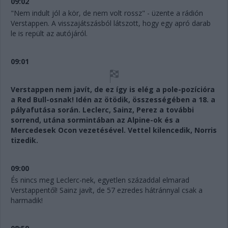
09:02
"Nem indult jól a kör, de nem volt rossz" - üzente a rádión
Verstappen. A visszajátszásból látszott, hogy egy apró darab
le is repült az autójáról.
09:01
Verstappen nem javít, de ez így is elég a pole-pozícióra
a Red Bull-osnak! Idén az ötödik, összességében a 18. a
pályafutása során. Leclerc, Sainz, Perez a további
sorrend, utána sormintában az Alpine-ok és a
Mercedesek Ocon vezetésével. Vettel kilencedik, Norris
tizedik.
09:00
És nincs meg Leclerc-nek, egyetlen századdal elmarad
Verstappentől! Sainz javít, de 57 ezredes hátránnyal csak a
harmadik!