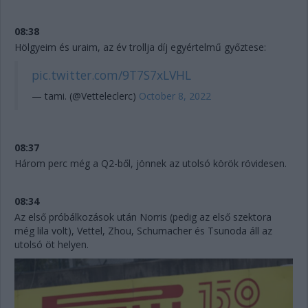
08:38
Hölgyeim és uraim, az év trollja díj egyértelmű győztese:
pic.twitter.com/9T7S7xLVHL
— tami. (@Vetteleclerc)
October 8, 2022
08:37
Három perc még a Q2-ből, jönnek az utolsó körök rövidesen.
08:34
Az első próbálkozások után Norris (pedig az első szektora
még lila volt), Vettel, Zhou, Schumacher és Tsunoda áll az
utolsó öt helyen.