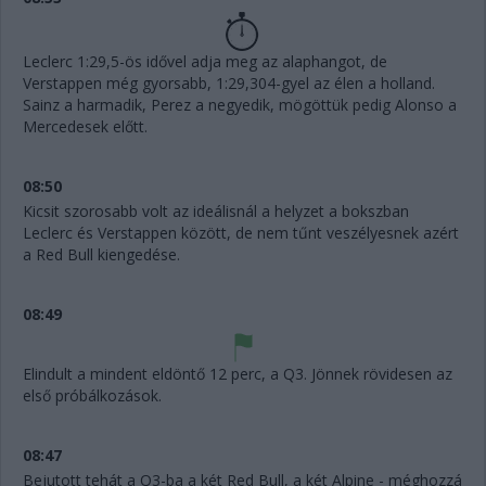
Leclerc 1:29,5-ös idővel adja meg az alaphangot, de
Verstappen még gyorsabb, 1:29,304-gyel az élen a holland.
Sainz a harmadik, Perez a negyedik, mögöttük pedig Alonso a
Mercedesek előtt.
08:50
Kicsit szorosabb volt az ideálisnál a helyzet a bokszban
Leclerc és Verstappen között, de nem tűnt veszélyesnek azért
a Red Bull kiengedése.
08:49
Elindult a mindent eldöntő 12 perc, a Q3. Jönnek rövidesen az
első próbálkozások.
08:47
Bejutott tehát a Q3-ba a két Red Bull, a két Alpine - méghozzá