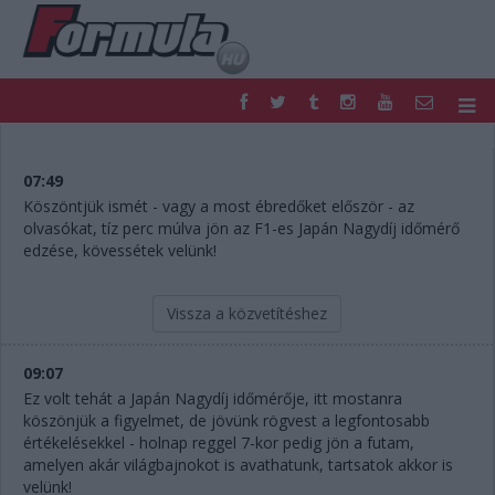
F1
PARC FERMÉ
FORMULA
MOTOR
07:49
NEMZETKÖZI
HAZAI
Köszöntjük ismét - vagy a most ébredőket először - az
olvasókat, tíz perc múlva jön az F1-es Japán Nagydíj időmérő
RETRO
EGYÉB
edzése, kövessétek velünk!
PODCAST
SHOP
LIVE
TIPPJÁTÉK
DIGITÁLIS MAGAZIN
PONTÁLLÁSOK
Vissza a közvetítéshez
VERSENYNAPTÁRAK
09:07
Ez volt tehát a Japán Nagydíj időmérője, itt mostanra
köszönjük a figyelmet, de jövünk rögvest a legfontosabb
értékelésekkel - holnap reggel 7-kor pedig jön a futam,
amelyen akár világbajnokot is avathatunk, tartsatok akkor is
velünk!