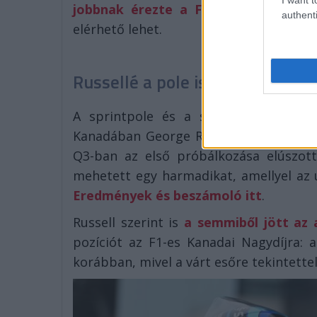
jobbnak érezte a Ferrarit, mint pé
authenti
elérhető lehet.
Russellé a pole is
A sprintpole és a sprintfutam győze
Kanadában George Russell: a Mercedes 
Q3-ban az első próbálkozása elúszot
mehetett egy harmadikat, amellyel az ut
Eredmények és beszámoló itt
.
Russell szerint is
a semmiből jött az 
pozíciót az F1-es Kanadai Nagydíjra: 
korábban, mivel a várt esőre tekintettel