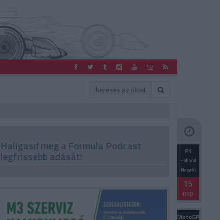
Hallgasd meg a Formula Podcast
F1
legfrissebb adását!
Holland
Nagydíj
15
nap
MotoGP