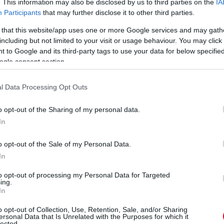
. This information may also be disclosed by us to third parties on the
IA
elli összecsapását
az F1-es Kanadai Nagydíj
Participants
that may further disclose it to other third parties.
 megjegyezte a Mercedes csapatvezetője, hogy
 that this website/app uses one or more Google services and may gath
k, hogy a jövőre vonatkozóan megvitathassák,
including but not limited to your visit or usage behaviour. You may click 
 to Google and its third-party tags to use your data for below specifi
ogle consent section.
l Data Processing Opt Outs
o opt-out of the Sharing of my personal data.
In
o opt-out of the Sale of my Personal Data.
In
to opt-out of processing my Personal Data for Targeted
ing.
In
o opt-out of Collection, Use, Retention, Sale, and/or Sharing
ersonal Data that Is Unrelated with the Purposes for which it
lected.