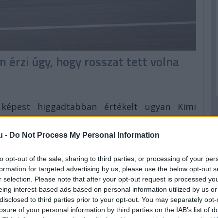
m érzi úgy, hogy rosszat tett volna
 képest higgadtabban értékelt ugyan Kimi
alt rá, hogy
úgy érzi, hogy George Russell
 az 1-es kanyar külső ívén. Később aztán arról
u -
Do Not Process My Personal Information
zeretné a Mercedessel
, hogy mi fér bele és mi
to opt-out of the sale, sharing to third parties, or processing of your per
formation for targeted advertising by us, please use the below opt-out s
nem lát
az Antonellivel szemben bemutatott
r selection. Please note that after your opt-out request is processed y
eing interest-based ads based on personal information utilized by us or
 lehetetlen az 1-es kanyarban kívülről előzni,
disclosed to third parties prior to your opt-out. You may separately opt-
rténteket.
losure of your personal information by third parties on the IAB’s list of