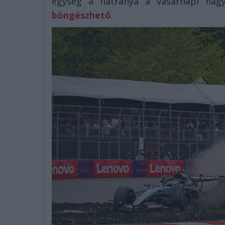
egység a hátránya a vasárnapi nag
böngészhető
.