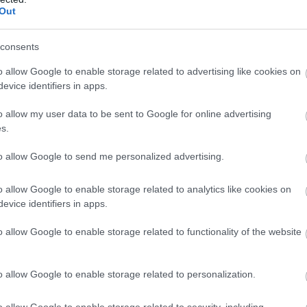
Out
consents
o allow Google to enable storage related to advertising like cookies on
evice identifiers in apps.
o allow my user data to be sent to Google for online advertising
s.
to allow Google to send me personalized advertising.
o allow Google to enable storage related to analytics like cookies on
ussell és Kimi Antonelli csatái miatt tudott
evice identifiers in apps.
 is leszögezte, hogy pontosan az is a céljuk
 közel legyenek ahhoz, hogy lecsapjanak a
o allow Google to enable storage related to functionality of the website
i nehezen hámozta át magát Lewis Hamiltonon:
 itt olvasható
.
o allow Google to enable storage related to personalization.
ozíciót, csapattársa, Charles Leclerc viszont
o allow Google to enable storage related to security, including