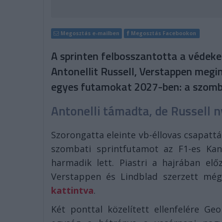
Megosztás e-mailben
Megosztás Facebookon
A sprinten felbosszantotta a védeke
Antonellit Russell, Verstappen megin
egyes futamokat 2027-ben: a szombat
Antonelli támadta, de Russell n
Szorongatta eleinte vb-éllovas csapattá
szombati sprintfutamot az F1-es Kan
harmadik lett. Piastri a hajrában elő
Verstappen és Lindblad szerzett mé
kattintva
.
Két ponttal közelített ellenfelére Ge