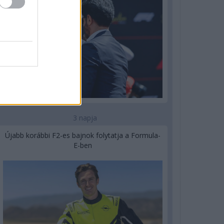
3 napja
Újabb korábbi F2-es bajnok folytatja a Formula-
E-ben