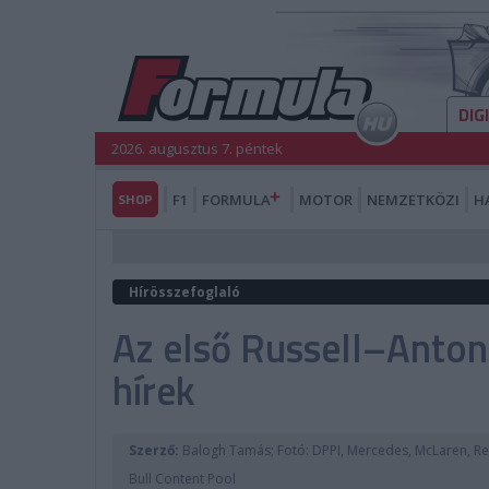
DIG
2026. augusztus 7. péntek
SHOP
F1
FORMULA
MOTOR
NEMZETKÖZI
H
Hírösszefoglaló
Az első Russell–Antone
hírek
Szerző:
Balogh Tamás; Fotó: DPPI, Mercedes, McLaren, R
Bull Content Pool