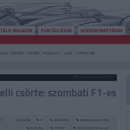
ITÁLIS MAGAZIN
PONTÁLLÁSOK
VERSENYNAPTÁRAK
AZAI
RETRO
EGYÉB
PODCAST
LIVE
TIPPJÁTÉK
2026. május 24. vasárnap, 07:00
lli csörte: szombati F1-es
ed
Címkék:
F1
IDŐMÉRŐ
KANADAINAGYDÍJ
RUSSELL
SPRINT
HÍRÖSSZEFOGLALÓ