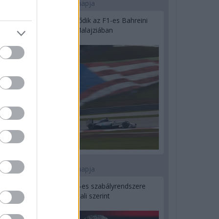
2 napja
Megvan, mikor kezdődik az F1-es Bahreini
Nagydíj Malajziában
3 napja
Ilyen lehet a jövő F1-es szabályrendszere
Domenicali szerint