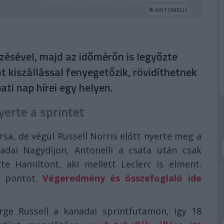
ANTONELLI
zésével, majd az időmérőn is legyőzte
t kiszállással fenyegetőzik, rövidíthetnek
i nap hírei egy helyen.
yerte a sprintet
rsa, de végül Russell Norris előtt nyerte meg a
adai Nagydíjon, Antonelli a csata után csak
zte Hamiltont, aki mellett Leclerc is elment.
g pontot.
Végeredmény és összefoglaló ide
orge Russell a kanadai sprintfutamon, így 18