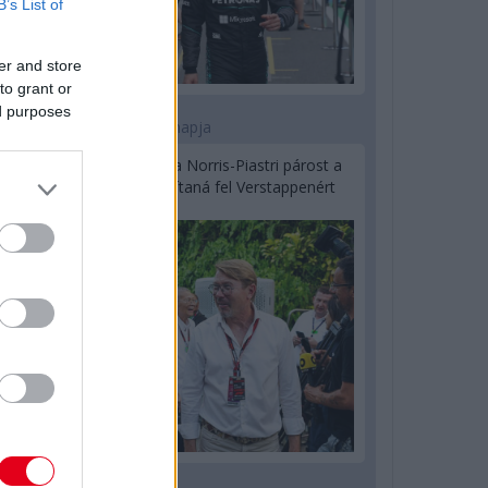
B’s List of
er and store
to grant or
ed purposes
1 napja
Hakkinen megtartaná a Norris-Piastri párost a
McLarennél, nem borítaná fel Verstappenért