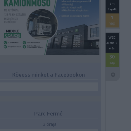
Brit
Nagydíj
1
nap
WEC
Austini 6
órás
30
nap
Kövess minket a Facebookon
Parc Fermé
3 órája