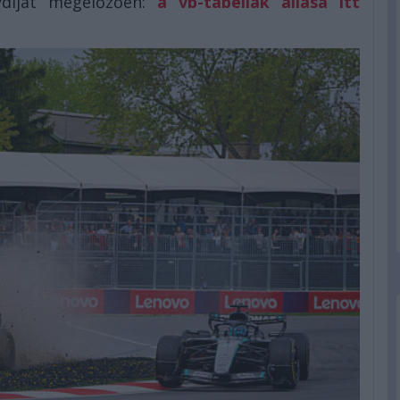
ydíjat megelőzően:
a vb-tabellák állása itt