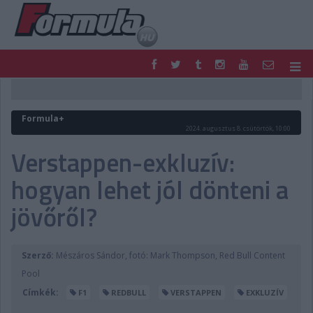
F1
PARC FERMÉ
FORMULA
MOTOR
Formula+
NEMZETKÖZI
HAZAI
2024. augusztus 8. csütörtök, 10:00
RETRO
EGYÉB
Verstappen-exkluzív:
PODCAST
SHOP
hogyan lehet jól dönteni a
LIVE
TIPPJÁTÉK
DIGITÁLIS MAGAZIN
PONTÁLLÁSOK
jövőről?
VERSENYNAPTÁRAK
Szerző:
Mészáros Sándor, fotó: Mark Thompson, Red Bull Content
Pool
Címkék:
F1
REDBULL
VERSTAPPEN
EXKLUZÍV