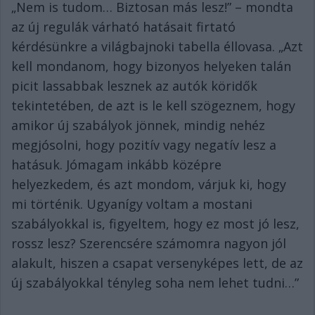
„Nem is tudom… Biztosan más lesz!” – mondta
az új regulák várható hatásait firtató
kérdésünkre a világbajnoki tabella éllovasa. „Azt
kell mondanom, hogy bizonyos helyeken talán
picit lassabbak lesznek az autók köridők
tekintetében, de azt is le kell szögeznem, hogy
amikor új szabályok jönnek, mindig nehéz
megjósolni, hogy pozitív vagy negatív lesz a
hatásuk. Jómagam inkább középre
helyezkedem, és azt mondom, várjuk ki, hogy
mi történik. Ugyanígy voltam a mostani
szabályokkal is, figyeltem, hogy ez most jó lesz,
rossz lesz? Szerencsére számomra nagyon jól
alakult, hiszen a csapat versenyképes lett, de az
új szabályokkal tényleg soha nem lehet tudni…”