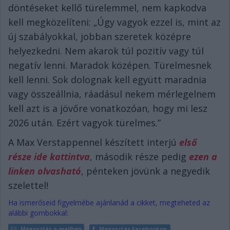
döntéseket kellő türelemmel, nem kapkodva
kell megközelíteni: „Úgy vagyok ezzel is, mint az
új szabályokkal, jobban szeretek középre
helyezkedni. Nem akarok túl pozitív vagy túl
negatív lenni. Maradok középen. Türelmesnek
kell lenni. Sok dolognak kell együtt maradnia
vagy összeállnia, ráadásul nekem mérlegelnem
kell azt is a jövőre vonatkozóan, hogy mi lesz
2026 után. Ezért vagyok türelmes.”
A Max Verstappennel készített interjú
első
része ide kattintva
, második része pedig
ezen a
linken olvasható
, pénteken jövünk a negyedik
szelettel!
Ha ismerőseid figyelmébe ajánlanád a cikket, megteheted az
alábbi gombokkal:
Megosztás e-mailben
Megosztás Facebookon