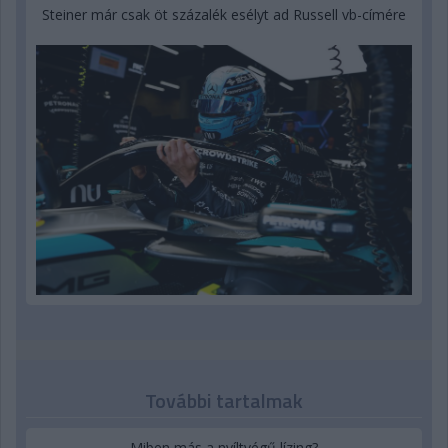
Steiner már csak öt százalék esélyt ad Russell vb-címére
További tartalmak
Miben más a nyíltvégű lízing?