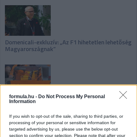
Domenicali-exkluzív: „Az F1 hihetetlen lehetőség
Magyarországnak”
formula.hu -
Do Not Process My Personal
Az F1-es csapatok fejlesztései a Belga
Information
Nagydíjra
If you wish to opt-out of the sale, sharing to third parties, or
processing of your personal or sensitive information for
targeted advertising by us, please use the below opt-out
section to confirm your selection. Please note that after your