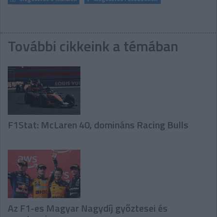
További cikkeink a témában
F1Stat: McLaren 40, domináns Racing Bulls
Az F1-es Magyar Nagydíj győztesei és