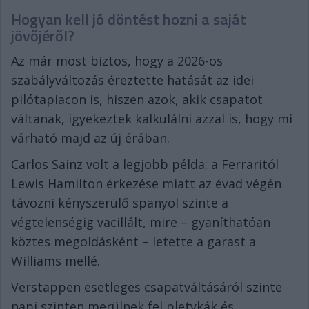
Hogyan kell jó döntést hozni a saját
jövőjéről?
Az már most biztos, hogy a 2026-os
szabályváltozás éreztette hatását az idei
pilótapiacon is, hiszen azok, akik csapatot
váltanak, igyekeztek kalkulálni azzal is, hogy mi
várható majd az új érában.
Carlos Sainz volt a legjobb példa: a Ferraritól
Lewis Hamilton érkezése miatt az évad végén
távozni kényszerülő spanyol szinte a
végtelenségig vacillált, mire – gyaníthatóan
köztes megoldásként – letette a garast a
Williams mellé.
Verstappen esetleges csapatváltásáról szinte
napi szinten merülnek fel pletykák és