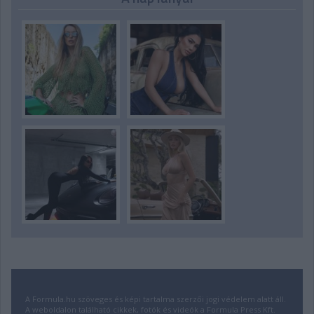
A Formula.hu szöveges és képi tartalma szerzői jogi védelem alatt áll.
A weboldalon található cikkek, fotók és videók a Formula Press Kft.