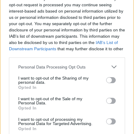
opt-out request is processed you may continue seeing
interest-based ads based on personal information utilized by
us or personal information disclosed to third parties prior to
F1Stat: A Ferrari 250. győzelme
your opt-out. You may separately opt-out of the further
disclosure of your personal information by third parties on the
IAB’s list of downstream participants. This information may
also be disclosed by us to third parties on the
IAB’s List of
Downstream Participants
that may further disclose it to other
third parties.
Please note that this website/app uses one or more Google
Personal Data Processing Opt Outs
services and may gather and store information including but
Az F1-es Brit Nagydíj győztesei és vesztesei
not limited to your visit or usage behaviour. You may click to
I want to opt-out of the Sharing of my
personal data.
grant or deny consent to Google and its third-party tags to
Opted In
use your data for below specified purposes in below Google
consent section.
I want to opt-out of the Sale of my
Personal Data.
Hallgasd meg a Formula Podcast
Opted In
legfrissebb adását!
I want to opt-out of processing my
Personal Data for Targeted Advertising.
Opted In