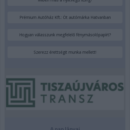
Prémium Autóház Kft.: Öt autómárka Hatvanban
Hogyan válasszunk megfelelő fénymásolópapírt?
Szerezz érettségit munka mellett!
A nap lányai