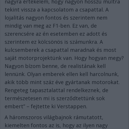
nagyra értékelem, hogy nagyon hosszú múltra
tekint vissza a kapcsolatom a csapattal. A
lojalitás nagyon fontos és szerintem nem
mindig van meg az F1-ben. Ez van, de
szerencsére az én esetemben ez adott és
szerintem ez kölcsönös is számunkra. A
kulcsemberek a csapattal maradnak és most
saját motorprojektünk van. Hogy hogyan megy?
Nagyon bízom benne, de realistának kell
lennünk. Olyan emberek ellen kell harcolnunk,
akik több mint száz éve gyártanak motorokat.
Rengeteg tapasztalattal rendelkeznek, de
természetesen mi is szerződtettünk sok
embert” – fejtette ki Verstappen.
A háromszoros világbajnok rámutatott,
kiemelten fontos az is, hogy az ilyen nagy