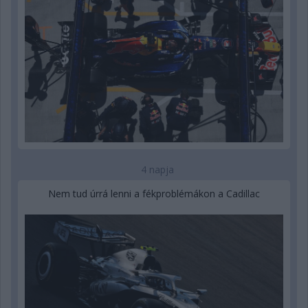
4 napja
Nem tud úrrá lenni a fékproblémákon a Cadillac