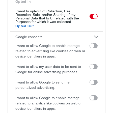
Opted In
3 órája
I want to opt-out of Collection, Use,
Retention, Sale, and/or Sharing of my
Óriási bevétel-visszaesést könyvelhetett el az F1 a
Personal Data that Is Unrelated with the
Purposes for which it was collected.
második negyedévben
Opted Out
Google consents
I want to allow Google to enable storage
related to advertising like cookies on web or
device identifiers in apps.
I want to allow my user data to be sent to
Google for online advertising purposes.
I want to allow Google to send me
personalized advertising.
I want to allow Google to enable storage
5 órája
related to analytics like cookies on web or
device identifiers in apps.
Kerékpáros világbajnokságra kvalifikálta magát Bottas az