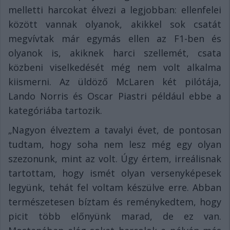
melletti harcokat élvezi a legjobban: ellenfelei
között vannak olyanok, akikkel sok csatát
megvívtak már egymás ellen az F1-ben és
olyanok is, akiknek harci szellemét, csata
közbeni viselkedését még nem volt alkalma
kiismerni. Az üldöző McLaren két pilótája,
Lando Norris és Oscar Piastri például ebbe a
kategóriába tartozik.
„Nagyon élveztem a tavalyi évet, de pontosan
tudtam, hogy soha nem lesz még egy olyan
szezonunk, mint az volt. Úgy értem, irreálisnak
tartottam, hogy ismét olyan versenyképesek
legyünk, tehát fel voltam készülve erre. Abban
természetesen bíztam és reménykedtem, hogy
picit több előnyünk marad, de ez van.