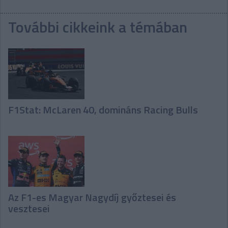
További cikkeink a témában
F1Stat: McLaren 40, domináns Racing Bulls
Az F1-es Magyar Nagydíj győztesei és
vesztesei