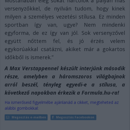
Mostanában elég sokat harcolok a pályán más
versenyzőkkel, de nyilván tudom, hogy kinek
milyen a személyes vezetési stílusa. Ez minden
sportban így van, ugye? Nem mindenki
egyforma, de ez így van jól. Sok versenyzővel
együtt nőttem fel, és jó érzés velem
egykorúakkal csatázni, akiket már a gokartos
időkből is ismerek.”
A Max Verstappennel készült interjúnk második
része, amelyben a háromszoros világbajnok
arról beszél, tényleg egyedi-e a stílusa, a
következő napokban érkezik a Formula.hu-ra!
Ha ismerőseid figyelmébe ajánlanád a cikket, megteheted az
alábbi gombokkal:
Megosztás e-mailben
Megosztás Facebookon