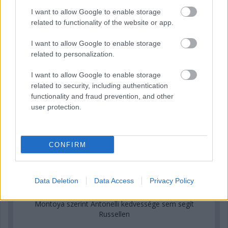
F1-es nyári szünetben
I want to allow Google to enable storage
related to functionality of the website or app.
I want to allow Google to enable storage
related to personalization.
I want to allow Google to enable storage
related to security, including authentication
functionality and fraud prevention, and other
user protection.
CONFIRM
Data Deletion
Data Access
Privacy Policy
1 napja
Montoya szerint Antonelli kedvessége sem segít
Russellen