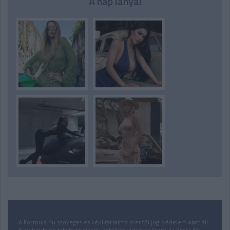
A nap lányai
A Formula.hu szöveges és képi tartalma szerzői jogi védelem alatt áll.
A weboldalon található cikkek, fotók és videók a Formula Press Kft.