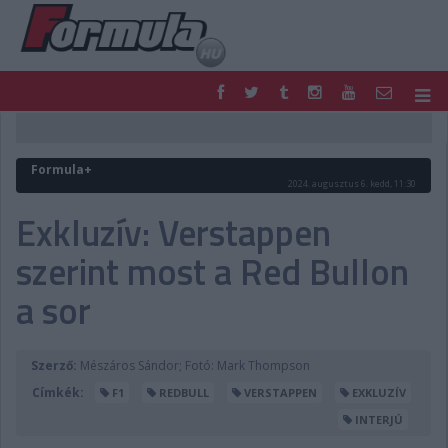
F1
PARC FERMÉ
FORMULA
MOTOR
Formula+
NEMZETKÖZI
HAZAI
2024. augusztus 6. kedd, 11:30
RETRO
EGYÉB
Exkluzív: Verstappen
PODCAST
SHOP
szerint most a Red Bullon
LIVE
TIPPJÁTÉK
DIGITÁLIS MAGAZIN
PONTÁLLÁSOK
a sor
VERSENYNAPTÁRAK
Szerző:
Mészáros Sándor; Fotó: Mark Thompson
Címkék:
F1
REDBULL
VERSTAPPEN
EXKLUZÍV
INTERJÚ