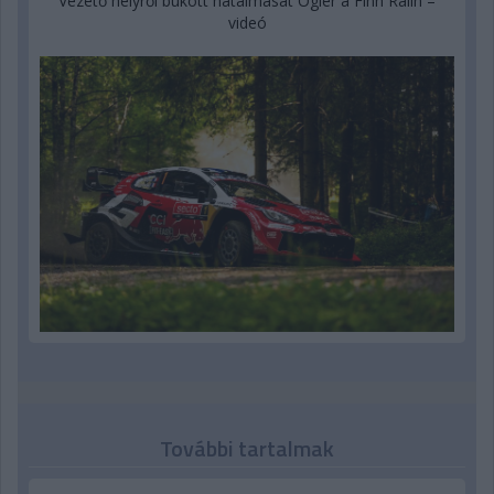
Vezető helyről bukott hatalmasat Ogier a Finn Ralin –
videó
További tartalmak