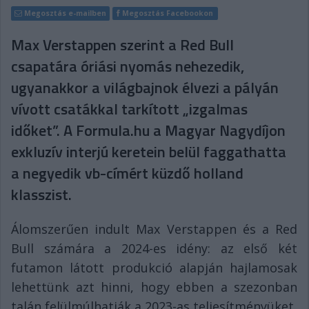
Megosztás e-mailben
Megosztás Facebookon
Max Verstappen szerint a Red Bull
csapatára óriási nyomás nehezedik,
ugyanakkor a világbajnok élvezi a pályán
vívott csatákkal tarkított „izgalmas
időket”. A Formula.hu a Magyar Nagydíjon
exkluzív interjú keretein belül faggathatta
a negyedik vb-címért küzdő holland
klasszist.
Álomszerűen indult Max Verstappen és a Red
Bull számára a 2024-es idény: az első két
futamon látott produkció alapján hajlamosak
lehettünk azt hinni, hogy ebben a szezonban
talán felülmúlhatják a 2023-as teljesítményüket,