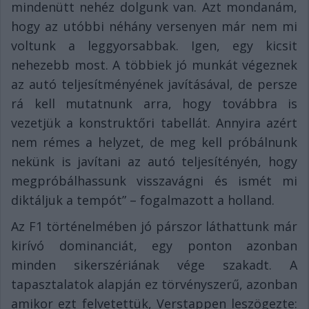
mindenütt nehéz dolgunk van. Azt mondanám,
hogy az utóbbi néhány versenyen már nem mi
voltunk a leggyorsabbak. Igen, egy kicsit
nehezebb most. A többiek jó munkát végeznek
az autó teljesítményének javításával, de persze
rá kell mutatnunk arra, hogy továbbra is
vezetjük a konstruktőri tabellát. Annyira azért
nem rémes a helyzet, de meg kell próbálnunk
nekünk is javítani az autó teljesítényén, hogy
megpróbálhassunk visszavágni és ismét mi
diktáljuk a tempót” – fogalmazott a holland.
Az F1 történelmében jó párszor láthattunk már
kirívó dominanciát, egy ponton azonban
minden sikerszériának vége szakadt. A
tapasztalatok alapján ez törvényszerű, azonban
amikor ezt felvetettük, Verstappen leszögezte: