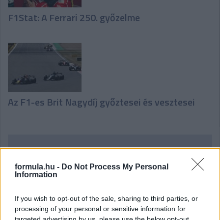
F1Stat: A Ferrari 250. győzelme
Az F1-es Brit Nagydíj győztesei és vesztesei
Hallgasd meg a Formula Podcast
legfrissebb adását!
formula.hu -
Do Not Process My Personal
Information
If you wish to opt-out of the sale, sharing to third parties, or
processing of your personal or sensitive information for
targeted advertising by us, please use the below opt-out