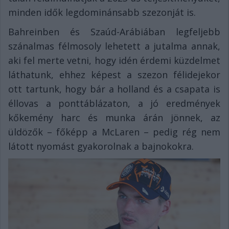
minden idők legdominánsabb szezonját is.
Bahreinben és Szaúd-Arábiában legfeljebb
szánalmas félmosoly lehetett a jutalma annak,
aki fel merte vetni, hogy idén érdemi küzdelmet
láthatunk, ehhez képest a szezon félidejekor
ott tartunk, hogy bár a holland és a csapata is
éllovas a ponttáblázaton, a jó eredmények
kőkemény harc és munka árán jönnek, az
üldözők – főképp a McLaren – pedig rég nem
látott nyomást gyakorolnak a bajnokokra.