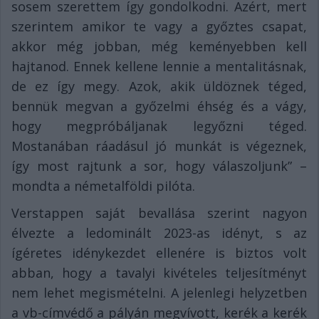
sosem szerettem így gondolkodni. Azért, mert
szerintem amikor te vagy a győztes csapat,
akkor még jobban, még keményebben kell
hajtanod. Ennek kellene lennie a mentalitásnak,
de ez így megy. Azok, akik üldöznek téged,
bennük megvan a győzelmi éhség és a vágy,
hogy megpróbáljanak legyőzni téged.
Mostanában ráadásul jó munkát is végeznek,
így most rajtunk a sor, hogy válaszoljunk” –
mondta a németalföldi pilóta.
Verstappen saját bevallása szerint nagyon
élvezte a ledominált 2023-as idényt, s az
ígéretes idénykezdet ellenére is biztos volt
abban, hogy a tavalyi kivételes teljesítményt
nem lehet megismételni. A jelenlegi helyzetben
a vb-címvédő a pályán megvívott, kerék a kerék