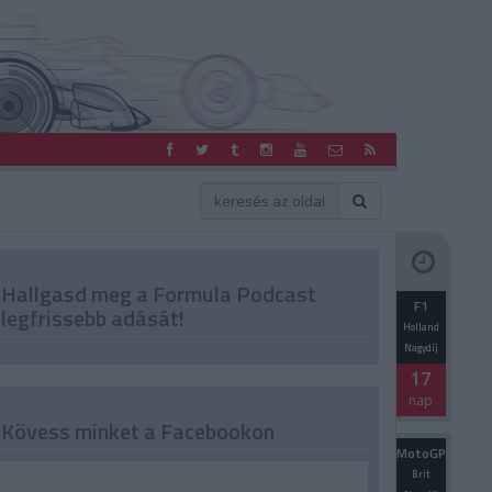
Hallgasd meg a Formula Podcast
F1
legfrissebb adását!
Holland
Nagydíj
17
nap
Kövess minket a Facebookon
MotoGP
Brit