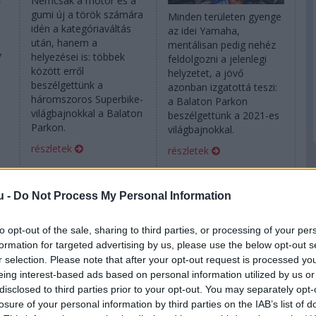
Nemcsak a motor és a
gumi új a török számára
Minden területen gyenge
idén a kategóriaváltás
az idei Yamaha,
után, hanem a
mentálisan pedig nehéz
v
helyezései is: többek
feldolgozni a jelenlegi
között erről
helyzetet, a jövő
beszélgettünk a
azonban izgatottá teszi:
háromszoros Superbike-
a Balaton Parkon
világbajnokkal a Balaton
beszélgettünk a 2021-es
Parkon.
világbajnokkal.
részletek
részletek
2025. december 21. vasárnap, 06:00
2025. augusztus 27. szerda, 15:55
u -
Do Not Process My Personal Information
Történelmet írt a
Bradley Lord:
ú
Révész Racing –
Russell és
to opt-out of the sale, sharing to third parties, or processing of your per
interjú
Antonelli a
formation for targeted advertising by us, please use the below opt-out s
Mercedes hosszú
r selection. Please note that after your opt-out request is processed y
távú terveiben –
eing interest-based ads based on personal information utilized by us or
Exkluzív
disclosed to third parties prior to your opt-out. You may separately opt-
losure of your personal information by third parties on the IAB’s list of