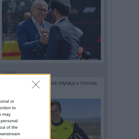
2 napja
Újabb korábbi F2-es bajnok folytatja a Formula-
E-ben
sonal or
ection to
ou may
 personal
out of the
 downstream