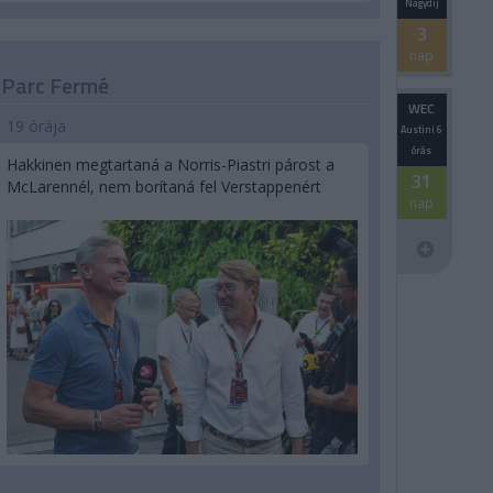
Nagydíj
3
nap
Parc Fermé
WEC
19 órája
Austini 6
órás
Hakkinen megtartaná a Norris-Piastri párost a
31
McLarennél, nem borítaná fel Verstappenért
nap