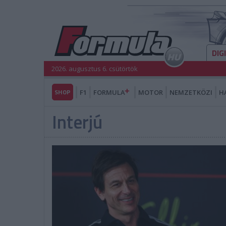
DIG
2026. augusztus 6. csütörtök
SHOP
F1
FORMULA
MOTOR
NEMZETKÖZI
H
Interjú