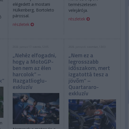
elégedett a mostani
természetesen
Hülkenberg, Bortoleto
velejárója.
párossal.
ó
részletek
részletek
2026. június 17. szerda, 12:05
2026. június 6. szombat, 13:03
„Nehéz elfogadni,
„Nem ez a
hogy a MotoGP-
legrosszabb
ben nem az élen
időszakom, mert
harcolok” –
izgatottá tesz a
k”
Razgatlioglu-
jövőm” –
exkluzív
Quartararo-
exkluzív
en
e