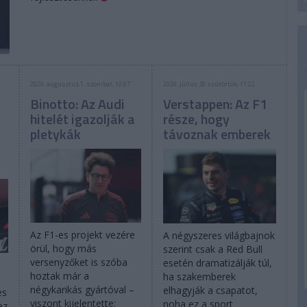
2026. augusztus 1. szombat, 10:07
2026. július 30. csütörtök, 11:22
Binotto: Az Audi
Verstappen: Az F1
hitelét igazolják a
része, hogy
pletykák
távoznak emberek
Az F1-es projekt vezére
A négyszeres világbajnok
örül, hogy más
szerint csak a Red Bull
versenyzőket is szóba
esetén dramatizálják túl,
hoztak már a
ha szakemberek
négykarikás gyártóval –
elhagyják a csapatot,
es
viszont kijelentette:
noha ez a sport
az