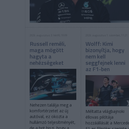
2026. augusztus 3. hétfő, 10:09
2026. augusztus 1. szombat, 11:21
Russell reméli,
Wolff: Kimi
maga mögött
bizonyítja, hogy
hagyta a
nem kell
nehézségeket
seggfejnek lenni
az F1-ben
Nehezen találja meg a
komfortérzetet az új
Méltatta világbajnoki
autóval, ez okozta a
éllovas pilótája
hullámzó teljesítményét,
hozzáállását a Merced
de a brit hiszi, hogy a
F1-es főnöke: szerinte 