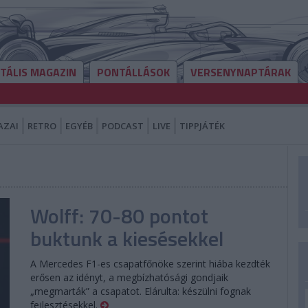
ITÁLIS MAGAZIN
PONTÁLLÁSOK
VERSENYNAPTÁRAK
AZAI
RETRO
EGYÉB
PODCAST
LIVE
TIPPJÁTÉK
Wolff: 70-80 pontot
buktunk a kiesésekkel
A Mercedes F1-es csapatfőnöke szerint hiába kezdték
erősen az idényt, a megbízhatósági gondjaik
„megmarták” a csapatot. Elárulta: készülni fognak
fejlesztésekkel.