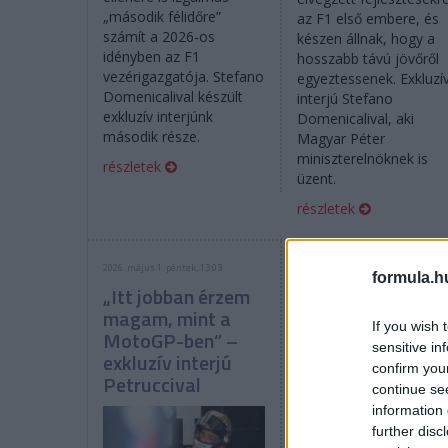
„második félidőre”
az F1 első embere, és
számít a 2026-os
készen állnak, hogy a
idényben az F1
hosszabb távú jövőről
vezérigazgatója. Stefano
egyeztessenek. Exkluzí
Domenicalival készült
interjú Stefano
exkluzív interjúnk
Domenicalival, aki
második része.
Magyar Péter
miniszterelnöknek is
részletek
üzent.
részletek
2026. május 1. péntek, 13:03
2026. április 30. csütörtök, 17:00
formula.h
„Itt jobban érzem
Formula
magam, mint a
Motocast: Interj
If you wish 
MotoGP-ben” –
a Le Mans-
sensitive in
exkluzív interjú
győztes magyar
confirm you
Petruccival
csapattal
continue se
information 
further disc