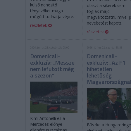
külső nehezítő
olaszt a sikerek sem
tényezőket maga
fogják majd
mögött tudhatja végre.
megváltoztatni, mivel j
neveltetést kapott.
részletek
részletek
2026. július 23. csütörtök, 08:00
2026. július 22. szerda, 18:35
Domenicali-
Domenicali-
exkluzív: „Messze
exkluzív: „Az F1
nem lefutott még
hihetetlen
a szezon”
lehetőség
Magyarországna
Kimi Antonelli és a
Mercedes előnye
Büszke a Hungaroring
ellenére is izgalmas
elvégzett fejlesztésekr