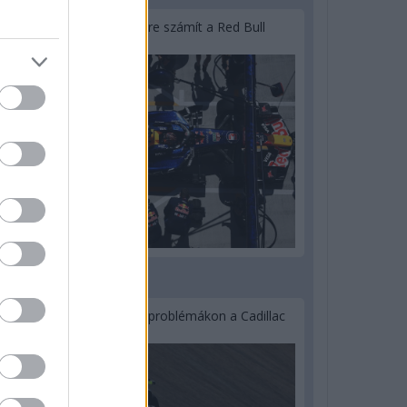
Lassuló fejlesztési ütemre számít a Red Bull
2 napja
Nem tud úrrá lenni a fékproblémákon a Cadillac