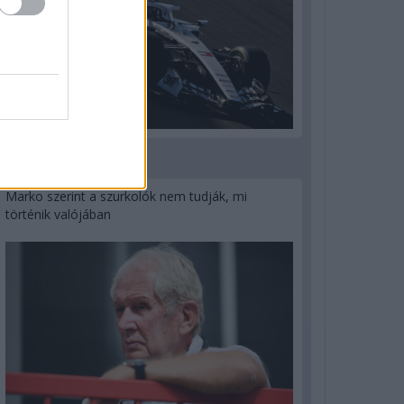
3 napja
Marko szerint a szurkolók nem tudják, mi
történik valójában