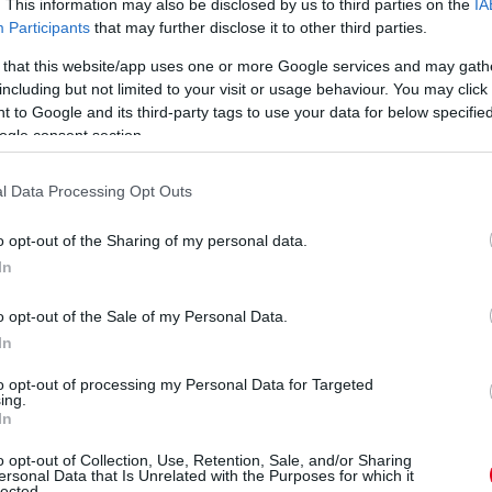
. This information may also be disclosed by us to third parties on the
IA
Participants
that may further disclose it to other third parties.
Kiss Norbert hetedik és
a csapat ötödik Európa-
 that this website/app uses one or more Google services and may gath
bajnoki címét hozta a
including but not limited to your visit or usage behaviour. You may click 
 a
2025-ös szezon – a
 to Google and its third-party tags to use your data for below specifi
A Mercedes
Révész Racing
ogle consent section.
csapatképviselőjét és
ügyvezetőjével, Révész
kommunikációs
Viktóriával beszélgettünk
igazgatóját George
l Data Processing Opt Outs
a történelmi sikerekről,
Russell és Kimi Antonelli
azok hátteréről és a
szerepéről, valamint
o opt-out of the Sharing of my personal data.
jövőbeli tervekről.
Lewis Hamilton
In
távozásának hatásáról
részletek
kérdeztük. Exkluzív
interjúnk második része.
o opt-out of the Sale of my Personal Data.
In
részletek
to opt-out of processing my Personal Data for Targeted
ing.
következő hírek
In
o opt-out of Collection, Use, Retention, Sale, and/or Sharing
ersonal Data that Is Unrelated with the Purposes for which it
lected.