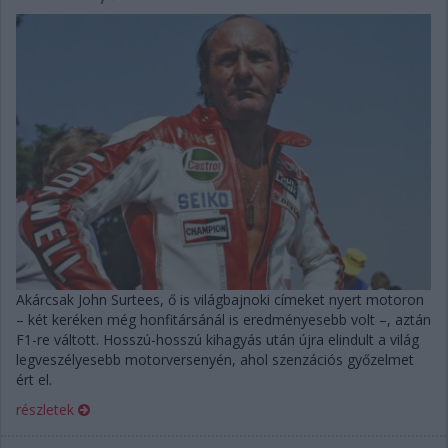
Akárcsak John Surtees, ő is világbajnoki címeket nyert motoron
– két keréken még honfitársánál is eredményesebb volt –, aztán
F1-re váltott. Hosszú-hosszú kihagyás után újra elindult a világ
legveszélyesebb motorversenyén, ahol szenzációs győzelmet
ért el.
részletek