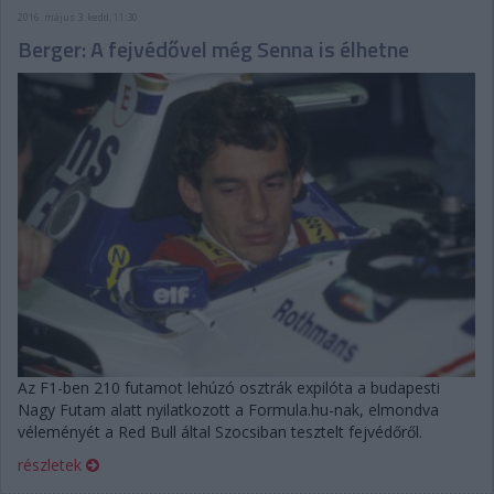
2016. május 3. kedd, 11:30
Berger: A fejvédővel még Senna is élhetne
Az F1-ben 210 futamot lehúzó osztrák expilóta a budapesti
Nagy Futam alatt nyilatkozott a Formula.hu-nak, elmondva
véleményét a Red Bull által Szocsiban tesztelt fejvédőről.
részletek