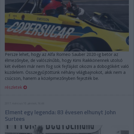
Persze lehet, hogy az Alfa Romeo Sauber 2020-ig betör az
élmezőnybe, de valószínűbb, hogy Kimi Raikkönennek utolsó
két évében már nem fog sok fejfájást okozni a dobogókért való
küzdelem. Összegyűjtöttünk néhány világbajnokot, akik nem a
csúcson, hanem a középmezőnyben fejezték be.
részletek
2017. március 10. péntek, 16:44
Elment egy legenda: 83 évesen elhunyt John
Surtees