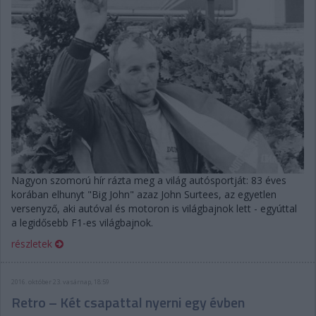
Nagyon szomorú hír rázta meg a világ autósportját: 83 éves
korában elhunyt "Big John" azaz John Surtees, az egyetlen
versenyző, aki autóval és motoron is világbajnok lett - egyúttal
a legidősebb F1-es világbajnok.
részletek
2016. október 23. vasárnap, 18:59
Retro – Két csapattal nyerni egy évben