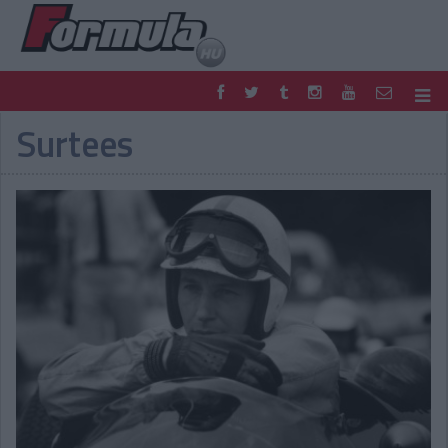
Surtees
F1
PARC FERMÉ
FORMULA
MOTOR
NEMZETKÖZI
HAZAI
RETRO
EGYÉB
PODCAST
SHOP
LIVE
TIPPJÁTÉK
DIGITÁLIS MAGAZIN
PONTÁLLÁSOK
VERSENYNAPTÁRAK