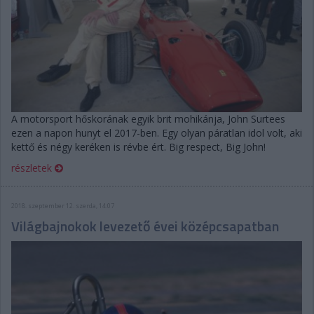
A motorsport hőskorának egyik brit mohikánja, John Surtees
ezen a napon hunyt el 2017-ben. Egy olyan páratlan idol volt, aki
kettő és négy keréken is révbe ért. Big respect, Big John!
részletek
2018. szeptember 12. szerda, 14:07
Világbajnokok levezető évei középcsapatban