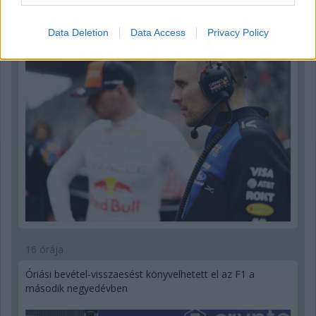
Sajtó: Az Aston Martintól érkezik Lambiase utódja a Red
Bullhoz?
Data Deletion
Data Access
Privacy Policy
16 órája
Óriási bevétel-visszaesést könyvelhetett el az F1 a
második negyedévben