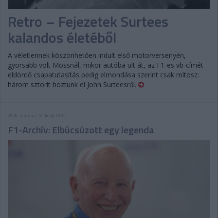
Retro – Fejezetek Surtees
kalandos életéből
A véletlennek köszönhetően indult első motorversenyén,
gyorsabb volt Mossnál, mikor autóba ült át, az F1-es vb-címét
eldöntő csapatutasítás pedig elmondása szerint csak mítosz:
három sztorit hoztunk el John Surteesről.
2026. március 10. kedd, 06:01
F1-Archív: Elbúcsúzott egy legenda