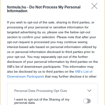
verseny alatt 9 kör.
formula.hu -
Do Not Process My Personal
Information
részletek
If you wish to opt-out of the sale, sharing to third parties, or
2015. november 28. szombat, 20:58
processing of your personal or sensitive information for
Retro – Világbajnokot szerződtet a Honda
targeted advertising by us, please use the below opt-out
section to confirm your selection. Please note that after your
opt-out request is processed you may continue seeing
interest-based ads based on personal information utilized by
us or personal information disclosed to third parties prior to
your opt-out. You may separately opt-out of the further
disclosure of your personal information by third parties on the
IAB’s list of downstream participants. This information may
also be disclosed by us to third parties on the
IAB’s List of
Downstream Participants
that may further disclose it to other
third parties.
Please note that this website/app uses one or more Google
Personal Data Processing Opt Outs
services and may gather and store information including but
not limited to your visit or usage behaviour. You may click to
I want to opt-out of the Sharing of my
Alonso és Button személyében 2015-ben két bajnokkal tért
personal data.
grant or deny consent to Google and its third-party tags to