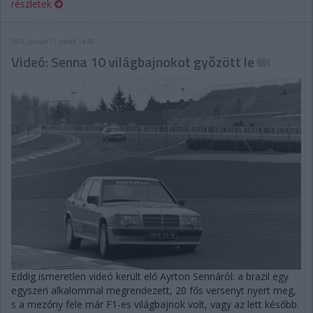
részletek
2016. január 11. hétfő, 14:35
Videó: Senna 10 világbajnokot győzött le
Eddig ismeretlen videó került elő Ayrton Sennáról: a brazil egy
egyszeri alkalommal megrendezett, 20 fős versenyt nyert meg,
s a mezőny fele már F1-es világbajnok volt, vagy az lett később.