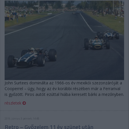
John Surtees dominálta az 1966-os év mexikói szezonzáróját a
Cooperrel – úgy, hogy az év korábbi részében már a Ferrarival
is győzött. Piros autót ezúttal hiába keresett bárki a mezőnyben.
részletek
2016. június 3. péntek, 14:48
Retro – Győzelem 11 év szünet után