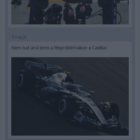
4 napja
Nem tud úrrá lenni a fékproblémákon a Cadillac