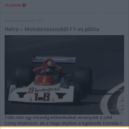
részletek
2015. december 28. hétfő, 13:17
Retro – Motokrosszosból F1-es pilóta
Több mint egy évtizedig kétkerekűkkel versenyzett a svéd
Conny Andersson, aki a maga idejében a legidősebb Formula-1-
es újonc volt, és övé az egyik legrövidebb pályafutás is: öt