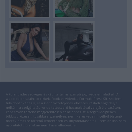
A Formula.hu szöveges és képi tartalma szerzői jogi védelem alatt áll. A
weboldalon található cikkek, fotók és videók a Formula Press Kft. szellemi
tulajdonát képezik, és a kiadó vezetőjének előzetes írásbeli engedélye
nélkül – a szolgáltatás rendeltetésszerű használatával velejáró olvasáson,
képernyőn történő megjelenítésen és az ehhez szükséges ideiglenes
többszörözésen, továbbá a személyes, nem-kereskedelmi célból történő
merevlemezre történő lementésen és kinyomtatáson túl - sem online, sem
nyomtatott formában nem használhatóak fel.