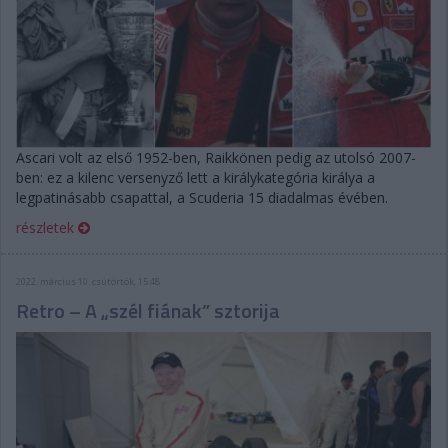
Ascari volt az első 1952-ben, Raikkönen pedig az utolsó 2007-
ben: ez a kilenc versenyző lett a királykategória királya a
legpatinásabb csapattal, a Scuderia 15 diadalmas évében.
részletek
2022. március 10. csütörtök, 15:48
Retro – A „szél fiának” sztorija