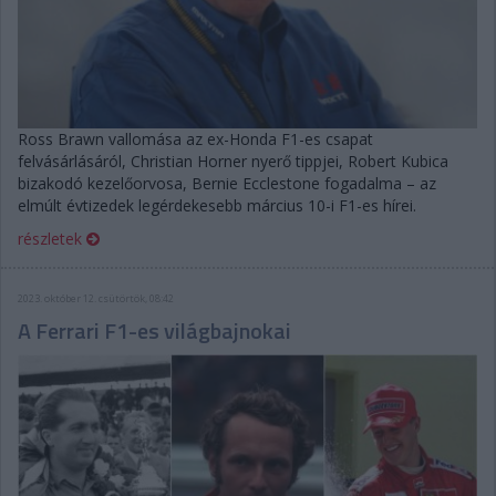
Ross Brawn vallomása az ex-Honda F1-es csapat
felvásárlásáról, Christian Horner nyerő tippjei, Robert Kubica
bizakodó kezelőorvosa, Bernie Ecclestone fogadalma – az
elmúlt évtizedek legérdekesebb március 10-i F1-es hírei.
részletek
2023. október 12. csütörtök, 08:42
A Ferrari F1-es világbajnokai