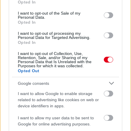
Opted In
vissza a Honda: csaknem fél évszázaddal korábban szintén az
use your data for below specified purposes in below Google
F1 egyik legjobbját csábították magukhoz. Akkor egy győzelem
consent section.
I want to opt-out of the Sale of my
lett az eredmény.
Personal Data.
Opted In
részletek
I want to opt-out of processing my
Personal Data for Targeted Advertising.
előző hírek
következő hírek
Opted In
I want to opt-out of Collection, Use,
Retention, Sale, and/or Sharing of my
Personal Data that Is Unrelated with the
Hallgasd meg a Formula Podcast
Purposes for which it was collected.
legfrissebb adását!
Opted Out
Google consents
I want to allow Google to enable storage
related to advertising like cookies on web or
Kövess minket a Facebookon
device identifiers in apps.
I want to allow my user data to be sent to
Google for online advertising purposes.