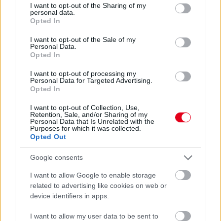
not limited to your visit or usage behaviour. You may click to
I want to opt-out of the Sharing of my
personal data.
grant or deny consent to Google and its third-party tags to
Opted In
use your data for below specified purposes in below Google
consent section.
I want to opt-out of the Sale of my
Personal Data.
Az F1 sportért felelős vezetője, Ross Brawn úgy gondolja, Max
Opted In
Verstappennek ideje lenne már tanulnia a hibáiból, ha be
szeretné írni magát a Formula-1 históriás könyvébe.
I want to opt-out of processing my
Personal Data for Targeted Advertising.
részletek
Opted In
I want to opt-out of Collection, Use,
előző hírek
következő hírek
Retention, Sale, and/or Sharing of my
Personal Data that Is Unrelated with the
Purposes for which it was collected.
Opted Out
Hallgasd meg a Formula Podcast
Google consents
legfrissebb adását!
I want to allow Google to enable storage
related to advertising like cookies on web or
device identifiers in apps.
Kövess minket a Facebookon
I want to allow my user data to be sent to