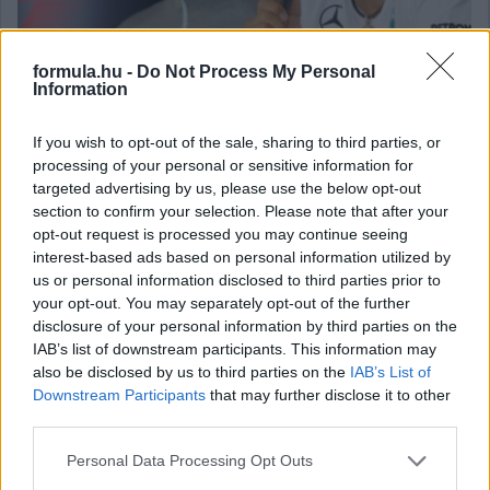
formula.hu -
Do Not Process My Personal
Michael Schumacher és Lewis Hamilton csak három közös
Information
szezont töltöttek a Formula-1-ben, és egyikük sem volt épp
akkor a csúcson, így nehéz megmondani, melyikük jobb. Azért
Ross Brawn megpróbálta.
If you wish to opt-out of the sale, sharing to third parties, or
processing of your personal or sensitive information for
részletek
targeted advertising by us, please use the below opt-out
section to confirm your selection. Please note that after your
2019. október 30. szerda, 09:01
opt-out request is processed you may continue seeing
Brawn: Verstappennek tanulnia kell hibáiból
interest-based ads based on personal information utilized by
us or personal information disclosed to third parties prior to
your opt-out. You may separately opt-out of the further
disclosure of your personal information by third parties on the
IAB’s list of downstream participants. This information may
also be disclosed by us to third parties on the
IAB’s List of
Downstream Participants
that may further disclose it to other
third parties.
Please note that this website/app uses one or more Google
Personal Data Processing Opt Outs
services and may gather and store information including but