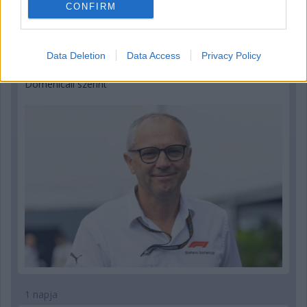
CONFIRM
23 órája
Data Deletion
Data Access
Privacy Policy
Az F1-es Német Nagydíj „mindenképpen megvalósul”
Domenicali szerint
1 napja