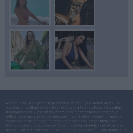
A Formula.hu szöveges és képi tartalma szerzői jogi védelem alatt áll. A
weboldalon található cikkek, fotók és videók a Formula Press Kft. szellemi
tulajdonát képezik, és a kiadó vezetőjének előzetes írásbeli engedélye
nélkül – a szolgáltatás rendeltetésszerű használatával velejáró olvasáson,
képernyőn történő megjelenítésen és az ehhez szükséges ideiglenes
többszörözésen, továbbá a személyes, nem-kereskedelmi célból történő
merevlemezre történő lementésen és kinyomtatáson túl - sem online, sem