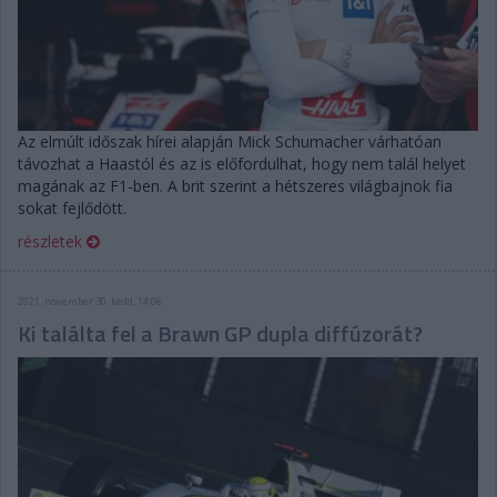
Az elmúlt időszak hírei alapján Mick Schumacher várhatóan
távozhat a Haastól és az is előfordulhat, hogy nem talál helyet
magának az F1-ben. A brit szerint a hétszeres világbajnok fia
sokat fejlődött.
részletek
2021. november 30. kedd, 14:06
Ki találta fel a Brawn GP dupla diffúzorát?