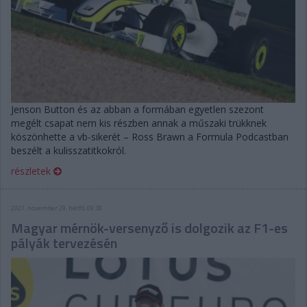
Jenson Button és az abban a formában egyetlen szezont
megélt csapat nem kis részben annak a műszaki trükknek
köszönhette a vb-sikerét – Ross Brawn a Formula Podcastban
beszélt a kulisszatitkokról.
részletek
2021. november 29. hétfő, 09:30
Magyar mérnök-versenyző is dolgozik az F1-es
pályák tervezésén