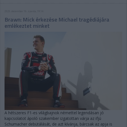
2020. december 16. szerda, 19:14
Brawn: Mick érkezése Michael tragédiájára
emlékeztet minket
A hétszeres F1-es világbajnok némettel legendásan jó
kapcsolatot ápoló szakember izgatottan várja az ifjú
Schumacher debütálását, de azt kívánja, bárcsak az apja is