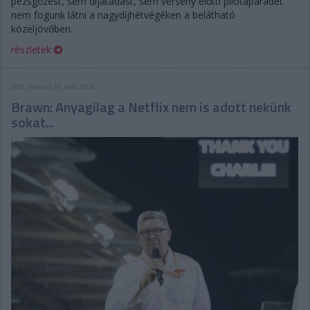
pezsgőzést, sem díjátadást, sem verseny előtti pilótaparádét
nem fogunk látni a nagydíjhétvégéken a belátható
közeljövőben.
részletek
2020. március 10. kedd, 00:26
Brawn: Anyagilag a Netflix nem is adott nekünk
sokat...