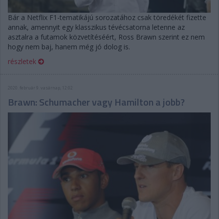
Bár a Netflix F1-tematikájú sorozatához csak töredékét fizette
annak, amennyit egy klasszikus tévécsatorna letenne az
asztalra a futamok közvetítéséért, Ross Brawn szerint ez nem
hogy nem baj, hanem még jó dolog is.
részletek
2020. február 9. vasárnap, 12:02
Brawn: Schumacher vagy Hamilton a jobb?