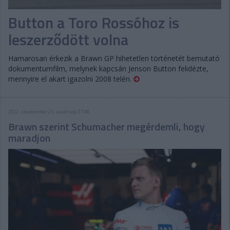
Button a Toro Rossóhoz is
leszerződött volna
Hamarosan érkezik a Brawn GP hihetetlen történetét bemutató
dokumentumfilm, melynek kapcsán Jenson Button felidézte,
mennyire el akart igazolni 2008 telén.
2022. szeptember 25. vasárnap, 07:48
Brawn szerint Schumacher megérdemli, hogy
maradjon