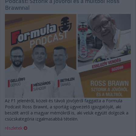
Podcast: Sztorik a jövőről és a múltból Ross
Brawnnal
Az F1 jelenéről, közeli és távoli jövőjéről faggatta a Formula
Podcast Ross Brawnt, a sportág ügyvezető igazgatóját, aki
beszélt arról a magyar mérnökről is, aki velük együtt dolgozik a
csúcskategória izgalmasabbá tételén.
részletek