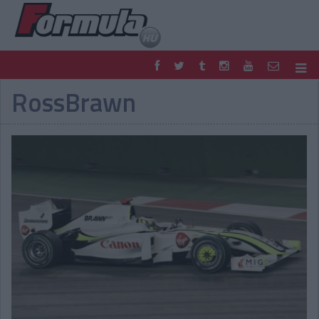
RossBrawn
F1
PARC FERMÉ
FORMULA
MOTOR
NEMZETKÖZI
HAZAI
RETRO
EGYÉB
PODCAST
SHOP
LIVE
TIPPJÁTÉK
DIGITÁLIS MAGAZIN
PONTÁLLÁSOK
VERSENYNAPTÁRAK