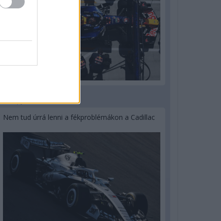
3 napja
Nem tud úrrá lenni a fékproblémákon a Cadillac