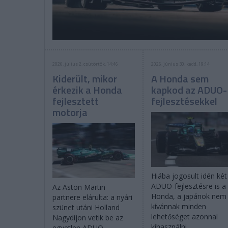
2026. július 2. csütörtök, 14:46
2026. június 30. kedd, 19:14
Kiderült, mikor
A Honda sem
érkezik a Honda
kapkod az ADUO-
fejlesztett
fejlesztésekkel
motorja
Hiába jogosult idén két
ADUO-fejlesztésre is a
Az Aston Martin
Honda, a japánok nem
partnere elárulta: a nyári
kívánnak minden
szünet utáni Holland
lehetőséget azonnal
Nagydíjon vetik be az
kihasználni.
egyetlen ADUO-