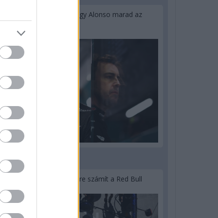
Newey biztos benne, hogy Alonso marad az
Aston Martinnál
3 napja
Lassuló fejlesztési ütemre számít a Red Bull