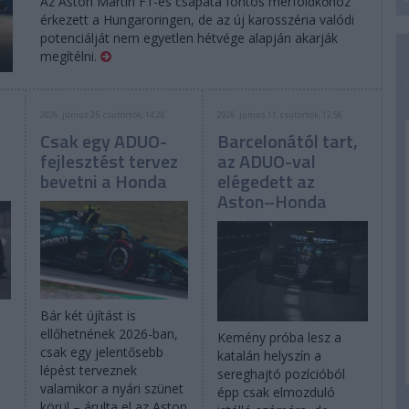
Az Aston Martin F1-es csapata fontos mérföldkőhöz
érkezett a Hungaroringen, de az új karosszéria valódi
potenciálját nem egyetlen hétvége alapján akarják
megítélni.
2026. június 25. csütörtök, 14:20
2026. június 11. csütörtök, 12:56
Csak egy ADUO-
Barcelonától tart,
fejlesztést tervez
az ADUO-val
bevetni a Honda
elégedett az
Aston–Honda
Bár két újítást is
ellőhetnének 2026-ban,
Kemény próba lesz a
csak egy jelentősebb
katalán helyszín a
lépést terveznek
sereghajtó pozícióból
valamikor a nyári szünet
épp csak elmozduló
körül – árulta el az Aston