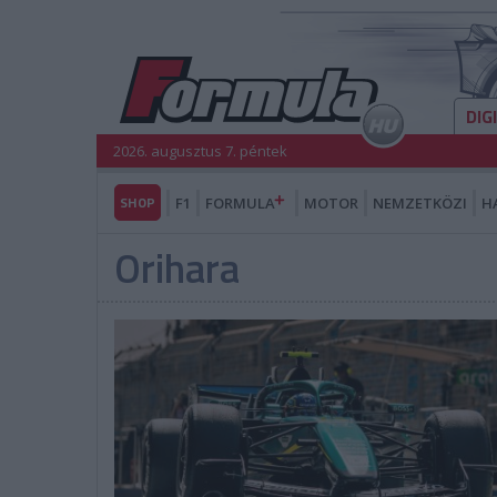
DIG
2026. augusztus 7. péntek
SHOP
F1
FORMULA
MOTOR
NEMZETKÖZI
H
Orihara