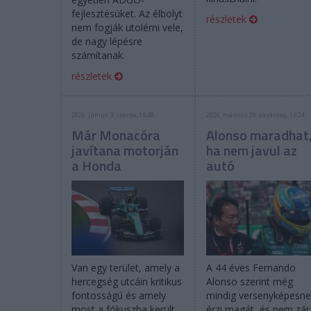
fejlesztésüket. Az élbolyt
részletek
nem fogják utolérni vele,
de nagy lépésre
számítanak.
részletek
2026. június 3. szerda, 15:48
2026. március 29. vasárnap, 13:24
Már Monacóra
Alonso maradhat
javítana motorján
ha nem javul az
a Honda
autó
Van egy terület, amely a
A 44 éves Fernando
hercegség utcáin kritikus
Alonso szerint még
fontosságú és amely
mindig versenyképesn
most a fókuszba került
érzi magát, és nem zár