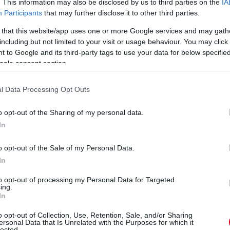
. This information may also be disclosed by us to third parties on the
IA
egyelőre hátrányban
Participants
that may further disclose it to other third parties.
i
vannak az Aston
en
Martinnal együtt, de így
 that this website/app uses one or more Google services and may gath
s
is értékesnek nevezték a
including but not limited to your visit or usage behaviour. You may click 
bahreini F1-es teszten
 to Google and its third-party tags to use your data for below specifi
megtett köröket.
ogle consent section.
részletek
l Data Processing Opt Outs
o opt-out of the Sharing of my personal data.
In
o opt-out of the Sale of my Personal Data.
In
to opt-out of processing my Personal Data for Targeted
ing.
In
o opt-out of Collection, Use, Retention, Sale, and/or Sharing
ersonal Data that Is Unrelated with the Purposes for which it
lected.