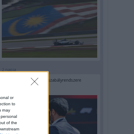
2 napja
Ilyen lehet a jövő F1-es szabályrendszere
Domenicali szerint
sonal or
ection to
ou may
 personal
out of the
 downstream