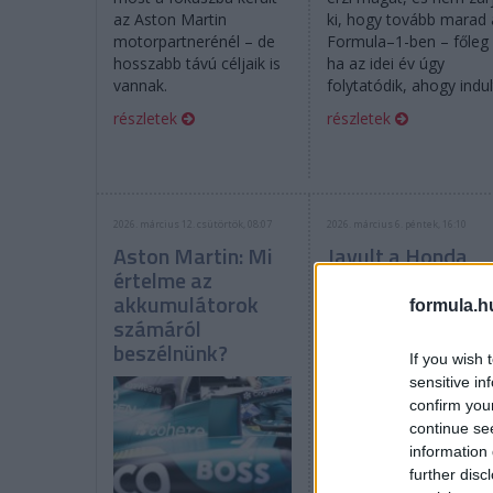
az Aston Martin
ki, hogy tovább marad 
motorpartnerénél – de
Formula–1-ben – főleg
hosszabb távú céljaik is
ha az idei év úgy
vannak.
folytatódik, ahogy indul
részletek
részletek
2026. március 12. csütörtök, 08:07
2026. március 6. péntek, 16:10
Aston Martin: Mi
Javult a Honda
értelme az
helyzete? Már
akkumulátorok
látják a jeleket
formula.h
számáról
beszélnünk?
If you wish 
sensitive in
confirm you
continue se
information 
Kezd megoldódni az
further disc
Aston Martin és a Hon