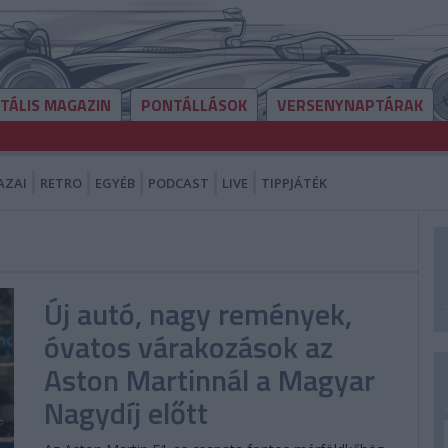
ITÁLIS MAGAZIN
PONTÁLLÁSOK
VERSENYNAPTÁRAK
AZAI
RETRO
EGYÉB
PODCAST
LIVE
TIPPJÁTÉK
Új autó, nagy remények,
óvatos várakozások az
Aston Martinnál a Magyar
Nagydíj előtt