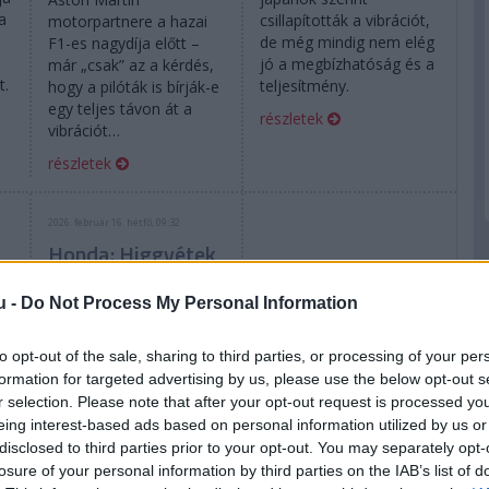
a
csillapították a vibrációt,
motorpartnere a hazai
de még mindig nem elég
F1-es nagydíja előtt –
jó a megbízhatóság és a
már „csak” az a kérdés,
t.
teljesítmény.
hogy a pilóták is bírják-e
egy teljes távon át a
részletek
vibrációt…
részletek
2026. február 16. hétfő, 09:32
Honda: Higgyétek
el, keményen
nyomjuk!
u -
Do Not Process My Personal Information
to opt-out of the sale, sharing to third parties, or processing of your per
formation for targeted advertising by us, please use the below opt-out s
r selection. Please note that after your opt-out request is processed y
eing interest-based ads based on personal information utilized by us or
disclosed to third parties prior to your opt-out. You may separately opt-
Nem tagadja a japán
losure of your personal information by third parties on the IAB’s list of
da
motorgyártó, hogy