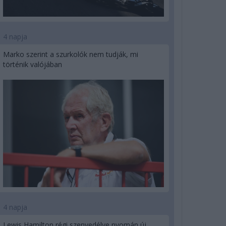
4 napja
Marko szerint a szurkolók nem tudják, mi
történik valójában
4 napja
Lewis Hamilton régi szenvedélye nyomán új