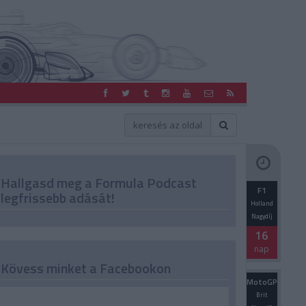
Hallgasd meg a Formula Podcast
F1
legfrissebb adását!
Holland
Nagydíj
16
nap
Kövess minket a Facebookon
MotoGP
Brit