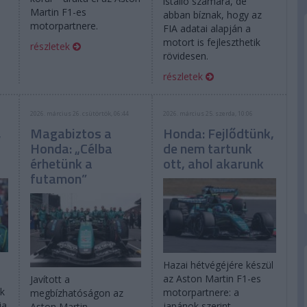
istálló számára, de
Martin F1-es
abban bíznak, hogy az
motorpartnere.
FIA adatai alapján a
motort is fejleszthetik
részletek
rövidesen.
részletek
2026. március 26. csütörtök, 06:44
2026. március 25. szerda, 10:06
,
Magabiztos a
Honda: Fejlődtünk,
Honda: „Célba
de nem tartunk
érhetünk a
ott, ahol akarunk
futamon”
Hazai hétvégéjére készül
az Aston Martin F1-es
Javított a
ek
motorpartnere: a
megbízhatóságon az
ja
japánok szerint
Aston Martin