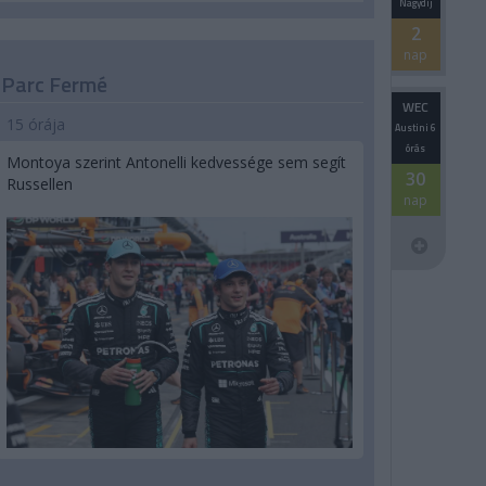
Nagydíj
2
nap
Parc Fermé
WEC
15 órája
Austini 6
órás
Montoya szerint Antonelli kedvessége sem segít
30
Russellen
nap