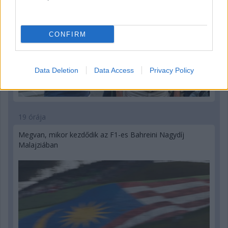
CONFIRM
Data Deletion
Data Access
Privacy Policy
19 órája
Megvan, mikor kezdődik az F1-es Bahreini Nagydíj
Malajziában