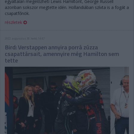
egyáltalán megelőzheti Lewis Hamiltont, George Russell
azonban sokszor megtette idén. Hollandiában szívta is a fogát a
csapatfőnök.
részletek
2022. augusztus 30. kedd, 14:47
Bird: Verstappen annyira porrá zúzza
csapattársait, amennyire még Hamilton sem
tette