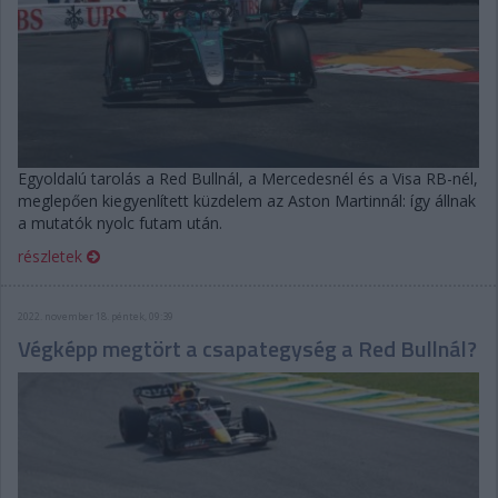
Egyoldalú tarolás a Red Bullnál, a Mercedesnél és a Visa RB-nél,
meglepően kiegyenlített küzdelem az Aston Martinnál: így állnak
a mutatók nyolc futam után.
részletek
2022. november 18. péntek, 09:39
Végképp megtört a csapategység a Red Bullnál?