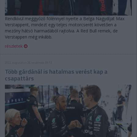
Rendkívül meggyőző fölénnyel nyerte a Belga Nagydíjat Max
Verstappent, mindezt egy teljes motorcserét követően a
mezőny hátsó harmadából rajtolva. A Red Bull remek, de
Verstappen még inkább.
részletek
2022. augusztus 28. vasárnap, 09:13
Több gárdánál is hatalmas verést kap a
csapattárs