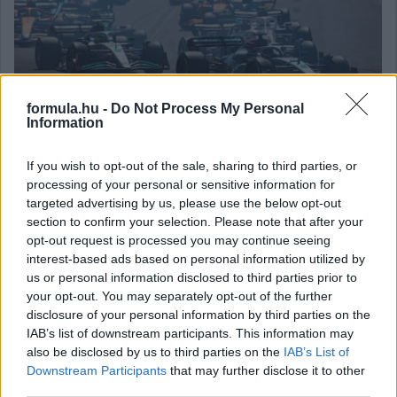
formula.hu -
Do Not Process My Personal
Information
Félidejéhez érkezett a Formula-1-es szezon Ausztriában, így
már valós képet kaphatunk a csapattársak időmérős
If you wish to opt-out of the sale, sharing to third parties, or
teljesítményéről. Lássuk, ki hogyan teljesít eddig a
processing of your personal or sensitive information for
kvalifikációkon.
targeted advertising by us, please use the below opt-out
section to confirm your selection. Please note that after your
részletek
opt-out request is processed you may continue seeing
interest-based ads based on personal information utilized by
us or personal information disclosed to third parties prior to
2022. május 25. szerda, 09:36
Hamilton: Russell-lel egyenlők vagyunk a
your opt-out. You may separately opt-out of the further
disclosure of your personal information by third parties on the
csapatnál
IAB’s list of downstream participants. This information may
also be disclosed by us to third parties on the
IAB’s List of
Downstream Participants
that may further disclose it to other
third parties.