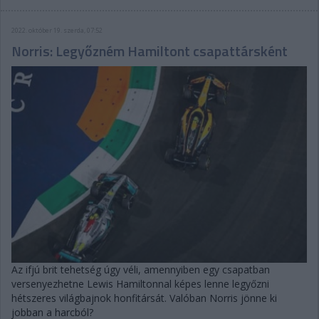
2022. október 19. szerda, 07:52
Norris: Legyőzném Hamiltont csapattársként
Az ifjú brit tehetség úgy véli, amennyiben egy csapatban
versenyezhetne Lewis Hamiltonnal képes lenne legyőzni
hétszeres világbajnok honfitársát. Valóban Norris jönne ki
jobban a harcból?