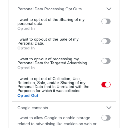
Please note that this website/app uses one or more Google
Personal Data Processing Opt Outs
services and may gather and store information including but
not limited to your visit or usage behaviour. You may click to
I want to opt-out of the Sharing of my
personal data.
grant or deny consent to Google and its third-party tags to
Opted In
use your data for below specified purposes in below Google
consent section.
I want to opt-out of the Sale of my
Personal Data.
Opted In
I want to opt-out of processing my
Personal Data for Targeted Advertising.
Lewis Hamilton úgy véli, egyáltalán nem vezérpilóta a
Opted In
Mercedesnél, teljesen egyforma feltételekkel versenyezhetnek
George Russell-lel. A veterán brit a hátsóbb alakzatban is élvezi
I want to opt-out of Collection, Use,
a csatákat.
Retention, Sale, and/or Sharing of my
Personal Data that Is Unrelated with the
részletek
Purposes for which it was collected.
Opted Out
előző hírek
következő hírek
Google consents
I want to allow Google to enable storage
related to advertising like cookies on web or