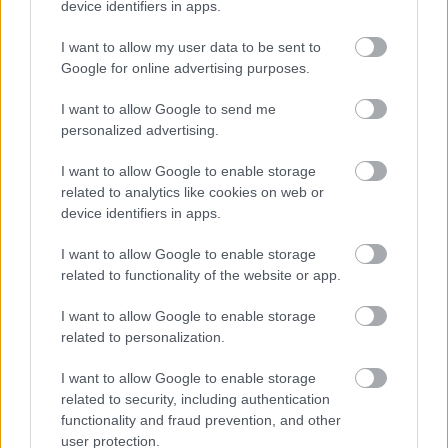
Hallgasd meg a Formula Podcast
device identifiers in apps.
legfrissebb adását!
I want to allow my user data to be sent to
Google for online advertising purposes.
I want to allow Google to send me
Kövess minket a Facebookon
personalized advertising.
I want to allow Google to enable storage
related to analytics like cookies on web or
device identifiers in apps.
I want to allow Google to enable storage
Parc Fermé
related to functionality of the website or app.
13 órája
I want to allow Google to enable storage
Hakkinen megtartaná a Norris-Piastri párost a
related to personalization.
McLarennél, nem borítaná fel Verstappenért
I want to allow Google to enable storage
related to security, including authentication
functionality and fraud prevention, and other
user protection.