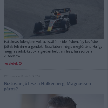
Hatalmas fölényben volt az istálló az idei évben, így kevésbé
jöttek felszínre a gondok, Brazíliában mégis megtörtént. Ha így
megy az adok-kapok a gárdán belül, mi lesz, ha szoros a
küzdelem?
részletek
2022. november 17. csütörtök, 17:46
Biztosan jó lesz a Hülkenberg-Magnussen
páros?