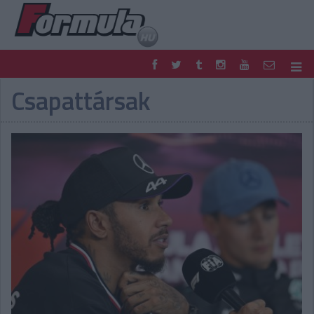
Csapattársak
F1
PARC FERMÉ
FORMULA
MOTOR
NEMZETKÖZI
HAZAI
RETRO
EGYÉB
PODCAST
SHOP
LIVE
TIPPJÁTÉK
DIGITÁLIS MAGAZIN
PONTÁLLÁSOK
VERSENYNAPTÁRAK