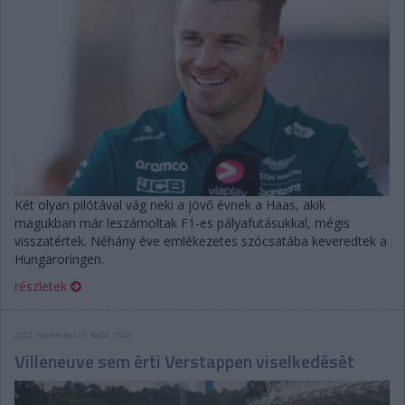
Két olyan pilótával vág neki a jövő évnek a Haas, akik
magukban már leszámoltak F1-es pályafutásukkal, mégis
visszatértek. Néhány éve emlékezetes szócsatába keveredtek a
Hungaroringen.
részletek
2022. november 15. kedd, 15:41
Villeneuve sem érti Verstappen viselkedését