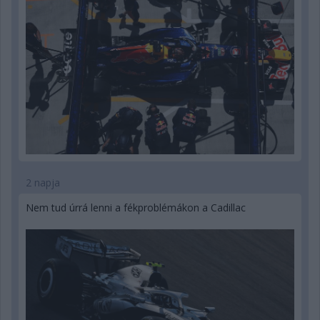
2 napja
Nem tud úrrá lenni a fékproblémákon a Cadillac