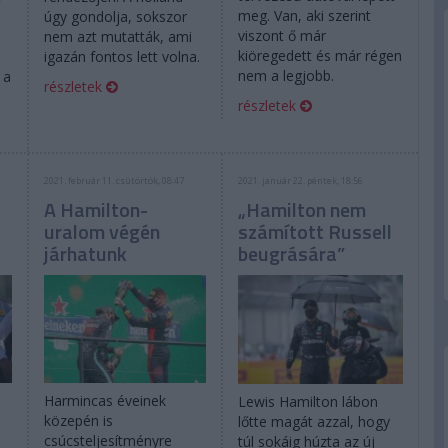
meg. Van, aki szerint
úgy gondolja, sokszor
viszont ő már
nem azt mutatták, ami
kiöregedett és már régen
igazán fontos lett volna.
nem a legjobb.
 a
részletek
részletek
2021. február 11. csütörtök, 08:47
2021. január 22. péntek, 18:56
A Hamilton-
„Hamilton nem
uralom végén
számított Russell
járhatunk
beugrására”
Harmincas éveinek
Lewis Hamilton lábon
közepén is
lőtte magát azzal, hogy
csúcsteljesítményre
túl sokáig húzta az új