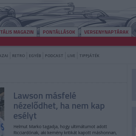
ITÁLIS MAGAZIN
PONTÁLLÁSOK
VERSENYNAPTÁRAK
AZAI
RETRO
EGYÉB
PODCAST
LIVE
TIPPJÁTÉK
Lawson másfelé
nézelődhet, ha nem kap
esélyt
Helmut Marko tagadja, hogy ultimátumot adott
Ricciardónak, aki kemény kritikát kapott máshonnan,