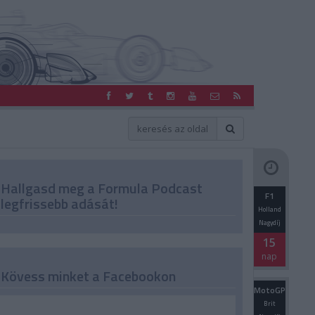
Hallgasd meg a Formula Podcast
F1
legfrissebb adását!
Holland
Nagydíj
15
nap
Kövess minket a Facebookon
MotoGP
Brit