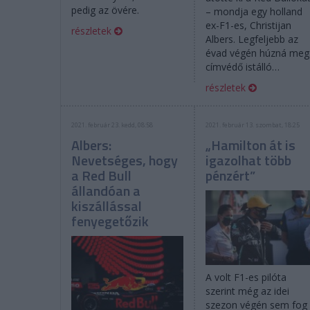
pedig az övére.
– mondja egy holland
ex-F1-es, Christijan
részletek
Albers. Legfeljebb az
évad végén húzná meg
címvédő istálló…
részletek
2021. február 23. kedd, 08:58
2021. február 13. szombat, 18:25
Albers:
„Hamilton át is
Nevetséges, hogy
igazolhat több
a Red Bull
pénzért”
állandóan a
kiszállással
fenyegetőzik
A volt F1-es pilóta
szerint még az idei
szezon végén sem fog