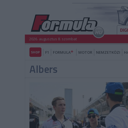
DIG
2026. augusztus 8. szombat
SHOP
F1
FORMULA
MOTOR
NEMZETKÖZI
H
Albers