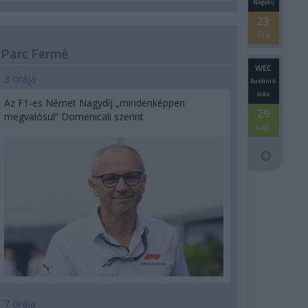
Nagydíj
23
óra
Parc Fermé
WEC
3 órája
Austini 6
órás
Az F1-es Német Nagydíj „mindenképpen
29
megvalósul” Domenicali szerint
nap
7 órája