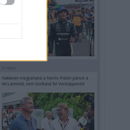
2 napja
Hakkinen megtartaná a Norris-Piastri párost a
McLarennél, nem borítaná fel Verstappenért