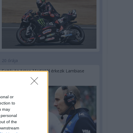
20 órája
Sajtó: Az Aston Martintól érkezik Lambiase
utódja a Red Bullhoz?
sonal or
ection to
ou may
 personal
out of the
 downstream