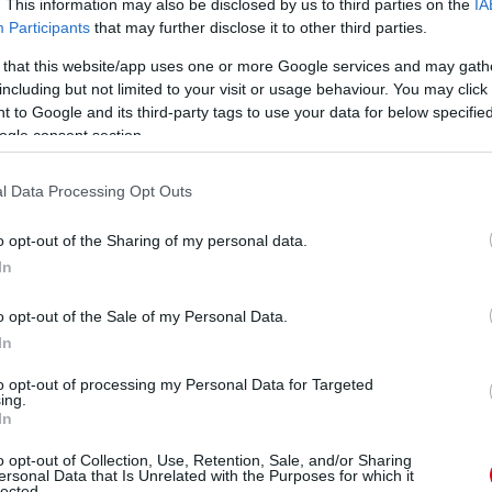
. This information may also be disclosed by us to third parties on the
IA
k
Participants
that may further disclose it to other third parties.
Egy korábbi F1-es pilóta
Egy korábbi Formula-1-
szerint az autó
es pilóta szerint Max
 that this website/app uses one or more Google services and may gath
teljességgel Max
Verstappen remek
including but not limited to your visit or usage behaviour. You may click 
k
Verstappenre van
munkát végez, de
 to Google and its third-party tags to use your data for below specifi
szabva, ami nem is baj,
stratégiai kérdésekben
ogle consent section.
hiszen ő a gyorsabb -
nem tud okosabb lenni
viszont Albon
egy csapat ezzel
egyszerűen nem tudja
l Data Processing Opt Outs
foglalkozó mérnöknél.
úgy vezetni, mint a
részletek
holland.
o opt-out of the Sharing of my personal data.
In
részletek
o opt-out of the Sale of my Personal Data.
következő hírek
In
to opt-out of processing my Personal Data for Targeted
ing.
In
o opt-out of Collection, Use, Retention, Sale, and/or Sharing
ersonal Data that Is Unrelated with the Purposes for which it
lected.