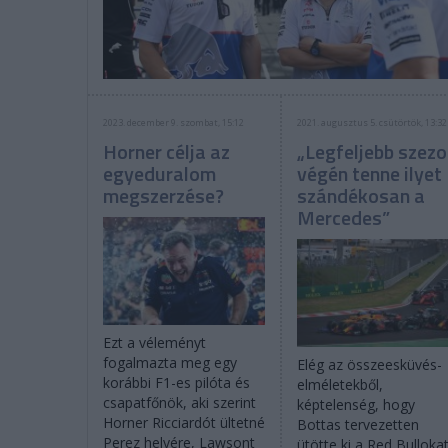
2023. december 9. szombat, 15:12
2021. augusztus 5. csütörtök, 13:32
Horner célja az
„Legfeljebb szez
egyeduralom
végén tenne ilyet
megszerzése?
szándékosan a
Mercedes”
Ezt a véleményt
fogalmazta meg egy
Elég az összeesküvés-
korábbi F1-es pilóta és
elméletekből,
csapatfőnök, aki szerint
képtelenség, hogy
Horner Ricciardót ültetné
Bottas tervezetten
Perez helyére, Lawsont
ütötte ki a Red Bulloka