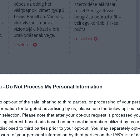
képes az eddig hét
szerződése aláírását,
világbajnoki címet gyűjtő
mivel George Russell
i,
Lewis Hamilton. Vannak,
beugrása beárazta őt –
is
akik viszont már azt
véli egy korábbi F1-es
vizionálják, közel a brit
pilóta.
.
uralkodásának vége.
részletek
részletek
2020. október 21. szerda, 10:28
2020. augusztus 19. szerda, 09:20
u -
Do Not Process My Personal Information
Ezért szenved
„Max nem láthat
”
ennyire Albon a
mindent, de a
to opt-out of the sale, sharing to third parties, or processing of your per
Red Bullnál
mérnök igen”
formation for targeted advertising by us, please use the below opt-out s
r selection. Please note that after your opt-out request is processed y
eing interest-based ads based on personal information utilized by us or
disclosed to third parties prior to your opt-out. You may separately opt-
losure of your personal information by third parties on the IAB’s list of