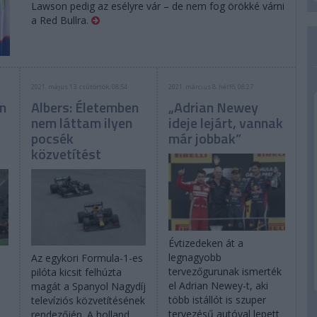
Lawson pedig az esélyre vár – de nem fog örökké várni
a Red Bullra.
2021. május 13. csütörtök, 08:54
2021. március 8. hétfő, 08:27
on
Albers: Életemben
„Adrian Newey
nem láttam ilyen
ideje lejárt, vannak
pocsék
már jobbak”
közvetítést
Évtizedeken át a
legnagyobb
Az egykori Formula-1-es
tervezőgurunak ismerték
pilóta kicsit felhúzta
el Adrian Newey-t, aki
magát a Spanyol Nagydíj
több istállót is szuper
televíziós közvetítésének
tervezésű autóval lepett
t
rendezőjén. A holland