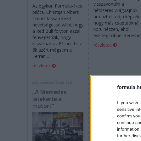
visszavonulni a
Az egykori Formula-1-es
hétszeres világbajnok,
pilóta, Christijan Albers
ám azt el tudja képzeln
szerint lassan kezd
hogy más csapatoknál 
nevetségessé válni, hogy
körülnézzen, ahol
a Red Bull folyton azzal
esetleg többet kereshet
fenyegetőzik, hogy
kiszállnak az F1-ből, hisz
részletek
ők azért mégsem a
Ferrari…
részletek
2020. december 15. kedd, 15:40
2020. november 18. szerda, 17:41
formula.h
„A Mercedes
„Hamilton is úgy
letekerte a
jár, mint DiCaprio
If you wish 
motort”
sensitive in
confirm you
continue se
information 
further disc