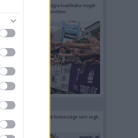
Kerékpáros világbajnokságra kvalifikálta magát
Bottas az F1-es nyári szünetben
2 napja
Montoya szerint Antonelli kedvessége sem segít
Russellen