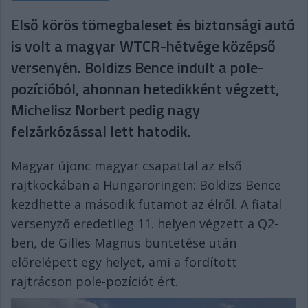
Első körös tömegbaleset és biztonsági autó
is volt a magyar WTCR-hétvége középső
versenyén. Boldizs Bence indult a pole-
pozícióból, ahonnan hetedikként végzett,
Michelisz Norbert pedig nagy
felzárkózással lett hatodik.
Magyar újonc magyar csapattal az első
rajtkockában a Hungaroringen: Boldizs Bence
kezdhette a második futamot az élről. A fiatal
versenyző eredetileg 11. helyen végzett a Q2-
ben, de Gilles Magnus büntetése után
előrelépett egy helyet, ami a fordított
rajtrácson pole-pozíciót ért.