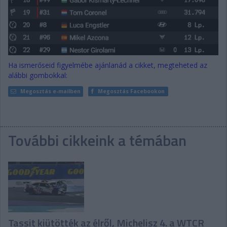
Ha ismerőseid figyelmébe ajánlanád a cikket, megteheted az
alábbi gombokkal:
Megosztás e-mailben
Megosztás Facebookon
További cikkeink a témában
Tassit kiütötték az élről, Michelisz 4. a WTCR