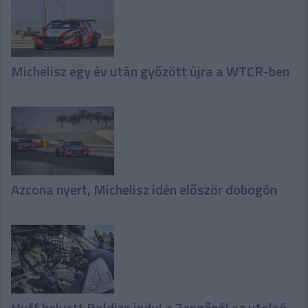
Michelisz egy év után győzött újra a WTCR-ben
Azcona nyert, Michelisz idén először dobogón
Huff helyett Boldizs indul a Zengőnél az utolsó