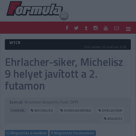
F1
PARC FERMÉ
WTCR
2020. október 18. vasárnap, 12:56
FORMULA
MOTOR
Ehrlacher-siker, Michelisz
NEMZETKÖZI
HAZAI
RETRO
EGYÉB
9 helyet javított a 2.
PODCAST
SHOP
LIVE
TIPPJÁTÉK
futamon
DIGITÁLIS MAGAZIN
PONTÁLLÁSOK
VERSENYNAPTÁRAK
Szerző:
Strommer Benjamin, Fotó: DPPI
Címkék:
MICHELISZ
HUNGARORING
EHRLACHER
BOLDIZS
Megosztás e-mailben
Megosztás Facebookon