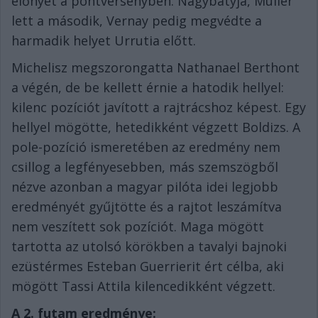
előnyét a pontversenyben. Nagybátyja, Muller
lett a második, Vernay pedig megvédte a
harmadik helyet Urrutia előtt.
Michelisz megszorongatta Nathanael Berthont
a végén, de be kellett érnie a hatodik hellyel:
kilenc pozíciót javított a rajtrácshoz képest. Egy
hellyel mögötte, hetedikként végzett Boldizs. A
pole-pozíció ismeretében az eredmény nem
csillog a legfényesebben, más szemszögből
nézve azonban a magyar pilóta idei legjobb
eredményét gyűjtötte és a rajtot leszámítva
nem veszített sok pozíciót. Maga mögött
tartotta az utolsó körökben a tavalyi bajnoki
ezüstérmes Esteban Guerrierit ért célba, aki
mögött Tassi Attila kilencedikként végzett.
A 2. futam eredménye: