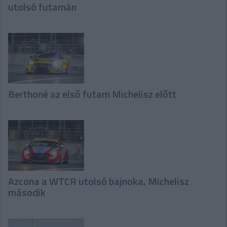
utolsó futamán
Berthoné az első futam Michelisz előtt
Azcona a WTCR utolsó bajnoka, Michelisz
második