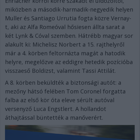
Ehrlacher körről körre szakadt el üldözőitől,
miközben a második-harmadik-negyedik helyen
Muller és Santiago Urrutia fogta közre Vernay-
t, aki az Alfa Romeóval hősiesen állta sarat a
két Lynk & Cóval szemben. Hátrébb magyar sor
alakult ki: Michelisz Norbert a 15. rajthelyről
már a 4. körben feltornázta magát a hatodik
helyre, megelőzve az eddigre hetedik pozícióba
visszaeső Boldizst, valamint Tassi Attilát.
A 8. körben beküldték a biztonsági autót: a
mezőny hátsó felében Tom Coronel forgatta
falba az első kör óta eleve sérült autóval
versenyző Luca Engstlert. A hollandot
áthajtással büntették a manőverért.