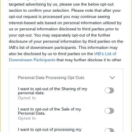
targeted advertising by us, please use the below opt-out
Hallgasd meg a Formula Podcast
section to confirm your selection. Please note that after your
legfrissebb adását!
opt-out request is processed you may continue seeing
interest-based ads based on personal information utilized by
us or personal information disclosed to third parties prior to
your opt-out. You may separately opt-out of the further
disclosure of your personal information by third parties on the
Kövess minket a Facebookon
IAB’s list of downstream participants. This information may
also be disclosed by us to third parties on the
IAB’s List of
Downstream Participants
that may further disclose it to other
third parties.
Please note that this website/app uses one or more Google
Personal Data Processing Opt Outs
Parc Fermé
services and may gather and store information including but
not limited to your visit or usage behaviour. You may click to
I want to opt-out of the Sharing of my
personal data.
29 perce
grant or deny consent to Google and its third-party tags to
Opted In
use your data for below specified purposes in below Google
Montoya szerint Antonelli kedvessége sem segít
consent section.
I want to opt-out of the Sale of my
Russellen
Personal Data.
Opted In
I want to opt-out of processing my