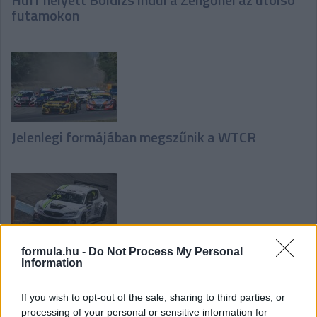
futamokon
Jelenlegi formájában megszűnik a WTCR
formula.hu -
Do Not Process My Personal
Huff ismét győzött a Zengővel, Michelisz a 4.
Information
If you wish to opt-out of the sale, sharing to third parties, or
processing of your personal or sensitive information for