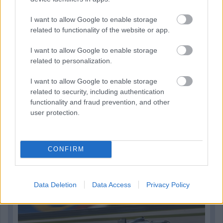
I want to allow Google to enable storage
related to functionality of the website or app.
I want to allow Google to enable storage
related to personalization.
I want to allow Google to enable storage
1 napja
related to security, including authentication
functionality and fraud prevention, and other
Megvan, mikor kezdődik az F1-es Bahreini Nagydíj
user protection.
Malajziában
CONFIRM
Data Deletion
Data Access
Privacy Policy