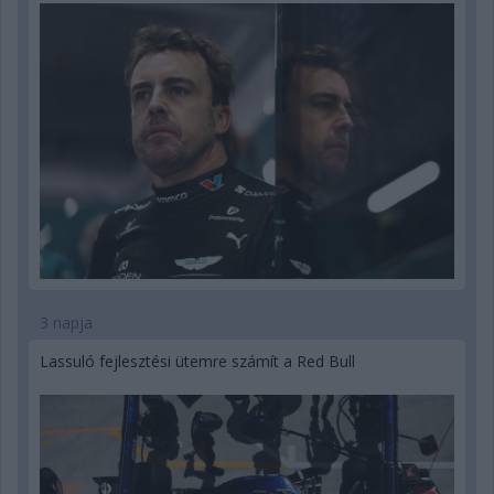
3 napja
Lassuló fejlesztési ütemre számít a Red Bull