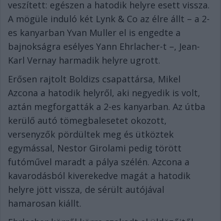
veszített: egészen a hatodik helyre esett vissza.
A mögüle induló két Lynk & Co az élre állt – a 2-
es kanyarban Yvan Muller el is engedte a
bajnokságra esélyes Yann Ehrlacher-t –, Jean-
Karl Vernay harmadik helyre ugrott.
Erősen rajtolt Boldizs csapattársa, Mikel
Azcona a hatodik helyről, aki negyedik is volt,
aztán megforgatták a 2-es kanyarban. Az útba
kerülő autó tömegbalesetet okozott,
versenyzők pördültek meg és ütköztek
egymással, Nestor Girolami pedig törött
futóművel maradt a pálya szélén. Azcona a
kavarodásból kiverekedve magát a hatodik
helyre jött vissza, de sérült autójával
hamarosan kiállt.