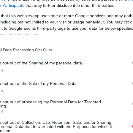
s a Doriane Pin nevével fémjelzett #30-as
Participants
that may further disclose it to other third parties.
előzve az Inter Europol két egységét, míg az
 that this website/app uses one or more Google services and may gath
including but not limited to your visit or usage behaviour. You may click 
eted az alábbi gombokkal:
 to Google and its third-party tags to use your data for below specifi
ogle consent section.
l Data Processing Opt Outs
o opt-out of the Sharing of my personal data.
In
o opt-out of the Sale of my Personal Data.
In
to opt-out of processing my Personal Data for Targeted
ing.
In
o opt-out of Collection, Use, Retention, Sale, and/or Sharing
ersonal Data that Is Unrelated with the Purposes for which it
lected.