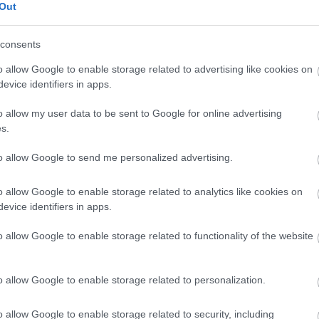
Out
n
consents
o allow Google to enable storage related to advertising like cookies on
evice identifiers in apps.
o allow my user data to be sent to Google for online advertising
s.
LM24 20. óra:
LM24 16. óra:
Cadillac vs. Toyota
Irányít az állva
to allow Google to send me personalized advertising.
-i
vs. BMW
maradt Cadillac
o allow Google to enable storage related to analytics like cookies on
evice identifiers in apps.
o allow Google to enable storage related to functionality of the website
o allow Google to enable storage related to personalization.
Jenson Button
Beültetné
o allow Google to enable storage related to security, including