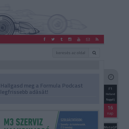
Hallgasd meg a Formula Podcast
F1
legfrissebb adását!
Holland
Nagydíj
16
nap
MotoGP