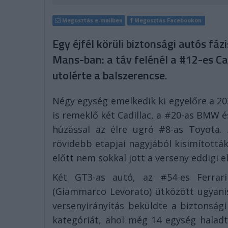
Megosztás e-mailben
Megosztás Facebookon
Egy éjfél körüli biztonsági autós fá
Mans-ban: a táv felénél a #12-es Cad
utolérte a balszerencse.
Négy egység emelkedik ki egyelőre a 20
is remeklő két Cadillac, a #20-as BMW é
húzással az élre ugró #8-as Toyota.
rövidebb etapjai nagyjából kisimították
előtt nem sokkal jött a verseny eddigi el
Két GT3-as autó, az #54-es Ferrari
(Giammarco Levorato) ütközött ugyanis
versenyirányítás beküldte a biztonság
kategóriát, ahol még 14 egység haladt