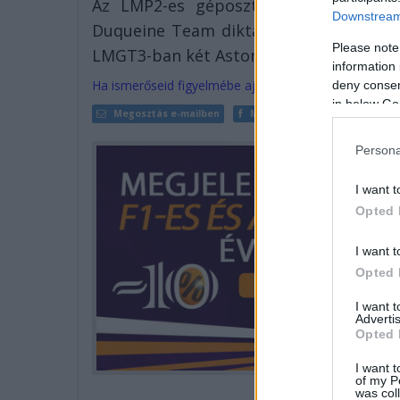
Az LMP2-es géposztályban továbbra i
Downstream 
Duqueine Team diktálta a tempót, meg
Please note
LMGT3-ban két Aston Martin vezetett.
information 
Ha ismerőseid figyelmébe ajánlanád a cikket, megteh
deny consent
in below Go
Megosztás e-mailben
Megosztás Facebookon
Persona
I want t
Opted 
I want t
Opted 
I want 
Advertis
Opted 
I want t
of my P
was col