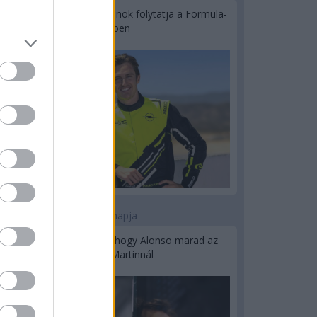
Újabb korábbi F2-es bajnok folytatja a Formula-
E-ben
2 napja
Newey biztos benne, hogy Alonso marad az
Aston Martinnál