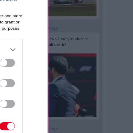
er and store
to grant or
2 napja
ed purposes
Ilyen lehet a jövő F1-es szabályrendszere
Domenicali szerint
2 napja