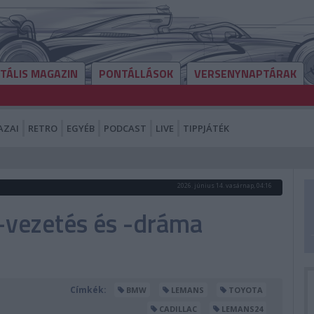
ITÁLIS MAGAZIN
PONTÁLLÁSOK
VERSENYNAPTÁRAK
AZAI
RETRO
EGYÉB
PODCAST
LIVE
TIPPJÁTÉK
2026. június 14. vasárnap, 04:16
c-vezetés és -dráma
Címkék:
BMW
LEMANS
TOYOTA
CADILLAC
LEMANS24