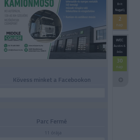
Brit
Nagydíj
2
nap
WEC
Austini 6
órás
30
nap
Kövess minket a Facebookon
Parc Fermé
11 órája