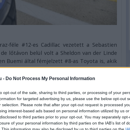
raz-féle #12-es Cadillac vezetett a Sebastien
 de lőtávon belül volt a Sheldon van der Linde
n Buemi által fémjelzett #8-as Toyota is, akik
zajlott. Utóbbi viszont bokszutca-áthajtásos
lós kihágás miatt, a #38-ast pedig épp ezekben
u -
Do Not Process My Personal Information
, így ők körhátrányba kerülve kiszálltak a fő
to opt-out of the sale, sharing to third parties, or processing of your per
formation for targeted advertising by us, please use the below opt-out s
 #7-es Toyotát, míg a Ferrarik közül az #51-es
r selection. Please note that after your opt-out request is processed y
eing interest-based ads based on personal information utilized by us or
yével. A pole-pozíciós #15-ös BMW-nek pocsék
disclosed to third parties prior to your opt-out. You may separately opt-
án egy kontaktot követően defektet is kaptak.
losure of your personal information by third parties on the IAB’s list of
. This information may also be disclosed by us to third parties on the
IA