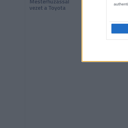
Mesterhúzással
Mans-i 24 órás
authenti
vezet a Toyota
pole-ja