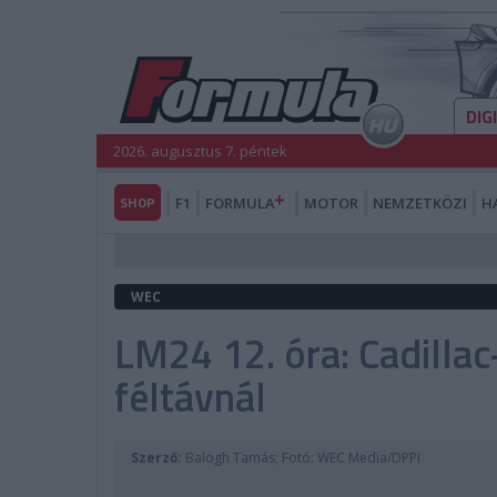
DIG
2026. augusztus 7. péntek
SHOP
F1
FORMULA
MOTOR
NEMZETKÖZI
H
WEC
LM24 12. óra: Cadilla
féltávnál
Szerző:
Balogh Tamás; Fotó: WEC Media/DPPI