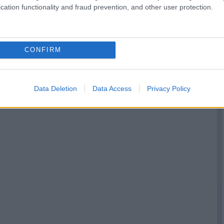
szívesen indulna
Hypercar-autójába
cation functionality and fraud prevention, and other user protection.
Le Mans-ban az
Verstappent a Ford
Aston Martin
hiperautójával
CONFIRM
Data Deletion
Data Access
Privacy Policy