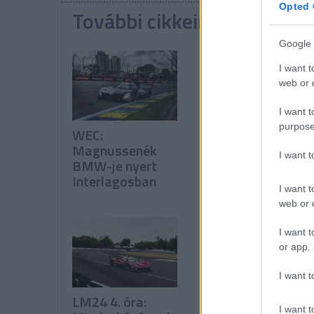
Opted 
További cikkeink a témába
Google 
I want t
web or d
I want t
purpose
WEC:
Fordulatos
Magnussenék
versenyen ült
I want 
BMW-je nyert
vissza a Le Mans
Interlagosban
trónra a Toyota
I want t
web or d
I want t
or app.
I want t
LM24 4. óra:
A BMW-é a Le
I want t