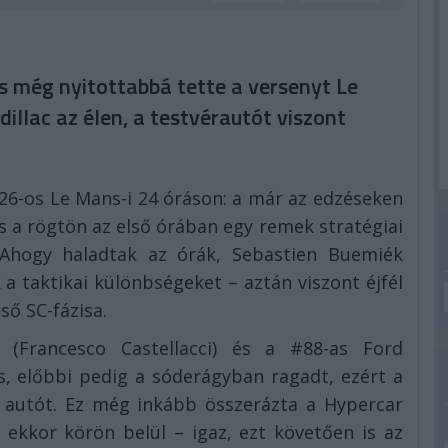
zis még nyitottabbá tette a versenyt Le
illac az élen, a testvérautót viszont
26-os Le Mans-i 24 óráson: a már az edzéseken
s a rögtön az első órában egy remek stratégiai
 Ahogy haladtak az órák, Sebastien Buemiék
 a taktikai különbségeket – aztán viszont éjfél
ső SC-fázisa.
 (Francesco Castellacci) és a #88-as Ford
, előbbi pedig a sóderágyban ragadt, ezért a
i autót. Ez még inkább összerázta a Hypercar
 ekkor körön belül – igaz, ezt követően is az