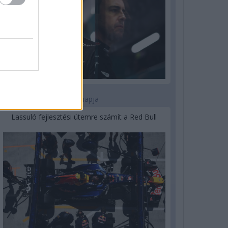
3 napja
Lassuló fejlesztési ütemre számít a Red Bull