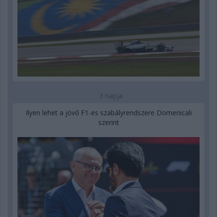
3 napja
Ilyen lehet a jövő F1-es szabályrendszere Domenicali
szerint