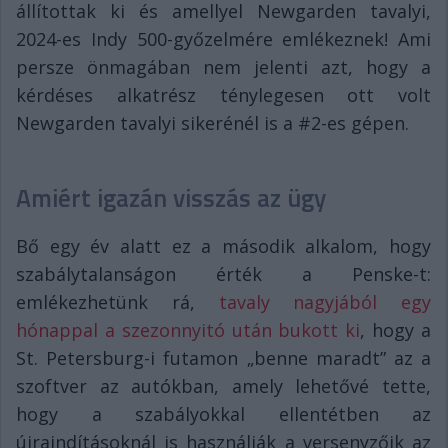
állítottak ki és amellyel Newgarden tavalyi,
2024-es Indy 500-győzelmére emlékeznek! Ami
persze önmagában nem jelenti azt, hogy a
kérdéses alkatrész ténylegesen ott volt
Newgarden tavalyi sikerénél is a #2-es gépen.
Amiért igazán visszás az ügy
Bő egy év alatt ez a második alkalom, hogy
szabálytalanságon érték a Penske-t:
emlékezhetünk rá,
tavaly nagyjából egy
hónappal a szezonnyitó után bukott ki
, hogy a
St. Petersburg-i futamon „benne maradt” az a
szoftver az autókban, amely lehetővé tette,
hogy a szabályokkal ellentétben az
újraindításoknál is használják a versenyzőik az