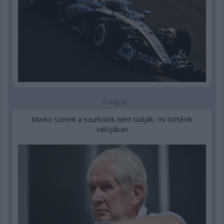
5 napja
Marko szerint a szurkolók nem tudják, mi történik
valójában