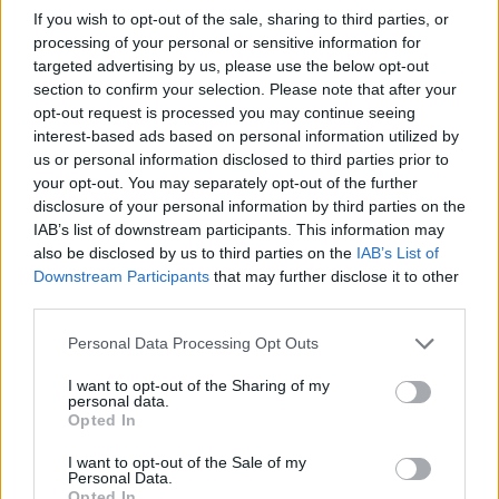
If you wish to opt-out of the sale, sharing to third parties, or
processing of your personal or sensitive information for
targeted advertising by us, please use the below opt-out
section to confirm your selection. Please note that after your
opt-out request is processed you may continue seeing
interest-based ads based on personal information utilized by
Schumacher nem menekül a családnév súlya elől
us or personal information disclosed to third parties prior to
your opt-out. You may separately opt-out of the further
disclosure of your personal information by third parties on the
IAB’s list of downstream participants. This information may
also be disclosed by us to third parties on the
IAB’s List of
Downstream Participants
that may further disclose it to other
third parties.
Verstappen a Nordschleifén: menetrend és
Please note that this website/app uses one or more Google
Personal Data Processing Opt Outs
közvetítések
services and may gather and store information including but
not limited to your visit or usage behaviour. You may click to
I want to opt-out of the Sharing of my
personal data.
grant or deny consent to Google and its third-party tags to
Opted In
use your data for below specified purposes in below Google
consent section.
I want to opt-out of the Sale of my
Hallgasd meg a Formula Podcast
Personal Data.
Opted In