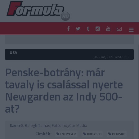
F1
PARC FERMÉ
FORMULA
MOTOR
USA
NEMZETKÖZI
HAZAI
2025. május 20. kedd, 16:05
RETRO
EGYÉB
Penske-botrány: már
PODCAST
SHOP
tavaly is csalással nyerte
LIVE
TIPPJÁTÉK
DIGITÁLIS MAGAZIN
PONTÁLLÁSOK
Newgarden az Indy 500-
VERSENYNAPTÁRAK
at?
Szerző:
Balogh Tamás; Fotó: IndyCar Media
Címkék:
INDYCAR
INDY500
PENSKE