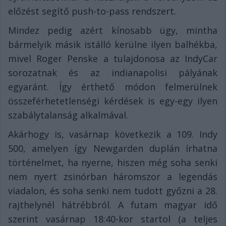
előzést segítő push-to-pass rendszert.
Mindez pedig azért kínosabb ügy, mintha
bármelyik másik istálló kerülne ilyen balhékba,
mivel Roger Penske a tulajdonosa az IndyCar
sorozatnak és az indianapolisi pályának
egyaránt. Így érthető módon felmerülnek
összeférhetetlenségi kérdések is egy-egy ilyen
szabálytalanság alkalmával.
Akárhogy is, vasárnap következik a 109. Indy
500, amelyen így Newgarden duplán írhatna
történelmet, ha nyerne, hiszen még soha senki
nem nyert zsinórban háromszor a legendás
viadalon, és soha senki nem tudott győzni a 28.
rajthelynél hátrébbról. A futam magyar idő
szerint vasárnap 18:40-kor startol (a teljes