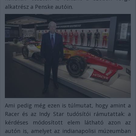
alkatrész a Penske autóin.
Ami pedig még ezen is túlmutat, hogy amint a
Racer és az Indy Star tudósítói rámutattak: a
kérdéses módosított elem látható azon az
autón is, amelyet az indianapolisi múzeumban