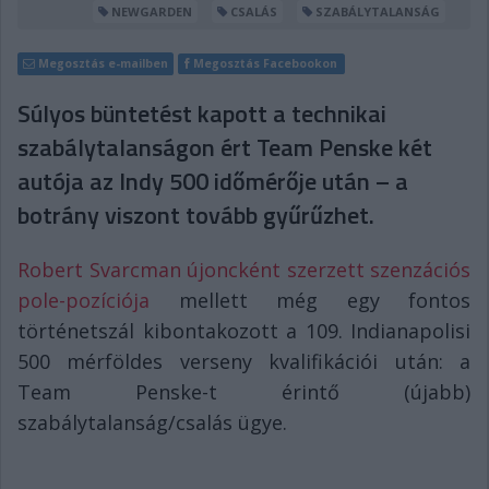
NEWGARDEN
CSALÁS
SZABÁLYTALANSÁG
Megosztás e-mailben
Megosztás Facebookon
Súlyos büntetést kapott a technikai
szabálytalanságon ért Team Penske két
autója az Indy 500 időmérője után – a
botrány viszont tovább gyűrűzhet.
Robert Svarcman újoncként szerzett szenzációs
pole-pozíciója
mellett még egy fontos
történetszál kibontakozott a 109. Indianapolisi
500 mérföldes verseny kvalifikációi után: a
Team Penske-t érintő (újabb)
szabálytalanság/csalás ügye.