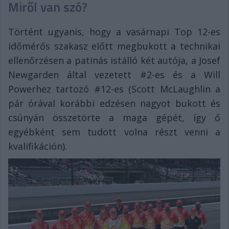
Miről van szó?
Történt ugyanis, hogy a vasárnapi Top 12-es
időmérős szakasz előtt megbukott a technikai
ellenőrzésen a patinás istálló két autója, a Josef
Newgarden által vezetett #2-es és a Will
Powerhez tartozó #12-es (Scott McLaughlin a
pár órával korábbi edzésen nagyot bukott és
csúnyán összetörte a maga gépét, így ő
egyébként sem tudott volna részt venni a
kvalifikáción).