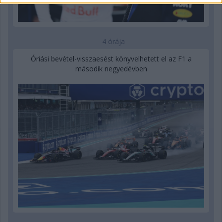
4 órája
Óriási bevétel-visszaesést könyvelhetett el az F1 a
második negyedévben