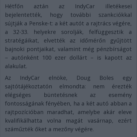
Hétfőn aztán az IndyCar illetékesei
bejelentették, hogy további szankciókkal
sújtják a Penske-t: a két autót a rajtrács végére,
a 32-33. helyekre sorolják, felfüggesztik a
stratégáikat, elvették az időmérőn gyűjtött
bajnoki pontjaikat, valamint még pénzbírságot
– autónként 100 ezer dollárt – is kapott az
alakulat.
Az IndyCar elnöke, Doug Boles egy
sajtótájékoztatón elmondta: nem érezték
elégséges büntetésnek az esemény
fontosságának fényében, ha a két autó abban a
rajtpozícióban maradhat, amelybe akár eleve
kvalifikálhatta volna magát vasárnap, ezért
száműzték őket a mezőny végére.