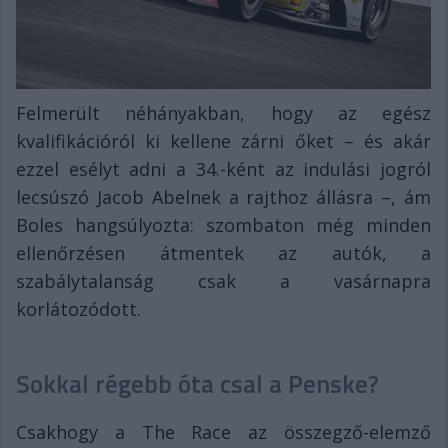
Felmerült néhányakban, hogy az egész
kvalifikációról ki kellene zárni őket – és akár
ezzel esélyt adni a 34.-ként az indulási jogról
lecsúszó Jacob Abelnek a rajthoz állásra –, ám
Boles hangsúlyozta: szombaton még minden
ellenőrzésen átmentek az autók, a
szabálytalanság csak a vasárnapra
korlátozódott.
Sokkal régebb óta csal a Penske?
Csakhogy a The Race az összegző-elemző