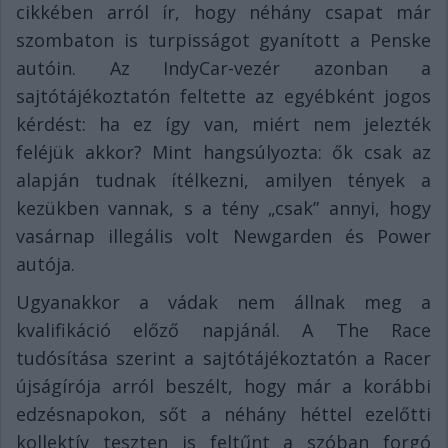
cikkében arról ír, hogy néhány csapat már
szombaton is turpisságot gyanított a Penske
autóin. Az IndyCar-vezér azonban a
sajtótájékoztatón feltette az egyébként jogos
kérdést: ha ez így van, miért nem jelezték
feléjük akkor? Mint hangsúlyozta: ők csak az
alapján tudnak ítélkezni, amilyen tények a
kezükben vannak, s a tény „csak” annyi, hogy
vasárnap illegális volt Newgarden és Power
autója.
Ugyanakkor a vádak nem állnak meg a
kvalifikáció előző napjánál. A The Race
tudósítása szerint a sajtótájékoztatón a Racer
újságírója arról beszélt, hogy már a korábbi
edzésnapokon, sőt a néhány héttel ezelőtti
kollektív teszten is feltűnt a szóban forgó