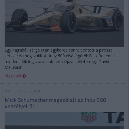
Egy hajrábéli sárga után egykörös sprint döntött a pirossal
kétszer is megszakított Indy 500 elsőségéről: Felix Rosenqvist
minden idők legszorosabb befutójával előzte meg David
Malukast.
részletek
2026. május 20. szerda, 18:53
Mick Schumacher megszólalt az Indy 500
veszélyeiről