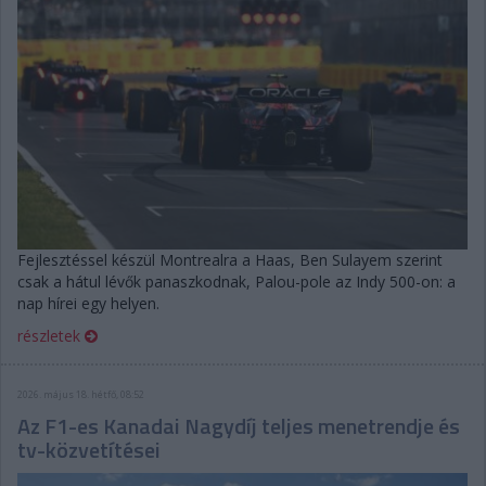
Fejlesztéssel készül Montrealra a Haas, Ben Sulayem szerint
csak a hátul lévők panaszkodnak, Palou-pole az Indy 500-on: a
nap hírei egy helyen.
részletek
2026. május 18. hétfő, 08:52
Az F1-es Kanadai Nagydíj teljes menetrendje és
tv-közvetítései