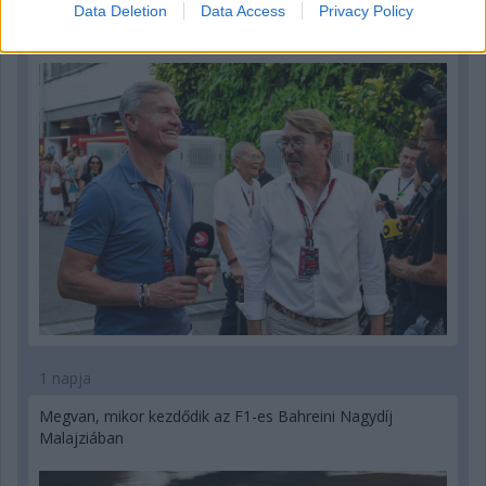
Hakkinen megtartaná a Norris-Piastri párost a
Data Deletion
Data Access
Privacy Policy
McLarennél, nem borítaná fel Verstappenért
1 napja
Megvan, mikor kezdődik az F1-es Bahreini Nagydíj
Malajziában