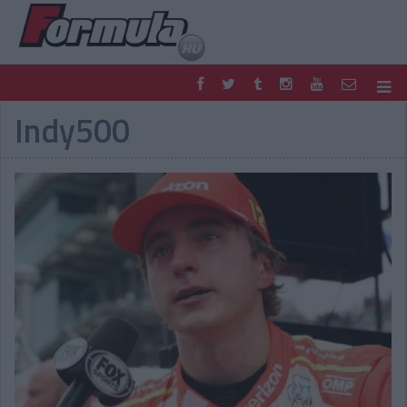
Indy500
F1
PARC FERMÉ
FORMULA
MOTOR
NEMZETKÖZI
HAZAI
RETRO
EGYÉB
PODCAST
SHOP
LIVE
TIPPJÁTÉK
DIGITÁLIS MAGAZIN
PONTÁLLÁSOK
VERSENYNAPTÁRAK