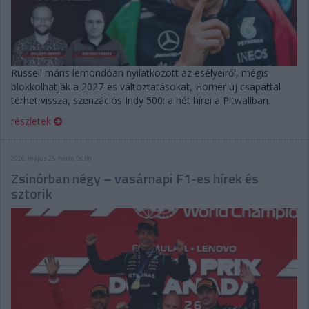
Russell máris lemondóan nyilatkozott az esélyeiről, mégis
blokkolhatják a 2027-es változtatásokat, Horner új csapattal
térhet vissza, szenzációs Indy 500: a hét hírei a Pitwallban.
részletek
2026. május 25. hétfő, 06:00
Zsinórban négy – vasárnapi F1-es hírek és
sztorik