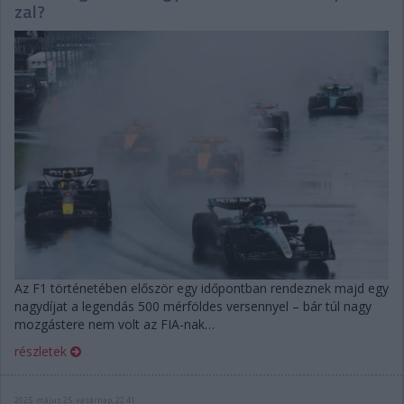
zal?
Az F1 történetében először egy időpontban rendeznek majd egy
nagydíjat a legendás 500 mérföldes versennyel – bár túl nagy
mozgástere nem volt az FIA-nak…
részletek
2025. május 25. vasárnap, 22:41