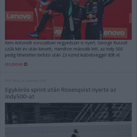
Kimi Antonelli sorozatban negyedszer is nyert, George Russell
szűk két év után kiesett, Hamilton második lett, az Indy 500
pedig hihetetlen befutó után 23 ezred különbséggel dőlt el.
részletek
2026. május 24. vasárnap, 22:40
Egykörös sprint után Rosenqvist nyerte az
Indy500-at