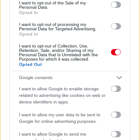
consent section.
tempója, Verstappen gyengébb Monacót vár, Leclerc a
I want to opt-out of the Sale of my
Personal Data.
versenyzési irányelveket kritizálta: a nap hírei egy helyen.
Opted In
részletek
I want to opt-out of processing my
Personal Data for Targeted Advertising.
Opted In
előző hírek
következő hírek
I want to opt-out of Collection, Use,
Retention, Sale, and/or Sharing of my
Personal Data that Is Unrelated with the
Purposes for which it was collected.
Hallgasd meg a Formula Podcast
Opted Out
legfrissebb adását!
Google consents
I want to allow Google to enable storage
related to advertising like cookies on web or
Kövess minket a Facebookon
device identifiers in apps.
I want to allow my user data to be sent to
Google for online advertising purposes.
I want to allow Google to send me