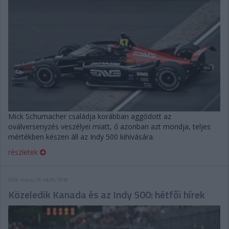
Mick Schumacher családja korábban aggódott az
oválversenyzés veszélyei miatt, ő azonban azt mondja, teljes
mértékben készen áll az Indy 500 kihívására.
részletek
2026. május 18. hétfő, 19:49
Közeledik Kanada és az Indy 500: hétfői hírek