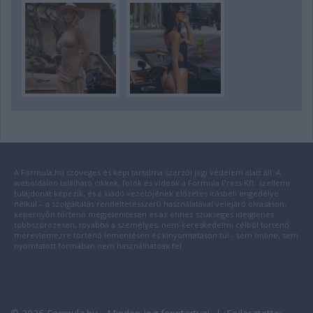
A Formula.hu szöveges és képi tartalma szerzői jogi védelem alatt áll. A
weboldalon található cikkek, fotók és videók a Formula Press Kft. szellemi
tulajdonát képezik, és a kiadó vezetőjének előzetes írásbeli engedélye
nélkül – a szolgáltatás rendeltetésszerű használatával velejáró olvasáson,
képernyőn történő megjelenítésen és az ehhez szükséges ideiglenes
többszörözésen, továbbá a személyes, nem-kereskedelmi célból történő
merevlemezre történő lementésen és kinyomtatáson túl - sem online, sem
nyomtatott formában nem használhatóak fel.