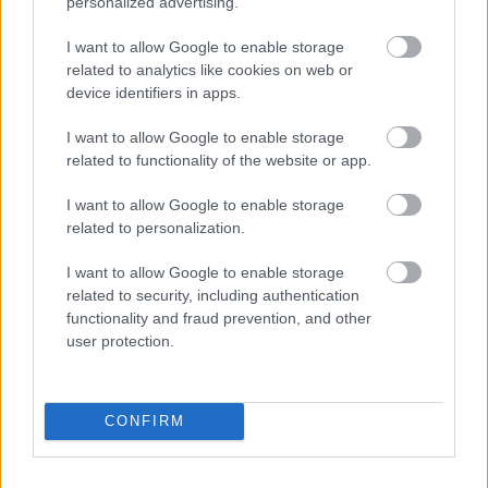
Parc Fermé
personalized advertising.
I want to allow Google to enable storage
23 perce
related to analytics like cookies on web or
Montoya szerint Antonelli kedvessége sem segít
device identifiers in apps.
Russellen
I want to allow Google to enable storage
related to functionality of the website or app.
I want to allow Google to enable storage
related to personalization.
I want to allow Google to enable storage
related to security, including authentication
functionality and fraud prevention, and other
user protection.
CONFIRM
21 órája