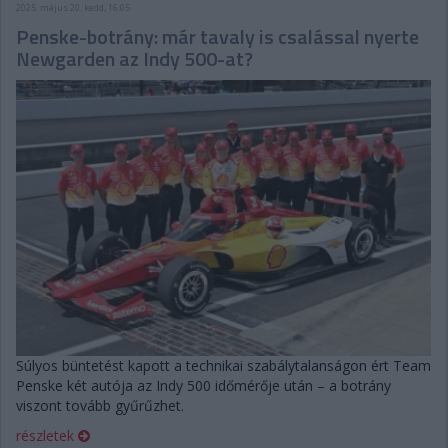
2025. május 20. kedd, 16:05
Penske-botrány: már tavaly is csalással nyerte
Newgarden az Indy 500-at?
Súlyos büntetést kapott a technikai szabálytalanságon ért Team
Penske két autója az Indy 500 időmérője után – a botrány
viszont tovább gyűrűzhet.
részletek