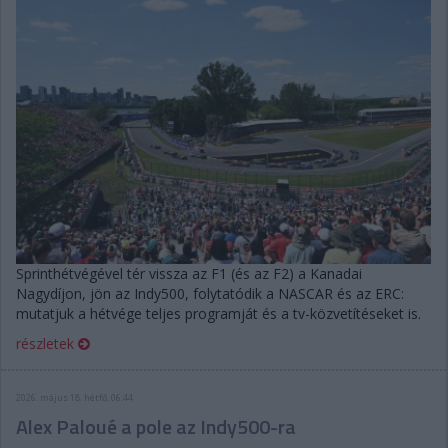
Sprinthétvégével tér vissza az F1 (és az F2) a Kanadai
Nagydíjon, jön az Indy500, folytatódik a NASCAR és az ERC:
mutatjuk a hétvége teljes programját és a tv-közvetítéseket is.
részletek
2026. május 18. hétfő, 06:44
Alex Paloué a pole az Indy500-ra