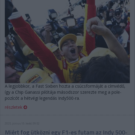
A legjobbkor, a Fast Sixben hozta a csúcsformáját a címvédő,
így a Chip Ganassi pilótája másodszor szerezte meg a pole-
pozícót a hétvégi legendás Indy500-ra.
részletek
2025. június 10. kedd, 09:52
Miért fog ütközni egy F1-es futam az Indy 500-