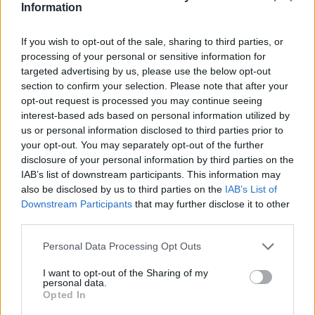
Information
részletek
If you wish to opt-out of the sale, sharing to third parties, or
2025. május 19. hétfő, 19:33
processing of your personal or sensitive information for
Gyorsult, de óvatos a Red Bull – hétfői F1-es
targeted advertising by us, please use the below opt-out
hírek
section to confirm your selection. Please note that after your
opt-out request is processed you may continue seeing
interest-based ads based on personal information utilized by
us or personal information disclosed to third parties prior to
your opt-out. You may separately opt-out of the further
disclosure of your personal information by third parties on the
IAB’s list of downstream participants. This information may
also be disclosed by us to third parties on the
IAB’s List of
Downstream Participants
that may further disclose it to other
third parties.
Please note that this website/app uses one or more Google
Personal Data Processing Opt Outs
services and may gather and store information including but
not limited to your visit or usage behaviour. You may click to
I want to opt-out of the Sharing of my
personal data.
grant or deny consent to Google and its third-party tags to
Opted In
use your data for below specified purposes in below Google
A McLaren duóját és Hornert is meglepte a Red Bull imolai