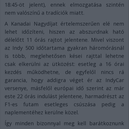
18:45-öt jelent), ennek elmozgatása szintén
nem valószínű a tradíciók miatt.
A Kanadai Nagydíjat értelemszerűen elé nem
lehet időzíteni, hiszen az abszurdnak ható
délelőtt 11 órás rajtot jelentene. Mivel viszont
az Indy 500 időtartama gyakran háromórásnál
is több, meglehetősen kései rajttal lehetne
csak elkerülni az ütközést: esetleg a 16 órai
kezdés működhetne, de egyfelől nincs rá
garancia, hogy addigra véget ér az IndyCar
versenye, másfelől európai idő szerint az már
este 22 órás indulást jelentene, harmadrészt az
F1-es futam esetleges csúszása pedig a
naplementéhez kerülne közel.
Így minden bizonnyal meg kell barátkoznunk