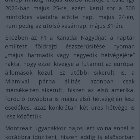
2026-ban május 25-re, ezért kerül sor a 500
mérföldes viadalra előtte nap, május 24-én,
nem pedig az utolsó vasárnap, május 31-én.
Eközben az F1 a Kanadai Nagydíjat a naptár
említett földrajzi észszerűsítése nyomán
„május harmadik vagy negyedik hétvégéjére”
rakta, hogy ezzel kivegye a futamot az európai
állomások közül. Ez utóbbi sikerült is, a
Miamival párba állítás azonban csak
mérsékelten sikerült, hiszen az első amerikai
forduló továbbra is május első hétvégéjén lesz
esedékes, azaz konkrétan két üres hétvége is
lesz közöttük.
Montrealt ugyanakkor bajos lett volna ennél is
korábbra időzíteni, hiszen eddig is elsősorban