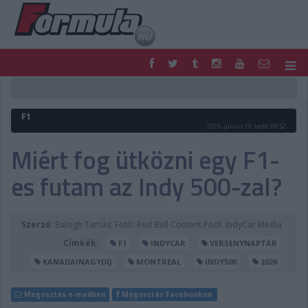
F1
PARC FERMÉ
FORMULA
MOTOR
F1
NEMZETKÖZI
HAZAI
2025. június 10. kedd, 09:52
RETRO
EGYÉB
Miért fog ütközni egy F1-
PODCAST
SHOP
es futam az Indy 500-zal?
LIVE
TIPPJÁTÉK
DIGITÁLIS MAGAZIN
PONTÁLLÁSOK
VERSENYNAPTÁRAK
Szerző:
Balogh Tamás; Fotó: Red Bull Content Pool, IndyCar Media
Címkék:
F1
INDYCAR
VERSENYNAPTÁR
KANADAINAGYDÍJ
MONTREAL
INDY500
2026
Megosztás e-mailben
Megosztás Facebookon