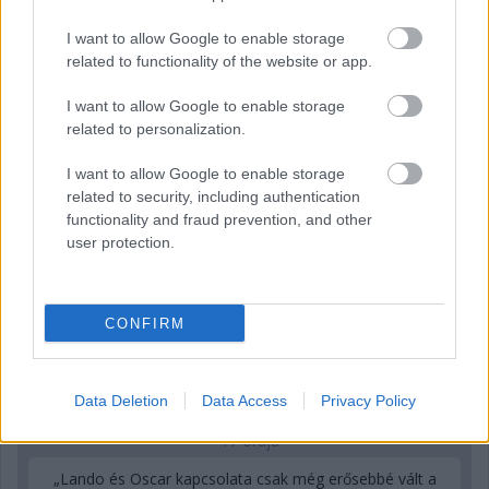
15 órája
I want to allow Google to enable storage
related to functionality of the website or app.
Domenicali: Több sprint lesz az F1-ben – de nem
mindenhol
I want to allow Google to enable storage
related to personalization.
I want to allow Google to enable storage
related to security, including authentication
functionality and fraud prevention, and other
user protection.
CONFIRM
Data Deletion
Data Access
Privacy Policy
17 órája
„Lando és Oscar kapcsolata csak még erősebbé vált a