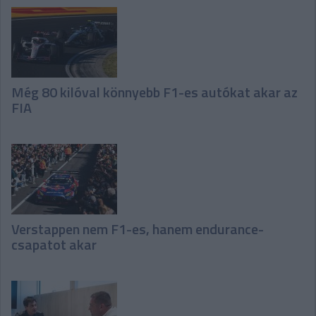
Még 80 kilóval könnyebb F1-es autókat akar az
FIA
Verstappen nem F1-es, hanem endurance-
csapatot akar