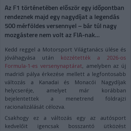
Az F1 történetében először egy időpontban
rendeznek majd egy nagydíjat a legendás
500 mérföldes versennyel – bár túl nagy
mozgástere nem volt az FIA-nak…
Kedd reggel a Motorsport Világtanács ülése és
jóváhagyása után
közzétették a 2026-os
Formula-1-es versenynaptárat
, amelyben az új
madridi pálya érkezése mellett a legfontosabb
változás a Kanadai és Monacói Nagydíjak
helycseréje, amelyet már korábban
bejelentettek a menetrend földrajzi
racionalizálását célozva.
Csakhogy ez a változás egy az autósport
kedvelőit igencsak bosszantó ütközést