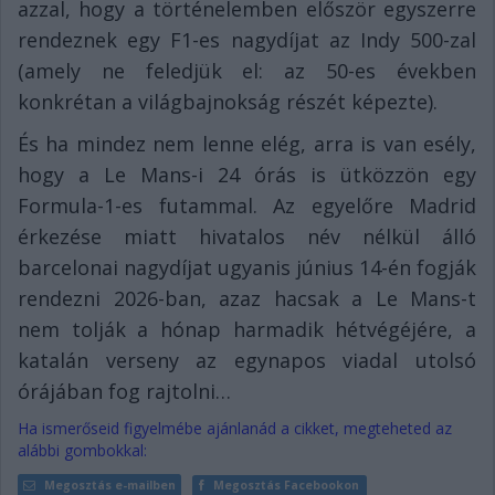
azzal, hogy a történelemben először egyszerre
rendeznek egy F1-es nagydíjat az Indy 500-zal
(amely ne feledjük el: az 50-es években
konkrétan a világbajnokság részét képezte).
És ha mindez nem lenne elég, arra is van esély,
hogy a Le Mans-i 24 órás is ütközzön egy
Formula-1-es futammal. Az egyelőre Madrid
érkezése miatt hivatalos név nélkül álló
barcelonai nagydíjat ugyanis június 14-én fogják
rendezni 2026-ban, azaz hacsak a Le Mans-t
nem tolják a hónap harmadik hétvégéjére, a
katalán verseny az egynapos viadal utolsó
órájában fog rajtolni…
Ha ismerőseid figyelmébe ajánlanád a cikket, megteheted az
alábbi gombokkal:
Megosztás e-mailben
Megosztás Facebookon