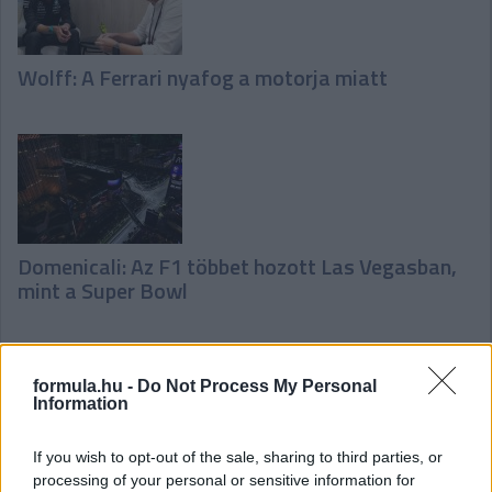
Wolff: A Ferrari nyafog a motorja miatt
Domenicali: Az F1 többet hozott Las Vegasban,
mint a Super Bowl
formula.hu -
Do Not Process My Personal
Hallgasd meg a Formula Podcast
Information
legfrissebb adását!
If you wish to opt-out of the sale, sharing to third parties, or
processing of your personal or sensitive information for