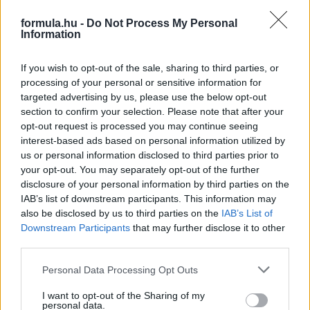
formula.hu -
Do Not Process My Personal
Information
2 napja
If you wish to opt-out of the sale, sharing to third parties, or
processing of your personal or sensitive information for
Hakkinen megtartaná a Norris-Piastri párost a
targeted advertising by us, please use the below opt-out
McLarennél, nem borítaná fel Verstappenért
section to confirm your selection. Please note that after your
opt-out request is processed you may continue seeing
interest-based ads based on personal information utilized by
us or personal information disclosed to third parties prior to
your opt-out. You may separately opt-out of the further
disclosure of your personal information by third parties on the
IAB’s list of downstream participants. This information may
also be disclosed by us to third parties on the
IAB’s List of
Downstream Participants
that may further disclose it to other
third parties.
Please note that this website/app uses one or more Google
Personal Data Processing Opt Outs
services and may gather and store information including but
not limited to your visit or usage behaviour. You may click to
I want to opt-out of the Sharing of my
personal data.