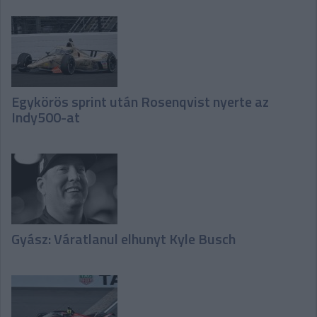
Egykörös sprint után Rosenqvist nyerte az
Indy500-at
Gyász: Váratlanul elhunyt Kyle Busch