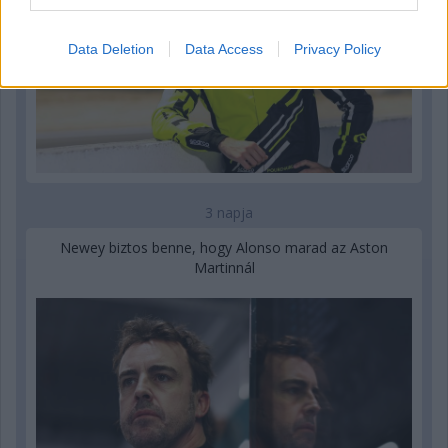
Data Deletion
Data Access
Privacy Policy
3 napja
Newey biztos benne, hogy Alonso marad az Aston
Martinnál