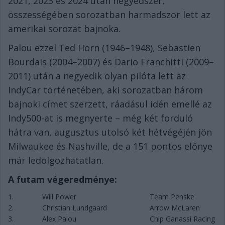
2021, 2023 és 2024 után negyedszer,
összességében sorozatban harmadszor lett az
amerikai sorozat bajnoka.
Palou ezzel Ted Horn (1946–1948), Sebastien
Bourdais (2004–2007) és Dario Franchitti (2009–
2011) után a negyedik olyan pilóta lett az
IndyCar történetében, aki sorozatban három
bajnoki címet szerzett, ráadásul idén emellé az
Indy500-at is megnyerte – még két forduló
hátra van, augusztus utolsó két hétvégéjén jön
Milwaukee és Nashville, de a 151 pontos előnye
már ledolgozhatatlan.
A futam végeredménye:
1.
Will Power
Team Penske
2.
Christian Lundgaard
Arrow McLaren
3.
Alex Palou
Chip Ganassi Racing