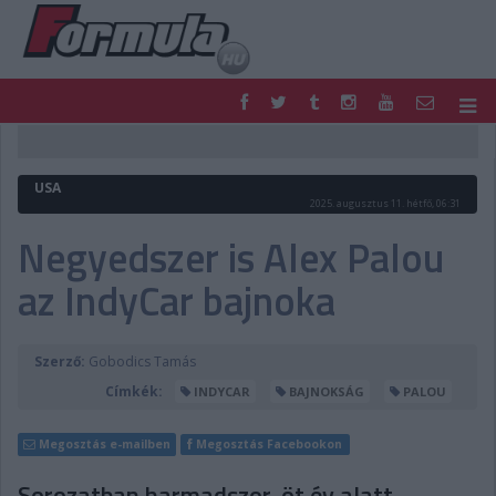
F1
PARC FERMÉ
FORMULA
MOTOR
USA
NEMZETKÖZI
HAZAI
2025. augusztus 11. hétfő, 06:31
RETRO
EGYÉB
Negyedszer is Alex Palou
PODCAST
SHOP
az IndyCar bajnoka
LIVE
TIPPJÁTÉK
DIGITÁLIS MAGAZIN
PONTÁLLÁSOK
VERSENYNAPTÁRAK
Szerző:
Gobodics Tamás
Címkék:
INDYCAR
BAJNOKSÁG
PALOU
Megosztás e-mailben
Megosztás Facebookon
Sorozatban harmadszor, öt év alatt