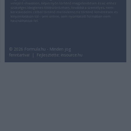
velejáró olvasáson, képernyőn történő megjelenítésen és az ehhez
szükséges ideiglenes többszörözésen, továbbá a személyes, nem-
kereskedelmi célból történő merevlemezre történő lementésen és
kinyomtatáson túl - sem online, sem nyomtatott formában nem
használhatóak fel.
© 2026 Formula.hu - Minden jog
fenntartva! | Fejlesztette:
insource.hu