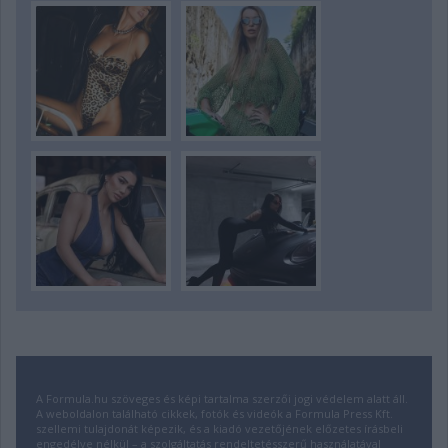
A Formula.hu szöveges és képi tartalma szerzői jogi védelem alatt áll.
A weboldalon található cikkek, fotók és videók a Formula Press Kft.
szellemi tulajdonát képezik, és a kiadó vezetőjének előzetes írásbeli
engedélye nélkül – a szolgáltatás rendeltetésszerű használatával