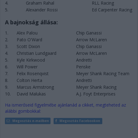
4.
Graham Rahal
RLL Racing
5.
Alexander Rossi
Ed Carpenter Racing
A bajnokság állása:
1.
Alex Palou
Chip Ganassi
2.
Pato O'Ward
Arrow McLaren
3.
Scott Dixon
Chip Ganassi
4.
Christian Lundgaard
Arrow McLaren
5.
Kyle Kirkwood
Andretti
6.
Will Power
Penske
7.
Felix Rosenqvist
Meyer Shank Racing Team
8.
Colton Herta
Andretti
9.
Marcus Armstrong
Meyer Shank Racing
10.
David Malukas
A.J. Foyt Enterprises
Ha ismerőseid figyelmébe ajánlanád a cikket, megteheted az
alábbi gombokkal:
Megosztás e-mailben
Megosztás Facebookon