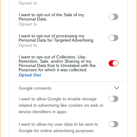
grant or deny consent to Google and its third-party tags to
Opted In
2 napja
use your data for below specified purposes in below Google
consent section.
I want to opt-out of the Sale of my
Megvan, mikor kezdődik az F1-es Bahreini Nagydíj
Personal Data.
Malajziában
Opted In
I want to opt-out of processing my
Personal Data for Targeted Advertising.
Opted In
I want to opt-out of Collection, Use,
Retention, Sale, and/or Sharing of my
Personal Data that Is Unrelated with the
Purposes for which it was collected.
Opted Out
Google consents
I want to allow Google to enable storage
related to advertising like cookies on web or
device identifiers in apps.
3 napja
I want to allow my user data to be sent to
Google for online advertising purposes.
Ilyen lehet a jövő F1-es szabályrendszere Domenicali