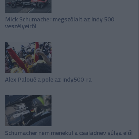
Mick Schumacher megszólalt az Indy 500
veszélyeiről
Alex Paloué a pole az Indy500-ra
Schumacher nem menekül a családnév súlya elől