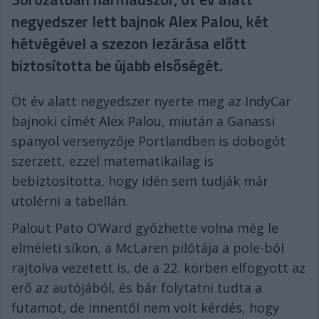
negyedszer lett bajnok Alex Palou, két
hétvégével a szezon lezárása előtt
biztosította be újabb elsőségét.
Öt év alatt negyedszer nyerte meg az IndyCar
bajnoki címét Alex Palou, miután a Ganassi
spanyol versenyzője Portlandben is dobogót
szerzett, ezzel matematikailag is
bebiztosította, hogy idén sem tudják már
utolérni a tabellán.
Palout Pato O’Ward győzhette volna még le
elméleti síkon, a McLaren pilótája a pole-ból
rajtolva vezetett is, de a 22. körben elfogyott az
erő az autójából, és bár folytatni tudta a
futamot, de innentől nem volt kérdés, hogy