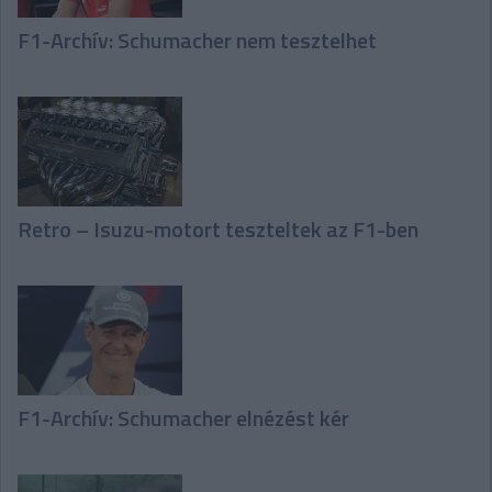
F1-Archív: Schumacher nem tesztelhet
Retro – Isuzu-motort teszteltek az F1-ben
F1-Archív: Schumacher elnézést kér