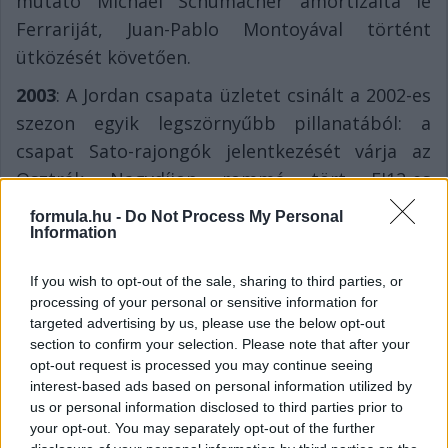
mutató Michael Schumacher amortizálta le
Ferrariját, Juan-Pablo Montoyával történt
ütközését követően.
2003
: A Jordan csapata üzletet csinált a 2002-es
szezon egyik legszörnyűbb pillanatából: a
csapat Sato-rajongók jelentkezését várja az
Osztrák Nagydíjon rommá tört EJ12-es
bukókabinjának megvételére.
formula.hu -
Do Not Process My Personal
Information
2002
: A viszonylag keveset hibázó Kimi
Raikkönen szokatlan helyen, a Rascasse-ban
If you wish to opt-out of the sale, sharing to third parties, or
törte össze McLarenjét a monacói első edzésen
processing of your personal or sensitive information for
targeted advertising by us, please use the below opt-out
– a finn versenyző MP4-17-ese úgy
section to confirm your selection. Please note that after your
megrongálódott, hogy a Jégember délután sem
opt-out request is processed you may continue seeing
tudta folytatni a gyakorlást.
interest-based ads based on personal information utilized by
us or personal information disclosed to third parties prior to
your opt-out. You may separately opt-out of the further