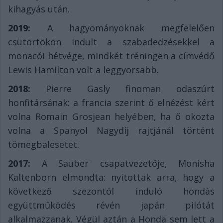
kihagyás után.
2019:
A hagyományoknak megfelelően
csütörtökön indult a szabadedzésekkel a
monacói hétvége, mindkét tréningen a címvédő
Lewis Hamilton volt a leggyorsabb.
2018:
Pierre Gasly finoman odaszúrt
honfitársának: a francia szerint ő elnézést kért
volna Romain Grosjean helyében, ha ő okozta
volna a Spanyol Nagydíj rajtjánál történt
tömegbalesetet.
2017:
A Sauber csapatvezetője, Monisha
Kaltenborn elmondta: nyitottak arra, hogy a
következő szezontól induló hondás
együttműködés révén japán pilótát
alkalmazzanak. Végül aztán a Honda sem lett a