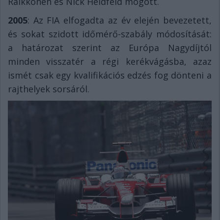
Raikkönen és Nick Heidfeld mögött.
2005
: Az FIA elfogadta az év elején bevezetett,
és sokat szidott időmérő-szabály módosítását:
a határozat szerint az Európa Nagydíjtól
minden visszatér a régi kerékvágásba, azaz
ismét csak egy kvalifikációs edzés fog dönteni a
rajthelyek sorsáról.