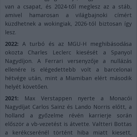
van a csapat, és 2024-től meglesz az a stáb,
amivel hamarosan a világbajnoki címért
küzdhetnek a wokingiak, 2026-tól biztosan így
lesz.
2022:
A turbó és az MGU-H meghibásodása
okozta Charles Leclerc kiesését a Spanyol
Nagydíjon. A Ferrari versenyzője a nullázás
ellenére is elégedettebb volt a barcelonai
hétvége után, mint a Miamiban elért második
helyét követően.
2021:
Max Verstappen nyerte a Monacói
Nagydíjat Carlos Sainz és Lando Norris előtt, a
holland a győzelme révén karrierje során
először a vb-vezetést is átvette. Valtteri Bottas
a kerékcserénél történt hiba miatt kiesett,