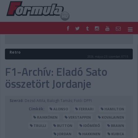
F1
PARC FERMÉ
FORMULA
MOTOR
Retro
NEMZETKÖZI
HAZAI
2026. május 23. szombat, 07:15
RETRO
EGYÉB
F1-Archív: Eladó Sato
PODCAST
SHOP
összetört Jordanje
LIVE
TIPPJÁTÉK
DIGITÁLIS MAGAZIN
PONTÁLLÁSOK
VERSENYNAPTÁRAK
Szerző:
Dezső Attila, Balogh Tamás; Fotó: DPPI
Címkék:
ALONSO
FERRARI
HAMILTON
RAIKKÖNEN
VERSTAPPEN
KOVALAINEN
TRULLI
BUTTON
IDŐMÉRŐ
BRAWN
JORDAN
HAKKINEN
KUBICA