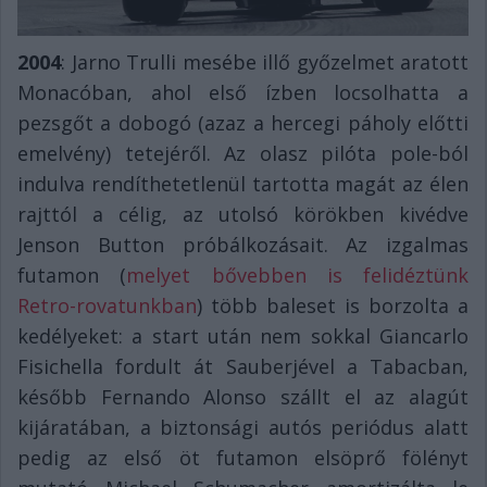
2004
: Jarno Trulli mesébe illő győzelmet aratott
Monacóban, ahol első ízben locsolhatta a
pezsgőt a dobogó (azaz a hercegi páholy előtti
emelvény) tetejéről. Az olasz pilóta pole-ból
indulva rendíthetetlenül tartotta magát az élen
rajttól a célig, az utolsó körökben kivédve
Jenson Button próbálkozásait. Az izgalmas
futamon (
melyet bővebben is felidéztünk
Retro-rovatunkban
) több baleset is borzolta a
kedélyeket: a start után nem sokkal Giancarlo
Fisichella fordult át Sauberjével a Tabacban,
később Fernando Alonso szállt el az alagút
kijáratában, a biztonsági autós periódus alatt
pedig az első öt futamon elsöprő fölényt