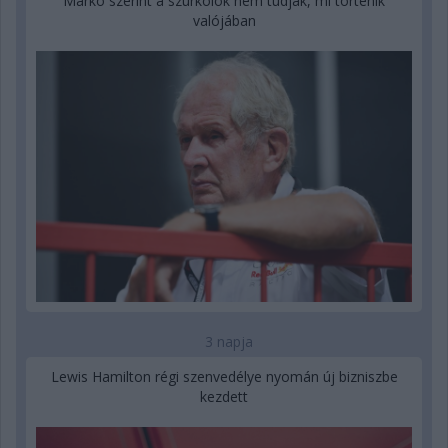
Marko szerint a szurkolók nem tudják, mi történik
valójában
3 napja
Lewis Hamilton régi szenvedélye nyomán új bizniszbe
kezdett