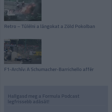
Retro – Túlélni a lángokat a Zöld Pokolban
F1-Archív: A Schumacher-Barrichello affér
Hallgasd meg a Formula Podcast
legfrissebb adását!