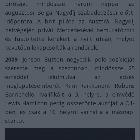
bíróság, mindössze három nappal az
augusztusi Belga Nagydíj szabadedzései előtti
időpontra. A brit pilóta az Ausztrál Nagydíj
hétvégéjén privát Mercedesével bemutatózott
és füstöltette kerekeit a nyílt utcán, melyet
követően lekapcsolták a rendőrök.
2009
: Jenson Button negyedik pole-pozícióját
szerezte meg a szezonban, mindössze 25
ezreddel felülmúlva az edzés
meglepetésemberét, Kimi Raikkönent. Rubens
Barrichello kvalifikált a 3. helyre, a címvédő
Lewis Hamilton pedig összetörte autóját a Q1-
ben, és csak a 16. helyről várhatja a másnapi
startot.