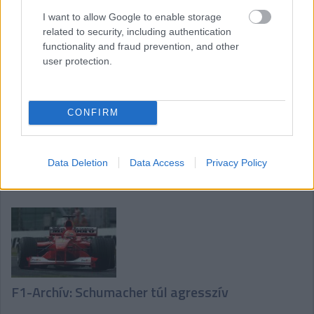
Formula Nipponban versenyző Ralfnak
I want to allow Google to enable storage
versenyülést szerezzen a Sauber csapatnál a
related to security, including authentication
functionality and fraud prevention, and other
következő szezonra
user protection.
Ha ismerőseid figyelmébe ajánlanád a cikket, megteheted az
alábbi gombokkal:
Megosztás e-mailben
Megosztás Facebookon
CONFIRM
Data Deletion
Data Access
Privacy Policy
További cikkeink a témában
F1-Archív: Schumacher túl agresszív