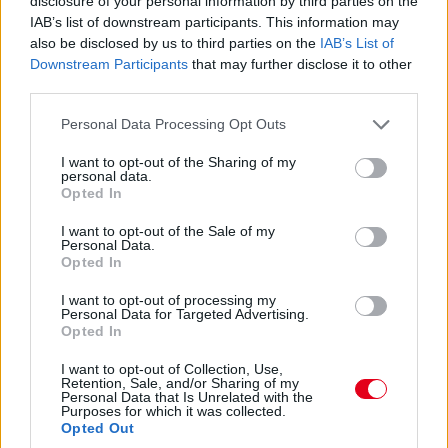
disclosure of your personal information by third parties on the
IAB’s list of downstream participants. This information may
also be disclosed by us to third parties on the
IAB’s List of
Downstream Participants
that may further disclose it to other
third parties.
Please note that this website/app uses one or more Google
Personal Data Processing Opt Outs
services and may gather and store information including but
not limited to your visit or usage behaviour. You may click to
I want to opt-out of the Sharing of my
personal data.
grant or deny consent to Google and its third-party tags to
Opted In
use your data for below specified purposes in below Google
consent section.
I want to opt-out of the Sale of my
Personal Data.
Opted In
2001
: A Ferrari párosa meghosszabbította
I want to opt-out of processing my
Personal Data for Targeted Advertising.
szerződését a csapattal: Michael Schumacher
Opted In
2004, Rubens Barrichello pedig 2002 végéig
I want to opt-out of Collection, Use,
kötelezte el magát a maranellóiak mellett – a
Retention, Sale, and/or Sharing of my
Personal Data that Is Unrelated with the
háromszoros világbajnok kontraktusa lejártát
Purposes for which it was collected.
Opted Out
követően is szeretne a Forma-1-ben maradni.