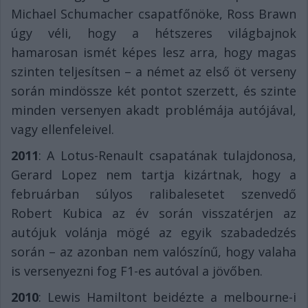
Michael Schumacher csapatfőnöke, Ross Brawn
úgy véli, hogy a hétszeres világbajnok
hamarosan ismét képes lesz arra, hogy magas
szinten teljesítsen – a német az első öt verseny
során mindössze két pontot szerzett, és szinte
minden versenyen akadt problémája autójával,
vagy ellenfeleivel.
2011
: A Lotus-Renault csapatának tulajdonosa,
Gerard Lopez nem tartja kizártnak, hogy a
februárban súlyos ralibalesetet szenvedő
Robert Kubica az év során visszatérjen az
autójuk volánja mögé az egyik szabadedzés
során – az azonban nem valószínű, hogy valaha
is versenyezni fog F1-es autóval a jövőben.
2010
: Lewis Hamiltont beidézte a melbourne-i