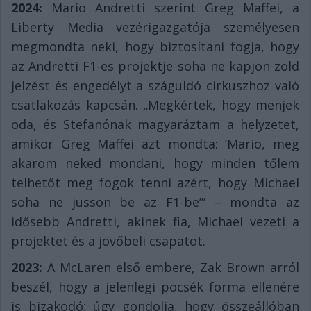
2024:
Mario Andretti szerint Greg Maffei, a
Liberty Media vezérigazgatója személyesen
megmondta neki, hogy biztosítani fogja, hogy
az Andretti F1-es projektje soha ne kapjon zöld
jelzést és engedélyt a száguldó cirkuszhoz való
csatlakozás kapcsán. „Megkértek, hogy menjek
oda, és Stefanónak magyaráztam a helyzetet,
amikor Greg Maffei azt mondta: ’Mario, meg
akarom neked mondani, hogy minden tőlem
telhetőt meg fogok tenni azért, hogy Michael
soha ne jusson be az F1-be’” – mondta az
idősebb Andretti, akinek fia, Michael vezeti a
projektet és a jövőbeli csapatot.
2023:
A McLaren első embere, Zak Brown arról
beszél, hogy a jelenlegi pocsék forma ellenére
is bizakodó: úgy gondolja, hogy összeállóban