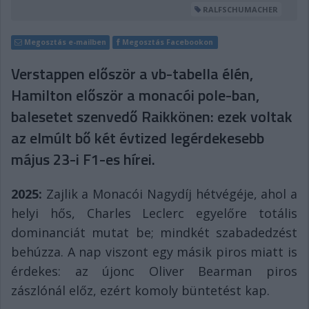
RALFSCHUMACHER
Megosztás e-mailben
Megosztás Facebookon
Verstappen először a vb-tabella élén,
Hamilton először a monacói pole-ban,
balesetet szenvedő Raikkönen: ezek voltak
az elmúlt bő két évtized legérdekesebb
május 23-i F1-es hírei.
2025:
Zajlik a Monacói Nagydíj hétvégéje, ahol a
helyi hős, Charles Leclerc egyelőre totális
dominanciát mutat be; mindkét szabadedzést
behúzza. A nap viszont egy másik piros miatt is
érdekes: az újonc Oliver Bearman piros
zászlónál előz, ezért komoly büntetést kap.