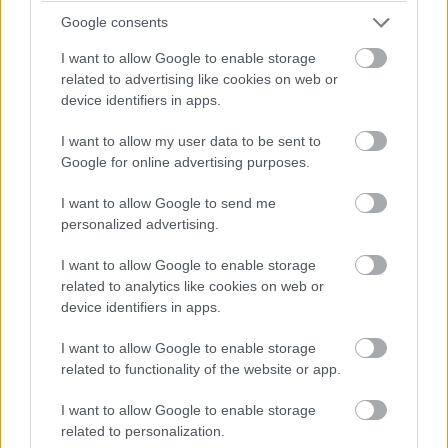
1999
: A nemrég az F1-be készülő Honda egyik
Google consents
versenyzője, Jos Verstappen mélységesen
I want to allow Google to enable storage
csalódott amiatt, hogy a projektből végül nem
related to advertising like cookies on web or
device identifiers in apps.
lett semmi, és a japán gyártó inkább úgy
döntött, hogy a BAR csapatának fog motort
I want to allow my user data to be sent to
szállítani a 2000-es szezontól kezdődően.
Google for online advertising purposes.
1998
: Mika Hakkinen szerezte meg a pole-
I want to allow Google to send me
personalized advertising.
pozíciót a Monacói Nagydíj időmérőjén, nem
meglepő módon mclarenes csapattársa, David
I want to allow Google to enable storage
Coulthard előtt. Az igazi meglepetést Giancarlo
related to analytics like cookies on web or
device identifiers in apps.
Fisichella harmadik helye okozta, a bajnoki
címért harcoló Michael Schumacher a negyedik
I want to allow Google to enable storage
helyen végzett.
related to functionality of the website or app.
1996: Willi Weber, a Schumacher-fivérek
I want to allow Google to enable storage
related to personalization.
menedzsere azon dolgozik, hogy a japán