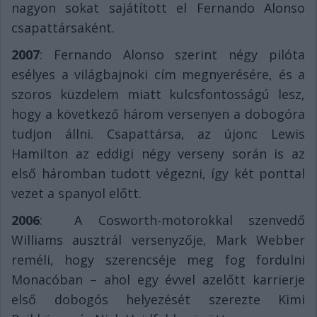
nagyon sokat sajátított el Fernando Alonso
csapattársaként.
2007
: Fernando Alonso szerint négy pilóta
esélyes a világbajnoki cím megnyerésére, és a
szoros küzdelem miatt kulcsfontosságú lesz,
hogy a következő három versenyen a dobogóra
tudjon állni. Csapattársa, az újonc Lewis
Hamilton az eddigi négy verseny során is az
első háromban tudott végezni, így két ponttal
vezet a spanyol előtt.
2006
: A Cosworth-motorokkal szenvedő
Williams ausztrál versenyzője, Mark Webber
reméli, hogy szerencséje meg fog fordulni
Monacóban – ahol egy évvel azelőtt karrierje
első dobogós helyezését szerezte Kimi