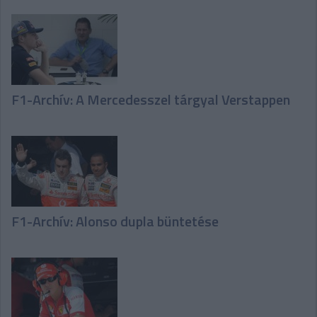
F1-Archív: A Mercedesszel tárgyal Verstappen
F1-Archív: Alonso dupla büntetése