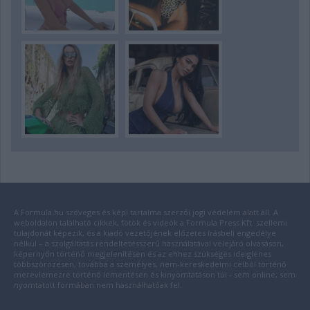
A Formula.hu szöveges és képi tartalma szerzői jogi védelem alatt áll. A
weboldalon található cikkek, fotók és videók a Formula Press Kft. szellemi
tulajdonát képezik, és a kiadó vezetőjének előzetes írásbeli engedélye
nélkül – a szolgáltatás rendeltetésszerű használatával velejáró olvasáson,
képernyőn történő megjelenítésen és az ehhez szükséges ideiglenes
többszörözésen, továbbá a személyes, nem-kereskedelmi célból történő
merevlemezre történő lementésen és kinyomtatáson túl - sem online, sem
nyomtatott formában nem használhatóak fel.