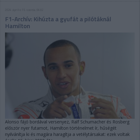
2026. április 15. szerda, 06:02
F1-Archív: Kihúzta a gyufát a pilótáknál
Hamilton
Alonso fájó bordával versenyez, Ralf Schumacher és Rosberg
először nyer futamot, Hamilton történelmet ír, hűségét
nyilvánítja ki és magára haragítja a vetélytársakat: ezek voltak