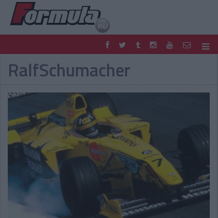
RalfSchumacher
F1
PARC FERMÉ
FORMULA
MOTOR
NEMZETKÖZI
HAZAI
RETRO
EGYÉB
PODCAST
SHOP
LIVE
TIPPJÁTÉK
DIGITÁLIS MAGAZIN
PONTÁLLÁSOK
VERSENYNAPTÁRAK