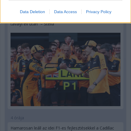
2 órája
Data Deletion
Data Access
Privacy Policy
„Lando és Oscar kapcsolata csak még erősebbé vált a
tavalyi év után” – Stella
4 órája
Hamarosan leáll az idei F1-es fejlesztésekkel a Cadillac