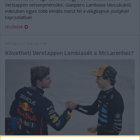
Verstappen versenymérnöke, Gianpiero Lambiase távozásáról,
miközben egyre több kérdés merül fel a világbajnok jövőjével
kapcsolatban.
részletek
2026. április 12. vasárnap, 11:58
Követheti Verstappen Lambiasét a McLarenhez?