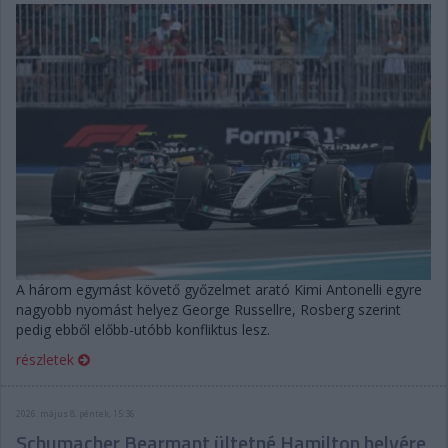
A három egymást követő győzelmet arató Kimi Antonelli egyre
nagyobb nyomást helyez George Russellre, Rosberg szerint
pedig ebből előbb-utóbb konfliktus lesz.
részletek
2026. május 8. péntek, 15:36
Schumacher Bearmant ültetné Hamilton helyére