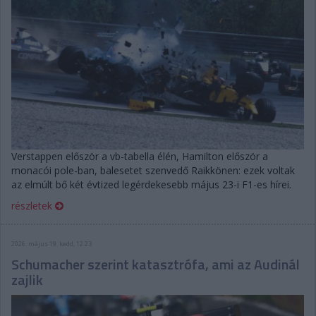
Verstappen először a vb-tabella élén, Hamilton először a
monacói pole-ban, balesetet szenvedő Raikkönen: ezek voltak
az elmúlt bő két évtized legérdekesebb május 23-i F1-es hírei.
részletek
2026. május 19. kedd, 12:23
Schumacher szerint katasztrófa, ami az Audinál
zajlik