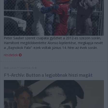
Peter Sauber szerint csapata győzhet a 2012-es szezon során,
Hamiltont megdöbbentette Alonso kijelentése, megkapja nevét
a „Bajnokok Fala”: ezek voltak június 14. hírei az évek során.
részletek
2026. június 11. csütörtök, 05:30
F1-Archív: Button a legjobbnak hiszi magát