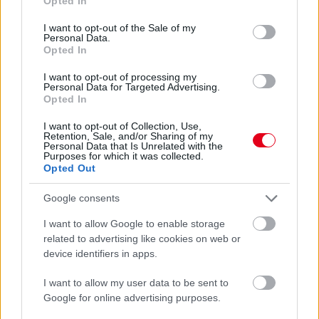
Opted In
use your data for below specified purposes in below Google
consent section.
Kemény kritikát fogalmazott meg Ralf Schumacher a Honda
I want to opt-out of the Sale of my
Personal Data.
kapcsán: szerinte a japán gyártó gyengeségeit Max Verstappen
Opted In
teljesítménye rejtette el – és az idősebb Strollnak is odaszúrt.
I want to opt-out of processing my
részletek
Personal Data for Targeted Advertising.
Opted In
előző hírek
következő hírek
I want to opt-out of Collection, Use,
Retention, Sale, and/or Sharing of my
Personal Data that Is Unrelated with the
Purposes for which it was collected.
Opted Out
Hallgasd meg a Formula Podcast
legfrissebb adását!
Google consents
I want to allow Google to enable storage
related to advertising like cookies on web or
device identifiers in apps.
Kövess minket a Facebookon
I want to allow my user data to be sent to
Google for online advertising purposes.