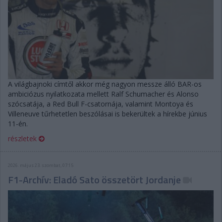
A világbajnoki címtől akkor még nagyon messze álló BAR-os
ambiciózus nyilatkozata mellett Ralf Schumacher és Alonso
szócsatája, a Red Bull F-csatornája, valamint Montoya és
Villeneuve tűrhetetlen beszólásai is bekerültek a hírekbe június
11-én.
részletek
2026. május 23. szombat, 07:15
F1-Archív: Eladó Sato összetört Jordanje