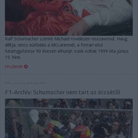
Ralf Schumacher szerint Michael rövidesen visszavonul, Haug
állítja, nincs súrlódás a McLarennél, a Ferrari első
futamgyőztese 90 évesen elhunyt: ezek voltak 1999 óta június
15. hírei.
részletek
2026. június 14. vasárnap, 05:01
F1-Archív: Schumacher nem tart az öccsétől