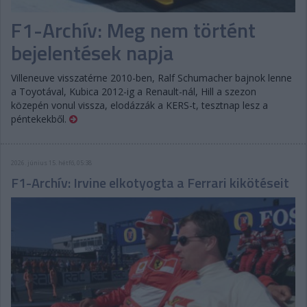
F1-Archív: Meg nem történt
bejelentések napja
Villeneuve visszatérne 2010-ben, Ralf Schumacher bajnok lenne
a Toyotával, Kubica 2012-ig a Renault-nál, Hill a szezon
közepén vonul vissza, elodázzák a KERS-t, tesztnap lesz a
péntekekből.
2026. június 15. hétfő, 05:38
F1-Archív: Irvine elkotyogta a Ferrari kikötéseit