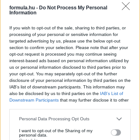
formula.hu -
Do Not Process My Personal
Szenzációs pilótacserét jósol Ralf Schumacher: a német
Information
expilóta szerint Max Verstappen követheti versenymérnökét a
McLarenhez, míg Oscar Piastri a Red Bullnál köthet ki.
If you wish to opt-out of the sale, sharing to third parties, or
részletek
processing of your personal or sensitive information for
targeted advertising by us, please use the below opt-out
section to confirm your selection. Please note that after your
2026. április 5. vasárnap, 12:23
opt-out request is processed you may continue seeing
Verstappen elfedte a Honda hibáit?
interest-based ads based on personal information utilized by
us or personal information disclosed to third parties prior to
your opt-out. You may separately opt-out of the further
disclosure of your personal information by third parties on the
IAB’s list of downstream participants. This information may
also be disclosed by us to third parties on the
IAB’s List of
Downstream Participants
that may further disclose it to other
third parties.
Please note that this website/app uses one or more Google
Personal Data Processing Opt Outs
services and may gather and store information including but
not limited to your visit or usage behaviour. You may click to
I want to opt-out of the Sharing of my
personal data.
grant or deny consent to Google and its third-party tags to