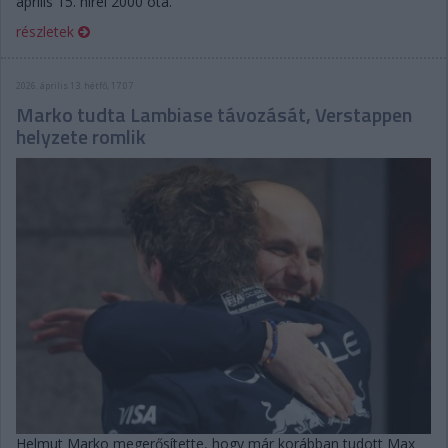
április 15. hírei 2000 óta.
részletek
2026. április 13. hétfő, 17:07
Marko tudta Lambiase távozását, Verstappen
helyzete romlik
Helmut Marko megerősítette, hogy már korábban tudott Max