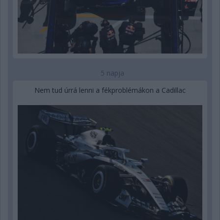
5 napja
Nem tud úrrá lenni a fékproblémákon a Cadillac