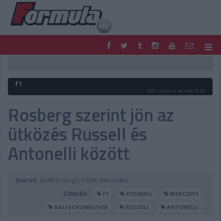
F1
PARC FERMÉ
FORMULA
MOTOR
F1
NEMZETKÖZI
HAZAI
2026. május 8. péntek, 16:00
RETRO
EGYÉB
Rosberg szerint jön az
PODCAST
SHOP
ütközés Russell és
LIVE
TIPPJÁTÉK
DIGITÁLIS MAGAZIN
PONTÁLLÁSOK
Antonelli között
VERSENYNAPTÁRAK
Szerző:
Gellérfi Gergő; Fotók: Mercedes
Címkék:
F1
ROSBERG
MERCEDES
RALFSCHUMACHER
RUSSELL
ANTONELLI