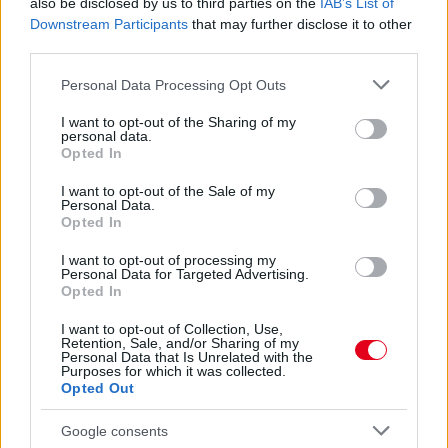
also be disclosed by us to third parties on the
IAB’s List of
Downstream Participants
that may further disclose it to other
third parties.
Please note that this website/app uses one or more Google
Kövess minket a Facebookon
Personal Data Processing Opt Outs
services and may gather and store information including but
not limited to your visit or usage behaviour. You may click to
I want to opt-out of the Sharing of my
personal data.
grant or deny consent to Google and its third-party tags to
Opted In
use your data for below specified purposes in below Google
consent section.
I want to opt-out of the Sale of my
Personal Data.
Parc Fermé
Opted In
4 órája
I want to opt-out of processing my
Personal Data for Targeted Advertising.
Opted In
Az F1-es Német Nagydíj „mindenképpen megvalósul”
Domenicali szerint
I want to opt-out of Collection, Use,
Retention, Sale, and/or Sharing of my
Personal Data that Is Unrelated with the
Purposes for which it was collected.
Opted Out
Google consents