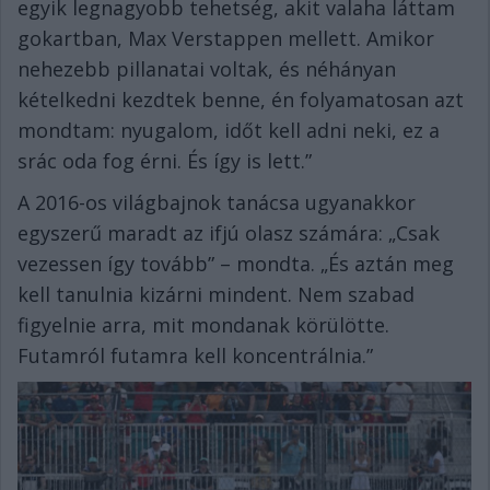
egyik legnagyobb tehetség, akit valaha láttam
gokartban, Max Verstappen mellett. Amikor
nehezebb pillanatai voltak, és néhányan
kételkedni kezdtek benne, én folyamatosan azt
mondtam: nyugalom, időt kell adni neki, ez a
srác oda fog érni. És így is lett.”
A 2016-os világbajnok tanácsa ugyanakkor
egyszerű maradt az ifjú olasz számára: „Csak
vezessen így tovább” – mondta. „És aztán meg
kell tanulnia kizárni mindent. Nem szabad
figyelnie arra, mit mondanak körülötte.
Futamról futamra kell koncentrálnia.”