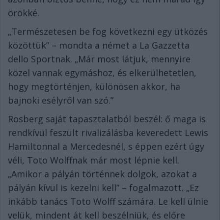
örökké.
„Természetesen be fog következni egy ütközés
közöttük” – mondta a német a La Gazzetta
dello Sportnak. „Már most látjuk, mennyire
közel vannak egymáshoz, és elkerülhetetlen,
hogy megtörténjen, különösen akkor, ha
bajnoki esélyről van szó.”
Rosberg saját tapasztalatból beszél: ő maga is
rendkívül feszült rivalizálásba keveredett Lewis
Hamiltonnal a Mercedesnél, s éppen ezért úgy
véli, Toto Wolffnak már most lépnie kell.
„Amikor a pályán történnek dolgok, azokat a
pályán kívül is kezelni kell” – fogalmazott. „Ez
inkább tanács Toto Wolff számára. Le kell ülnie
velük, mindent át kell beszélniük, és előre