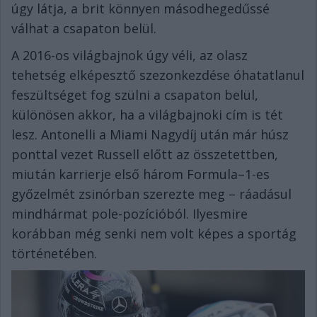
úgy látja, a brit könnyen másodhegedűssé
válhat a csapaton belül.
A 2016-os világbajnok úgy véli, az olasz
tehetség elképesztő szezonkezdése óhatatlanul
feszültséget fog szülni a csapaton belül,
különösen akkor, ha a világbajnoki cím is tét
lesz. Antonelli a Miami Nagydíj után már húsz
ponttal vezet Russell előtt az összetettben,
miután karrierje első három Formula–1-es
győzelmét zsinórban szerezte meg – ráadásul
mindhármat pole-pozícióból. Ilyesmire
korábban még senki nem volt képes a sportág
történetében.