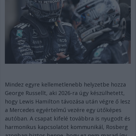
Mindez egyre kellemetlenebb helyzetbe hozza
George Russellt, aki 2026-ra úgy készülhetett,
hogy Lewis Hamilton távozása után végre ő lesz
a Mercedes egyértelmű vezére egy ütőképes
autóban. A csapat kifelé továbbra is nyugodt és
harmonikus kapcsolatot kommunikál, Rosberg
azonban biztos benne, hogy ez nem marad így