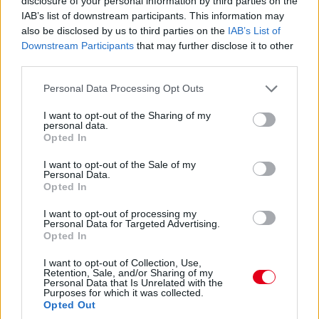
disclosure of your personal information by third parties on the
bajnoki reményeit.
IAB’s list of downstream participants. This information may
also be disclosed by us to third parties on the
IAB’s List of
2005:
Flavio Briatore Las Vegasba vágyik. A
Downstream Participants
that may further disclose it to other
Renault csapatfőnöke szeretné, ha a száguldó
third parties.
cirkusz 1982 után visszatérne a kaszinók
Please note that this website/app uses one or more Google
Personal Data Processing Opt Outs
legendás amerikai városába, és egy idényen
services and may gather and store information including but
not limited to your visit or usage behaviour. You may click to
I want to opt-out of the Sharing of my
belül két F1-es nagydíjat is rendeznének az
personal data.
grant or deny consent to Google and its third-party tags to
Opted In
Egyesült Államokban.
use your data for below specified purposes in below Google
consent section.
I want to opt-out of the Sale of my
2004:
Jenson Button fiatalon nem volt híján az
Personal Data.
önbizalomnak. Az ekkor a BAR-Hondánál
Opted In
versenyző brit kerekperec kijelentette, hogy ő a
I want to opt-out of processing my
Personal Data for Targeted Advertising.
jelenlegi F1-es mezőnyből a legjobb pilóta, és
Opted In
Michael Schumacher csak azért végez előtte a
I want to opt-out of Collection, Use,
versenyeken, mert övé a legjobb autó.
Retention, Sale, and/or Sharing of my
Personal Data that Is Unrelated with the
Purposes for which it was collected.
Opted Out