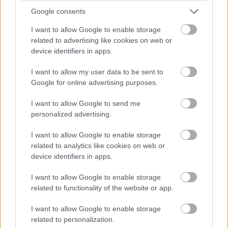
Google consents
I want to allow Google to enable storage
related to advertising like cookies on web or
device identifiers in apps.
I want to allow my user data to be sent to
Google for online advertising purposes.
I want to allow Google to send me
personalized advertising.
I want to allow Google to enable storage
2003:
Bernie Ecclestone legújabb
related to analytics like cookies on web or
nyilatkozatából az derül ki, hogy a németek
device identifiers in apps.
valószínűleg jövőre is megtarthatják mindkét
I want to allow Google to enable storage
F1-es versenyüket, mivel a hockenheimi Német
related to functionality of the website or app.
Nagydíj mellett az Európai Nagydíjat az évben
I want to allow Google to enable storage
is a Nürburgringen fogják megrendezni. Ilyen
related to personalization.
idők is voltak, míg idén ugye már egy