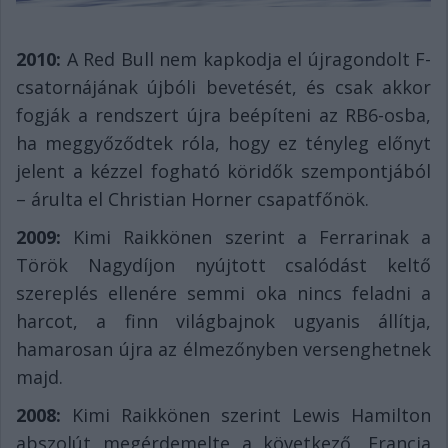
2010:
A Red Bull nem kapkodja el újragondolt F-
csatornájának újbóli bevetését, és csak akkor
fogják a rendszert újra beépíteni az RB6-osba,
ha meggyőződtek róla, hogy ez tényleg előnyt
jelent a kézzel fogható köridők szempontjából
– árulta el Christian Horner csapatfőnök.
2009:
Kimi Raikkönen szerint a Ferrarinak a
Török Nagydíjon nyújtott csalódást keltő
szereplés ellenére semmi oka nincs feladni a
harcot, a finn világbajnok ugyanis állítja,
hamarosan újra az élmezőnyben versenghetnek
majd.
2008:
Kimi Raikkönen szerint Lewis Hamilton
abszolút megérdemelte a következő, Francia