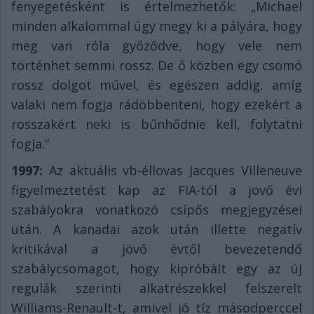
fenyegetésként is értelmezhetők: „Michael
minden alkalommal úgy megy ki a pályára, hogy
meg van róla győződve, hogy vele nem
történhet semmi rossz. De ő közben egy csomó
rossz dolgot művel, és egészen addig, amíg
valaki nem fogja rádöbbenteni, hogy ezekért a
rosszakért neki is bűnhődnie kell, folytatni
fogja.”
1997:
Az aktuális vb-éllovas Jacques Villeneuve
figyelmeztetést kap az FIA-tól a jövő évi
szabályokra vonatkozó csípős megjegyzései
után. A kanadai azok után illette negatív
kritikával a jövő évtől bevezetendő
szabálycsomagot, hogy kipróbált egy az új
regulák szerinti alkatrészekkel felszerelt
Williams-Renault-t, amivel jó tíz másodperccel