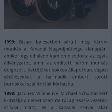
1999:
Bizarr balesetben sérült meg három
munkás a Kanadai Nagydíjhétvége előnapján,
amikor egy elhaladó kamion elsodorta az egyik
állványzatot, amin az említett három munkás
dolgozott. Kettőjüket sokkos állapotban, vágási
sérülésekkel, a harmadik embert törött
bordákkal szállították kórházba.
1998:
Jacques Villeneuve Michael Schumachert
kritizálja a német szerinte túl agresszív vezetési
stílusa miatt, és a kanadai szavai akár