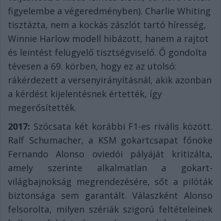
figyelembe a végeredményben). Charlie Whiting
tisztázta, nem a kockás zászlót tartó híresség,
Winnie Harlow modell hibázott, hanem a rajtot
és leintést felügyelő tisztségviselő. Ő gondolta
tévesen a 69. körben, hogy ez az utolsó:
rákérdezett a versenyirányításnál, akik azonban
a kérdést kijelentésnek értették, így
megerősítették.
2017:
Szócsata két korábbi F1-es rivális között.
Ralf Schumacher, a KSM gokartcsapat főnöke
Fernando Alonso oviedói pályáját kritizálta,
amely szerinte alkalmatlan a gokart-
világbajnokság megrendezésére, sőt a pilóták
biztonsága sem garantált. Válaszként Alonso
felsorolta, milyen szériák szigorú feltételeinek