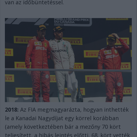
van az időbüntetéssel.
2018:
Az FIA megmagyarázta, hogyan inthették
le a Kanadai Nagydíjat egy körrel korábban
(amely következtében bár a mezőny 70 kört
teljesített, a hibás leintés előtti, 68. kört vették