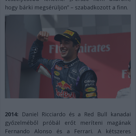
hogy bárki megsérüljön” – szabadkozott a finn.
2014:
Daniel Ricciardo és a Red Bull kanadai
győzelméből próbál erőt meríteni magának
Fernando Alonso és a Ferrari. A kétszeres