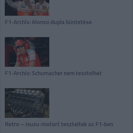
F1-Archív: Alonso dupla büntetése
F1-Archív: Schumacher nem tesztelhet
Retro – Isuzu-motort teszteltek az F1-ben