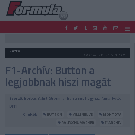
F1
PARC FERMÉ
FORMULA
MOTOR
Retro
NEMZETKÖZI
HAZAI
2026. június 11. csütörtök, 05:30
RETRO
EGYÉB
F1-Archív: Button a
PODCAST
SHOP
legjobbnak hiszi magát
LIVE
TIPPJÁTÉK
DIGITÁLIS MAGAZIN
PONTÁLLÁSOK
VERSENYNAPTÁRAK
Szerző:
Borbás Bálint, Strommer Benjamin, Nagyházi Anna, Fotó:
DPPI
Címkék:
BUTTON
VILLENEUVE
MONTOYA
RALFSCHUMACHER
F1ARCHÍV