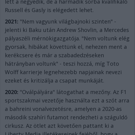
lett a negyedik, de a harmadik sorba kvalifikáló
Russell és Gasly is elégedett lehet.
2021:
"Nem vagyunk világbajnoki szinten" -
jelenti ki Baku után Andrew Shovlin, a Mercedes
pályaszéli mérnökigazgatója. "Nem voltunk elég
gyorsak, hibákat követtünk el, nehezen ment a
kerékcsere és már a szabadedzéseken
hátrányban voltunk" - teszi hozzá, míg Toto
Wolff karrierje legnehezebb napjainak nevezi
ezeket és kritizálja a csapat munkáját.
2020:
"Oválpályára" látogathat a mezőny. Az F1
sportszakmai vezetője használta ezt a szót arra
a bahreini vonalvezetésre, amelyen a 2020-as
második szahíri futamot rendezheti a száguldó
cirkusz. Az ötlet azt követően pattant ki a
Liberty Media illetékeseinek fejéből, hogy a