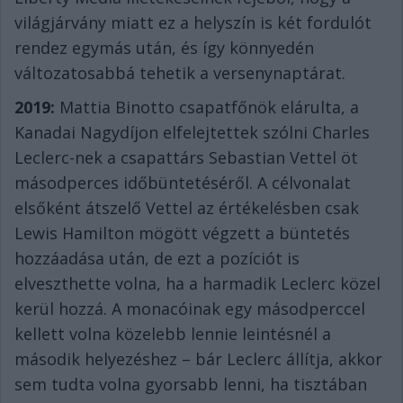
világjárvány miatt ez a helyszín is két fordulót
rendez egymás után, és így könnyedén
változatosabbá tehetik a versenynaptárat.
2019:
Mattia Binotto csapatfőnök elárulta, a
Kanadai Nagydíjon elfelejtettek szólni Charles
Leclerc-nek a csapattárs Sebastian Vettel öt
másodperces időbüntetéséről. A célvonalat
elsőként átszelő Vettel az értékelésben csak
Lewis Hamilton mögött végzett a büntetés
hozzáadása után, de ezt a pozíciót is
elveszthette volna, ha a harmadik Leclerc közel
kerül hozzá. A monacóinak egy másodperccel
kellett volna közelebb lennie leintésnél a
második helyezéshez – bár Leclerc állítja, akkor
sem tudta volna gyorsabb lenni, ha tisztában