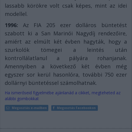
lassabb körökre volt csak képes, mint az idei
modellel.
1996:
Az FIA 205 ezer dolláros büntetést
szabott ki a San Marinói Nagydíj rendezőire,
amiért az elmúlt két évben hagyták, hogy a
szurkolók tömegei a leintés után
kontrollálatlanul a pályára rohanjanak.
Amennyiben a következő két évben még
egyszer sor kerül hasonlóra, további 750 ezer
dollárnyi büntetéssel számolhatnak.
Ha ismerőseid figyelmébe ajánlanád a cikket, megteheted az
alábbi gombokkal:
Megosztás e-mailben
Megosztás Facebookon