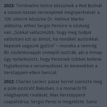
2023:
Történelmi tettre készülnek a Red Bullnál
a szezon összes versenyének megnyerésével: a
100. sikerre készülve Dr. Helmut Marko
aláhúzta, ehhez Sergio Perezre is szükség
van. „Sokkal valószínűbb, hogy meg tudjuk
valósítani ezt az álmot, ha mindkét autónkkal
képesek vagyunk győzni” – mondta a nemrég
80. születésnapját ünneplő osztrák, aki a minap
úgy nyilatkozott, hogy Pereznek többet kellene
foglalkoznia a versenyzéssel, és kevesebbet a
Verstappen elleni harccal.
2022:
Charles Leclerc pazar körrel szerezte meg
a pole-pozíciót Bakuban, s a monacói fő
világbajnoki riválását, Max Verstappent
csapattársa, Sergio Perez is megelőzte. Sainz