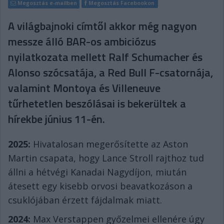
Megosztás e-mailben
Megosztás Facebookon
A világbajnoki címtől akkor még nagyon
messze álló BAR-os ambiciózus
nyilatkozata mellett Ralf Schumacher és
Alonso szócsatája, a Red Bull F-csatornája,
valamint Montoya és Villeneuve
tűrhetetlen beszólásai is bekerültek a
hírekbe június 11-én.
2025:
Hivatalosan megerősítette az Aston
Martin csapata, hogy Lance Stroll rajthoz tud
állni a hétvégi Kanadai Nagydíjon, miután
átesett egy kisebb orvosi beavatkozáson a
csuklójában érzett fájdalmak miatt.
2024:
Max Verstappen győzelmei ellenére úgy