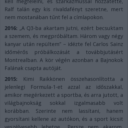
kell megfelelni, és szarkazmussal hozzátette,
Ralf talán egy kis rivaldafényt szeretne, mert
nem mostanában tűnt fel a címlapokon.
2016:
„A Q3-ba akartam jutni, ezért becsuktam
a szemem, és megpróbáltam. Három vagy négy
kanyar után repültem” – idézte fel Carlos Sainz
időmérős próbálkozását a továbbjutásért
Montrealban. A kör végén azonban a Bajnokok
Falának csapta autóját.
2015:
Kimi Raikkönen összehasonlította a
jelenlegi Formula-1-et azzal az időszakkal,
amikor megérkezett a sportba, és arra jutott, a
világbajnokság sokkal izgalmasabb volt
korábban. Szerinte nem lassítani, hanem
gyorsítani kellene az autókon, és a sport kicsit
veszélyesebb lehetne. „Persze nem akarom,