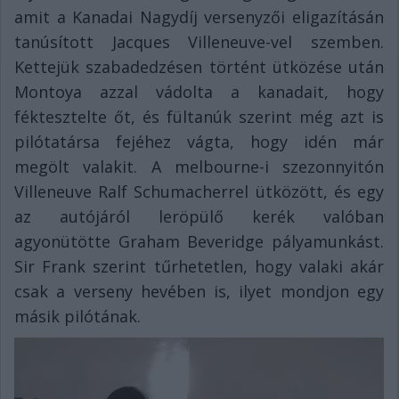
amit a Kanadai Nagydíj versenyzői eligazításán
tanúsított Jacques Villeneuve-vel szemben.
Kettejük szabadedzésen történt ütközése után
Montoya azzal vádolta a kanadait, hogy
féktesztelte őt, és fültanúk szerint még azt is
pilótatársa fejéhez vágta, hogy idén már
megölt valakit. A melbourne-i szezonnyitón
Villeneuve Ralf Schumacherrel ütközött, és egy
az autójáról leröpülő kerék valóban
agyonütötte Graham Beveridge pályamunkást.
Sir Frank szerint tűrhetetlen, hogy valaki akár
csak a verseny hevében is, ilyet mondjon egy
másik pilótának.