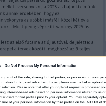
val, saját csapattal dolgozhatnak. Régóta
k mellett versenyezni, a 2023-as bajnoki címünk
nk annak érdekében, hogy ez
en vékonyra az utóbbi másfél, közel két év a
unk… Most pedig végre itt van: egy 2025-ös
esz az első futama az új autóval, de jelezte: a
zerepel a tervek között, méghozzá az ő teljes
u -
Do Not Process My Personal Information
to opt-out of the sale, sharing to third parties, or processing of your per
formation for targeted advertising by us, please use the below opt-out s
r selection. Please note that after your opt-out request is processed y
eing interest-based ads based on personal information utilized by us or
disclosed to third parties prior to your opt-out. You may separately opt-
losure of your personal information by third parties on the IAB’s list of