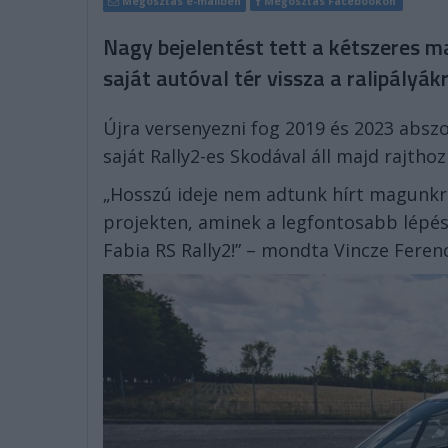
Megosztás e-mailben
Megosztás Facebookon
Nagy bejelentést tett a kétszeres 
saját autóval tér vissza a ralipályákr
Újra versenyezni fog 2019 és 2023 abszo
saját Rally2-es Skodával áll majd rajthoz
„Hosszú ideje nem adtunk hírt magunkró
projekten, aminek a legfontosabb lépé
Fabia RS Rally2!” – mondta Vincze Ferenc