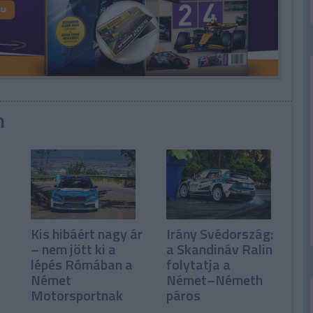
n
Kis hibáért nagy ár
Irány Svédország:
– nem jött ki a
a Skandináv Ralin
lépés Rómában a
folytatja a
Német
Német–Németh
Motorsportnak
páros