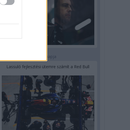
3 napja
Lassuló fejlesztési ütemre számít a Red Bull