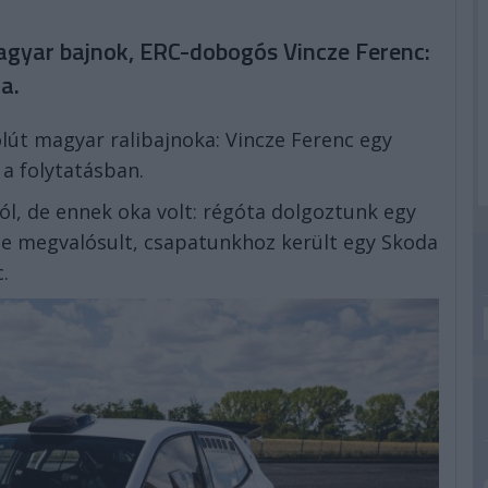
magyar bajnok, ERC-dobogós Vincze Ferenc:
a.
lút magyar ralibajnoka: Vincze Ferenc egy
 a folytatásban.
l, de ennek oka volt: régóta dolgoztunk egy
se megvalósult, csapatunkhoz került egy Skoda
.