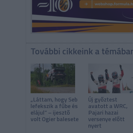
További cikkeink a témába
„Láttam, hogy Seb
Új győztest
lefekszik a fűbe és
avatott a WRC,
elájul” – ijesztő
Pajari hazai
volt Ogier balesete
versenye előtt
nyert