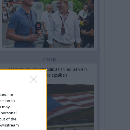
1 napja
Megvan, mikor kezdődik az F1-es Bahreini
Nagydíj Malajziában
sonal or
ection to
ou may
 personal
out of the
 downstream