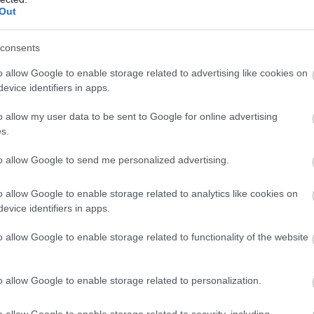
Out
 a ralipályákra!”
lkodunk: nemcsak versenyezni szeretnénk,
consents
, szakértő szerelőinkkel szívesen szolgálunk
o allow Google to enable storage related to advertising like cookies on
 és a csomagba természetesen beletartozik
evice identifiers in apps.
rsenyzők számára. Már alig várjuk!”
o allow my user data to be sent to Google for online advertising
s.
to allow Google to send me personalized advertising.
o allow Google to enable storage related to analytics like cookies on
evice identifiers in apps.
o allow Google to enable storage related to functionality of the website
o allow Google to enable storage related to personalization.
o allow Google to enable storage related to security, including