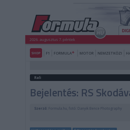
DIG
2026. augusztus 7. péntek
SHOP
F1
FORMULA
MOTOR
NEMZETKÖZI
H
Rali
Bejelentés: RS Skodáva
Szerző:
Formula.hu, fotó: Danyik Bence Photography