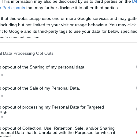
. This information may also be disclosed by us to third parties on the
IA
Participants
that may further disclose it to other third parties.
 that this website/app uses one or more Google services and may gath
including but not limited to your visit or usage behaviour. You may click 
 to Google and its third-party tags to use your data for below specifi
ogle consent section.
l Data Processing Opt Outs
o opt-out of the Sharing of my personal data.
In
o opt-out of the Sale of my Personal Data.
In
z út végére, hiszen rengeteg mindent kell
to opt-out of processing my Personal Data for Targeted
erőnkkel azon vagyunk, hogy saját
ing.
In
an is elmondtam többször, hogy a cél az,
junk rajthoz, és bár ma még nem tudom
o opt-out of Collection, Use, Retention, Sale, and/or Sharing
ersonal Data that Is Unrelated with the Purposes for which it
nyen tudunk ott lenni először, de azt már ki
lected.