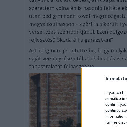
vagyunk azokhoz képest, akik saját autó
szerettem volna én is hasonló feltétele
után pedig minden követ megmozgattu
megvalósulhasson – ezért is sikerült ily
versenyzés szempontjából. Ezen dolgozt
fejlesztésű Skoda áll a garázsban!”
Azt még nem jelentette be, hogy melyik l
saját versenyzésén túl a bérbeadás is s
tapasztalatát felhasználva.
formula.h
If you wish 
sensitive in
confirm you
continue se
information 
further disc