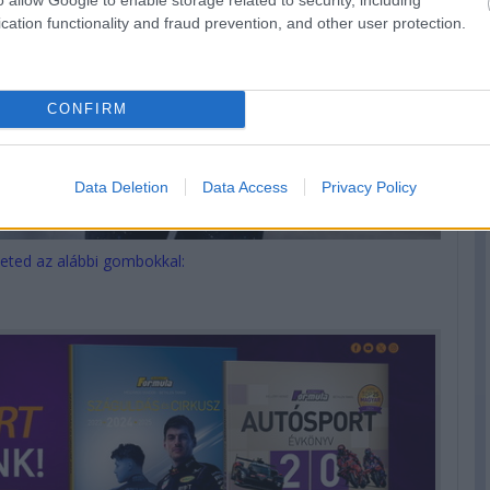
cation functionality and fraud prevention, and other user protection.
CONFIRM
Data Deletion
Data Access
Privacy Policy
eted az alábbi gombokkal: