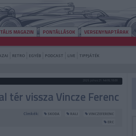
ITÁLIS MAGAZIN
PONTÁLLÁSOK
VERSENYNAPTÁRAK
AZAI
RETRO
EGYÉB
PODCAST
LIVE
TIPPJÁTÉK
2025. július 21. hétfő, 18:00
l tér vissza Vincze Ferenc
Címkék:
SKODA
RALI
VINCZEFERENC
ERC