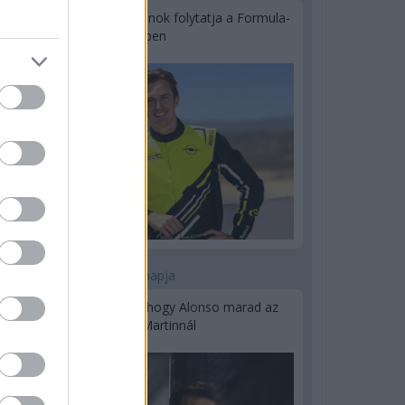
Újabb korábbi F2-es bajnok folytatja a Formula-
E-ben
2 napja
Newey biztos benne, hogy Alonso marad az
Aston Martinnál