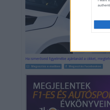
authenti
Ha ismerőseid figyelmébe ajánlanád a cikket, megteh
Megosztás e-mailben
Megosztás Facebookon