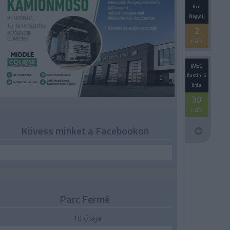
Brit
Nagydíj
2
nap
WEC
Austini 6
órás
30
nap
Kövess minket a Facebookon
Parc Fermé
10 órája