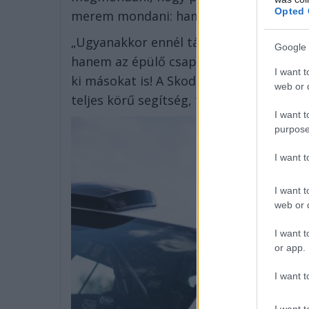
Opted 
merem mondani: hamarosan visszatérünk
„Ugyanakkor ennél távolabbra is gondo
Google 
hanem az épülő csapatunkkal, tapasztalt
I want t
ki másokat is! A Skoda bérelhető lesz,
web or d
teljes körű segítség, tanácsadás is a ve
I want t
purpose
I want 
I want t
web or d
I want t
or app.
I want t
I want t