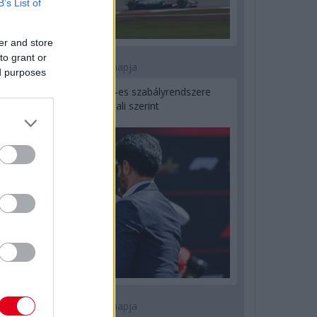
B’s List of
er and store
to grant or
2 napja
ed purposes
Ilyen lehet a jövő F1-es szabályrendszere
Domenicali szerint
2 napja