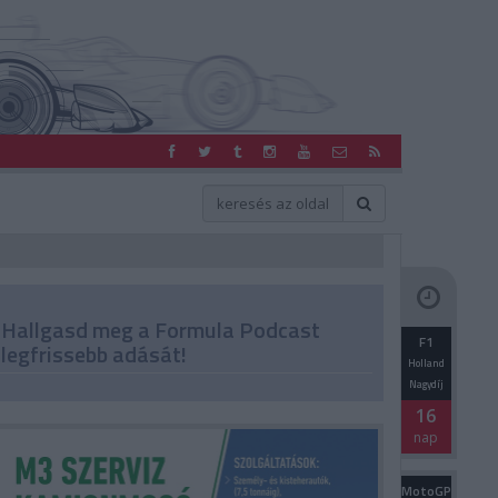
Hallgasd meg a Formula Podcast
F1
legfrissebb adását!
Holland
Nagydíj
16
nap
MotoGP