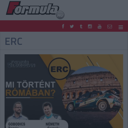
ERC
F1
PARC FERMÉ
FORMULA
MOTOR
NEMZETKÖZI
HAZAI
RETRO
EGYÉB
PODCAST
SHOP
LIVE
TIPPJÁTÉK
DIGITÁLIS MAGAZIN
PONTÁLLÁSOK
VERSENYNAPTÁRAK