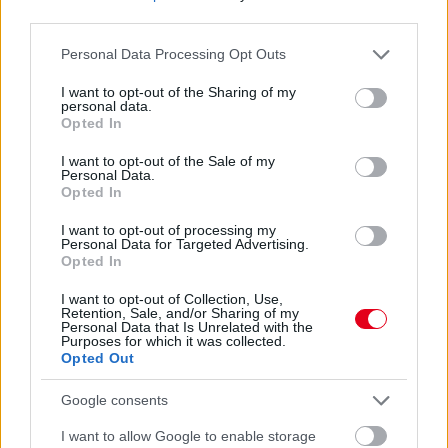
third parties.
Please note that this website/app uses one or more Google
Personal Data Processing Opt Outs
services and may gather and store information including but
not limited to your visit or usage behaviour. You may click to
I want to opt-out of the Sharing of my
personal data.
grant or deny consent to Google and its third-party tags to
Opted In
use your data for below specified purposes in below Google
consent section.
I want to opt-out of the Sale of my
Personal Data.
Opted In
Egy friss magyar bajnok navigátor és egy nagy visszatérő pilóta:
I want to opt-out of processing my
ott lesz a horvátországi Eb-futamon a Vincze–Németh páros,
Personal Data for Targeted Advertising.
Opted In
ők beszélnek célokról, tervekről, érzésekről a Formula
Shakedown legfrissebb adásában.
I want to opt-out of Collection, Use,
részletek
Retention, Sale, and/or Sharing of my
Personal Data that Is Unrelated with the
Purposes for which it was collected.
Opted Out
előző hírek
következő hírek
Google consents
I want to allow Google to enable storage