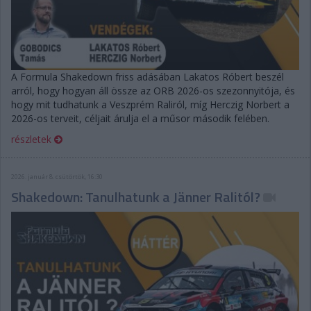
A Formula Shakedown friss adásában Lakatos Róbert beszél
arról, hogy hogyan áll össze az ORB 2026-os szezonnyitója, és
hogy mit tudhatunk a Veszprém Raliról, míg Herczig Norbert a
2026-os terveit, céljait árulja el a műsor második felében.
részletek
2026. január 8. csütörtök, 16:30
Shakedown: Tanulhatunk a Jänner Ralitól?