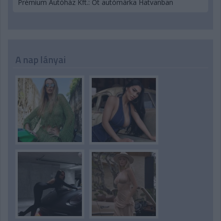
Prémium Autóház Kft.: Öt autómárka Hatvanban
A nap lányai