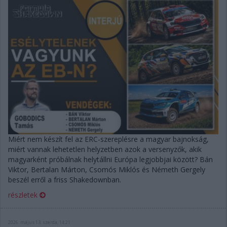
Miért nem készít fel az ERC-szereplésre a magyar bajnokság,
miért vannak lehetetlen helyzetben azok a versenyzők, akik
magyarként próbálnak helytállni Európa legjobbjai között? Bán
Viktor, Bertalan Márton, Csomós Miklós és Németh Gergely
beszél erről a friss Shakedownban.
részletek
2026. május 13. szerda, 14:21