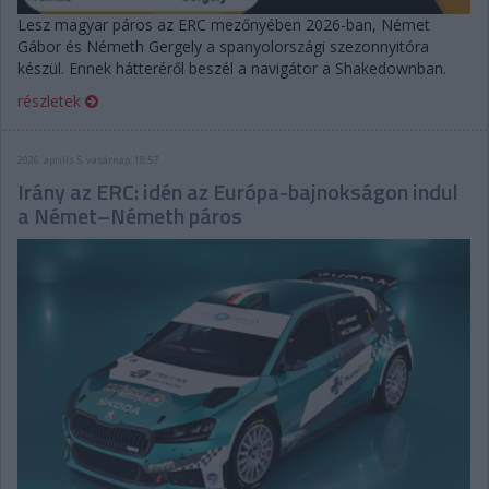
Lesz magyar páros az ERC mezőnyében 2026-ban, Német
Gábor és Németh Gergely a spanyolországi szezonnyitóra
készül. Ennek hátteréről beszél a navigátor a Shakedownban.
részletek
2026. április 5. vasárnap, 18:57
Irány az ERC: idén az Európa-bajnokságon indul
a Német–Németh páros