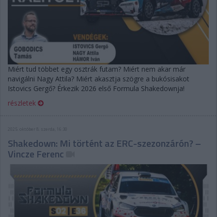
Miért tud többet egy osztrák futam? Miért nem akar már
navigálni Nagy Attila? Miért akasztja szögre a bukósisakot
Istovics Gergő? Érkezik 2026 első Formula Shakedownja!
részletek
2025. október 8. szerda, 16:30
Shakedown: Mi történt az ERC-szezonzárón? –
Vincze Ferenc