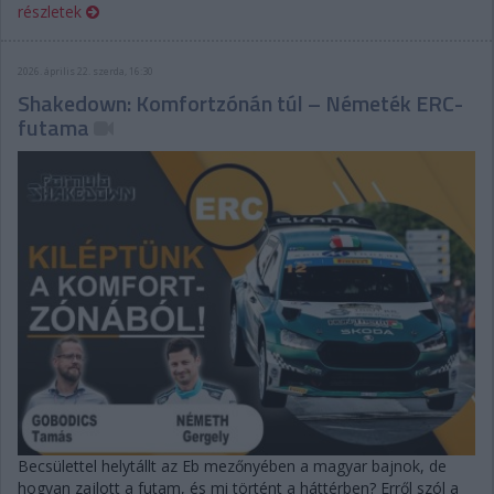
részletek
2026. április 22. szerda, 16:30
Shakedown: Komfortzónán túl – Németék ERC-
futama
Becsülettel helytállt az Eb mezőnyében a magyar bajnok, de
hogyan zajlott a futam, és mi történt a háttérben? Erről szól a