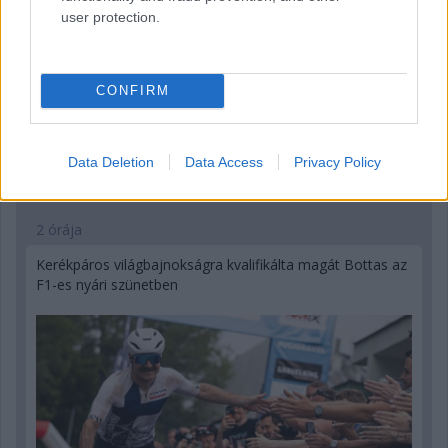
user protection.
CONFIRM
Data Deletion
Data Access
Privacy Policy
2 órája
Kerékpáros világbajnokságra kvalifikálta magát Bottas az
F1-es nyári szünetben