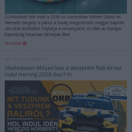
Új kihívások felé indul a 2026-os szezonban Német Gábor és
Németh Gergely: a páros a tavaly megszerzett magyar bajnoki
cím után külföldön folytatja a versenyzést, és idén az Európa-
bajnokság futamain láthatjuk őket.
részletek
2026. március 12. csütörtök, 16:30
Shakedown: Milyen lesz a Veszprém Rali és hol
indul Herczig 2026-ban?