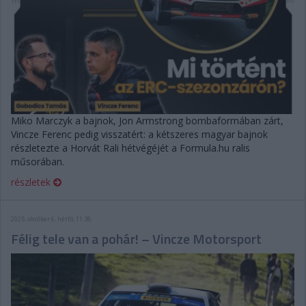
Miko Marczyk a bajnok, Jon Armstrong bombaformában zárt,
Vincze Ferenc pedig visszatért: a kétszeres magyar bajnok
részletezte a Horvát Rali hétvégéjét a Formula.hu ralis
műsorában.
részletek
2025. október 6. hétfő, 11:38
Félig tele van a pohár! – Vincze Motorsport