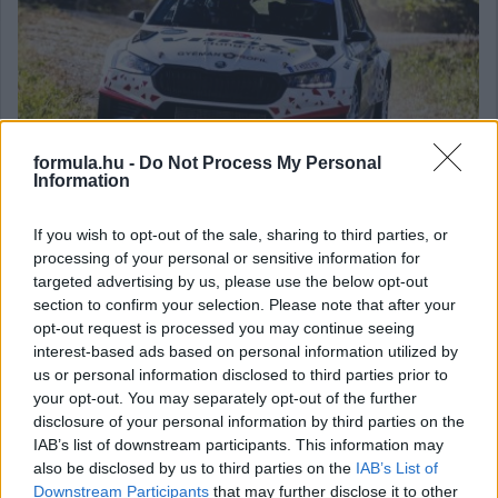
formula.hu -
Do Not Process My Personal
Information
Biztató részeredmények, elmaradó végeredmény: így
If you wish to opt-out of the sale, sharing to third parties, or
összegezhető Vincze Ferenc és Németh Gergely Horvát Ralija.
processing of your personal or sensitive information for
targeted advertising by us, please use the below opt-out
részletek
section to confirm your selection. Please note that after your
opt-out request is processed you may continue seeing
2025. szeptember 24. szerda, 16:00
interest-based ads based on personal information utilized by
Formula Shakedown: Irány az ERC! – Vincze
us or personal information disclosed to third parties prior to
Ferenc, Németh Gergely
your opt-out. You may separately opt-out of the further
disclosure of your personal information by third parties on the
IAB’s list of downstream participants. This information may
also be disclosed by us to third parties on the
IAB’s List of
Downstream Participants
that may further disclose it to other