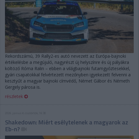
Rekordszámú, 39 Rally2-es autó nevezett az Európa-bajnoki
értékelésbe a megújuló, nagyrészt új helyszínre és új pályákra
költöző Róma Ralin – ebben a világbajnoki futamgyőztesekkel,
gyári csapatokkal felvértezett mezőnyben igyekezett felvenni a
kesztyűt a magyar bajnoki címvédő, Német Gábor és Németh
Gergely párosa is.
részletek
2026. június 4. csütörtök, 16:30
Shakedown: Miért esélytelenek a magyarok az
Eb-n?