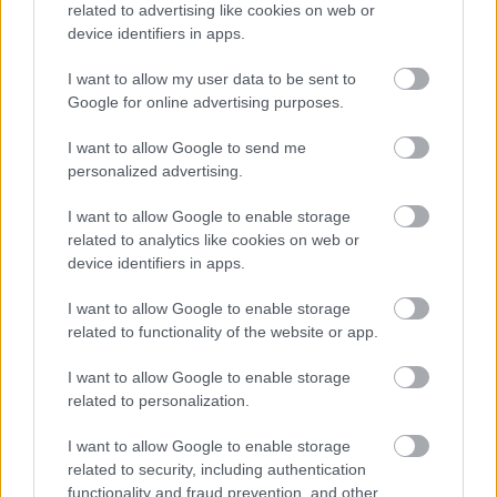
Hallgasd meg a Formula Podcast
related to advertising like cookies on web or
legfrissebb adását!
device identifiers in apps.
I want to allow my user data to be sent to
Google for online advertising purposes.
Kövess minket a Facebookon
I want to allow Google to send me
personalized advertising.
I want to allow Google to enable storage
related to analytics like cookies on web or
device identifiers in apps.
Parc Fermé
I want to allow Google to enable storage
related to functionality of the website or app.
17 perce
Óriási bevétel-visszaesést könyvelhetett el az F1 a
I want to allow Google to enable storage
második negyedévben
related to personalization.
I want to allow Google to enable storage
related to security, including authentication
functionality and fraud prevention, and other