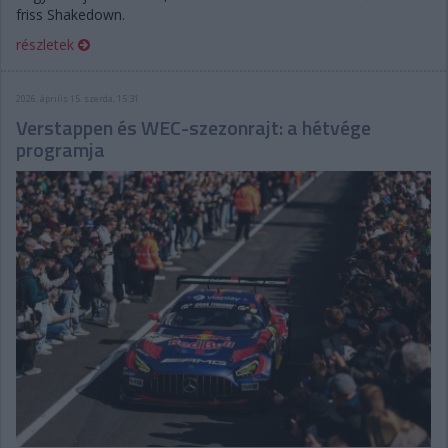
friss Shakedown.
részletek
2026. április 15. szerda, 15:31
Verstappen és WEC-szezonrajt: a hétvége
programja