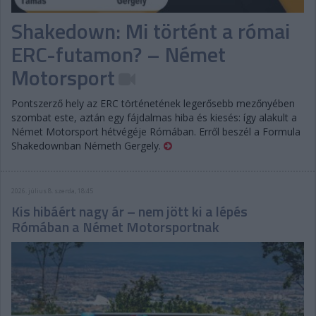
Shakedown: Mi történt a római
ERC-futamon? – Német
Motorsport
Pontszerző hely az ERC történetének legerősebb mezőnyében
szombat este, aztán egy fájdalmas hiba és kiesés: így alakult a
Német Motorsport hétvégéje Rómában. Erről beszél a Formula
Shakedownban Németh Gergely.
2026. július 8. szerda, 18:45
Kis hibáért nagy ár – nem jött ki a lépés
Rómában a Német Motorsportnak