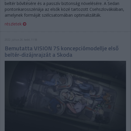
beltér bővítésére és a passzív biztonság növelésére. A Sedan
pontonkarosszériája az elsők közé tartozott Csehszlovákiában,
amelynek formáját szélcsatornában optimalizálták.
részletek
2022. július 26. kedd, 11:56
Bemutatta VISION 7S koncepciómodellje első
beltér-dizájnrajzát a Skoda