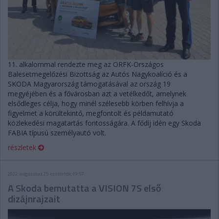
11. alkalommal rendezte meg az ORFK-Országos
Balesetmegelőzési Bizottság az Autós Nagykoalíció és a
SKODA Magyarország támogatásával az ország 19
megyéjében és a fővárosban azt a vetélkedőt, amelynek
elsődleges célja, hogy minél szélesebb körben felhívja a
figyelmet a körültekintő, megfontolt és példamutató
közlekedési magatartás fontosságára. A fődíj idén egy Skoda
FABIA típusú személyautó volt.
részletek
2022. augusztus 25. csütörtök, 09:57
A Skoda bemutatta a VISION 7S első
dizájnrajzait