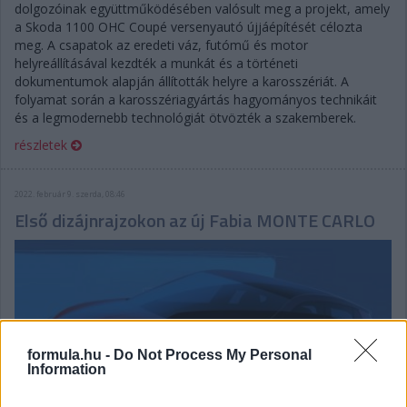
dolgozóinak együttműködésében valósult meg a projekt, amely
a Skoda 1100 OHC Coupé versenyautó újjáépítését célozta
meg. A csapatok az eredeti váz, futómű és motor
helyreállításával kezdték a munkát és a történeti
dokumentumok alapján állították helyre a karosszériát. A
folyamat során a karosszériagyártás hagyományos technikáit
és a legmodernebb technológiát ötvözték a szakemberek.
részletek
2022. február 9. szerda, 08:46
Első dizájnrajzokon az új Fabia MONTE CARLO
formula.hu -
Do Not Process My Personal
Information