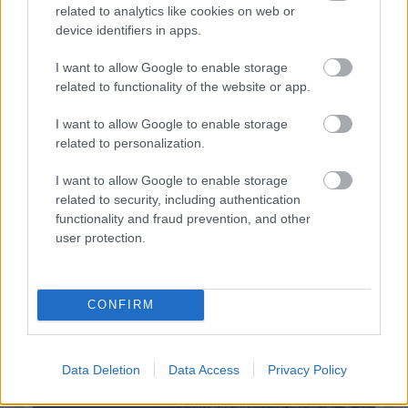
related to analytics like cookies on web or
Hallgasd meg a Formula Podcast
device identifiers in apps.
legfrissebb adását!
I want to allow Google to enable storage
related to functionality of the website or app.
I want to allow Google to enable storage
Kövess minket a Facebookon
related to personalization.
I want to allow Google to enable storage
related to security, including authentication
functionality and fraud prevention, and other
user protection.
Parc Fermé
4 órája
CONFIRM
IndyCar: Palou nyert Portlandben, már 100 pont fölött az
előnye
Data Deletion
Data Access
Privacy Policy