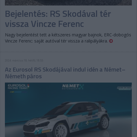
Bejelentés: RS Skodával tér
vissza Vincze Ferenc
Nagy bejelentést tett a kétszeres magyar bajnok, ERC-dobogós
Vincze Ferenc: saját autóval tér vissza a ralipályákra.
2024. március 18. hétfő, 18:55
Az Eurosol RS Skodájával indul idén a Német–
Németh páros