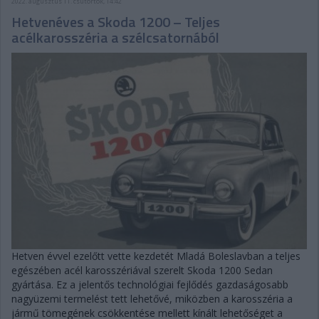
2022. augusztus 11. csütörtök, 14:42
Hetvenéves a Skoda 1200 – Teljes
acélkarosszéria a szélcsatornából
Hetven évvel ezelőtt vette kezdetét Mladá Boleslavban a teljes
egészében acél karosszériával szerelt Skoda 1200 Sedan
gyártása. Ez a jelentős technológiai fejlődés gazdaságosabb
nagyüzemi termelést tett lehetővé, miközben a karosszéria a
jármű tömegének csökkentése mellett kínált lehetőséget a