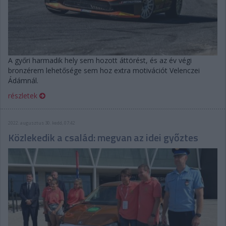
A győri harmadik hely sem hozott áttörést, és az év végi
bronzérem lehetősége sem hoz extra motivációt Velenczei
Ádámnál.
részletek
2022. augusztus 30. kedd, 07:42
Közlekedik a család: megvan az idei győztes