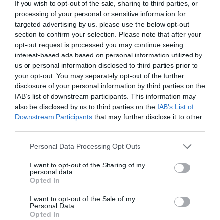
If you wish to opt-out of the sale, sharing to third parties, or
processing of your personal or sensitive information for
targeted advertising by us, please use the below opt-out
section to confirm your selection. Please note that after your
opt-out request is processed you may continue seeing
Hivatalos dizájnrajzokkal kínál betekintést új FABIA MONTE
interest-based ads based on personal information utilized by
CARLO modelljére a SKODA AUTO. A sportos lifestyle-
us or personal information disclosed to third parties prior to
változatok tizenegy éve, a FABIA második generációjával
your opt-out. You may separately opt-out of the further
jelentek meg a cseh autógyártó kínálatában. A jellegzetes
disclosure of your personal information by third parties on the
fekete MONTE CARLO elemek különösen kiemelik a FABIA
IAB’s list of downstream participants. This information may
negyedik nemzedékének érzelmekben még gazdagabb
also be disclosed by us to third parties on the
IAB’s List of
vonalvezetését és dinamikus arányait. A sportos karakterű
Downstream Participants
that may further disclose it to other
beltérben karbonhatású anyagok és vörös dekorbetétek
third parties.
szolgálnak vizuális stílusjegyekként.
részletek
Please note that this website/app uses one or more Google
Personal Data Processing Opt Outs
services and may gather and store information including but
not limited to your visit or usage behaviour. You may click to
I want to opt-out of the Sharing of my
2022. február 8. kedd, 09:39
personal data.
grant or deny consent to Google and its third-party tags to
Opted In
Vagány színekben érkezik az ENYAQ COUPÉ iV
use your data for below specified purposes in below Google
consent section.
I want to opt-out of the Sale of my
Personal Data.
Opted In