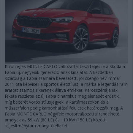
Különleges MONTE CARLO változattal teszi teljessé a Skoda a
Fabia új, negyedik generációjának kínálatát. A kezdetben
kizárólag a Fabia számára bevezetett, jól csengő név immár
2011 óta képviseli a sportos életstílust, a márka e legendás ralin
aratott számos sikerének állítva emléket. Karosszériájának
fekete részletei az új Fabia dinamikus megjelenését erősítik,
míg belterét vörös stílusjegyek, a kartámaszokon és a
műszerfalon pedig karbonhatású felületek határozzák meg. A
Fabia MONTE CARLO négyféle motorváltozattal rendelhető,
amelyek az 59 kW (80 LE) és 110 kW (150 LE) közötti
teljesítménytartományt ölelik fel.