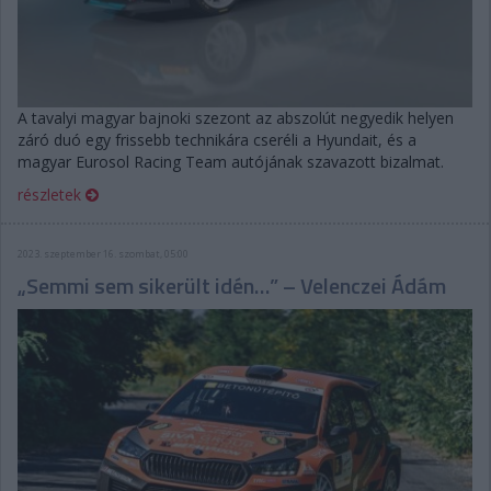
A tavalyi magyar bajnoki szezont az abszolút negyedik helyen
záró duó egy frissebb technikára cseréli a Hyundait, és a
magyar Eurosol Racing Team autójának szavazott bizalmat.
részletek
2023. szeptember 16. szombat, 05:00
„Semmi sem sikerült idén…” – Velenczei Ádám