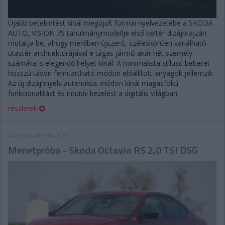
Újabb betekintést kínál megújult formai nyelvezetébe a SKODA
AUTO, VISION 7S tanulmánymodellje első beltér-dizájnrajzán
mutatja be, ahogy merőben újszerű, széleskörűen variálható
utastér-architektúrájával e tágas jármű akár hét személy
számára is elegendő helyet kínál. A minimalista stílusú belteret
hosszú távon fenntartható módon előállított anyagok jellemzik.
Az új dizájnnyelv autentikus módon kínál magasfokú
funkcionalitást és intuitív kezelést a digitális világban.
részletek
2022. május 30. hétfő, 10:23
Menetpróba - Skoda Octavia RS 2,0 TSI DSG