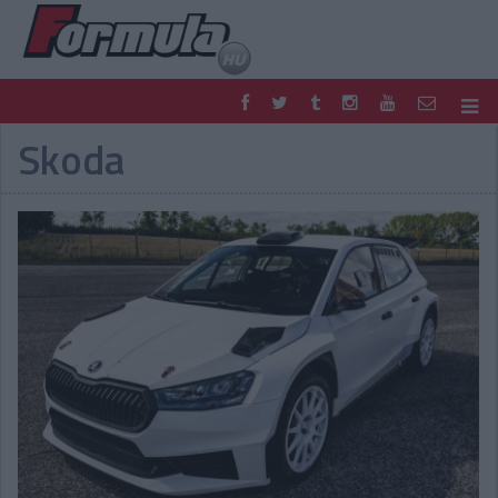
Skoda
F1
PARC FERMÉ
FORMULA
MOTOR
NEMZETKÖZI
HAZAI
RETRO
EGYÉB
PODCAST
SHOP
LIVE
TIPPJÁTÉK
DIGITÁLIS MAGAZIN
PONTÁLLÁSOK
VERSENYNAPTÁRAK