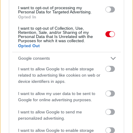
I want to opt-out of processing my
Personal Data for Targeted Advertising.
Opted In
I want to opt-out of Collection, Use,
Retention, Sale, and/or Sharing of my
Personal Data that Is Unrelated with the
Purposes for which it was collected.
Opted Out
Google consents
I want to allow Google to enable storage
Egy sportos RS-változat is megjelent a Skoda ENYAQ iV
modellsorozatában, mely a valaha volt legerősebb
related to advertising like cookies on web or
sorozatgyártású autójuk. A 300 lóerős, összkerékhajtású tisztán
device identifiers in apps.
elektromos meghajtású gépezet a legszebb hagyományokat
követi.
I want to allow my user data to be sent to
Google for online advertising purposes.
részletek
I want to allow Google to send me
personalized advertising.
előző hírek
következő hírek
I want to allow Google to enable storage