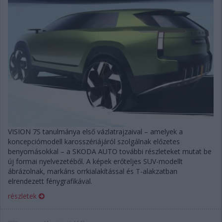
VISION 7S tanulmánya első vázlatrajzaival – amelyek a
koncepciómodell karosszériájáról szolgálnak előzetes
benyomásokkal – a SKODA AUTO további részleteket mutat be
új formai nyelvezetéből. A képek erőteljes SUV-modellt
ábrázolnak, markáns orrkialakítással és T-alakzatban
elrendezett fénygrafikával.
részletek