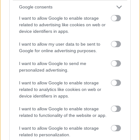
a 14. hellyel azt követően, hogy Monacóban
Google consents
pontszerző helyen ért célba – ám a futam után
I want to allow Google to enable storage
megbüntették.
related to advertising like cookies on web or
device identifiers in apps.
Aston Martin
I want to allow my user data to be sent to
Google for online advertising purposes.
Az Aston az idei hetedik versenyén a harmadik
I want to allow Google to send me
kettős kiesését jegyezte. Hét versenyen
personalized advertising.
összesen öt célba érése van a két pilótának.
I want to allow Google to enable storage
related to analytics like cookies on web or
device identifiers in apps.
I want to allow Google to enable storage
related to functionality of the website or app.
I want to allow Google to enable storage
related to personalization.