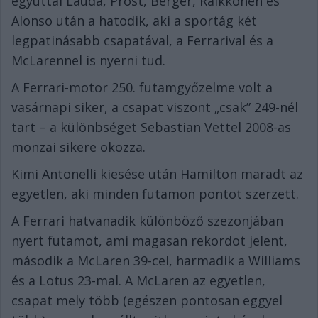
egyúttal Lauda, Prost, Berger, Raikkönen és
Alonso után a hatodik, aki a sportág két
legpatinásabb csapatával, a Ferrarival és a
McLarennel is nyerni tud.
A Ferrari-motor 250. futamgyőzelme volt a
vasárnapi siker, a csapat viszont „csak” 249-nél
tart – a különbséget Sebastian Vettel 2008-as
monzai sikere okozza.
Kimi Antonelli kiesése után Hamilton maradt az
egyetlen, aki minden futamon pontot szerzett.
A Ferrari hatvanadik különböző szezonjában
nyert futamot, ami magasan rekordot jelent,
második a McLaren 39-cel, harmadik a Williams
és a Lotus 23-mal. A McLaren az egyetlen,
csapat mely több (egészen pontosan eggyel