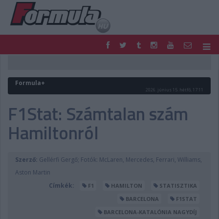
F1
PARC FERMÉ
FORMULA
MOTOR
Formula+
NEMZETKÖZI
HAZAI
2026. június 15. hétfő, 17:11
RETRO
EGYÉB
F1Stat: Számtalan szám
PODCAST
SHOP
Hamiltonról
LIVE
TIPPJÁTÉK
DIGITÁLIS MAGAZIN
PONTÁLLÁSOK
VERSENYNAPTÁRAK
Szerző:
Gellérfi Gergő; Fotók: McLaren, Mercedes, Ferrari, Williams,
Aston Martin
Címkék:
F1
HAMILTON
STATISZTIKA
BARCELONA
F1STAT
BARCELONA-KATALÓNIA NAGYDÍJ