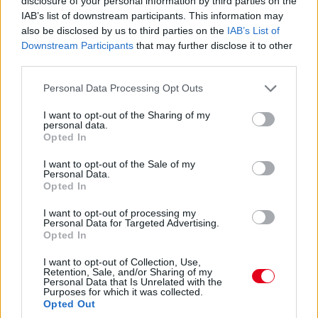
disclosure of your personal information by third parties on the
IAB’s list of downstream participants. This information may
also be disclosed by us to third parties on the
IAB’s List of
Downstream Participants
that may further disclose it to other
Albon időmérős kiesése azt jelentette, hogy
third parties.
sorozatban 11. alkalommal esett ki legalább
Please note that this website/app uses one or more Google
Personal Data Processing Opt Outs
egy Williams a Q1-ben, míg Sainz Q2-es
services and may gather and store information including but
búcsújával biztossá vált, hogy zsinórban 9
not limited to your visit or usage behaviour. You may click to
I want to opt-out of the Sharing of my
personal data.
grant or deny consent to Google and its third-party tags to
barcelonai Q3-at rendeznek a grove-iak nélkül.
Opted In
use your data for below specified purposes in below Google
consent section.
I want to opt-out of the Sale of my
Personal Data.
Haas
Opted In
Lewis Hamilton és Franco Colapinto mellett
I want to opt-out of processing my
Personal Data for Targeted Advertising.
Esteban Ocon a harmadik versenyző, aki
Opted In
egyetlen futamon sem esett ki idén.
I want to opt-out of Collection, Use,
Retention, Sale, and/or Sharing of my
Personal Data that Is Unrelated with the
Cadillac
Purposes for which it was collected.
Opted Out
Sergio Perez idei legjobb eredményét jegyezte