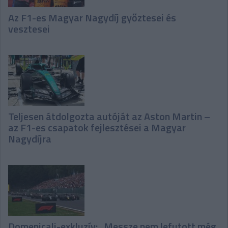
Az F1-es Magyar Nagydíj győztesei és
vesztesei
Teljesen átdolgozta autóját az Aston Martin –
az F1-es csapatok fejlesztései a Magyar
Nagydíjra
Domenicali-exkluzív: „Messze nem lefutott még