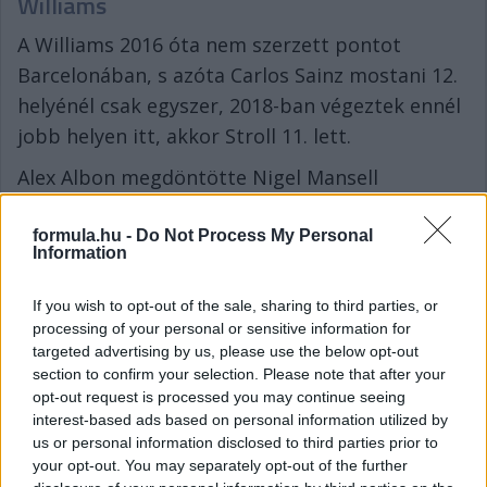
Williams
A Williams 2016 óta nem szerzett pontot
Barcelonában, s azóta Carlos Sainz mostani 12.
helyénél csak egyszer, 2018-ban végeztek ennél
jobb helyen itt, akkor Stroll 11. lett.
Alex Albon megdöntötte Nigel Mansell
rekordját: ő indult a legtöbb versenyen a
Williams színeiben.
formula.hu -
Do Not Process My Personal
Information
If you wish to opt-out of the sale, sharing to third parties, or
processing of your personal or sensitive information for
targeted advertising by us, please use the below opt-out
section to confirm your selection. Please note that after your
opt-out request is processed you may continue seeing
interest-based ads based on personal information utilized by
us or personal information disclosed to third parties prior to
your opt-out. You may separately opt-out of the further