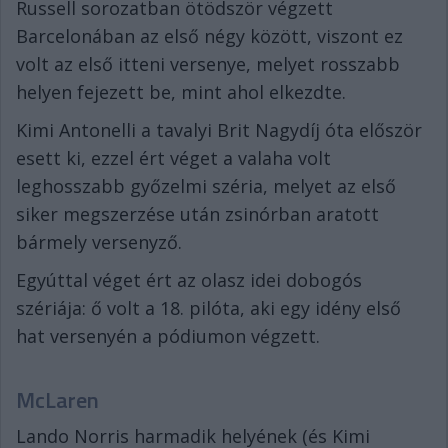
Russell sorozatban ötödször végzett
Barcelonában az első négy között, viszont ez
volt az első itteni versenye, melyet rosszabb
helyen fejezett be, mint ahol elkezdte.
Kimi Antonelli a tavalyi Brit Nagydíj óta először
esett ki, ezzel ért véget a valaha volt
leghosszabb győzelmi széria, melyet az első
siker megszerzése után zsinórban aratott
bármely versenyző.
Egyúttal véget ért az olasz idei dobogós
szériája: ő volt a 18. pilóta, aki egy idény első
hat versenyén a pódiumon végzett.
McLaren
Lando Norris harmadik helyének (és Kimi