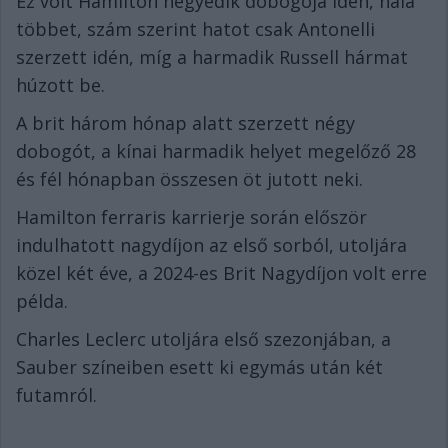
Ez volt Hamilton negyedik dobogója idén, nála
többet, szám szerint hatot csak Antonelli
szerzett idén, míg a harmadik Russell hármat
húzott be.
A brit három hónap alatt szerzett négy
dobogót, a kínai harmadik helyet megelőző 28
és fél hónapban összesen öt jutott neki.
Hamilton ferraris karrierje során először
indulhatott nagydíjon az első sorból, utoljára
közel két éve, a 2024-es Brit Nagydíjon volt erre
példa.
Charles Leclerc utoljára első szezonjában, a
Sauber színeiben esett ki egymás után két
futamról.