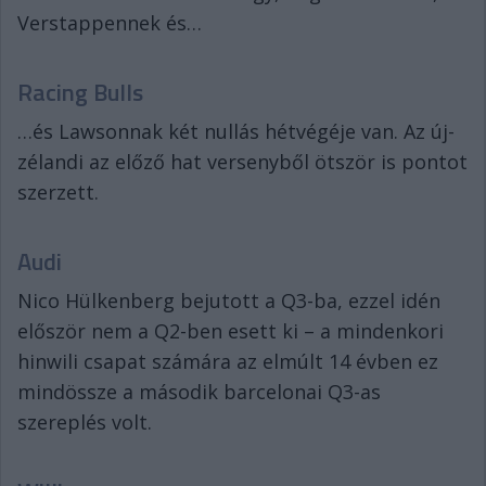
Verstappennek és…
Racing Bulls
…és Lawsonnak két nullás hétvégéje van. Az új-
zélandi az előző hat versenyből ötször is pontot
szerzett.
Audi
Nico Hülkenberg bejutott a Q3-ba, ezzel idén
először nem a Q2-ben esett ki – a mindenkori
hinwili csapat számára az elmúlt 14 évben ez
mindössze a második barcelonai Q3-as
szereplés volt.