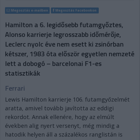
Megosztás e-mailben
Megosztás Facebookon
Hamilton a 6. legidősebb futamgyőztes,
Alonso karrierje legrosszabb időmérője,
Leclerc nyolc éve nem esett ki zsinórban
kétszer, 1983 óta először egyetlen nemzeté
lett a dobogó – barcelonai F1-es
statisztikák
Ferrari
Lewis Hamilton karrierje 106. futamgyőzelmét
aratta, amivel tovább javította az eddigi
rekordot. Annak ellenére, hogy az elmúlt
években alig nyert versenyt, még mindig a
hatodik helyen áll a százalékos ranglistán is