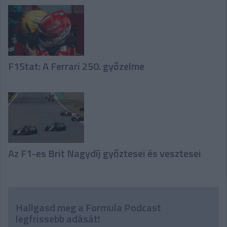
F1Stat: A Ferrari 250. győzelme
Az F1-es Brit Nagydíj győztesei és vesztesei
Hallgasd meg a Formula Podcast
legfrissebb adását!