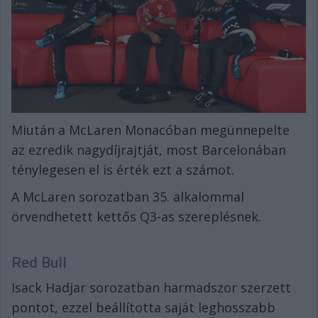
Miután a McLaren Monacóban megünnepelte
az ezredik nagydíjrajtját, most Barcelonában
ténylegesen el is érték ezt a számot.
A McLaren sorozatban 35. alkalommal
örvendhetett kettős Q3-as szereplésnek.
Red Bull
Isack Hadjar sorozatban harmadszor szerzett
pontot, ezzel beállította saját leghosszabb