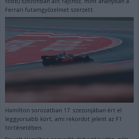
több) szezonban állt rajthoz, mint ahányban a
Ferrari futamgyőzelmet szerzett.
Hamilton sorozatban 17. szezonjában ért el
leggyorsabb kört, ami rekordot jelent az F1
történetében.