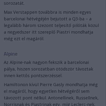
sorozatát.
Max Verstappen továbbra is minden egyes
barcelonai hétvégéjén bejutott a Q3-ba – a
legalább három szezont teljesítő pilóták közül
a negyedszer itt szereplő Piastri mondhatja
még ezt el magáról.
Alpine
Az Alpine-nak nagyon fekszik a barcelonai
pálya, hiszen sorozatban ötödször távoztak
innen kettős pontszerzéssel.
Hamiltonon kívül Pierre Gasly mondhatja még
el magáról, hogy egyetlen hétvégéről sem
távozott pont nélkül. Antonellinek, Russellnek,
Norrisnak és Piastrinak egy, míg Leclerc-nek,