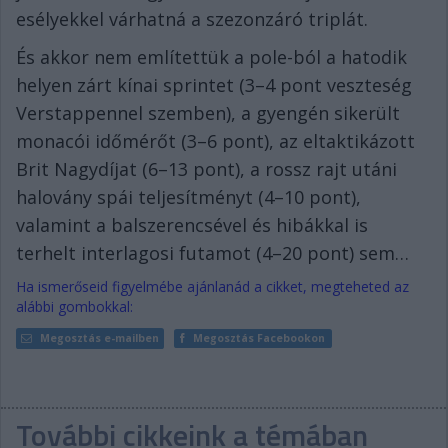
esélyekkel várhatná a szezonzáró triplát.
És akkor nem említettük a pole-ból a hatodik
helyen zárt kínai sprintet (3–4 pont veszteség
Verstappennel szemben), a gyengén sikerült
monacói időmérőt (3–6 pont), az eltaktikázott
Brit Nagydíjat (6–13 pont), a rossz rajt utáni
halovány spái teljesítményt (4–10 pont),
valamint a balszerencsével és hibákkal is
terhelt interlagosi futamot (4–20 pont) sem…
Ha ismerőseid figyelmébe ajánlanád a cikket, megteheted az
alábbi gombokkal:
Megosztás e-mailben
Megosztás Facebookon
További cikkeink a témában