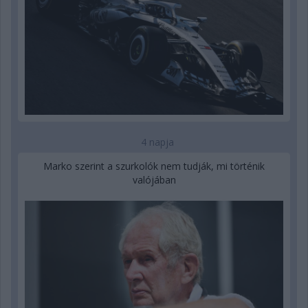
4 napja
Marko szerint a szurkolók nem tudják, mi történik
valójában