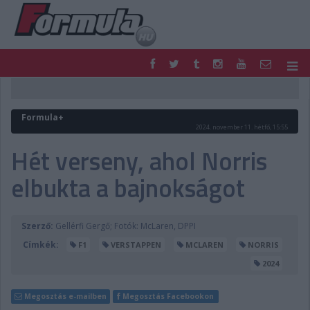
F1
PARC FERMÉ
FORMULA
MOTOR
Formula+
NEMZETKÖZI
HAZAI
2024. november 11. hétfő, 15:55
RETRO
EGYÉB
Hét verseny, ahol Norris
PODCAST
SHOP
elbukta a bajnokságot
LIVE
TIPPJÁTÉK
DIGITÁLIS MAGAZIN
PONTÁLLÁSOK
VERSENYNAPTÁRAK
Szerző:
Gellérfi Gergő; Fotók: McLaren, DPPI
Címkék:
F1
VERSTAPPEN
MCLAREN
NORRIS
2024
Megosztás e-mailben
Megosztás Facebookon