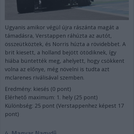
Ugyanis amikor végül újra rászánta magát a
támadásra, Verstappen ráhúzta az autót,
összeütköztek, és Norris húzta a rövidebbet. A
brit kiesett, a holland bejött ötödiknek, így
hiába büntették meg, ahelyett, hogy csökkent
volna az előnye, még növelni is tudta azt
mclarenes riválisával szemben.
Eredmény: kiesés (0 pont)
Elérhető maximum: 1. hely (25 pont)
Különbség: 25 pont (Verstappenhez képest 17
pont)
4. Magyar Nagydíj