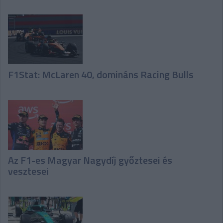
F1Stat: McLaren 40, domináns Racing Bulls
Az F1-es Magyar Nagydíj győztesei és
vesztesei