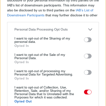
disclosure of your personal information by third parties on the
7. USA Nagydíj
IAB’s list of downstream participants. This information may
also be disclosed by us to third parties on the
IAB’s List of
Egy újabb elbaltázott rajtot láthattunk
Downstream Participants
that may further disclose it to other
Austinban, ahol Norris a pole-ból egészen a
third parties.
negyedik helyig esett vissza, s végül itt is futott
Please note that this website/app uses one or more Google
Personal Data Processing Opt Outs
be. A verseny egészét látva a Ferrari kettős
services and may gather and store information including but
not limited to your visit or usage behaviour. You may click to
I want to opt-out of the Sharing of my
győzelmét aligha tudta volna megakadályozni,
personal data.
grant or deny consent to Google and its third-party tags to
Opted In
arra viszont minden esélye megvolt, hogy
use your data for below specified purposes in below Google
Verstappent maga mögé utasítsa.
consent section.
I want to opt-out of the Sale of my
Personal Data.
Opted In
I want to opt-out of processing my
Personal Data for Targeted Advertising.
Opted In
I want to opt-out of Collection, Use,
Retention, Sale, and/or Sharing of my
Personal Data that Is Unrelated with the
Purposes for which it was collected.
Opted Out