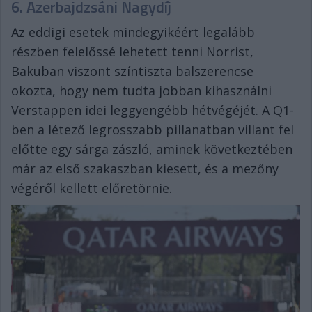
6. Azerbajdzsáni Nagydíj
Az eddigi esetek mindegyikéért legalább
részben felelőssé lehetett tenni Norrist,
Bakuban viszont színtiszta balszerencse
okozta, hogy nem tudta jobban kihasználni
Verstappen idei leggyengébb hétvégéjét. A Q1-
ben a létező legrosszabb pillanatban villant fel
előtte egy sárga zászló, aminek következtében
már az első szakaszban kiesett, és a mezőny
végéről kellett előretörnie.