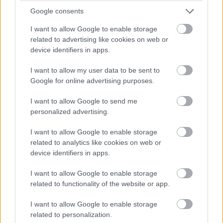
Google consents
I want to allow Google to enable storage
related to advertising like cookies on web or
device identifiers in apps.
Kicsit mintha a spielbergi hajrát láthattuk volna
pepitában, Norris nagyon próbálkozott, de
I want to allow my user data to be sent to
nem talált fogást a hollandon, míg végül a
Google for online advertising purposes.
pályán kívül előzött, miután Verstappen a
I want to allow Google to send me
sportszerűség határait legalábbis súroló
personalized advertising.
védekezést mutatott be ellene. A szabályok
I want to allow Google to enable storage
viszont az ő oldalán álltak, így Norris kapott
related to analytics like cookies on web or
büntetést, ami riválisával szemben hat
device identifiers in apps.
pontjába került.
I want to allow Google to enable storage
Eredmény: 4. hely (12 pont)
related to functionality of the website or app.
Elérhető maximum: 3. hely (25 pont)
I want to allow Google to enable storage
Különbség: 3 pont (Verstappenhez képest 6
related to personalization.