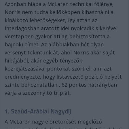
Azonban hiába a McLaren technikai fölénye,
Norris nem tudta kellőképpen kihasználni a
kínálkozó lehetőségeket, így aztán az
Interlagosban aratott idei nyolcadik sikerével
Verstappen gyakorlatilag bebiztosította a
bajnoki címet. Az alábbiakban hét olyan
versenyt tekintünk át, ahol Norris akár saját
hibájából, akár egyéb tényezők
közrejátszásával pontokat szórt el, ami azt
eredményezte, hogy listavezető pozíció helyett
szinte behozhatatlan,, 62 pontos hátrányban
várja a szezonnyitó triplát.
1. Szaúd-Arábiai Nagydíj
A McLaren nagy előretörését megelőző