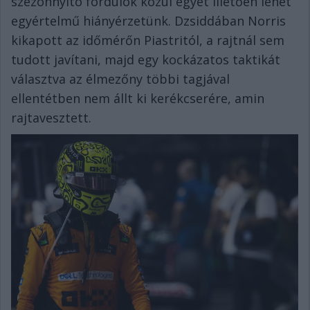
szezonnyitó fordulók közül egyet illetően lehet
egyértelmű hiányérzetünk. Dzsiddában Norris
kikapott az időmérőn Piastritól, a rajtnál sem
tudott javítani, majd egy kockázatos taktikát
választva az élmezőny többi tagjával
ellentétben nem állt ki kerékcserére, amin
rajtavesztett.