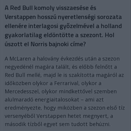
A Red Bull komoly visszaesése és
Verstappen hosszú nyeretlenségi sorozata
ellenére interlagosi győzelmével a holland
gyakorlatilag eldöntötte a szezont. Hol
úszott el Norris bajnoki címe?
A McLaren a halovány évkezdés után a szezon
negyedénél magára talált, és előbb felnőtt a
Red Bull mellé, majd le is szakította magáról az
időközben olykor a Ferrarival, olykor a
Mercedesszel, olykor mindkettővel szemben
alulmaradó energiaitalosokat – ami azt
eredményezte, hogy miközben a szezon első tíz
versenyéből Verstappen hetet megnyert, a
második tízből egyet sem tudott behúzni.