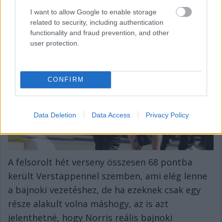
pont)
I want to allow Google to enable storage
related to security, including authentication
functionality and fraud prevention, and other
user protection.
CONFIRM
Data Deletion
Data Access
Privacy Policy
A felsorolt hét verseny összesen 68 pontba
került Verstappennel szemben, ami elég lenne
a bajnoki vezetéshez, de ha ezeknek csak egy
része alakult volna máshogy, az is azt
jelenthetné, hogy Norris reális bajnoki