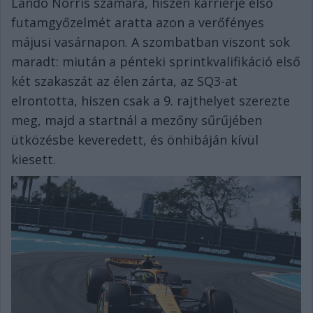
Lando Norris számára, hiszen karrierje első
futamgyőzelmét aratta azon a verőfényes
májusi vasárnapon. A szombatban viszont sok
maradt: miután a pénteki sprintkvalifikáció első
két szakaszát az élen zárta, az SQ3-at
elrontotta, hiszen csak a 9. rajthelyet szerezte
meg, majd a startnál a mezőny sűrűjében
ütközésbe keveredett, és önhibáján kívül
kiesett.