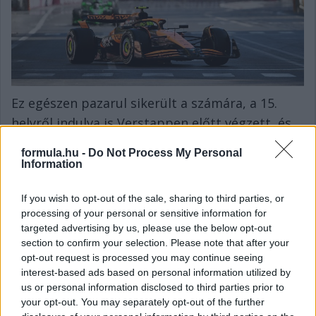
Ez egészen pazarul sikerült a számára, a 15.
helyről indulva is Verstappen előtt végzett, és
az utolsó előtti körben történt Perez–Sainz
formula.hu -
Do Not Process My Personal
ütközés nyomán végül a 4. helyen ért célba.
Information
Csakhogy a felzárkózás tempóját, valamint
If you wish to opt-out of the sale, sharing to third parties, or
Oscar Piastri győzelmét elnézve ebben sokkal-
processing of your personal or sensitive information for
sokkal több volt.
targeted advertising by us, please use the below opt-out
section to confirm your selection. Please note that after your
Eredmény: 4. hely (13 pont)
opt-out request is processed you may continue seeing
Elérhető maximum: 1. hely (26 pont)
interest-based ads based on personal information utilized by
Különbség: 13 pont
us or personal information disclosed to third parties prior to
your opt-out. You may separately opt-out of the further