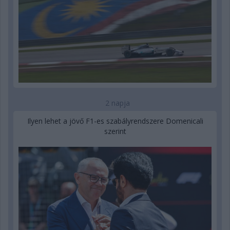
2 napja
Ilyen lehet a jövő F1-es szabályrendszere Domenicali
szerint