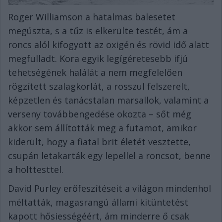
Roger Williamson a hatalmas balesetet
megúszta, s a tűz is elkerülte testét, ám a
roncs alól kifogyott az oxigén és rövid idő alatt
megfulladt. Kora egyik legígéretesebb ifjú
tehetségének halálát a nem megfelelően
rögzített szalagkorlát, a rosszul felszerelt,
képzetlen és tanácstalan marsallok, valamint a
verseny továbbengedése okozta – sőt még
akkor sem állították meg a futamot, amikor
kiderült, hogy a fiatal brit életét vesztette,
csupán letakarták egy lepellel a roncsot, benne
a holttesttel.
David Purley erőfeszítéseit a világon mindenhol
méltatták, magasrangú állami kitüntetést
kapott hősiességéért, ám minderre ő csak