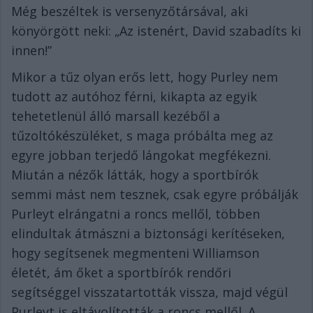
Még beszéltek is versenyzőtársával, aki
könyörgött neki: „Az istenért, David szabadíts ki
innen!”
Mikor a tűz olyan erős lett, hogy Purley nem
tudott az autóhoz férni, kikapta az egyik
tehetetlenül álló marsall kezéből a
tűzoltókészüléket, s maga próbálta meg az
egyre jobban terjedő lángokat megfékezni.
Miután a nézők látták, hogy a sportbírók
semmi mást nem tesznek, csak egyre próbálják
Purleyt elrángatni a roncs mellől, többen
elindultak átmászni a biztonsági kerítéseken,
hogy segítsenek megmenteni Williamson
életét, ám őket a sportbírók rendőri
segítséggel visszatartották vissza, majd végül
Purleyt is eltávolították a roncs mellől. A