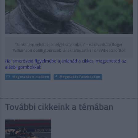
"Senki nem veheti el a helyét szívemben" – ez olvasható Roger
Williamson doningtoni szobrának talapzatán Tom Wheatcrofttól
Ha ismerőseid figyelmébe ajánlanád a cikket, megteheted az
alábbi gombokkal:
Megosztás e-mailben
Megosztás Facebookon
További cikkeink a témában