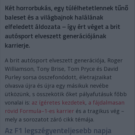
Két horrorbukás, egy túlélhetetlennek tűnő
baleset és a világbajnok halálának
elfeledett áldozata – így ért véget a brit
autósport elveszett generációjának
karrierje.
A brit autósport elveszett generációja, Roger
Williamson, Tony Brise, Tom Pryce és David
Purley sorsa összefonódott, életrajzaikat
olvasva újra és újra egy másikuk nevébe
ütközünk, s összekötik őket pályafutásuk főbb
vonalai is:
az ígéretes kezdetek
,
a fájdalmasan
rövid Formula–1-es karrier
és a tragikus vég –
mely a sorozatot záró cikk témája.
Az F1 legszégyenteljesebb napja