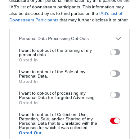
disclosure of your personal information by third parties on the
parkolóban csapódott be. Az elhunyt versenyző
IAB’s list of downstream participants. This information may
felesége, Nella férje halála után Tony Brise
also be disclosed by us to third parties on the
IAB’s List of
Downstream Participants
that may further disclose it to other
özvegyével, Janettel indított közös vállalkozást.
third parties.
Please note that this website/app uses one or more Google
Personal Data Processing Opt Outs
services and may gather and store information including but
not limited to your visit or usage behaviour. You may click to
I want to opt-out of the Sharing of my
personal data.
grant or deny consent to Google and its third-party tags to
Opted In
use your data for below specified purposes in below Google
consent section.
I want to opt-out of the Sale of my
Personal Data.
Opted In
I want to opt-out of processing my
Personal Data for Targeted Advertising.
Opted In
Csodálatos túlélés
I want to opt-out of Collection, Use,
Retention, Sale, and/or Sharing of my
Personal Data that Is Unrelated with the
David Purley Formula–1-es pályafutásának
Purposes for which it was collected.
Opted Out
szintén egy baleset vetett véget 1977-ben. Az