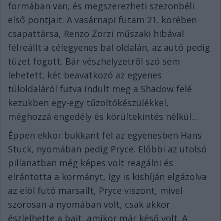
formában van, és megszerezheti szezonbéli
első pontjait. A vasárnapi futam 21. körében
csapattársa, Renzo Zorzi műszaki hibával
félreállt a célegyenes bal oldalán, az autó pedig
tüzet fogott. Bár vészhelyzetről szó sem
lehetett, két beavatkozó az egyenes
túloldaláról futva indult meg a Shadow felé
kezükben egy-egy tűzoltókészülékkel,
méghozzá engedély és körültekintés nélkül…
Éppen ekkor bukkant fel az egyenesben Hans
Stuck, nyomában pedig Pryce. Előbbi az utolsó
pillanatban még képes volt reagálni és
elrántotta a kormányt, így is kishíján elgázolva
az elöl futó marsallt, Pryce viszont, mivel
szorosan a nyomában volt, csak akkor
észlelhette a bajt, amikor már késő volt. A