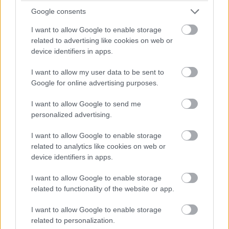
F1 történetének első előkvalifikációján, a Brit
Google consents
Nagydíj előtti szerdán Purley műszaki hiba
I want to allow Google to enable storage
miatt elhagyta a pályát és falnak rohant a
related to advertising like cookies on web or
Beckettsnél. A bukást józan megfontolás
device identifiers in apps.
alapján nem lehetett volna túlélni: Purley teste
I want to allow my user data to be sent to
hatvanhat centiméter alatt lassult le 173
Google for online advertising purposes.
kilométer per óráról nullára, ezzel a számítások
I want to allow Google to send me
szerint 179,8 g terhelést kapott – egészen
personalized advertising.
Kenny Bräck 2003-as texasi IndyCar-balesetéig
I want to allow Google to enable storage
ezt tartották számon a legnagyobb ember által
related to analytics like cookies on web or
túlélt lassulásként.
device identifiers in apps.
I want to allow Google to enable storage
related to functionality of the website or app.
I want to allow Google to enable storage
related to personalization.