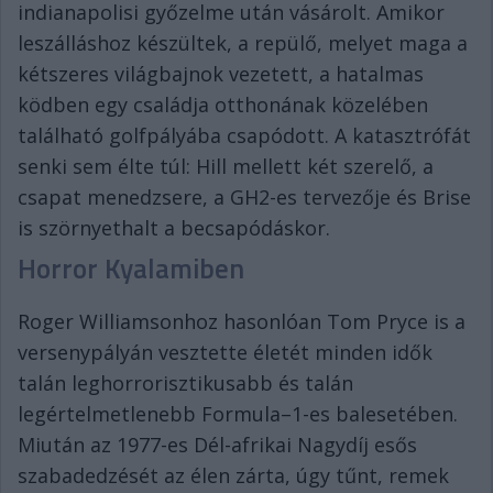
indianapolisi győzelme után vásárolt. Amikor
leszálláshoz készültek, a repülő, melyet maga a
kétszeres világbajnok vezetett, a hatalmas
ködben egy családja otthonának közelében
található golfpályába csapódott. A katasztrófát
senki sem élte túl: Hill mellett két szerelő, a
csapat menedzsere, a GH2-es tervezője és Brise
is szörnyethalt a becsapódáskor.
Horror Kyalamiben
Roger Williamsonhoz hasonlóan Tom Pryce is a
versenypályán vesztette életét minden idők
talán leghorrorisztikusabb és talán
legértelmetlenebb Formula–1-es balesetében.
Miután az 1977-es Dél-afrikai Nagydíj esős
szabadedzését az élen zárta, úgy tűnt, remek