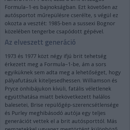
Formula–1-es bajnokságban. Ezt követően az
autósportot műrepülésre cserélte, s végül ez
okozta a vesztét: 1985-ben a sussexi Bognor
közelében tengerbe csapódott gépével.
Az elveszett generáció
1973 és 1977 közt négy ifjú brit tehetség
érkezett meg a Formula–1-be, ám a sors
egyiküknek sem adta meg a lehetőséget, hogy
pályafutásuk kiteljesedhessen. Williamson és
Pryce önhibájukon kívüli, fatális véletlenek
együtthatása miatt bekövetkezett halálos
balesetei, Brise repülőgép-szerencsétlensége
és Purley meghibásodó autója egy teljes
generációt vettek el a brit autósporttól. Más
nemzetekkel ugyanez megtörtént különböző