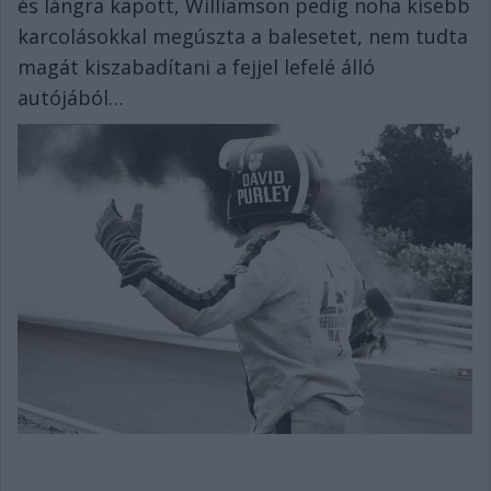
és lángra kapott, Williamson pedig noha kisebb
karcolásokkal megúszta a balesetet, nem tudta
magát kiszabadítani a fejjel lefelé álló
autójából…