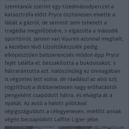
szemtanúk szerint egy tizedmásodperccel a
katasztrófa előtt Pryce ösztönösen elvette a
lábát a gázról, de semmit sem tehetett a
tragédia megelőzésére, s elgázolta a második
sportbírót. Jansen van Vuuren azonnal meghalt,
a kezében lévő tűzoltókészülék pedig
elképesztően balszerencsés módon épp Pryce
fejét találta el, beszakította a bukósisakot, s
hátrarántotta azt. Valószínűleg ez önmagában
is végzetes lett volna, de ráadásul az alsó szíj
rögzítőszíj a döbbenetesen nagy erőhatástól
pengeként csapódott hátra, és elvágta át a
nyakát. Az autó a halott pilótával
végigszáguldott a célegyenesen, mielőtt annak
végén becsapódott Laffite Ligier-jébe.