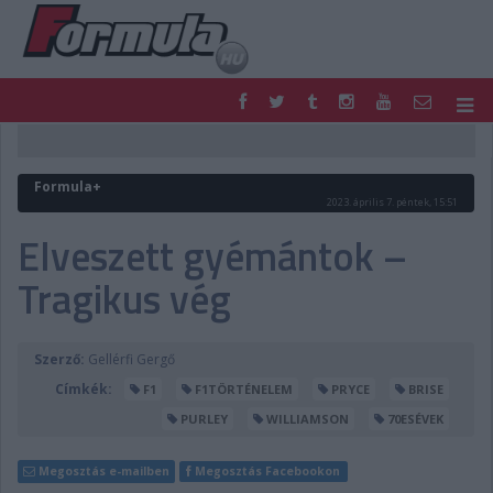
F1
PARC FERMÉ
FORMULA
MOTOR
Formula+
NEMZETKÖZI
HAZAI
2023. április 7. péntek, 15:51
RETRO
EGYÉB
Elveszett gyémántok –
PODCAST
SHOP
Tragikus vég
LIVE
TIPPJÁTÉK
DIGITÁLIS MAGAZIN
PONTÁLLÁSOK
VERSENYNAPTÁRAK
Szerző:
Gellérfi Gergő
Címkék:
F1
F1TÖRTÉNELEM
PRYCE
BRISE
PURLEY
WILLIAMSON
70ESÉVEK
Megosztás e-mailben
Megosztás Facebookon