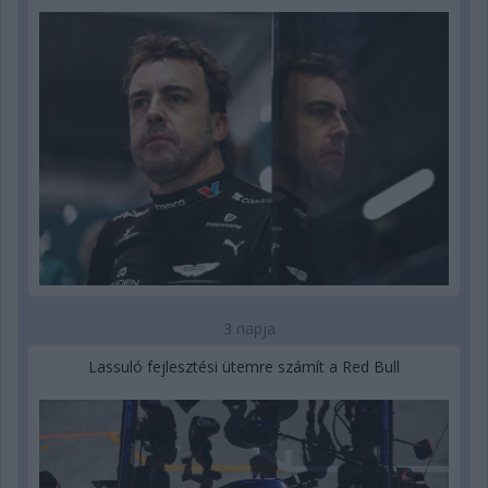
3 napja
Lassuló fejlesztési ütemre számít a Red Bull