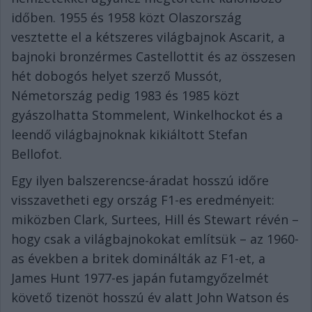
időben. 1955 és 1958 közt Olaszország
vesztette el a kétszeres világbajnok Ascarit, a
bajnoki bronzérmes Castellottit és az összesen
hét dobogós helyet szerző Mussót,
Németország pedig 1983 és 1985 közt
gyászolhatta Stommelent, Winkelhockot és a
leendő világbajnoknak kikiáltott Stefan
Bellofot.
Egy ilyen balszerencse-áradat hosszú időre
visszavetheti egy ország F1-es eredményeit:
miközben Clark, Surtees, Hill és Stewart révén –
hogy csak a világbajnokokat említsük – az 1960-
as években a britek dominálták az F1-et, a
James Hunt 1977-es japán futamgyőzelmét
követő tizenöt hosszú év alatt John Watson és