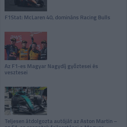
F1Stat: McLaren 40, domináns Racing Bulls
Az F1-es Magyar Nagydíj győztesei és
vesztesei
Teljesen átdolgozta autóját az Aston Martin –