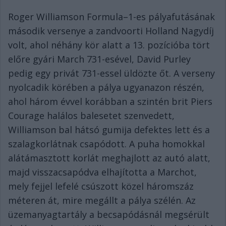
Roger Williamson Formula–1-es pályafutásának
második versenye a zandvoorti Holland Nagydíj
volt, ahol néhány kör alatt a 13. pozícióba tört
előre gyári March 731-esével, David Purley
pedig egy privát 731-essel üldözte őt. A verseny
nyolcadik körében a pálya ugyanazon részén,
ahol három évvel korábban a szintén brit Piers
Courage halálos balesetet szenvedett,
Williamson bal hátsó gumija defektes lett és a
szalagkorlátnak csapódott. A puha homokkal
alátámasztott korlát meghajlott az autó alatt,
majd visszacsapódva elhajította a Marchot,
mely fejjel lefelé csúszott közel háromszáz
méteren át, mire megállt a pálya szélén. Az
üzemanyagtartály a becsapódásnál megsérült