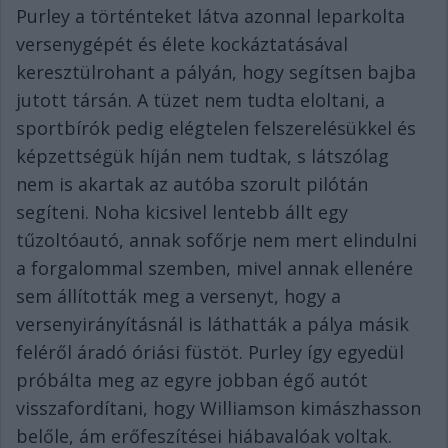
Purley a történteket látva azonnal leparkolta
versenygépét és élete kockáztatásával
keresztülrohant a pályán, hogy segítsen bajba
jutott társán. A tüzet nem tudta eloltani, a
sportbírók pedig elégtelen felszerelésükkel és
képzettségük híján nem tudtak, s látszólag
nem is akartak az autóba szorult pilótán
segíteni. Noha kicsivel lentebb állt egy
tűzoltóautó, annak sofőrje nem mert elindulni
a forgalommal szemben, mivel annak ellenére
sem állították meg a versenyt, hogy a
versenyirányításnál is láthatták a pálya másik
feléről áradó óriási füstöt. Purley így egyedül
próbálta meg az egyre jobban égő autót
visszafordítani, hogy Williamson kimászhasson
belőle, ám erőfeszítései hiábavalóak voltak.