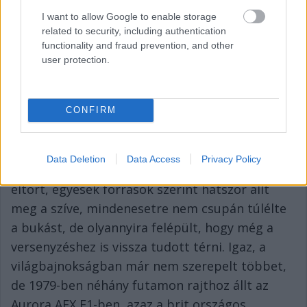
I want to allow Google to enable storage
related to security, including authentication
functionality and fraud prevention, and other
user protection.
CONFIRM
Az autó maradványai a doningtoni múzeumban
Data Deletion
Data Access
Privacy Policy
A balesetben Purleynek több tucat csontja
eltört, egyesek források szerint hatszor állt
meg a szíve, mindenesetre nem csupán túlélte
a bukást, de olyannyira felépült, hogy még a
versenyzéshez is vissza tudott térni. Igaz, a
világbajnokságban már nem szerepelt többet,
de 1979-ben néhány futamon rajthoz állt az
Aurora AFX F1-ben, azaz a brit országos