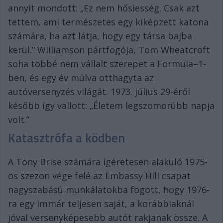
annyit mondott: „Ez nem hősiesség. Csak azt
tettem, ami természetes egy kiképzett katona
számára, ha azt látja, hogy egy társa bajba
kerül.” Williamson pártfogója, Tom Wheatcroft
soha többé nem vállalt szerepet a Formula–1-
ben, és egy év múlva otthagyta az
autóversenyzés világát. 1973. július 29-éről
később így vallott: „Életem legszomorúbb napja
volt.”
Katasztrófa a ködben
A Tony Brise számára ígéretesen alakuló 1975-
ös szezon vége felé az Embassy Hill csapat
nagyszabású munkálatokba fogott, hogy 1976-
ra egy immár teljesen saját, a korábbiaknál
jóval versenyképesebb autót rakjanak össze. A