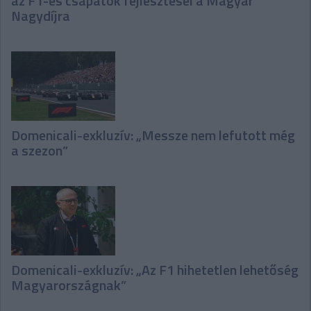
az F1-es csapatok fejlesztései a Magyar
Nagydíjra
Domenicali-exkluzív: „Messze nem lefutott még
a szezon”
Domenicali-exkluzív: „Az F1 hihetetlen lehetőség
Magyarországnak”