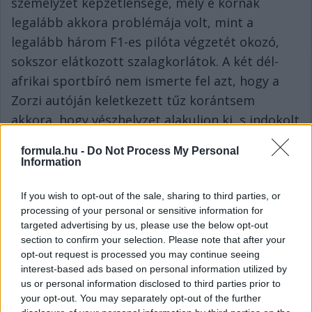
személyzet képzetlensége, mely e kornak
legalább akkora problémája volt, mint a
legalább három F1-es pilóta végzetét okozó,
sokszor elátkozott szalagkorlátok. A két dél-
afrikai sportbíró nem ismerte fel azt, hogy a
Zorzi autóján keletkezett tűz korántsem
akkora, hogy vészhelyzet alakuljon ki, s indokolt
legyen verseny közben átrohanniuk a pályán, s
formula.hu -
Do Not Process My Personal
ráadásul mindezt engedély nélkül,
Information
figyelmetlenül tették meg.
If you wish to opt-out of the sale, sharing to third parties, or
Pryce nem tehetett semmit, semmilyen
processing of your personal or sensitive information for
biztonsági berendezés nem óvhatta volna meg
targeted advertising by us, please use the below opt-out
section to confirm your selection. Please note that after your
az életét, a tűzoltókészülék akkora erővel érte
opt-out request is processed you may continue seeing
el a sisakját, hogy azon továbbcsúszva és a
interest-based ads based on personal information utilized by
bukócső tetején gellert kapva átrepült a pálya
us or personal information disclosed to third parties prior to
your opt-out. You may separately opt-out of the further
legnagyobb lelátója felett, és a mögötte lévő