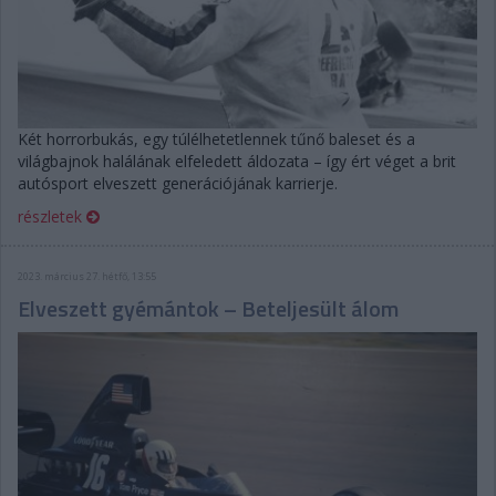
Két horrorbukás, egy túlélhetetlennek tűnő baleset és a
világbajnok halálának elfeledett áldozata – így ért véget a brit
autósport elveszett generációjának karrierje.
részletek
2023. március 27. hétfő, 13:55
Elveszett gyémántok – Beteljesült álom