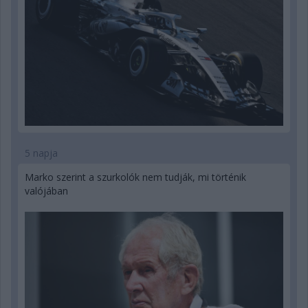
5 napja
Marko szerint a szurkolók nem tudják, mi történik
valójában