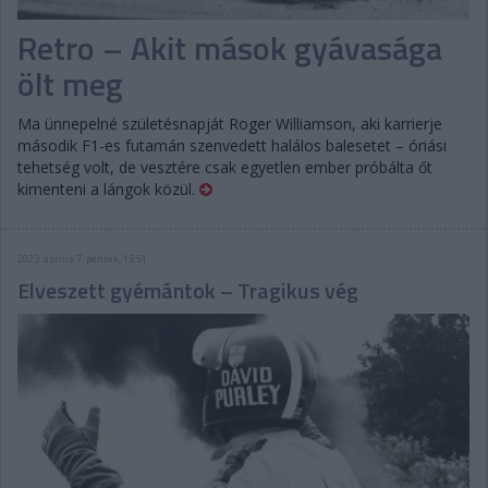
Retro – Akit mások gyávasága
ölt meg
Ma ünnepelné születésnapját Roger Williamson, aki karrierje
második F1-es futamán szenvedett halálos balesetet – óriási
tehetség volt, de vesztére csak egyetlen ember próbálta őt
kimenteni a lángok közül.
2023. április 7. péntek, 15:51
Elveszett gyémántok – Tragikus vég