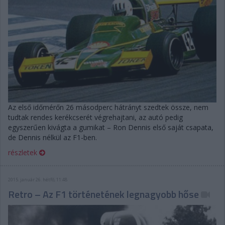
Az első időmérőn 26 másodperc hátrányt szedtek össze, nem
tudtak rendes kerékcserét végrehajtani, az autó pedig
egyszerűen kivágta a gumikat – Ron Dennis első saját csapata,
de Dennis nélkül az F1-ben.
részletek
2015. január 26. hétfő, 11:48
Retro – Az F1 történetének legnagyobb hőse