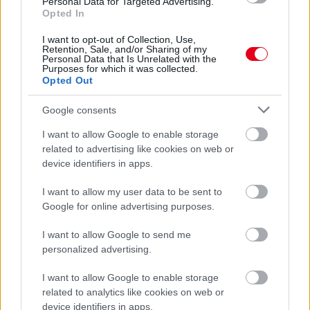
Personal Data for Targeted Advertising.
Opted In
10 órája
I want to opt-out of Collection, Use,
Kerékpáros világbajnokságra kvalifikálta magát Bottas az
Retention, Sale, and/or Sharing of my
F1-es nyári szünetben
Personal Data that Is Unrelated with the
Purposes for which it was collected.
Opted Out
Google consents
I want to allow Google to enable storage
related to advertising like cookies on web or
device identifiers in apps.
I want to allow my user data to be sent to
Google for online advertising purposes.
I want to allow Google to send me
personalized advertising.
I want to allow Google to enable storage
related to analytics like cookies on web or
1 napja
device identifiers in apps.