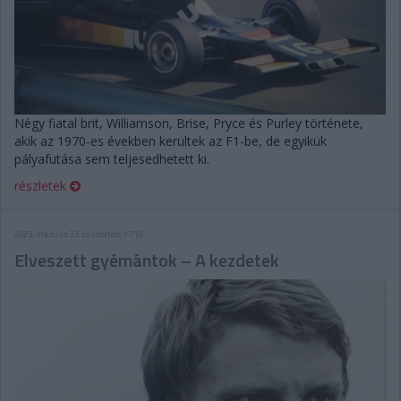
Négy fiatal brit, Williamson, Brise, Pryce és Purley története,
akik az 1970-es években kerültek az F1-be, de egyikük
pályafutása sem teljesedhetett ki.
részletek
2023. március 23. csütörtök, 17:10
Elveszett gyémántok – A kezdetek