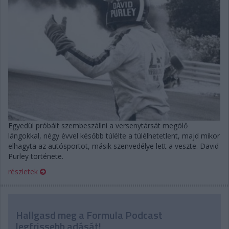
Egyedül próbált szembeszállni a versenytársát megölő
lángokkal, négy évvel később túlélte a túlélhetetlent, majd mikor
elhagyta az autósportot, másik szenvedélye lett a veszte. David
Purley története.
részletek
Hallgasd meg a Formula Podcast
legfrissebb adását!