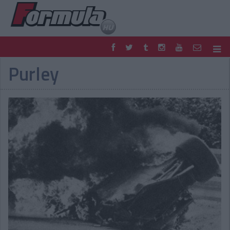
Purley
F1
PARC FERMÉ
FORMULA
MOTOR
NEMZETKÖZI
HAZAI
RETRO
EGYÉB
PODCAST
SHOP
LIVE
TIPPJÁTÉK
DIGITÁLIS MAGAZIN
PONTÁLLÁSOK
VERSENYNAPTÁRAK