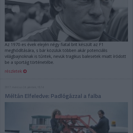
Az 1970-es évek elején négy fiatal brit készült az F1
meghódítására, s bár közülük többen akár potenciális
világbajnoknak is tűntek, nevük tragikus balesetek miatt íródott
be a sportág történetébe.
részletek
2017. március 24. péntek, 18:14
Méltán Elfeledve: Padlógázzal a falba