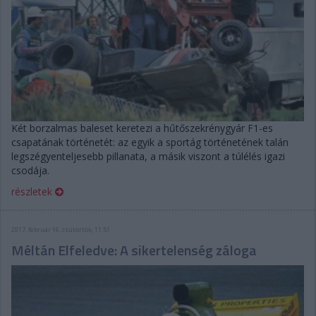
Két borzalmas baleset keretezi a hűtőszekrénygyár F1-es
csapatának történetét: az egyik a sportág történetének talán
legszégyenteljesebb pillanata, a másik viszont a túlélés igazi
csodája.
részletek
2017. február 16. csütörtök, 11:51
Méltán Elfeledve: A sikertelenség záloga