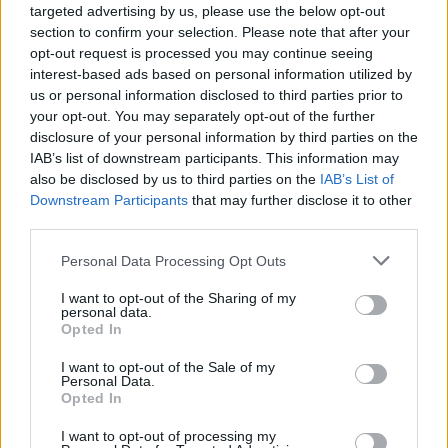
targeted advertising by us, please use the below opt-out
section to confirm your selection. Please note that after your
opt-out request is processed you may continue seeing
interest-based ads based on personal information utilized by
us or personal information disclosed to third parties prior to
7 órája
your opt-out. You may separately opt-out of the further
Óriási bevétel-visszaesést könyvelhetett el az F1 a
disclosure of your personal information by third parties on the
második negyedévben
IAB’s list of downstream participants. This information may
also be disclosed by us to third parties on the
IAB’s List of
Downstream Participants
that may further disclose it to other
third parties.
Please note that this website/app uses one or more Google
Personal Data Processing Opt Outs
services and may gather and store information including but
not limited to your visit or usage behaviour. You may click to
I want to opt-out of the Sharing of my
personal data.
grant or deny consent to Google and its third-party tags to
Opted In
use your data for below specified purposes in below Google
consent section.
I want to opt-out of the Sale of my
Personal Data.
Opted In
I want to opt-out of processing my