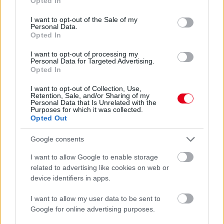
Opted In
use your data for below specified purposes in below Google
consent section.
I want to opt-out of the Sale of my
Personal Data.
Opted In
I want to opt-out of processing my
Personal Data for Targeted Advertising.
Opted In
I want to opt-out of Collection, Use,
Retention, Sale, and/or Sharing of my
Personal Data that Is Unrelated with the
Purposes for which it was collected.
Opted Out
1 napja
Megvan, mikor kezdődik az F1-es Bahreini Nagydíj
Google consents
Malajziában
I want to allow Google to enable storage
related to advertising like cookies on web or
device identifiers in apps.
I want to allow my user data to be sent to
Google for online advertising purposes.