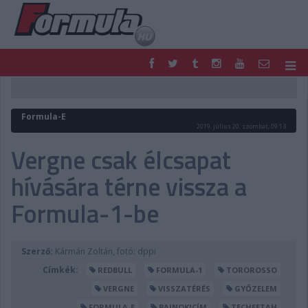
F1
PARC FERMÉ
FORMULA
MOTOR
Formula-E
NEMZETKÖZI
HAZAI
2019. július 20. szombat, 09:13
RETRO
EGYÉB
Vergne csak élcsapat
PODCAST
SHOP
hívására térne vissza a
LIVE
TIPPJÁTÉK
DIGITÁLIS MAGAZIN
PONTÁLLÁSOK
Formula-1-be
VERSENYNAPTÁRAK
Szerző:
Kármán Zoltán, fotó: dppi
Címkék:
REDBULL
FORMULA-1
TOROROSSO
VERGNE
VISSZATÉRÉS
GYŐZELEM
FORMULA-E
BAJNOKICÍM
TECHEETAH