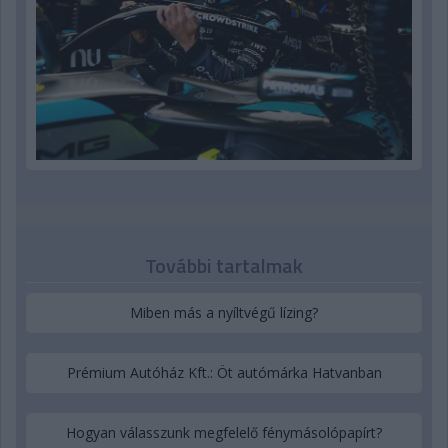
További tartalmak
Miben más a nyíltvégű lízing?
Prémium Autóház Kft.: Öt autómárka Hatvanban
Hogyan válasszunk megfelelő fénymásolópapírt?