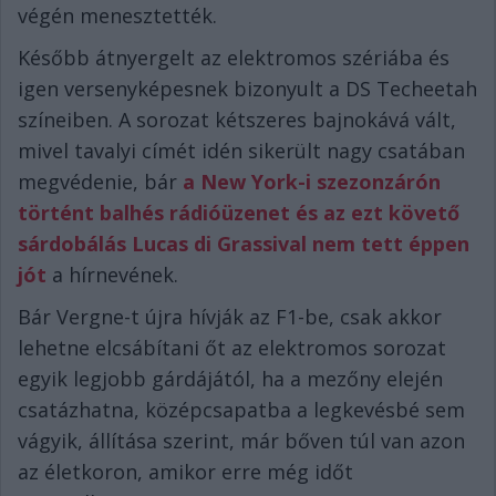
végén menesztették.
Később átnyergelt az elektromos szériába és
igen versenyképesnek bizonyult a DS Techeetah
színeiben. A sorozat kétszeres bajnokává vált,
mivel tavalyi címét idén sikerült nagy csatában
megvédenie, bár
a New York-i szezonzárón
történt balhés rádióüzenet és az ezt követő
sárdobálás Lucas di Grassival nem tett éppen
jót
a hírnevének.
Bár Vergne-t újra hívják az F1-be, csak akkor
lehetne elcsábítani őt az elektromos sorozat
egyik legjobb gárdájától, ha a mezőny elején
csatázhatna, középcsapatba a legkevésbé sem
vágyik, állítása szerint, már bőven túl van azon
az életkoron, amikor erre még időt