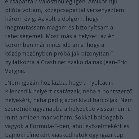
élcsapattal? Valószínűleg igen. Amikor ifjú
pilóta voltam, középcsapattal versenyeztem
három évig. Az volt a dolgom, hogy
megmutassam magam és bizonyítsam a
tehetségemet. Most más a helyzet, az én
koromban már nincs idő arra, hogy a
középmezőnyben próbáljak bizonyítani” –
nyilatkozta a Crash.net szakoldalnak Jean-Eric
Vergne.
„Nem igazán hoz lázba, hogy a nyolcadik-
kilencedik helyért csatázzak, néha a pontszerző
helyekért, néha pedig azon kívül harcoljak. Nem
szeretnék ugyanabba a helyzetbe visszamenni,
mint amiben már voltam. Sokkal boldogabb
vagyok a Formula-E-ben, ahol győzelmekért és
bajnoki címekért viaskodhatok egy igazi top