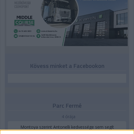
Kövess minket a Facebookon
Parc Fermé
4 órája
Montoya szerint Antonelli kedvessége sem segít
Russellen