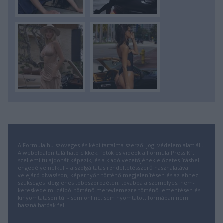
A Formula.hu szöveges és képi tartalma szerzői jogi védelem alatt áll.
A weboldalon található cikkek, fotók és videók a Formula Press Kft.
szellemi tulajdonát képezik, és a kiadó vezetőjének előzetes írásbeli
engedélye nélkül – a szolgáltatás rendeltetésszerű használatával
velejáró olvasáson, képernyőn történő megjelenítésen és az ehhez
szükséges ideiglenes többszörözésen, továbbá a személyes, nem-
kereskedelmi célból történő merevlemezre történő lementésen és
kinyomtatáson túl - sem online, sem nyomtatott formában nem
használhatóak fel.