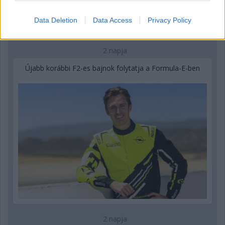
Data Deletion
Data Access
Privacy Policy
2 napja
Újabb korábbi F2-es bajnok folytatja a Formula-E-ben
2 napja