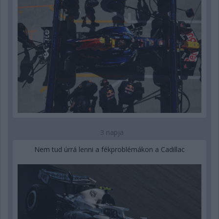
3 napja
Nem tud úrrá lenni a fékproblémákon a Cadillac