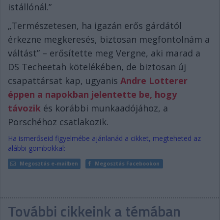
istállónál.”
„Természetesen, ha igazán erős gárdától
érkezne megkeresés, biztosan megfontolnám a
váltást” – erősítette meg Vergne, aki marad a
DS Techeetah kötelékében, de biztosan új
csapattársat kap, ugyanis
Andre Lotterer
éppen a napokban jelentette be, hogy
távozik
és korábbi munkaadójához, a
Porschéhoz csatlakozik.
Ha ismerőseid figyelmébe ajánlanád a cikket, megteheted az
alábbi gombokkal:
Megosztás e-mailben
Megosztás Facebookon
További cikkeink a témában