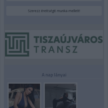
Szerezz érettségit munka mellett!
A nap lányai