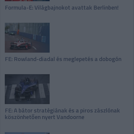
Formula-E: Világbajnokot avattak Berlinben!
FE: Rowland-diadal és meglepetés a dobogón
FE: A bátor stratégiának és a piros zászlónak
köszönhetően nyert Vandoorne