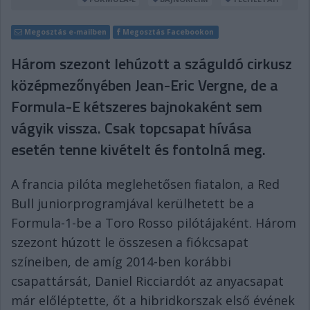
Megosztás e-mailben
Megosztás Facebookon
Három szezont lehúzott a száguldó cirkusz
középmezőnyében Jean-Eric Vergne, de a
Formula-E kétszeres bajnokaként sem
vágyik vissza. Csak topcsapat hívása
esetén tenne kivételt és fontolná meg.
A francia pilóta meglehetősen fiatalon, a Red
Bull juniorprogramjával kerülhetett be a
Formula-1-be a Toro Rosso pilótájaként. Három
szezont húzott le összesen a fiókcsapat
színeiben, de amíg 2014-ben korábbi
csapattársát, Daniel Ricciardót az anyacsapat
már előléptette, őt a hibridkorszak első évének