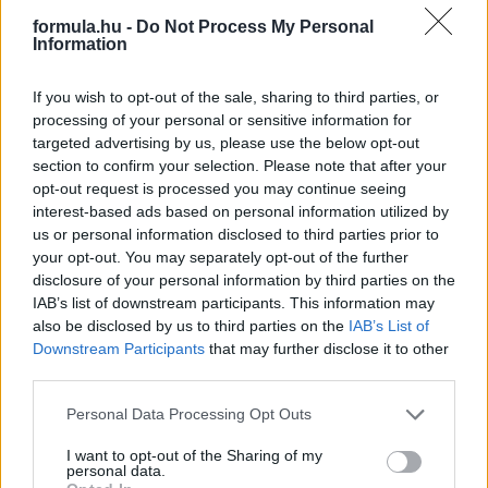
formula.hu -
Do Not Process My Personal
Information
If you wish to opt-out of the sale, sharing to third parties, or
processing of your personal or sensitive information for
targeted advertising by us, please use the below opt-out
section to confirm your selection. Please note that after your
opt-out request is processed you may continue seeing
interest-based ads based on personal information utilized by
us or personal information disclosed to third parties prior to
your opt-out. You may separately opt-out of the further
disclosure of your personal information by third parties on the
IAB’s list of downstream participants. This information may
also be disclosed by us to third parties on the
IAB’s List of
1 napja
Downstream Participants
that may further disclose it to other
third parties.
Hakkinen megtartaná a Norris-Piastri párost a
McLarennél, nem borítaná fel Verstappenért
Please note that this website/app uses one or more Google
Personal Data Processing Opt Outs
services and may gather and store information including but
not limited to your visit or usage behaviour. You may click to
I want to opt-out of the Sharing of my
personal data.
grant or deny consent to Google and its third-party tags to