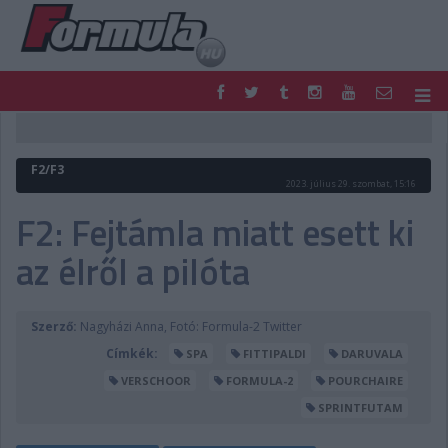
F1
PARC FERMÉ
FORMULA
MOTOR
F2/F3
NEMZETKÖZI
HAZAI
2023. július 29. szombat, 15:16
RETRO
EGYÉB
F2: Fejtámla miatt esett ki
PODCAST
SHOP
az élről a pilóta
LIVE
TIPPJÁTÉK
DIGITÁLIS MAGAZIN
PONTÁLLÁSOK
VERSENYNAPTÁRAK
Szerző:
Nagyházi Anna, Fotó: Formula-2 Twitter
Címkék:
SPA
FITTIPALDI
DARUVALA
VERSCHOOR
FORMULA-2
POURCHAIRE
SPRINTFUTAM