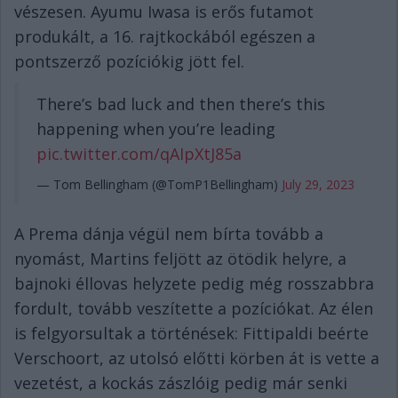
vészesen. Ayumu Iwasa is erős futamot
produkált, a 16. rajtkockából egészen a
pontszerző pozíciókig jött fel.
There’s bad luck and then there’s this
happening when you’re leading
pic.twitter.com/qAIpXtJ85a
— Tom Bellingham (@TomP1Bellingham)
July 29, 2023
A Prema dánja végül nem bírta tovább a
nyomást, Martins feljött az ötödik helyre, a
bajnoki éllovas helyzete pedig még rosszabbra
fordult, tovább veszítette a pozíciókat. Az élen
is felgyorsultak a történések: Fittipaldi beérte
Verschoort, az utolsó előtti körben át is vette a
vezetést, a kockás zászlóig pedig már senki