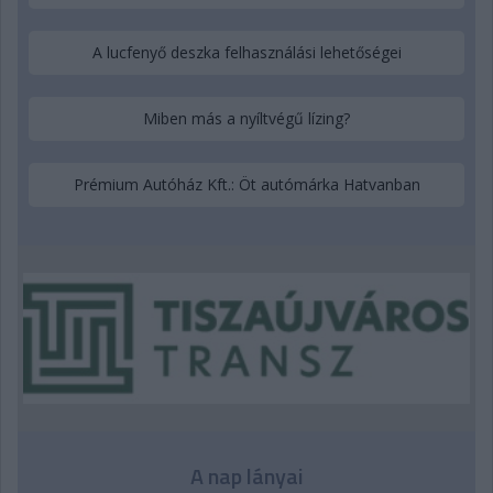
A lucfenyő deszka felhasználási lehetőségei
Miben más a nyíltvégű lízing?
Prémium Autóház Kft.: Öt autómárka Hatvanban
A nap lányai