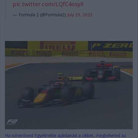
pic.twitter.com/LQfC4osylI
— Formula 2 (@Formula2)
July 29, 2023
Ha ismerőseid figyelmébe ajánlanád a cikket, megteheted az