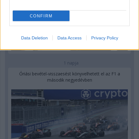
CONFIRM
Data Deletion
Data Access
Privacy Policy
1 napja
Óriási bevétel-visszaesést könyvelhetett el az F1 a
második negyedévben