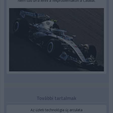
Nem tud úrrá lenni a fékproblémákon a Cadillac
További tartalmak
Az üzleti technológia új arculata