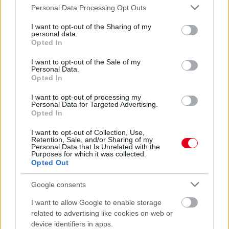
Please note that this website/app uses one or more Google
Personal Data Processing Opt Outs
„Jó látni, hogy közel az álom” – Camara az F1-es
services and may gather and store information including but
pletykákról
not limited to your visit or usage behaviour. You may click to
I want to opt-out of the Sharing of my
personal data.
grant or deny consent to Google and its third-party tags to
Opted In
use your data for below specified purposes in below Google
consent section.
I want to opt-out of the Sale of my
Personal Data.
Opted In
I want to opt-out of processing my
Personal Data for Targeted Advertising.
Opted In
I want to opt-out of Collection, Use,
Retention, Sale, and/or Sharing of my
Personal Data that Is Unrelated with the
Purposes for which it was collected.
Opted Out
Google consents
1 napja
I want to allow Google to enable storage
MotoGP: Bezzecchi közel egy másodpercet javított a
related to advertising like cookies on web or
körrekordon
device identifiers in apps.