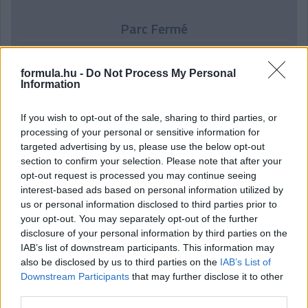
Parc Fermé
10 órája
formula.hu -
Do Not Process My Personal
Az F1-es Német Nagydíj „mindenképpen megvalósul”
Information
Domenicali szerint
If you wish to opt-out of the sale, sharing to third parties, or
processing of your personal or sensitive information for
targeted advertising by us, please use the below opt-out
section to confirm your selection. Please note that after your
opt-out request is processed you may continue seeing
interest-based ads based on personal information utilized by
us or personal information disclosed to third parties prior to
your opt-out. You may separately opt-out of the further
disclosure of your personal information by third parties on the
IAB’s list of downstream participants. This information may
also be disclosed by us to third parties on the
IAB’s List of
Downstream Participants
that may further disclose it to other
third parties.
14 órája