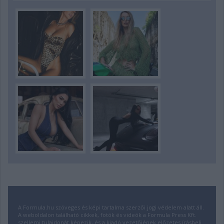
A Formula.hu szöveges és képi tartalma szerzői jogi védelem alatt áll.
A weboldalon található cikkek, fotók és videók a Formula Press Kft.
szellemi tulajdonát képezik, és a kiadó vezetőjének előzetes írásbeli