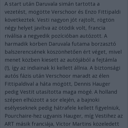
A start után Daruvala simán tartotta a
vezetést, mögötte Verschoor és Enzo Fittipaldi
következtek. Vesti nagyon jót rajtolt, rögtön
négy helyet javítva az ötödik volt, francia
riválisa a negyedik pozícióban autózott. A
harmadik körben Daruvala futama borzasztó
balszerencsének köszönhetően ért véget, mivel
menet közben kiesett az autójából a fejtámla
(!), így az indiainak ki kellett állnia. A biztonsági
autós fázis után Verschoor maradt az élen
Fittipaldival a háta mögött, Dennis Hauger
pedig Vestit utasította maga mögé. A holland
szépen elhúzott a sor elején, a bajnoki
esélyeseknek pedig hátrafele kellett figyelniük,
Pourchaire-hez ugyanis Hauger, míg Vestihez az
ART másik franciája, Victor Martins közeledett