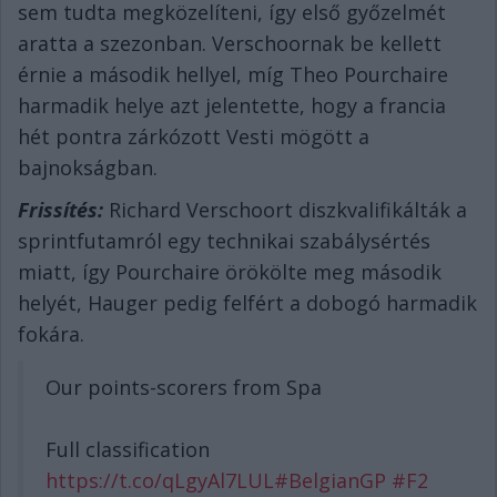
sem tudta megközelíteni, így első győzelmét
aratta a szezonban. Verschoornak be kellett
érnie a második hellyel, míg Theo Pourchaire
harmadik helye azt jelentette, hogy a francia
hét pontra zárkózott Vesti mögött a
bajnokságban.
Frissítés:
Richard Verschoort diszkvalifikálták a
sprintfutamról egy technikai szabálysértés
miatt, így Pourchaire örökölte meg második
helyét, Hauger pedig felfért a dobogó harmadik
fokára.
Our points-scorers from Spa
Full classification
https://t.co/qLgyAl7LUL
#BelgianGP
#F2