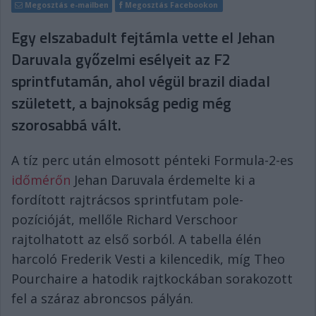
Megosztás e-mailben
Megosztás Facebookon
Egy elszabadult fejtámla vette el Jehan
Daruvala győzelmi esélyeit az F2
sprintfutamán, ahol végül brazil diadal
született, a bajnokság pedig még
szorosabbá vált.
A tíz perc után elmosott pénteki Formula-2-es
időmérőn
Jehan Daruvala érdemelte ki a
fordított rajtrácsos sprintfutam pole-
pozícióját, mellőle Richard Verschoor
rajtolhatott az első sorból. A tabella élén
harcoló Frederik Vesti a kilencedik, míg Theo
Pourchaire a hatodik rajtkockában sorakozott
fel a száraz abroncsos pályán.