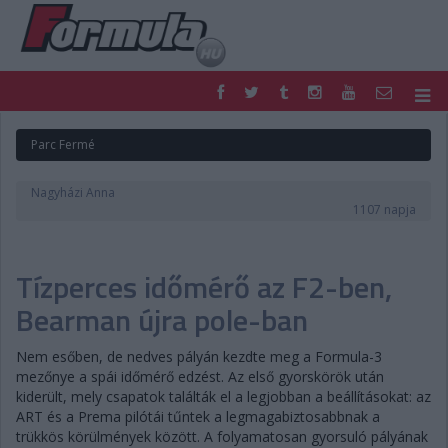
F1
PARC FERMÉ
Parc Fermé
FORMULA
MOTOR
NEMZETKÖZI
HAZAI
Nagyházi Anna
RETRO
EGYÉB
1107 napja
PODCAST
SHOP
LIVE
TIPPJÁTÉK
Tízperces időmérő az F2-ben,
DIGITÁLIS MAGAZIN
PONTÁLLÁSOK
VERSENYNAPTÁRAK
Bearman újra pole-ban
Nem esőben, de nedves pályán kezdte meg a Formula-3
mezőnye a spái időmérő edzést. Az első gyorskörök után
kiderült, mely csapatok találták el a legjobban a beállításokat: az
ART és a Prema pilótái tűntek a legmagabiztosabbnak a
trükkös körülmények között. A folyamatosan gyorsuló pályának