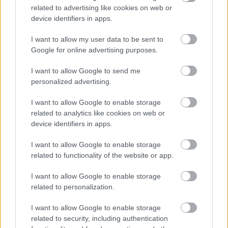
várható volt, hogy kiélezett lesz a fejlesztési háború a csapatok
related to advertising like cookies on web or
között. A szezon első felében láthattunk is több nagy fejlesztési
device identifiers in apps.
csomagot az istállók többségénél, ezek pedig rendszerint
valóban előrelépést is jelentettek (talán a Haas és a Williams
I want to allow my user data to be sent to
jelentik a kivételt). A Red Bullnál is működött például a
Google for online advertising purposes.
Miamiban és a Spielbergben bevetett csomag, ám Laurent
Mekies csapatfőnök szerint az évad hátralévő részében már
I want to allow Google to send me
lassulni fog a fejlesztési ütemük, részben azért, mert a
personalized advertising.
költségeket meg kell osztani a 2027-es autó munkálatai között
is:
I want to allow Google to enable storage
„Nem tudom, a többiekkel mi a helyzet, de az biztos, hogy egy
related to analytics like cookies on web or
ponton döntést kell hoznunk, hogyan egyensúlyozunk az idei és
device identifiers in apps.
a jövő év között. Arra számítok, hogy ez hamarabb meg fog
történni, mint tavaly. Szóval főleg a szabályzat fényében
I want to allow Google to enable storage
dönteni fogunk” – idézi Mekiest a Crash.net. „Ami minket illet,
related to functionality of the website or app.
rengeteg fejlesztést hoztunk mostanáig, hogy próbáljuk
korrigálni azt a hatalmas hátrányt, amivel eleinte rendelkeztünk.
I want to allow Google to enable storage
Valószínűleg nehéz elképzelni, hogy ebben a ritmusban fogjuk
related to personalization.
folytatni, mindenesetre meglátjuk, mi a legjobb módja annak,
hogy ledolgozzuk ezt az utolsó három tizedmásodpercet.”
I want to allow Google to enable storage
related to security, including authentication