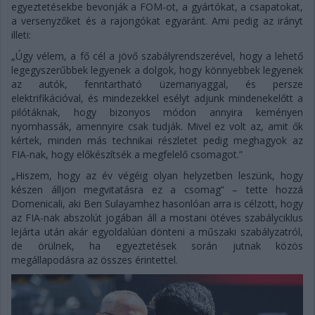
egyeztetésekbe bevonják a FOM-ot, a gyártókat, a csapatokat,
a versenyzőket és a rajongókat egyaránt. Ami pedig az irányt
illeti:
„Úgy vélem, a fő cél a jövő szabályrendszerével, hogy a lehető
legegyszerűbbek legyenek a dolgok, hogy könnyebbek legyenek
az autók, fenntartható üzemanyaggal, és persze
elektrifikációval, és mindezekkel esélyt adjunk mindenekelőtt a
pilótáknak, hogy bizonyos módon annyira keményen
nyomhassák, amennyire csak tudják. Mivel ez volt az, amit ők
kértek, minden más technikai részletet pedig meghagyok az
FIA-nak, hogy előkészítsék a megfelelő csomagot.”
„Hiszem, hogy az év végéig olyan helyzetben leszünk, hogy
készen álljon megvitatásra ez a csomag” – tette hozzá
Domenicali, aki Ben Sulayamhez hasonlóan arra is célzott, hogy
az FIA-nak abszolút jogában áll a mostani ötéves szabályciklus
lejárta után akár egyoldalúan dönteni a műszaki szabályzatról,
de örülnek, ha egyeztetések során jutnak közös
megállapodásra az összes érintettel.