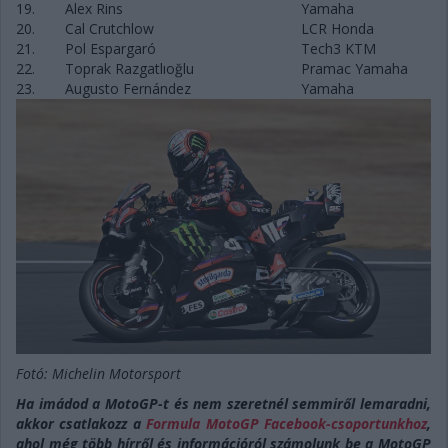
19.
Alex Rins
Yamaha
20.
Cal Crutchlow
LCR Honda
21.
Pol Espargaró
Tech3 KTM
22.
Toprak Razgatlıoğlu
Pramac Yamaha
23.
Augusto Fernández
Yamaha
Fotó: Michelin Motorsport
Ha imádod a MotoGP-t és nem szeretnél semmiről lemaradni,
akkor csatlakozz a
Formula MotoGP Facebook-csoportunkhoz
,
ahol még több hírről és információról számolunk be a MotoGP