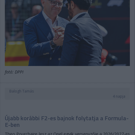
fotó: DPPI
Balogh Tamás
4 napja
Újabb korábbi F2-es bajnok folytatja a Formula-
E-ben
Theo Pourchaire lesz az Opel egyik versenyzője a 2026/2027-es