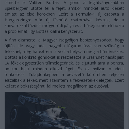
ismerte el Valtteri Bottas. A gond a leglátványosabban
Spielbergben ütötte fel a fejét, amikor mindkét autó kiesett
emiatt az első körökben. Ezért a Formula-1 új csapata a
Hungaroringre már új fékhűtő csatornával készült, de a
kanyarokkal tűzdelt mogyoródi pálya és a hőség ismét előhozta
a problémát, így Bottas kiállni kényszerült.
A finn elismerte: a Magyar Nagydíjon bebizonyosodott, hogy
újítás ide vagy oda, nagyobb légáramlásra van szükség a
fékeknél, még ha extrém is volt a helyszín meg a hőmérséklet.
Bottas a konkrét gondokat is részletezte a Crash.net hasábjain:
„A fékek egyszerűen túlmelegednek, és eljutunk arra a pontra,
amikor belül minden elkezd égni. És ez nyilván mindent
tönkretesz. Tulajdonképpen a bevezető körömben teljesen
elszálltak a fékek, mert szerintem a fékvezetékek elégtek. Ezért
kellett a bokszbejárati fal mellett megállnom az autóval.”