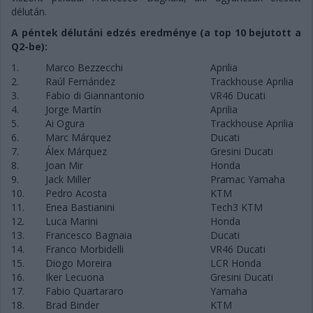
délután.
A péntek délutáni edzés eredménye (a top 10 bejutott a
Q2-be):
1.
Marco Bezzecchi
Aprilia
2.
Raúl Fernández
Trackhouse Aprilia
3.
Fabio di Giannantonio
VR46 Ducati
4.
Jorge Martín
Aprilia
5.
Ai Ogura
Trackhouse Aprilia
6.
Marc Márquez
Ducati
7.
Álex Márquez
Gresini Ducati
8.
Joan Mir
Honda
9.
Jack Miller
Pramac Yamaha
10.
Pedro Acosta
KTM
11.
Enea Bastianini
Tech3 KTM
12.
Luca Marini
Honda
13.
Francesco Bagnaia
Ducati
14.
Franco Morbidelli
VR46 Ducati
15.
Diogo Moreira
LCR Honda
16.
Iker Lecuona
Gresini Ducati
17.
Fabio Quartararo
Yamaha
18.
Brad Binder
KTM