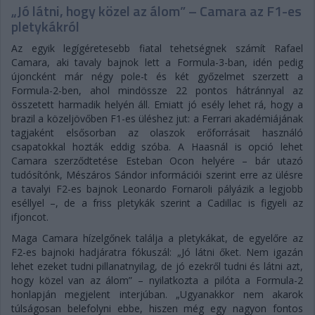
„Jó látni, hogy közel az álom” – Camara az F1-es
pletykákról
Az egyik legígéretesebb fiatal tehetségnek számít Rafael
Camara, aki tavaly bajnok lett a Formula-3-ban, idén pedig
újoncként már négy pole-t és két győzelmet szerzett a
Formula-2-ben, ahol mindössze 22 pontos hátránnyal az
összetett harmadik helyén áll. Emiatt jó esély lehet rá, hogy a
brazil a közeljövőben F1-es üléshez jut: a Ferrari akadémiájának
tagjaként elsősorban az olaszok erőforrásait használó
csapatokkal hozták eddig szóba. A Haasnál is opció lehet
Camara szerződtetése Esteban Ocon helyére – bár utazó
tudósítónk, Mészáros Sándor információi szerint erre az ülésre
a tavalyi F2-es bajnok Leonardo Fornaroli pályázik a legjobb
eséllyel –, de a friss pletykák szerint a Cadillac is figyeli az
ifjoncot.
Maga Camara hízelgőnek találja a pletykákat, de egyelőre az
F2-es bajnoki hadjáratra fókuszál: „Jó látni őket. Nem igazán
lehet ezeket tudni pillanatnyilag, de jó ezekről tudni és látni azt,
hogy közel van az álom” – nyilatkozta a pilóta a Formula-2
honlapján megjelent interjúban. „Ugyanakkor nem akarok
túlságosan belefolyni ebbe, hiszen még egy nagyon fontos