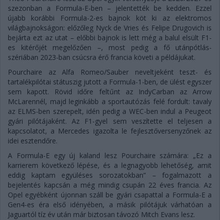
szezonban a Formula-E-ben – jelentették be kedden. Ezzel
újabb korábbi Formula-2-es bajnok köt ki az elektromos
világbajnokságon: előzőleg Nyck de Vries és Felipe Drugovich is
bejárta ezt az utat – előbbi bajnok is lett még a balul elsült F1-
es kitérőjét megelőzően –, most pedig a fő utánpótlás-
szériában 2023-ban csúcsra érő francia követi a példájukat.
Pourchaire az Alfa Romeo/Sauber neveltjeként teszt- és
tartalékpilótai státuszig jutott a Formula-1-ben, de ülést egyszer
sem kapott. Rövid időre feltűnt az IndyCarban az Arrow
McLarennél, majd leginkább a sportautózás felé fordult: tavaly
az ELMS-ben szerepelt, idén pedig a WEC-ben indul a Peugeot
gyári pilótájaként. Az F1-gyel sem veszítette el teljesen a
kapcsolatot, a Mercedes igazolta le fejlesztőversenyzőnek az
idei esztendőre.
A Formula-E egy új kaland lesz Pourchaire számára: „Ez a
karrierem következő lépése, és a legnagyobb lehetőség, amit
eddig kaptam együléses sorozatokban” – fogalmazott a
bejelentés kapcsán a még mindig csupán 22 éves francia. Az
Opel egyébként újonnan száll be gyári csapattal a Formula-E a
Gen4-es éra első idényében, a másik pilótájuk várhatóan a
Jaguartól tíz év után már biztosan távozó Mitch Evans lesz.