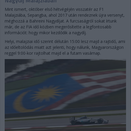
Nagydíj Malajziában
Mint ismert, október első hétvégéjén visszatér az F1
Malajziába, Sepangba, ahol 2017 után rendeznek újra versenyt,
méghozzá a Bahreini Nagydíjat. A furcsaságról sokat írtunk
már, de az FIA idő közben megerősítette a legfontosabb
információt: hogy mikor kezdődik a nagydíj.
Helyi, malajziai idő szerint délután 15:00 lesz majd a rajtidő, ami
az időeltolódás miatt azt jelenti, hogy nálunk, Magyarországon
reggel 9:00-kor rajtolhat majd el a futam vasárnap.