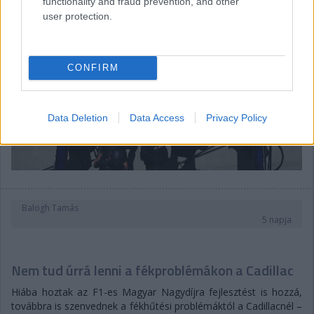
functionality and fraud prevention, and other
user protection.
CONFIRM
Data Deletion
Data Access
Privacy Policy
Balogh Tamás
5 napja
Nem tud úrrá lenni a fékproblémákon a Cadillac
Hiába hoztak az F1-es Magyar Nagydíjra fejlesztést is hozzá,
továbbra is szenvednek a fékhűtési problémáktól a Cadillacnél –