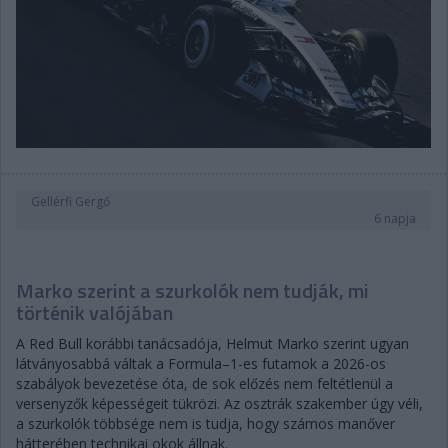
Gellérfi Gergő
6 napja
Marko szerint a szurkolók nem tudják, mi
történik valójában
A Red Bull korábbi tanácsadója, Helmut Marko szerint ugyan
látványosabbá váltak a Formula–1-es futamok a 2026-os
szabályok bevezetése óta, de sok előzés nem feltétlenül a
versenyzők képességeit tükrözi. Az osztrák szakember úgy véli,
a szurkolók többsége nem is tudja, hogy számos manőver
hátterében technikai okok állnak.