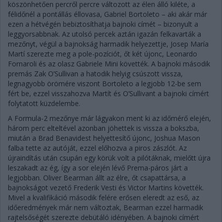
köszönhetően percről percre változott az élen álló kiléte, a
félidőnél a pontállás éllovasa, Gabriel Bortoleto – aki akár már
ezen a hétvégén bebiztosíthatja bajnoki címét – bizonyult a
leggyorsabbnak. Az utolsó percek aztán igazán felkavarták a
mezőnyt, végül a bajnokság harmadik helyezettje, Josep María
Martí szerezte meg a pole-pozíciót, őt két újonc, Leonardo
Fornaroli és az olasz Gabriele Mini követték. A bajnoki második
premás Zak O’Sullivan a hatodik helyig csúszott vissza,
legnagyobb örömére viszont Bortoleto a legjobb 12-be sem
fért be, ezzel visszahozva Martít és O’Sullivant a bajnoki címért
folytatott küzdelembe.
A Formula-2 mezőnye már lágyakon ment ki az időmérő elején,
három perc elteltével azonban jöhettek is vissza a bokszba,
miután a Brad Benavidest helyettesítő újonc, Joshua Mason
falba tette az autóját, ezzel előhozva a piros zászlót. Az
újraindítás után csupán egy körük volt a pilótáknak, mielőtt újra
leszakadt az ég, így a sor elején lévő Prema-páros járt a
legjobban. Oliver Bearman állt az élre, őt csapattársa, a
bajnokságot vezető Frederik Vesti és Victor Martins követték.
Mivel a kvalifikáció második felére erősen eleredt az eső, az
időeredmények már nem változtak, Bearman ezzel harmadik
rajtelsőségét szerezte debütáló idényében. A bajnoki címért