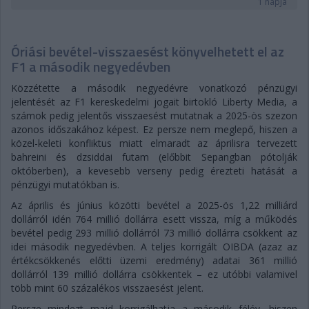
1 napja
Óriási bevétel-visszaesést könyvelhetett el az
F1 a második negyedévben
Közzétette a második negyedévre vonatkozó pénzügyi
jelentését az F1 kereskedelmi jogait birtokló Liberty Media, a
számok pedig jelentős visszaesést mutatnak a 2025-ös szezon
azonos időszakához képest. Ez persze nem meglepő, hiszen a
közel-keleti konfliktus miatt elmaradt az áprilisra tervezett
bahreini és dzsiddai futam (előbbit Sepangban pótolják
októberben), a kevesebb verseny pedig érezteti hatását a
pénzügyi mutatókban is.
Az április és június közötti bevétel a 2025-ös 1,22 milliárd
dollárról idén 764 millió dollárra esett vissza, míg a működés
bevétel pedig 293 millió dollárról 73 millió dollárra csökkent az
idei második negyedévben. A teljes korrigált OIBDA (azaz az
értékcsökkenés előtti üzemi eredmény) adatai 361 millió
dollárról 139 millió dollárra csökkentek – ez utóbbi valamivel
több mint 60 százalékos visszaesést jelent.
Persze mindezt majd korrigálhatja a második félév, hiszen