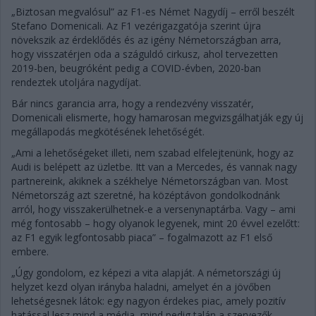
„Biztosan megvalósul” az F1-es Német Nagydíj – erről beszélt
Stefano Domenicali. Az F1 vezérigazgatója szerint újra
növekszik az érdeklődés és az igény Németországban arra,
hogy visszatérjen oda a száguldó cirkusz, ahol tervezetten
2019-ben, beugróként pedig a COVID-évben, 2020-ban
rendeztek utoljára nagydíjat.
Bár nincs garancia arra, hogy a rendezvény visszatér,
Domenicali elismerte, hogy hamarosan megvizsgálhatják egy új
megállapodás megkötésének lehetőségét.
„Ami a lehetőségeket illeti, nem szabad elfelejtenünk, hogy az
Audi is belépett az üzletbe. Itt van a Mercedes, és vannak nagy
partnereink, akiknek a székhelye Németországban van. Most
Németország azt szeretné, ha középtávon gondolkodnánk
arról, hogy visszakerülhetnek-e a versenynaptárba. Vagy – ami
még fontosabb – hogy olyanok legyenek, mint 20 évvel ezelőtt:
az F1 egyik legfontosabb piaca” – fogalmazott az F1 első
embere.
„Úgy gondolom, ez képezi a vita alapját. A németországi új
helyzet kezd olyan irányba haladni, amelyet én a jövőben
lehetségesnek látok: egy nagyon érdekes piac, amely pozitív
hatással lesz mind a média, mind pedig talán a szervezők