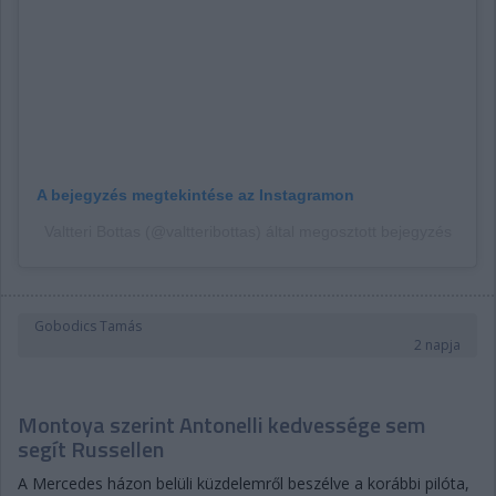
A bejegyzés megtekintése az Instagramon
Valtteri Bottas (@valtteribottas) által megosztott bejegyzés
Gobodics Tamás
2 napja
Montoya szerint Antonelli kedvessége sem
segít Russellen
A Mercedes házon belüli küzdelemről beszélve a korábbi pilóta,