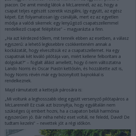
piacon. De amit mindig látok a McLarennél, az az, hogy a
csapat teljes egészét szeretik vizsgálni, így együtt, az egész
képet. Ezt folyamatosan így csinálják, mert ez az egyetlen
módja a valódi sikernek: egy lenyűgöző csapatszellemmel
rendelkező csapat felépítése” – magyarázta a finn.
„Ha azt kérdezed tőlem, mit tennék ebben az esetben, a válasz
egyszerű: a lehető legkisebbre csökkenteném annak a
kockázatát, hogy elveszítsük ez a csapatszellemet. Ha egy
csapatnak két kiváló pilótája van, miért kellene felborítani a
dolgokat?” – foglalt állást amellett, hogy ő nem változtatna
Lando Norris és Oscar Piastri kettősén, és hozzátette azt is,
hogy Norris révén már egy bizonyított bajnokkal is
rendelkeznek.
Majd rámutatott a kettejük párosára is:
„Mi voltunk a leghosszabb ideig együtt versenyző pilótapáros a
McLarennél! Ez csak azt bizonyítja, hogy egyáltalán nem
szükséges új embert hozni, ha a csapaton belüli harmónia
egyszerűen jó. Bár néha nehéz eset voltál, ne feledd, David! De
tudtam kezelni” – nevettek jót a régi időkön.