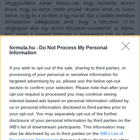
Meggyőződése Adrian Newey-nak, hogy Fernando Alonso
élvezi, hogy az Aston Martin projekt részese lehet, és biztos
benne, hogy ez a jövőben is így marad. Bár a korábbi hetekben
felröppentek találgatások arról, hogy a kétszeres F1-es
világbajnok akár egy utolsó időszakra visszatérhet az Alpine-
hoz, maga a spanyol többször is hűségesküt tett az Aston
mellett – igaz, a szavai azért arra engednek következtetni, hogy
az még nem dőlt el, hogy versenyzői minőségben teszi-e ezt,
formula.hu -
Do Not Process My Personal
Information
mivel utalt rá, hogy az új szabályrendszerben már nem élvezi
annyira a vezetést mindig.
If you wish to opt-out of the sale, sharing to third parties, or
Hasonlóra utalhattak Newey szavai is, amikor arról kérdezték
processing of your personal or sensitive information for
még a Magyar Nagydíj sajtótájékoztatóján, hogy mennyire
fontos számukra, hogy megtartsák Alonsót, és szerintük
targeted advertising by us, please use the below opt-out
sikerülni fog-e ez az istálló gyenge szereplése fényében is:
section to confirm your selection. Please note that after your
opt-out request is processed you may continue seeing
„Fernando nyilvánvalóan egy lenyűgöző versenyző. Óriási
interest-based ads based on personal information utilized by
értéket jelent a csapatnak, mind a visszajelzéseivel, mind a
us or personal information disclosed to third parties prior to
képességeivel. Úgyhogy természetesen fontos számunkra.
your opt-out. You may separately opt-out of the further
Meglehetősen biztos vagyok benne, hogy Fernando élvezi a
disclosure of your personal information by third parties on the
velünk töltött idejét, és hogy folytatni fogjuk a kapcsolatunkat”
IAB’s list of downstream participants. This information may
– fogalmazott a csapatfőnök és technikai szakvezető.
also be disclosed by us to third parties on the
IAB’s List of
Downstream Participants
that may further disclose it to other