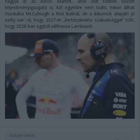
hagyja el az Aston Martint, ahol volt többek között
teljesítményigazgató is. Azt egyelőre nem tudni, mikor állhat
munkába McCullough a Red Bullnál, de a dátumok alapján jó
esély van rá, hogy 2027-et „kertészkedési szabadsággal” tölti,
hogy 2028-ban egyből válthassa Lambiasét.
Balogh Tamás