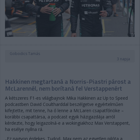
Gobodics Tamás
3 napja
Hakkinen megtartaná a Norris-Piastri párost a
McLarennél, nem borítaná fel Verstappenért
A kétszeres F1-es világbajnok Mika Hakkinen az Up to Speed
podcastben David Coultharddal beszélgetve egyértelműen
kifejtette, mit tenne, ha ő lenne a McLaren csapatfőnöke –
korábbi csapattársa, a podcast egyik házigazdája arról
kérdezte, hogy leigazolná-e a wokingiakhoz Max Verstappent,
ha esélye nyílna rá.
„Ez nagyon érdekes. Tudod, Max nem az egyetlen pilóta a