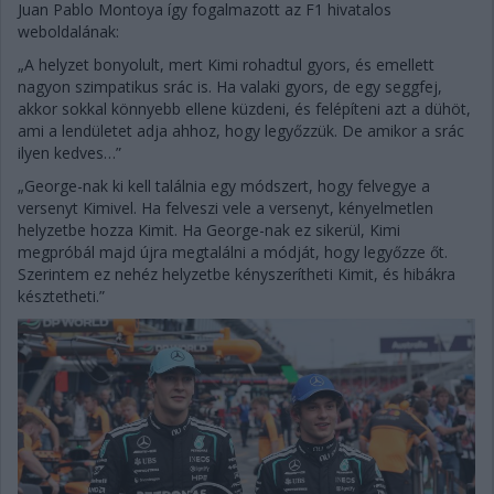
Juan Pablo Montoya így fogalmazott az F1 hivatalos
weboldalának:
„A helyzet bonyolult, mert Kimi rohadtul gyors, és emellett
nagyon szimpatikus srác is. Ha valaki gyors, de egy seggfej,
akkor sokkal könnyebb ellene küzdeni, és felépíteni azt a dühöt,
ami a lendületet adja ahhoz, hogy legyőzzük. De amikor a srác
ilyen kedves…”
„George-nak ki kell találnia egy módszert, hogy felvegye a
versenyt Kimivel. Ha felveszi vele a versenyt, kényelmetlen
helyzetbe hozza Kimit. Ha George-nak ez sikerül, Kimi
megpróbál majd újra megtalálni a módját, hogy legyőzze őt.
Szerintem ez nehéz helyzetbe kényszerítheti Kimit, és hibákra
késztetheti.”