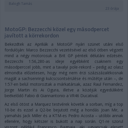
Balogh Tamás
23 órája
MotoGP: Bezzecchi közel egy másodpercet
javított a körrekordon
Bekezdtek az Apriliák a MotoGP nyári szünet utáni első
fordulóján: Marco Bezzecchi vezetésével az első ötben végzett
mind a négy motorosuk a Brit GP péntek délutáni edzésén.
Bezzecchi 1:56,280-as ideje egyébként csaknem egy
másodperccel jobb, mint a tavalyi pole-rekord – pedig az olasz
elmondta előzetesen, hogy még nem érzi százszázalékosnak
magát a sachsenringi kulcscsontsérülése és műtétje után –, de
1:57-en belül motoroztak a márkatársak, azaz Raul Fernandez,
Jorge Martin és Ai Ogura, illetve a közéjük egyedüliként
beékelődő Fabio di Giannantonio a VR46 Ducatival.
Az első ötöst a Marquez testvérek követik a sorban, míg a top
10-be és ezzel a Q2-be bejutott még a hondás Joan Mir, a
yamahás Jack Miller és a KTM-es Pedro Acosta – utóbbi annak
ellenére, hogy kétszer is bukott a nap során. Q1-re szorul
viszont például Francesco Bagnaia, aki ugyancsak elesett