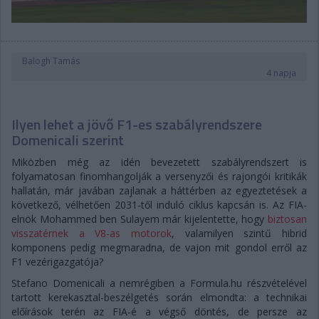
Balogh Tamás
4 napja
Ilyen lehet a jövő F1-es szabályrendszere
Domenicali szerint
Miközben még az idén bevezetett szabályrendszert is
folyamatosan finomhangolják a versenyzői és rajongói kritikák
hallatán, már javában zajlanak a háttérben az egyeztetések a
következő, vélhetően 2031-től induló ciklus kapcsán is. Az FIA-
elnök Mohammed ben Sulayem már kijelentette, hogy
biztosan
visszatérnek a V8-as motorok
, valamilyen szintű hibrid
komponens pedig megmaradna, de vajon mit gondol erről az
F1 vezérigazgatója?
Stefano Domenicali a nemrégiben a Formula.hu részvételével
tartott kerekasztal-beszélgetés során elmondta: a technikai
előírások terén az FIA-é a végső döntés, de persze az