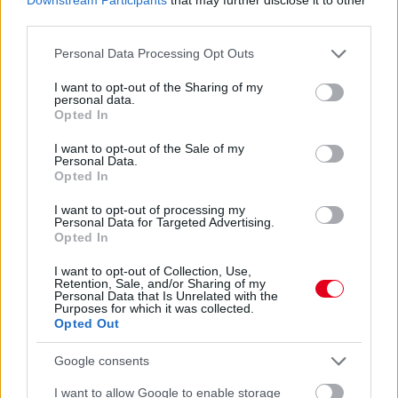
third parties.
Please note that this website/app uses one or more Google
Personal Data Processing Opt Outs
services and may gather and store information including but
not limited to your visit or usage behaviour. You may click to
I want to opt-out of the Sharing of my
personal data.
grant or deny consent to Google and its third-party tags to
Opted In
use your data for below specified purposes in below Google
consent section.
I want to opt-out of the Sale of my
Personal Data.
Opted In
I want to opt-out of processing my
Personal Data for Targeted Advertising.
Opted In
I want to opt-out of Collection, Use,
Balogh Tamás
Retention, Sale, and/or Sharing of my
5 napja
Personal Data that Is Unrelated with the
Purposes for which it was collected.
Opted Out
Lassuló fejlesztési ütemre számít a Red Bull
Google consents
Mivel egy új F1-es szabályrendszer első idényéről van szó,
I want to allow Google to enable storage