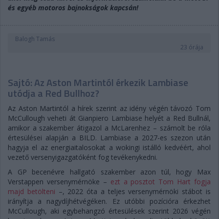
és egyéb motoros bajnokságok kapcsán!
Balogh Tamás
23 órája
Sajtó: Az Aston Martintól érkezik Lambiase
utódja a Red Bullhoz?
Az Aston Martintól a hírek szerint az idény végén távozó Tom
McCullough veheti át Gianpiero Lambiase helyét a Red Bullnál,
amikor a szakember átigazol a McLarenhez – számolt be róla
értesülései alapján a BILD. Lambiase a 2027-es szezon után
hagyja el az energiaitalosokat a wokingi istálló kedvéért, ahol
vezető versenyigazgatóként fog tevékenykedni.
A GP becenévre hallgató szakember azon túl, hogy Max
Verstappen versenymérnöke –
ezt a posztot Tom Hart fogja
majd betölteni
–, 2022 óta a teljes versenymérnöki stábot is
irányítja a nagydíjhétvégéken. Ez utóbbi pozícióra érkezhet
McCullough, aki egybehangzó értesülések szerint 2026 végén