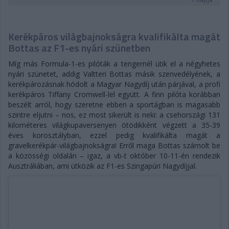
Kerékpáros világbajnokságra kvalifikálta magát
Bottas az F1-es nyári szünetben
Míg más Formula-1-es pilóták a tengernél ütik el a négyhetes
nyári szünetet, addig Valtteri Bottas másik szenvedélyének, a
kerékpározásnak hódolt a Magyar Nagydíj után párjával, a profi
kerékpáros Tiffany Cromwell-lel együtt. A finn pilóta korábban
beszélt arról, hogy szeretne ebben a sportágban is magasabb
szintre eljutni – nos, ez most sikerült is neki: a csehországi 131
kilométeres világkupaversenyen ötödikként végzett a 35-39
éves korosztályban, ezzel pedig kvalifikálta magát a
gravelkerékpár-világbajnokságra! Erről maga Bottas számolt be
a közösségi oldalán – igaz, a vb-t október 10-11-én rendezik
Ausztráliában, ami ütközik az F1-es Szingapúri Nagydíjjal.