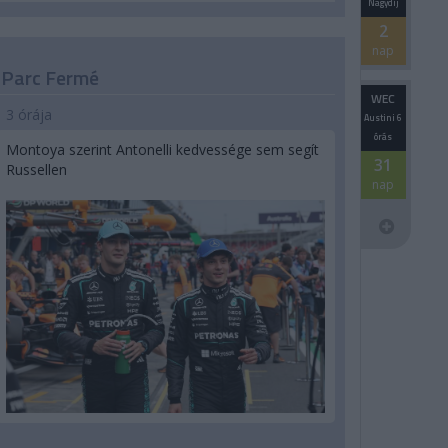
Nagydíj
2
nap
Parc Fermé
WEC
3 órája
Austini 6
órás
Montoya szerint Antonelli kedvessége sem segít
31
Russellen
nap