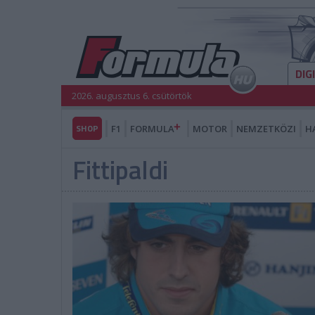
DIG
2026. augusztus 6. csütörtök
SHOP
F1
FORMULA
MOTOR
NEMZETKÖZI
H
Fittipaldi