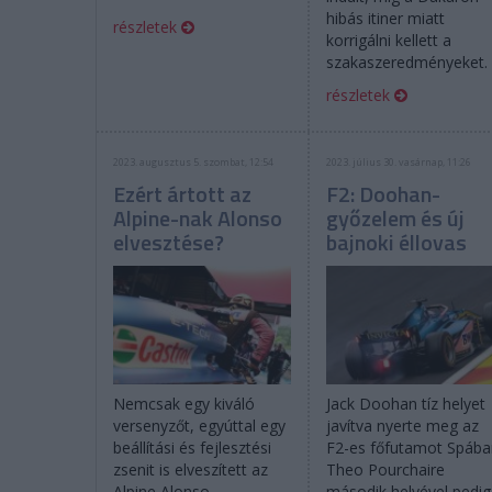
hibás itiner miatt
részletek
korrigálni kellett a
szakaszeredményeket.
részletek
2023. augusztus 5. szombat, 12:54
2023. július 30. vasárnap, 11:26
Ezért ártott az
F2: Doohan-
Alpine-nak Alonso
győzelem és új
elvesztése?
bajnoki éllovas
Nemcsak egy kiváló
Jack Doohan tíz helyet
versenyzőt, egyúttal egy
javítva nyerte meg az
beállítási és fejlesztési
F2-es főfutamot Spába
zsenit is elveszített az
Theo Pourchaire
Alpine Alonso
második helyével pedig