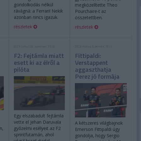
gondolkodás nélkül
megközelítette Theo
rávágná: a Ferrari! Nekik
Pourchaire-t az
azonban nincs igazuk.
összetettben.
részletek
részletek
2023. július 29. szombat, 15:16
2023. május 5. péntek, 19:11
F2: Fejtámla miatt
Fittipaldi:
esett ki az élről a
Verstappent
pilóta
aggaszthatja
Perez jó formája
Egy elszabadult fejtámla
vette el Jehan Daruvala
A kétszeres világbajnok
n,
győzelmi esélyeit az F2
Emerson Fittipaldi úgy
sprintfutamán, ahol
gondolja, hogy Sergio
végül brazil diadal