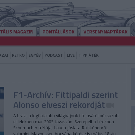
ITÁLIS MAGAZIN
PONTÁLLÁSOK
VERSENYNAPTÁRAK
AZAI
RETRO
EGYÉB
PODCAST
LIVE
TIPPJÁTÉK
F1-Archív: Fittipaldi szerint
Alonso elveszi rekordját
A brazil a legfiatalabb világbajnok titulusától búcsúzott
el lélekben már 2005 tavaszán. Szerepelt a hírekben
Schumacher tréfája, Lauda jóslata Raikkönenről,
valamint Magnussen bocsánatkérése is május 18-án