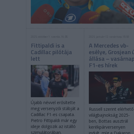
2025. október 1. szerda, 16:38
2025. január 12. vasárnap, 18:50
Fittipaldi is a
A Mercedes vb-
Cadillac pilótája
esélye, Grosjean 
lett
állása – vasárnap
F1-es hírek
Újabb névvel erősítette
meg versenyzői stábját a
Russell szerint elérhető
Cadillac F1-es csapata.
világbajnokság 2025-
Pietro Fittipaldi már egy
ben, Bottas ausztrál
ideje dolgozik az istálló
kerékpárversenyen
szimulátorában.
indult, míg a Dakaron