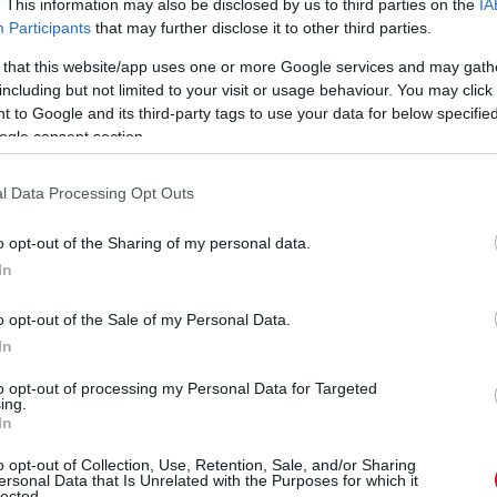
. This information may also be disclosed by us to third parties on the
IA
azzal, ha hattal több
kétszeres bajnok spanyol
Participants
that may further disclose it to other third parties.
autóból állna a Formula-
pilótát. Úgy érzi, Alonso
1-es rajtrács – mondja a
jelenlegi vezetésével
 that this website/app uses one or more Google services and may gath
kétszeres világbajnok,
simán esélyes lehetne
including but not limited to your visit or usage behaviour. You may click 
aki szerint amerikai
újra elhódítani az év végi
 to Google and its third-party tags to use your data for below specifi
csapatra is nagy szükség
elsőséget. A kérdés az
ogle consent section.
van. Elmondta azt is:
Aston lesz.
egész Brazília arra
részletek
számít, hogy rövidesen
l Data Processing Opt Outs
újra lesz az országnak
versenyzője a
o opt-out of the Sharing of my personal data.
világbajnokságon.
In
részletek
o opt-out of the Sale of my Personal Data.
In
következő hírek
to opt-out of processing my Personal Data for Targeted
ing.
In
o opt-out of Collection, Use, Retention, Sale, and/or Sharing
ersonal Data that Is Unrelated with the Purposes for which it
lected.