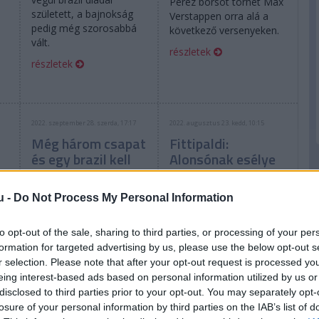
Perez borsot törhet Max
született, a bajnokság
Verstappen orra alá a
pedig még szorosabbá
következő versenyeken.
vált.
részletek
részletek
2022. szeptember 28. szerda, 17:17
2022. augusztus 23. kedd, 10:15
Még három csapat
Fittipaldi:
és egy brazil kell
Alonsónak esélye
az F1-nek
van a harmadik
Fittipaldi szerint
bajnoki címre
u -
Do Not Process My Personal Information
to opt-out of the sale, sharing to third parties, or processing of your per
formation for targeted advertising by us, please use the below opt-out s
r selection. Please note that after your opt-out request is processed y
eing interest-based ads based on personal information utilized by us or
disclosed to third parties prior to your opt-out. You may separately opt-
A nézők és a feltörekvő
A kétszeres világbajnok
losure of your personal information by third parties on the IAB’s list of
ól
tehetségek is nyernének
brazil értékelte a