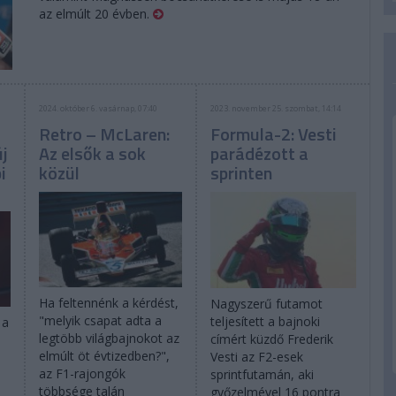
az elmúlt 20 évben.
2024. október 6. vasárnap, 07:40
2023. november 25. szombat, 14:14
Retro – McLaren:
Formula-2: Vesti
új
Az elsők a sok
parádézott a
i
közül
sprinten
Ha feltennénk a kérdést,
Nagyszerű futamot
"melyik csapat adta a
teljesített a bajnoki
 a
legtöbb világbajnokot az
címért küzdő Frederik
elmúlt öt évtizedben?",
Vesti az F2-esek
az F1-rajongók
sprintfutamán, aki
többsége talán
győzelmével 16 pontra