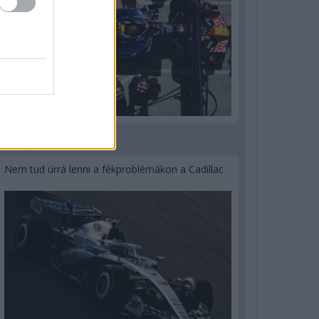
3 napja
Nem tud úrrá lenni a fékproblémákon a Cadillac