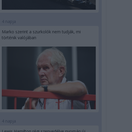
4 napja
Marko szerint a szurkolók nem tudják, mi
történik valójában
4 napja
Lewis Hamilton régi szenvedélye nyomán új