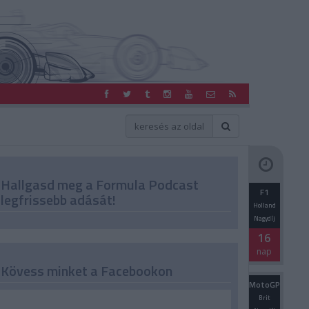
Hallgasd meg a Formula Podcast
F1
legfrissebb adását!
Holland
Nagydíj
16
nap
Kövess minket a Facebookon
MotoGP
Brit