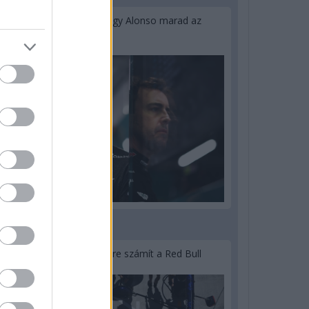
Newey biztos benne, hogy Alonso marad az
Aston Martinnál
3 napja
Lassuló fejlesztési ütemre számít a Red Bull