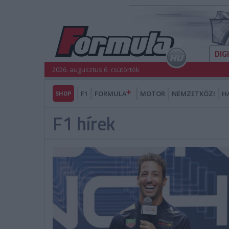
DIG
2026. augusztus 6. csütörtök
SHOP
F1
FORMULA
MOTOR
NEMZETKÖZI
H
F1 hírek