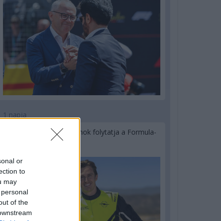
1 napja
Újabb korábbi F2-es bajnok folytatja a Formula-
E-ben
sonal or
ection to
ou may
 personal
out of the
 downstream