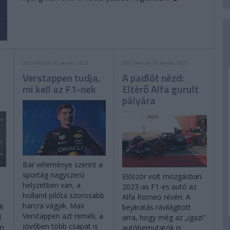
2023. február 10. péntek, 15:37
2023. február 10. péntek, 15:21
Verstappen tudja,
A padlót nézd:
mi kell az F1-nek
Eltérő Alfa gurult
pályára
Bár véleménye szerint a
sportág nagyszerű
Először volt mozgásban
helyzetben van, a
2023-as F1-es autó az
holland pilóta szorosabb
Alfa Romeo révén. A
harcra vágyik. Max
ik
bejáratás rávilágított
Verstappen azt reméli, a
d
arra, hogy még az „igazi”
jövőben több csapat is
an
autóbemutatók is