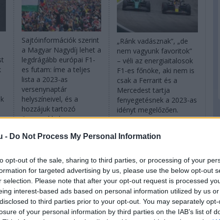
Sajtóinformációk szerint
„Ránk vadásznak”, „de
a Magyar Nagydíj lehet a
nem vagyunk favoritok”
st
legdrágább európai F1-
– véli az energiaitalosok
k
es futam: íme a teljes
F1-es főnöke, aki nem is
lista a 2023-as
csak a Ferrarit és a
versenynaptár
Mercedest tartja
ek
helyszíneivel, és a
fenyegetésnek a 2023-as
hozzájuk tartozó
idényt megelőzően.
összegekkel.
részletek
részletek
u -
Do Not Process My Personal Information
to opt-out of the sale, sharing to third parties, or processing of your per
2023. február 9. csütörtök, 17:11
2023. február 9. csütörtök, 16:07
formation for targeted advertising by us, please use the below opt-out s
Montoya: Marko a
A Haas a jövőben
r selection. Please note that after your opt-out request is processed y
mai napig
kevésbé függne a
eing interest-based ads based on personal information utilized by us or
haragszik rám
Ferraritól
disclosed to third parties prior to your opt-out. You may separately opt-
losure of your personal information by third parties on the IAB’s list of