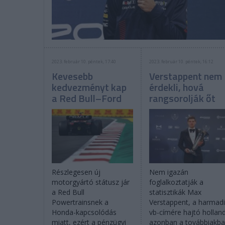
2023. február 10. péntek, 17:40
2023. február 10. péntek, 16:12
Kevesebb
Verstappent nem
kedvezményt kap
érdekli, hová
a Red Bull–Ford
rangsorolják őt
Részlegesen új
Nem igazán
motorgyártó státusz jár
foglalkoztatják a
a Red Bull
statisztikák Max
Powertrainsnek a
Verstappent, a harmad
Honda-kapcsolódás
vb-címére hajtó hollan
miatt, ezért a pénzügyi
azonban a továbbiakb