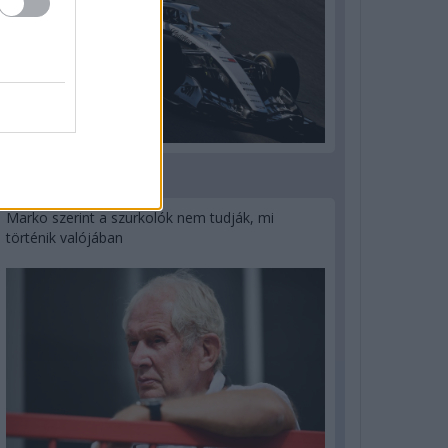
3 napja
Marko szerint a szurkolók nem tudják, mi
történik valójában