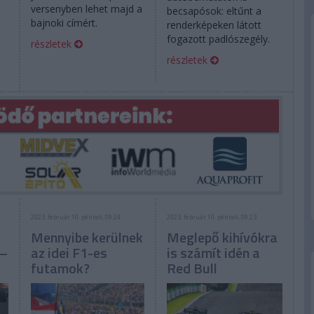
versenyben lehet majd a
becsapósok: eltűnt a
bajnoki címért.
n
renderképeken látott
fogazott padlószegély.
részletek
részletek
2023. február 10. péntek, 09:24
2023. február 10. péntek, 09:23
Mennyibe kerülnek
Meglepő kihívókra
n–
az idei F1-es
is számít idén a
futamok?
Red Bull