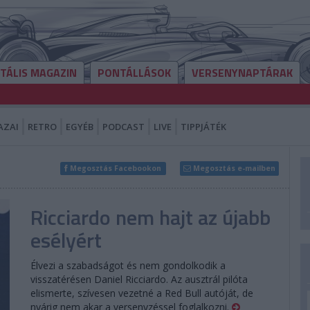
ITÁLIS MAGAZIN
PONTÁLLÁSOK
VERSENYNAPTÁRAK
AZAI
RETRO
EGYÉB
PODCAST
LIVE
TIPPJÁTÉK
Megosztás Facebookon
Megosztás e-mailben
Ricciardo nem hajt az újabb
esélyért
Élvezi a szabadságot és nem gondolkodik a
visszatérésen Daniel Ricciardo. Az ausztrál pilóta
elismerte, szívesen vezetné a Red Bull autóját, de
nyárig nem akar a versenyzéssel foglalkozni.