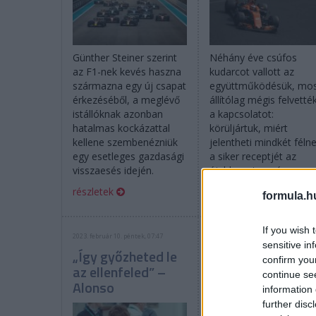
Günther Steiner szerint
Néhány éve csúfos
az F1-nek kevés haszna
kudarcot vallott az
származna egy új csapat
együttműködésük, mo
érkezéséből, a meglévő
állítólag mégis felvetté
istállóknak azonban
a kapcsolatot:
hatalmas kockázattal
körüljártuk, miért
kellene szembenézniük
jelentheti mindkét féln
egy esetleges gazdasági
a siker receptjét az
visszaesés idején.
újabb partnerség.
részletek
részletek
formula.h
If you wish 
2023. február 10. péntek, 07:47
2023. február 9. csütörtök, 20:09
sensitive in
„Így győzheted le
Ezt most vajon
confirm you
az ellenfeled” –
komolyan
continue se
Alonso
gondolta Alonso?
information 
further disc