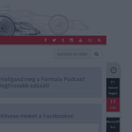
Hallgasd meg a Formula Podcast
F1
legfrissebb adását!
Holland
Nagydíj
17
nap
Kövess minket a Facebookon
MotoGP
Brit