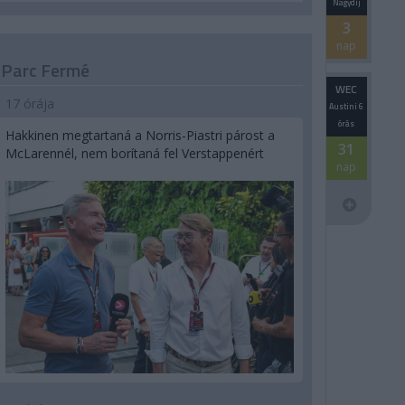
Nagydíj
3
nap
Parc Fermé
WEC
17 órája
Austini 6
órás
Hakkinen megtartaná a Norris-Piastri párost a
31
McLarennél, nem borítaná fel Verstappenért
nap