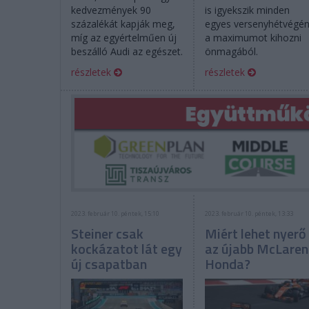
kedvezmények 90
is igyekszik minden
százalékát kapják meg,
egyes versenyhétvégé
míg az egyértelműen új
a maximumot kihozni
beszálló Audi az egészet.
önmagából.
részletek
részletek
2023. február 10. péntek, 15:10
2023. február 10. péntek, 13:33
Steiner csak
Miért lehet nyerő
kockázatot lát egy
az újabb McLare
új csapatban
Honda?