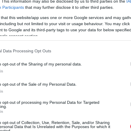
. This information may also be disclosed by us to third parties on the
IA
Participants
that may further disclose it to other third parties.
 that this website/app uses one or more Google services and may gath
including but not limited to your visit or usage behaviour. You may click 
 to Google and its third-party tags to use your data for below specifi
r
A korábbi F1-es
Az F1 legifjabb csapata
ogle consent section.
futamgyőztes azokról az
2016-os debütálása óta
időkről beszélt, amikor
működik szorosan
Dr. Helmut Marko
együtt a Scuderiával,
l Data Processing Opt Outs
csapatában versenyzett.
Günther Steiner azonban
A kolumbiai állítja: a
elképzelhetőnek tartja,
o opt-out of the Sharing of my personal data.
rutinos szakember egy
hogy néhány éven belül
In
an
rosszul kalibrált váltó
elkezdhetnek a saját
miatt neheztel rá.
lábukra állni.
o opt-out of the Sale of my Personal Data.
részletek
részletek
In
to opt-out of processing my Personal Data for Targeted
korábbi anyagok
ing.
In
o opt-out of Collection, Use, Retention, Sale, and/or Sharing
ersonal Data that Is Unrelated with the Purposes for which it
lected.