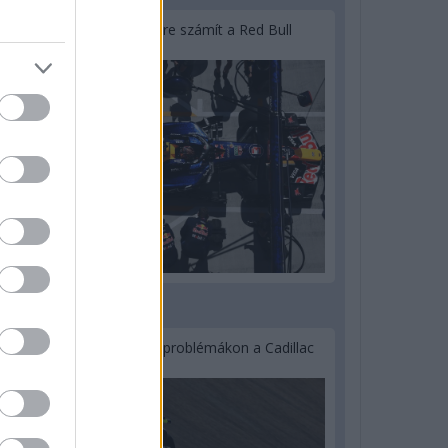
Lassuló fejlesztési ütemre számít a Red Bull
2 napja
Nem tud úrrá lenni a fékproblémákon a Cadillac